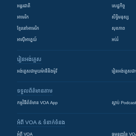
អន្តរជាតិ
សេដ្ឋកិច្ច
អាមេរិក
សិទ្ធិមនុស្ស
ខ្មែរ​នៅអាមេរិក
សុខភាព
អាស៊ីអាគ្នេយ៍
អប់រំ
រៀន​​អង់គ្លេស
អង់គ្លេស​ជាមួយ​ម៉ានី​និង​ម៉ូរី
រៀន​​​​​​អង់គ្លេ
ទទួល​ព័ត៌មាន​តាម
កម្មវិធី​ព័ត៌មាន VOA App
ស្តាប់ Podcas
អំពី​ VOA & ទំនាក់ទំនង
អំពី​ VOA
ធម្មនុញ្ញ​នៃ V