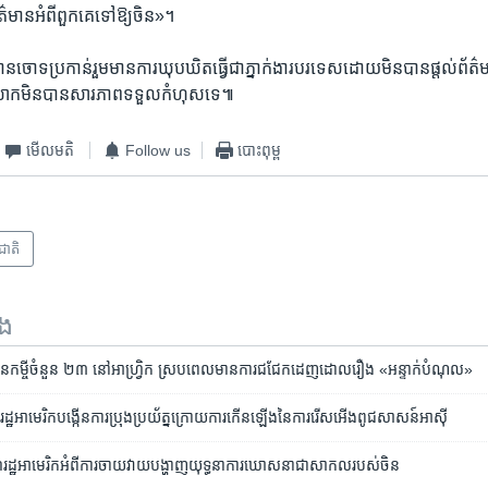
ាន​អំពី​ពួកគេ​ទៅឱ្យ​ចិន»។
ចោទប្រកាន់​រួមមាន​ការឃុបឃិត​ធ្វើ​ជា​ភ្នាក់ងារ​បរទេស​ដោយ​មិន​បាន​ផ្តល់​ព័ត៌មាន​ដ
 លោក​មិន​បាន​សារភាព​ទទួល​កំហុស​ទេ៕
មើល​មតិ
Follow us
បោះពុម្ព
រជាតិ
ទង
​កម្ចី​ចំនួន ២៣ នៅ​អាហ្វ្រិក ស្រប​ពេល​មាន​ការ​ជជែក​ដេញដោល​រឿង «អន្ទាក់​បំណុល»
ាមេរិក​បង្កើន​ការប្រុងប្រយ័ត្ន​ក្រោយ​ការ​កើន​ឡើង​នៃការរើស​អើង​​ពូជសាសន៍​អាស៊ី
ឋអាមេរិក​អំពី​ការ​ចាយ​វាយ​បង្ហាញ​​​យុទ្ធនាការ​ឃោសនា​ជា​សាកល​របស់​ចិន