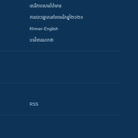
សេរីភាពសារព័ត៌មាន
ការបោះឆ្នោតនៅអាមេរិកឆ្នាំ២០២០
Khmer-English
បទវិចារណកថា
RSS