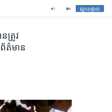
ផ្សាយផ្ទាល់
​ត្រូវ​
​ព័ត៌មាន​