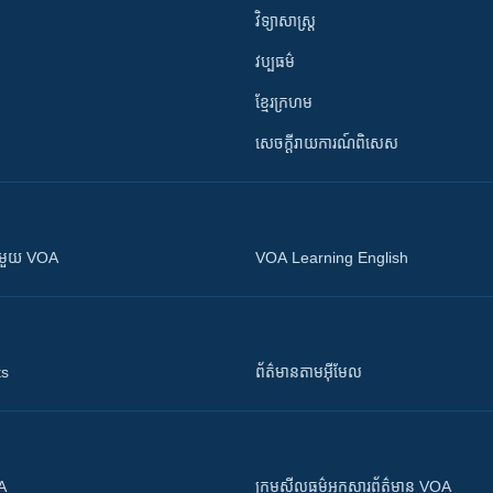
វិទ្យាសាស្រ្ត
វប្បធម៌
ខ្មែរក្រហម
សេចក្តីរាយការណ៍ពិសេស
ស​​ជាមួយ VOA
VOA Learning English
ts
ព័ត៌មាន​តាម​អ៊ីមែល
OA
ក្រម​​​សីលធម៌​​​អ្នក​​​សារព័ត៌មាន VOA