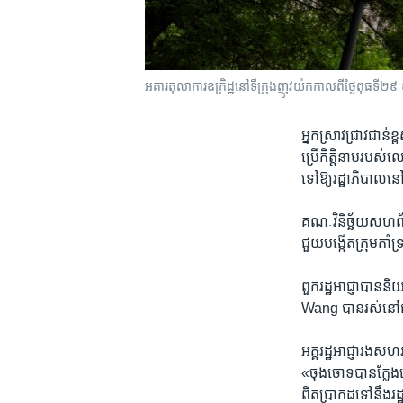
អគារ​តុលាការ​ឧក្រិដ្ឋ​នៅទីក្រុង​ញូវយ៉ក​កាលពីថ្ងៃពុធ​
អ្នក​ស្រាវជ្រាវ​ជាន់​
ប្រើ​កិត្តិនាម​របស់​ល
ទៅ​ឱ្យ​រដ្ឋាភិបាល​ន
គណៈវិនិច្ឆ័យ​សហព័ន
ជួយ​បង្កើត​ក្រុម​គាំទ
ពួក​រដ្ឋអាជ្ញា​បាន​ន
Wang បាន​រស់​នៅ​ជ
អគ្គរដ្ឋអាជ្ញា​រង​ស
«ចុងចោទ​បានក្លែង​ធ្វ
ពិតប្រាកដ​ទៅ​នឹង​រ