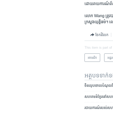
ដោយ​រាយការណ៍ព័ត៌ម
លោក Wang ត្រូវ​បាន​
ក្រសួង​យុត្តិធម៌។
ចែករំលែក
This item is part of
អាមេរិក​
អន្ត
អត្ថបទ​ទាក់
ចិន​លុប​ចោល​បំណុល​នៃ
សហគមន៍ខ្មែរនៅ​សហរដ្ឋអ
របាយការណ៍​របស់​សហរដ្