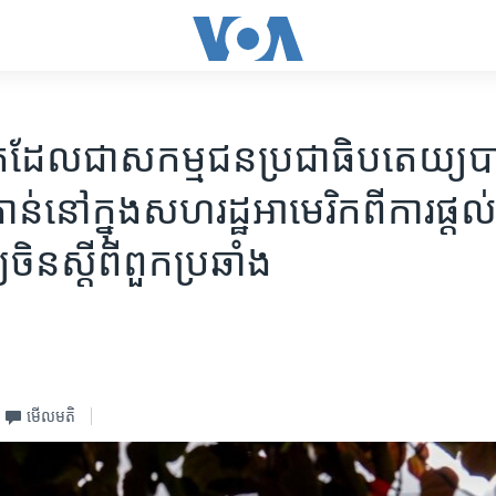
ក់​ដែល​ជា​សកម្មជន​ប្រជាធិបតេយ្យ​បាន
់​នៅ​ក្នុង​សហរដ្ឋ​អាមេរិក​ពី​ការផ្តល់
យ​ចិន​ស្តីពី​ពួក​ប្រឆាំង
មើល​មតិ