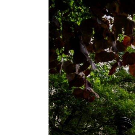
រចនា
សម្ព័ន្ធ​
រំលង​
និង​
ចូល​
ទៅ​
កាន់​
ទំព័រ​
ស្វែង​
រក