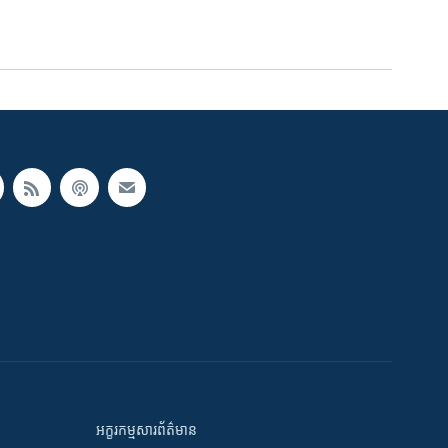
អក្ខរកម្មសារព័ត៌មាន