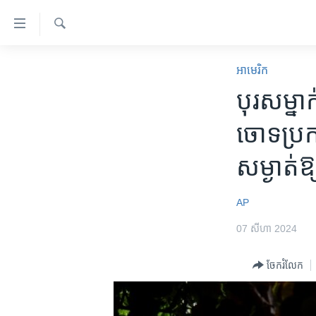
ភ្ជាប់​
ទៅ​
គេហទំព័រ​
ស្វែង​
កម្ពុជា
រក
អាមេរិក​
ទាក់ទង
អន្តរជាតិ
បុរស​ម្នា
រំលង​
និង​
អាមេរិក
ចោទប្រកាន
ចូល​
ចិន
ទៅ​​
សម្ងាត់​ឱ្
ទំព័រ​
ហេឡូវីអូអេ
ព័ត៌មាន​​
កម្ពុជាច្នៃប្រតិដ្ឋ
តែ​
AP
ម្តង
ព្រឹត្តិការណ៍ព័ត៌មាន
07 សីហា 2024
រំលង​
ទូរទស្សន៍ / វីដេអូ​
និង​
ចែករំលែក
ចូល​
វិទ្យុ / ផតខាសថ៍
ទៅ​
កម្មវិធីទាំងអស់
ទំព័រ​