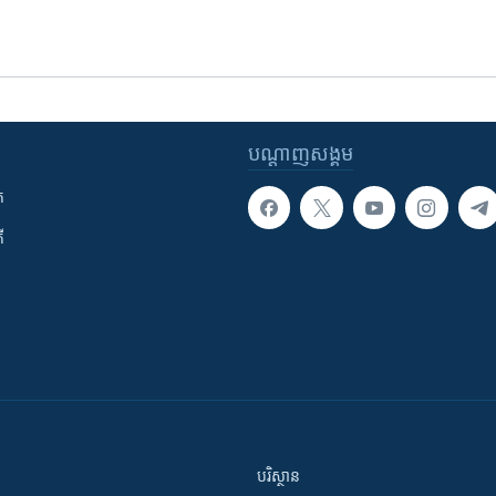
បណ្តាញ​សង្គម
ក
ី
បរិស្ថាន