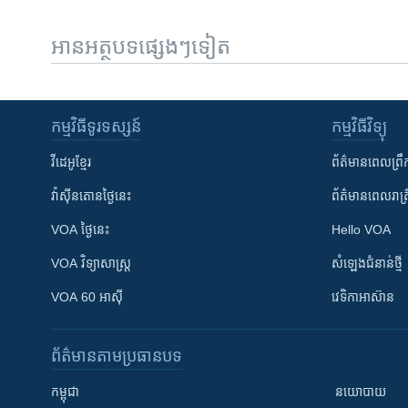
អានអត្ថបទផ្សេងៗទៀត
កម្មវិធី​ទូរទស្សន៍
កម្មវិធី​វិទ្យុ
វីដេអូ​ខ្មែរ
ព័ត៌មាន​ពេល​ព្រឹ
វ៉ាស៊ីនតោន​ថ្ងៃ​នេះ
ព័ត៌មាន​​ពេល​រាត្រ
VOA ថ្ងៃនេះ
Hello VOA
VOA ​វិទ្យាសាស្ត្រ
សំឡេង​ជំនាន់​ថ្មី
VOA 60 អាស៊ី
វេទិកា​អាស៊ាន
ព័ត៌មាន​តាមប្រធានបទ​
កម្ពុជា
នយោបាយ