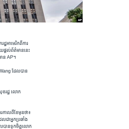
រដ្ឋ​អាមេរិក​ពី​ការ
យ​ផ្តល់​ព័ត៌មាន​នេះ​
័ត៌មាន AP។
un Wang ដែល​បាន​
ិសុខ​រដ្ឋ លោក
ហរ​កាលពី​ខែ​មុនថា៖​
ល​ជា​អ្នក​ប្រឆាំង​
ែល​បាន​ទុកចិត្ត​លោក