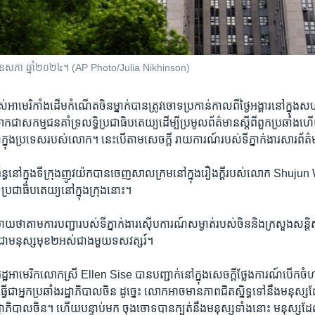
ទី​២៩ ឧសភា​ ឆ្នាំ២០២៤។ (AP Photo/Julia Nikhinson)
ខ្ពស់​អាមេរិកាំង​ដើម​កំណើត​ចិនម្នាក់​បាន​ត្រូវ​ចោទប្រកាន់​កាលពី​ថ្ងៃ​អង្គារ​នៅ​ក្នុង​សហ
ោក​ជា​សកម្មជន​គាំទ្រ​លទ្ធិ​ប្រជាធិបតេយ្យ​ដើម្បី​ប្រមូល​ព័ត៌មាន​ស្តីពី​ពួក​ប្រឆាំង​ហើ
ៅ​ក្នុង​ប្រទេស​របស់​លោក។ នេះ​បើ​តាម​សេចក្តី រាយការណ៍​របស់​ទីភ្នាក់​ងារ​សារព
្ធ​នៅ​ក្នុង​ទីក្រុង​ញូវយ៉ក​បាន​ចេញ​សាលក្រម​នៅ​ក្នុង​រឿងក្តី​របស់​លោក Shuj
្រ​ប្រជាធិបតេយ្យ​នៅ​ក្នុង​ក្រុង​នោះ។
ិយាយ​ថា​តាម​ការបញ្ជា​របស់​ទីភ្នាក់ងារ​ស៊ើបការណ៍​សម្ងាត់​របស់​ចិន​និង​ក្រសួង​សន្ត
ា​មនុស្ស​មុខ២​អស់ជាង​មួយ​ទសវត្សរ៍។
ហរដ្ឋ​អាមេរិក​លោក​ស្រី Ellen Sise បាន​បញ្ជាក់​នៅ​ក្នុង​សេចក្តីថ្លែង​ការណ៍​បើក​ចំ
ើ​ជា​អ្នក​ប្រឆាំង​រដ្ឋាភិបាល​ចិន ដូច្នេះ លោក​អាច​មាន​ភាពជិតស្និទ្ធ​ទៅនឹង​មនុស្ស​ដែ
ដ្ឋាភិបាល​ចិន។ ហើយ​បន្ទាប់មក ចុងចោទ​បាន​ក្បត់​នឹង​មនុស្ស​ទាំង​នោះ មនុស្ស​ដ