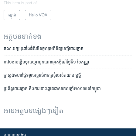
This item is part of
កម្ពុជា
Hello VOA
អត្ថបទ​ទាក់ទង
គណៈបក្ស​ប្រឆាំង​ធំពីរ​មិន​ចូលរួម​ពិនិត្យ​បញ្ជី​បោះឆ្នោត
គជប​ចាប់ផ្តើម​ចុះ​ឈ្មោះ​អ្នក​បោះ​ឆ្នោត​ថ្មី​នៅ​ថ្ងៃ​ទី​១ ខែ​កញ្ញា
ក្រសួងមហាផ្ទៃ​ទទួល​ស្គាល់​ពាក្យ​សុំ​របស់​គណបក្ស​ថ្មី
ប្រព័ន្ធ​បោះឆ្នោត​ និង​ការបោះឆ្នោត​ជា​សាកល​ឆ្នាំ​២០១៣​នៅ​កម្ពុជា
អានអត្ថបទផ្សេងៗទៀត
បណ្តាញ​សង្គម