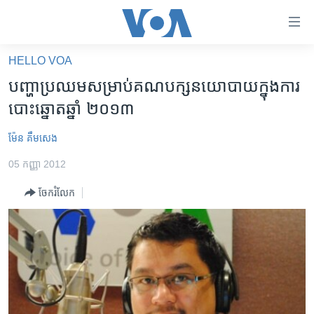
ភ្ជាប់​
ទៅ​
គេហទំព័រ​
HELLO VOA
កម្ពុជា
ទាក់ទង
បញ្ហា​ប្រឈម​សម្រាប់​គណបក្ស​នយោបាយ​ក្នុងការ​
រំលង​
អន្តរជាតិ
បោះឆ្នោត​ឆ្នាំ​ ២០១៣
និង​
អាមេរិក
ចូល​
ម៉ែន គឹមសេង
ទៅ​​
ចិន
ទំព័រ​
05 កញ្ញា 2012
ហេឡូវីអូអេ
ព័ត៌មាន​​
ចែករំលែក
តែ​
កម្ពុជាច្នៃប្រតិដ្ឋ
ម្តង
ព្រឹត្តិការណ៍ព័ត៌មាន
រំលង​
និង​
ទូរទស្សន៍ / វីដេអូ​
ចូល​
វិទ្យុ / ផតខាសថ៍
ទៅ​
ទំព័រ​
កម្មវិធីទាំងអស់