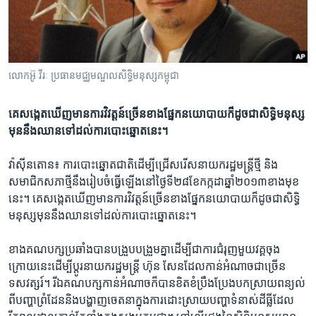
រចនា
សម្ព័ន្ធ​
Khmer English
រំលង​
និង​
បណ្តាញ​សង្គម
ចូល​
លោក​អ៊ូ វីរៈ​ ប្រធាន​មជ្ឈ​មណ្ឌល​សិទ្ធិ​មនុស្ស​កម្ពុជា​
ទៅ​
កាន់​
គេសង្កេត​ឃើញ​មាន​ការ​វិវត្តន៍​ច្រើន​ខាង​ផ្នែក​នយោបាយ​ក៏​ដូច​ជា​សិទ្ធិ​មនុស្ស​
ទំព័រ​
ភាសា
មុន​នឹង​ឈាន​ទៅ​ដល់​ការ​បោះឆ្នោត​នេះ។
ស្វែង​
រក
វ៉ាស៊ីនតោន៖ ការបោះឆ្នោត​ជាតិ​ដើម្បី​ជ្រើសរើស​នាយករដ្ឋ​មន្ត្រី​ថ្មី​ និង​
សមាជិក​សភា​ថ្មី​នឹង​រៀបចំ​ធ្វើ​ឡើង​នៅ​ថ្ងៃទី​២៨​ខែ​កក្កដា​ឆ្នាំ​២០១៣​ខាង​មុខ​
នេះ។ គេសង្កេត​ឃើញ​មាន​ការ​វិវត្តន៍​ច្រើន​ខាង​ផ្នែក​នយោបាយ​ក៏​ដូច​ជា​សិទ្ធិ​
មនុស្ស​មុន​នឹង​ឈាន​ទៅ​ដល់​ការ​បោះឆ្នោត​នេះ។
ខាង​គណបក្ស​ប្រឆាំង​បាន​បង្រួប​បង្រួម​គ្នា​ដើម្បី​ជា​ការ​ជំរុញ​មួយ​វគ្គ​ចុង
ក្រោយ​នេះ​ដើម្បី​ប្តូរ​នាយក​រដ្ឋ​មន្ត្រី ​ហ៊ុន សែន​ដែល​កាន់​អំណាច​ជាច្រើន​
ទសវត្សរ៍។ រីឯ​គណបក្ស​កាន់​អំណាច​ក៏​បាន​ខិតខំប្រឹង​ប្រែង​បកស្រាយ​ពន្យល់​
ពី​បញ្ហា​ព្រំដែន​និង​បង្ហាញ​ចេតនា​ក្នុង​ការ​ដោះ​ស្រាយ​បញ្ហា​ទំនាស់​ដី​ធ្លី​ដែល​