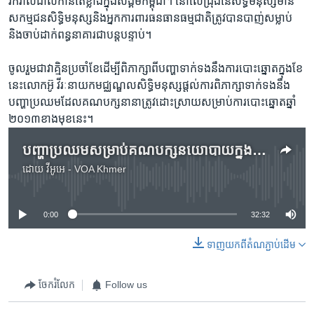
រីករាល​ដាល​កាន់​តែ​ខ្លាំង​ក្នុង​សង្គម​កម្ពុជា។ នៅលើ​ជ្រុង​នៃ​សិទ្ធិ​មនុស្ស​មាន​
សកម្មជន​សិទ្ធិ​មនុស្ស​និង​អ្នក​ការពារ​ធន​ធាន​ធម្មជាតិ​ត្រូវបាន​បាញ់​សម្លាប់​
និង​ចាប់​ដាក់​ពន្ធនាគារ​ជាបន្ត​បន្ទាប់។
ចូលរួម​ជា​វាគ្មិន​ប្រចាំ​ខែ​ដើម្បី​ពិភាក្សា​ពី​បញ្ហា​ទាក់​ទង​នឹង​ការ​បោះ​ឆ្នោត​ក្នុង​ខែ​
នេះ​លោក​អ៊ូ វីរៈ​នាយក​មជ្ឈណ្ឌល​សិទ្ធិ​មនុស្ស​ផ្តល់​ការ​ពិភាក្សា​ទាក់​ទង​នឹង​
បញ្ហា​ប្រឈម​ដែល​គណបក្ស​នានា​ត្រូវ​ដោះស្រាយ​សម្រាប់​ការ​បោះឆ្នោត​ឆ្នាំ​
២០១៣​ខាង​មុខ​នេះ។
បញ្ហា​ប្រឈម​សម្រាប់​គណបក្ស​នយោបាយ​ក្នុងការ​បោះឆ្នោត​ឆ្នាំ​ ២០១៣
ដោយ
វីអូអេ - VOA Khmer
No media source currently available
0:00
32:32
ទាញ​យក​ពី​តំណភ្ជាប់​ដើម
ចែករំលែក
Follow us