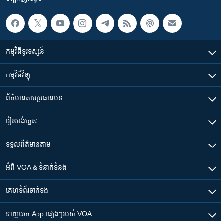
កម្មវិធី​ទូរទស្សន៍
កម្មវិធី​វិទ្យុ
ព័ត៌មាន​តាមប្រធានបទ​
រៀន​​អង់គ្លេស
ទទួល​ព័ត៌មាន​តាម
អំពី​ VOA & ទំនាក់ទំនង
គេហទំព័រ​​ទាក់ទង
ទាញយក​ App ផ្សេងៗ​របស់​ VOA