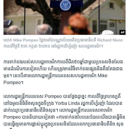
រចនា
សម្ព័ន្ធ​
Khmer English
រំលង​
និង​
បណ្តាញ​សង្គម
ចូល​
ទៅ​
លោក Mike Pompeo ថ្លែង​នៅ​ឯ​បណ្ណាល័យ​អតីត​ប្រធានាធិបតី Richard Nixon
កាន់​
កាល​ពី​ថ្ងៃទី ២៣ កក្កដា ២០២០ នៅ​រដ្ឋ​កាលីហ្វ័រញ៉ា សហរដ្ឋ​អាមេរិក។
ទំព័រ​
ភាសា
ស្វែង​
ការទាក់​ទង​របស់​សហរដ្ឋ​អាមេរិក​កាលពី​ជិត​៥០​ឆ្នាំ​ជាមួយ​ប្រទេស​ចិន​លែង​
រក
មាន​ដំណើរការ​ទៀត​ហើយ​ ហើយ​ត្រូវ​មាន​វិធី​ទាក់ទង​ផ្សេង​និង​តឹង​តែង​ជាង​
មុន។ នេះ​បើ​តាម​លោក​រដ្ឋមន្រ្តី​ការបរទេស​សហរដ្ឋ​អាមេរិក ​Mike
Pompeo។
លោក​រដ្ឋមន្រ្តី​ការបរទេស ​Pompeo ​បាន​ថ្លែង​ដូច្នេះ​ កាលពី​ថ្ងៃ​ព្រហស្បតិ៍​
នៅ​ឯ​មូលនិធិនិចសុន​ក្នុង​ទីក្រុង​ Yorba Linda រដ្ឋ​កាលីហ្វ័រញ៉ា ​ដែល​បាន​
ដាក់​ឈ្មោះ​ប្រធានាធិបតី​និចសុន។ លោក​រដ្ឋមន្រ្តី​ការបរទេស​អាមេរិក​
Pompeo បាន​និយាយ​ទៀត​ថា «ការ​ទាក់​ទង​បែប​នេះ​ដែល​យើង​បាន​ធ្វើ​មិន​
បាន​ធ្វើ​ឲ្យ​មាន​ការផ្លាស់​ប្តូរ​ក្នុង​ប្រទេស​ចិន​ដែល​លោក​ប្រធានាធិបតី​និច សុន​