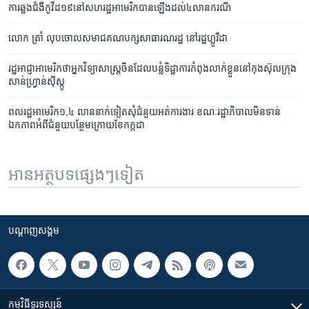
ការឆ្លង​ជំងឺ​កូវីដ​១៩​នៅ​សហរដ្ឋ​អាមេរិក​បាន​ឡើងដល់​៤​លាន​ករណី
លោក ត្រាំ លុប​ចោល​សមាជ​គណបក្ស​សាធារណរដ្ឋ​ នៅ​រដ្ឋ​ហ្លូរីដា
រដ្ឋអាជ្ញា​អាមេរិក​ថា​អ្នក​វិទ្យាសាស្ត្រ​ចិន​ដែល​​​បន្លំ​ទិដ្ឋាការ​កំពុង​លាក់​ខ្លួន​នៅ​កុងស៊ុល​ក្រុង​
សាន់ហ្វ្រាន់ស៊ីស្កូ
ពលរដ្ឋអាមេរិក១,៤ លាន​នាក់​ទៀត​សុំ​ជំនួយ​អត់ការងារ ខណៈ​រដ្ឋាភិបាល​មិន​ទាន់​
ឯកភាព​អំពី​ជំនួយ​បន្ថែម​ក្រោយ​ខែកក្កដា
អានអត្ថបទផ្សេងៗទៀត
បណ្តាញ​សង្គម
កម្មវិធី​ទូរទស្សន៍