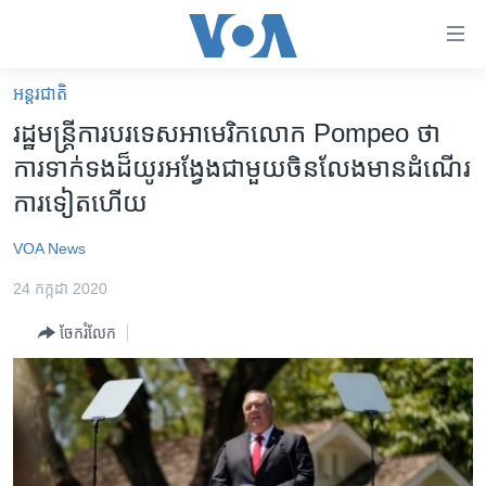
ភ្ជាប់​
ទៅ​
គេហទំព័រ​
អន្តរជាតិ
កម្ពុជា
ទាក់ទង
រដ្ឋមន្រ្តី​ការបរទេស​អាមេរិក​លោក ​Pompeo ​ថា ​
រំលង​
អន្តរជាតិ
ការ​ទាក់​ទង​ដ៏​យូរ​អង្វែង​ជាមួយ​​ចិន​លែង​មាន​ដំណើរ​
និង​
អាមេរិក
ការ​ទៀត​ហើយ
ចូល​
ទៅ​​
ចិន
VOA News
ទំព័រ​
ហេឡូវីអូអេ
ព័ត៌មាន​​
24 កក្កដា 2020
តែ​
កម្ពុជាច្នៃប្រតិដ្ឋ
ម្តង
ចែករំលែក
ព្រឹត្តិការណ៍ព័ត៌មាន
រំលង​
និង​
ទូរទស្សន៍ / វីដេអូ​
ចូល​
វិទ្យុ / ផតខាសថ៍
ទៅ​
ទំព័រ​
កម្មវិធីទាំងអស់