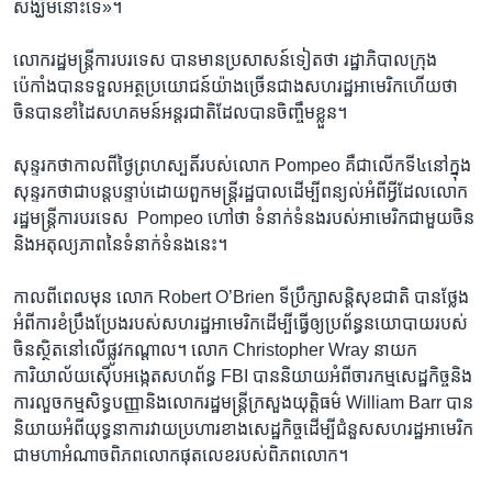
សង្ឃឹម​នោះ​ទេ»។
លោក​រដ្ឋមន្រ្តី​ការបរទេស​ បាន​មាន​ប្រសាសន៍​ទៀត​ថា រដ្ឋាភិបាល​ក្រុង​
ប៉េកាំង​បាន​ទទួល​អត្ថប្រយោជន៍​យ៉ាង​ច្រើន​ជាងសហរដ្ឋ​អាមេរិក​ហើយថា​
ចិនបាន​ខាំដៃសហគមន៍អន្តរជាតិដែល​បានចិញ្ចឹមខ្លួន។
សុន្ទរកថាកាល​ពីថ្ងៃព្រហស្បតិ៍របស់លោក​ Pompeo គឺជាលើកទី​៤នៅ​ក្នុង
សុន្ទរកថាជាបន្ត​បន្ទាប់ដោយពួកមន្រ្តីរដ្ឋបាល​ដើម្បីពន្យល់អំពីអ្វីដែលលោក​
រដ្ឋមន្រ្តីការបរទេស​ ​ Pompeo ​ហៅថា ទំនាក់ទំនងរបស់អាមេរិកជាមួយ​ចិន
និងអតុល្យភាពនៃទំនាក់ទំនងនេះ។
កាល​ពី​ពេល​មុន លោក Robert O’Brien ​ទីប្រឹក្សា​សន្តិសុខ​ជាតិ បាន​ថ្លែង
អំពីការ​ខំប្រឹង​ប្រែង​របស់​សហរដ្ឋ​អាមេរិក​ដើម្បី​ធ្វើឲ្យ​ប្រព័ន្ធ​នយោបាយ​របស់​
ចិនស្ថិត​នៅ​លើ​ផ្លូវ​កណ្តាល។ លោក Christopher Wray នាយក​
ការិយាល័យ​ស៊ើប​អង្កេត​សហព័ន្ធ FBI បាន​និយាយ​អំពី​ចារកម្ម​សេដ្ឋកិច្ច​និង​
ការលួច​កម្មសិទ្ធ​បញ្ញានិង​លោក​រដ្ឋមន្រ្តី​ក្រសួង​យុត្តិធម៌ ​William Barr ​បាន​
និយាយ​អំពី​យុទ្ធនាការ​វាយ​ប្រហារ​ខាង​សេដ្ឋកិច្ច​ដើម្បី​ជំនួស​សហរដ្ឋ​អាមេរិក​
ជា​មហា​អំណាច​ពិភព​លោក​ផុតលេខ​របស់​ពិភពលោក។