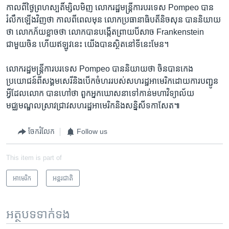
កាលពី​ថ្ងៃ​ព្រហស្បតិ៍ម្សិលមិញ​ លោករដ្ឋមន្រ្តី​ការបរទេស​ Pompeo បាន​
រំលឹក​ឡើង​វិញ​ថា កាល​ពី​ពេល​មុន ​លោក​ប្រធានាធិបតី​និចសុន ​បាននិយាយ​
ថា លោក​ភ័យ​ខ្លាច​ថា ​លោក​បាន​បង្កើត​ព្រាយ​បីសាច​ Frankenstein ​
ជាមួយ​ចិន ហើយ​ឥឡូវ​នេះ​ យើង​បាន​ស្ថិត​នៅ​ទីនេះ​មែន។​
លោក​រដ្ឋមន្រ្តី​ការបរទេស​ Pompeo បាន​និយាយ​ថា ចិន​បាន​កេង​
ប្រយោជន៍​ពី​សង្គម​សេរី​និង​បើក​ចំហរ​របស់​សហរដ្ឋ​អាមេរិក​ដោយ​ការ​បញ្ជូន​
អ្វី​ដែល​លោក​ បាន​ហៅថា​ ពួក​អ្នកឃោសនា​ទៅ​កាន់​មហាវិទ្យាល័យ​
មជ្ឈមណ្ឌល​ស្រាវជ្រាវ​សហរដ្ឋ​អាមេរិក​និង​សន្និសីទ​កាសែត៕
ចែករំលែក
Follow us
This item is part of
អាមេរិក​
អន្តរជាតិ
អត្ថបទ​ទាក់ទង