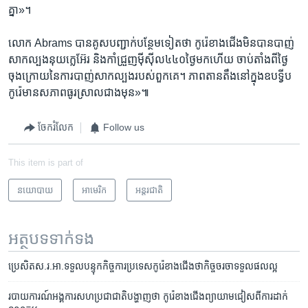
គ្នា»។
លោក Abrams បាន​គូសបញ្ជាក់​បន្ថែម​ទៀត​ថា​ កូរ៉េខាងជើង​មិន​បាន​បាញ់​
សាកល្បងនុយក្លេអ៊ែរ ​និង​កាំជ្រួញម៉ីស៊ីល៤៤០ថ្ងៃ​មក​ហើយ​ ចាប់តាំង​ពី​ថ្ងៃ
ចុងក្រោយ​នៃ​ការ​បាញ់​សាកល្បង​របស់​ពួកគេ។ ភាពតានតឹង​នៅក្នុង​ឧបទ្វីប
កូរ៉េ​មាន​សភាព​ធូរស្រាល​ជាង​មុន»៕
ចែករំលែក
Follow us
This item is part of
នយោបាយ
អាមេរិក​
អន្តរជាតិ
អត្ថបទ​ទាក់ទង
ប្រេសិតស.រ.អា.ទទួលបន្ទុកកិច្ចការប្រទេសកូរ៉េខាងជើងថាកិច្ចចរចាទទួលផលល្អ
របាយការណ៍អង្គការសហប្រជាជាតិបង្ហាញថា កូរ៉េ​ខាងជើងព្យាយាមជៀសពីការដាក់​