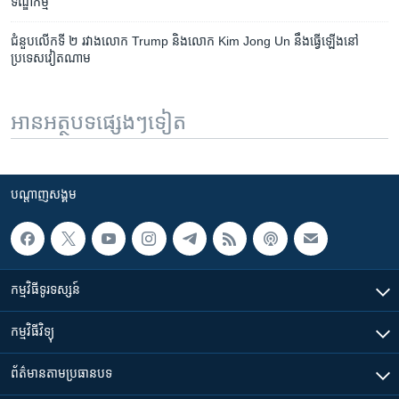
ទណ្ឌកម្ម
ជំនួប​លើក​ទី ២ រវាង​លោក Trump និង​លោក Kim Jong Un នឹង​ធ្វើ​ឡើង​នៅ​
ប្រទេស​វៀតណាម
អានអត្ថបទផ្សេងៗទៀត
បណ្តាញ​សង្គម
កម្មវិធី​ទូរទស្សន៍
កម្មវិធី​វិទ្យុ
ព័ត៌មាន​តាមប្រធានបទ​