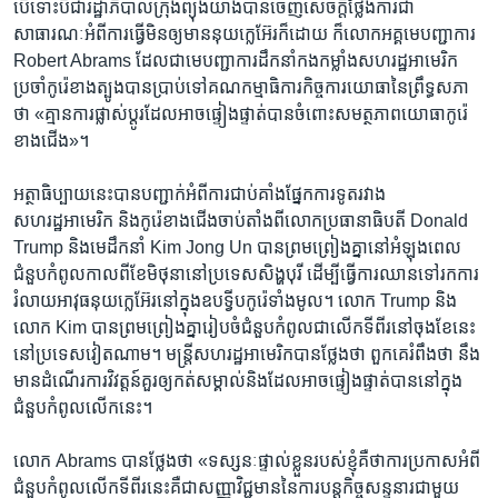
បើទោះបីជា​រដ្ឋាភិបាល​ក្រុងព្យុងយ៉ាង​បាន​ចេញ​សេចក្តីថ្លែងការ​ជា​
សាធារណៈ​អំពី​ការ​ធ្វើ​មិន​ឲ្យ​មាន​នុយក្លេអ៊ែរ​ក៏ដោយ​ ក៏​លោក​អគ្គមេបញ្ជាការ
Robert Abrams ដែល​ជា​មេបញ្ជាការ​ដឹកនាំ​កងកម្លាំង​សហរដ្ឋ​អាមេរិក​
ប្រចាំ​កូរ៉េ​ខាងត្បូង​បាន​ប្រាប់​ទៅ​គណកម្មាធិការ​កិច្ចការ​យោធា​នៃ​ព្រឹទ្ធសភា​
ថា «គ្មានការផ្លាស់ប្តូរ​ដែល​អាច​ផ្ទៀងផ្ទាត់​បាន​ចំពោះ​សមត្ថភាព​យោធា​កូរ៉េ
ខាងជើង»។
អត្ថាធិប្បាយ​នេះ​បាន​បញ្ជាក់​អំពី​ការជាប់គាំង​ផ្នែក​ការទូត​រវាង​
សហរដ្ឋអាមេរិក​ និង​កូរ៉េខាងជើង​ចាប់តាំង​ពី​លោកប្រធានាធិបតី Donald
Trump និង​មេដឹកនាំ​ Kim Jong Un បាន​ព្រមព្រៀងគ្នា​នៅ​អំឡុងពេល​
ជំនួប​កំពូល​កាល​ពី​ខែមិថុនា​នៅ​ប្រទេសសិង្ហបុរី​ ដើម្បី​ធ្វើ​ការ​ឈាន​ទៅ​រក​ការ
រំលាយ​អាវុធនុយក្លេអ៊ែរ​នៅក្នុង​ឧបទ្វីប​កូរ៉េ​ទាំងមូល។ លោក Trump និង
លោក Kim បាន​ព្រមព្រៀងគ្នា​រៀបចំ​ជំនួបកំពូល​ជា​លើក​ទីពីរ​នៅចុង​ខែ​នេះ​
នៅ​ប្រទេសវៀតណាម។ មន្រ្តី​សហរដ្ឋអាមេរិក​បាន​ថ្លែង​ថា​ ពួកគេ​រំពឹង​ថា​ នឹង​
មាន​ដំណើរការ​វិវត្តន៍គួរ​ឲ្យ​កត់សម្គាល់​និង​ដែល​អាច​ផ្ទៀងផ្ទាត់​បាន​នៅក្នុង​
ជំនួប​កំពូល​លើក​នេះ។
លោក Abrams បាន​ថ្លែង​ថា «ទស្សនៈ​ផ្ទាល់ខ្លួន​របស់​ខ្ញុំ​គឺ​ថា​ការប្រកាស​អំពី​
ជំនួប​កំពូល​លើក​ទីពីរ​នេះ​គឺ​ជា​សញ្ញាវិជ្ជមាន​នៃ​ការបន្ត​កិច្ចសន្ទនារ​ជាមួយ​