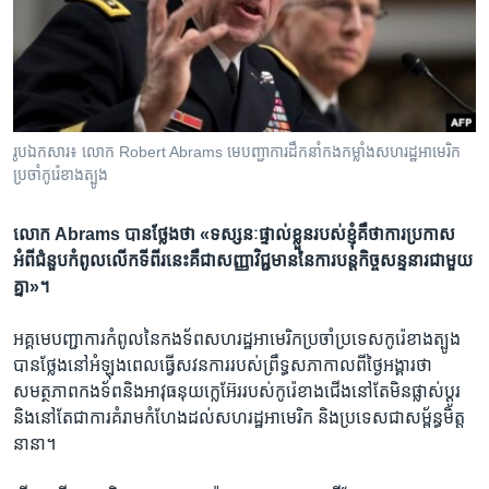
រចនា
សម្ព័ន្ធ​
Khmer English
រំលង​
និង​
បណ្តាញ​សង្គម
ចូល​
ទៅ​
រូបឯកសារ៖ លោក​ Robert Abrams មេបញ្ជាការ​ដឹកនាំ​កងកម្លាំង​សហរដ្ឋ​អាមេរិក​
កាន់​
ប្រចាំ​កូរ៉េ​ខាងត្បូង​
ទំព័រ​
ភាសា
ស្វែង​
លោក Abrams បាន​ថ្លែង​ថា «ទស្សនៈ​ផ្ទាល់ខ្លួន​របស់​ខ្ញុំ​គឺ​ថា​ការប្រកាស​
រក
អំពី​ជំនួប​កំពូល​លើក​ទីពីរ​នេះ​គឺ​ជា​សញ្ញាវិជ្ជមាន​នៃ​ការបន្ត​កិច្ចសន្ទនារ​ជាមួយ​
គ្នា»។
អគ្គមេបញ្ជាការ​កំពូល​នៃ​កងទ័ព​សហរដ្ឋអាមេរិក​ប្រចាំ​ប្រទេសកូរ៉េ​ខាងត្បូង​
បាន​ថ្លែង​នៅ​អំឡុងពេល​ធ្វើ​សវនការ​របស់​ព្រឹទ្ធសភា​កាល​ពី​ថ្ងៃអង្គារ​ថា​
សមត្ថភាព​កងទ័ព​និង​អាវុធ​នុយក្លេអ៊ែរ​របស់​កូរ៉េខាងជើង​នៅតែ​មិនផ្លាស់ប្តូរ​
និង​នៅ​តែ​ជា​ការ​គំរាមកំហែង​ដល់​សហរដ្ឋអាមេរិក​ និង​ប្រទេស​ជា​សម្ព័ន្ធមិត្ត​
នានា។