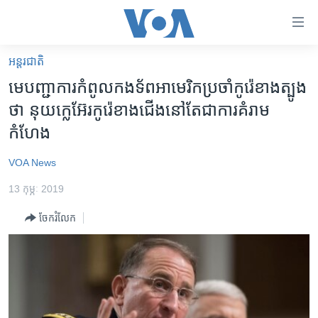
ភ្ជាប់​
ទៅ​
គេហទំព័រ​
អន្តរជាតិ
កម្ពុជា
ទាក់ទង
មេបញ្ជាការកំពូល​កងទ័ព​អាមេរិក​ប្រចាំកូរ៉េ​ខាងត្បូង​
រំលង​
អន្តរជាតិ
ថា​ នុយក្លេអ៊ែរ​កូរ៉េខាងជើង​នៅ​តែ​ជា​ការគំរាម
និង​
អាមេរិក
កំហែង
ចូល​
ទៅ​​
ចិន
VOA News
ទំព័រ​
ហេឡូវីអូអេ
ព័ត៌មាន​​
13 កុម្ភៈ 2019
តែ​
កម្ពុជាច្នៃប្រតិដ្ឋ
ម្តង
ចែករំលែក
ព្រឹត្តិការណ៍ព័ត៌មាន
រំលង​
និង​
ទូរទស្សន៍ / វីដេអូ​
ចូល​
វិទ្យុ / ផតខាសថ៍
ទៅ​
ទំព័រ​
កម្មវិធីទាំងអស់