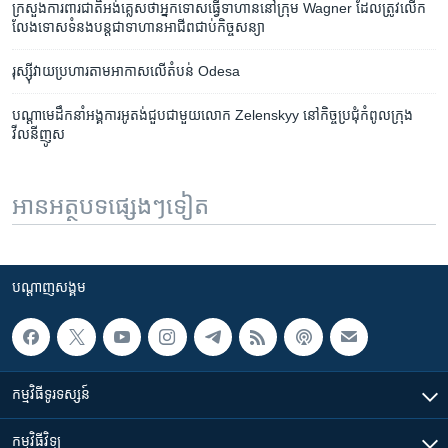
ក្រសួង​ការពារ​ជាតិ​អង់គ្លេស​ថា​អ្នក​ទោស​​ធ្វើ​ទាហាន​នៅ​ក្រុម Wagner​ ដែល​ត្រូវ​លើក
លែង​ទោស​ទំនង​បន្ត​​ជា​ទាហាន​អាជីព​ជាប់​កិច្ចសន្យា
រុស្ស៊ី​​វាយ​ប្រហារ​តាម​អាកាស​​លើ​តំបន់ Odesa
បណ្ដា​មេដឹកនាំ​អង្គការ​អូតង់​​ជួប​ជាមួយ​លោក Zelenskyy នៅ​កិច្ច​ប្រជុំ​កំពូល​ក្រុង​
វីលនីញូស
អានអត្ថបទផ្សេងៗទៀត
បណ្តាញ​សង្គម
កម្មវិធី​ទូរទស្សន៍
កម្មវិធី​វិទ្យុ