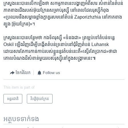
ក្រសួង​នេះ​បាន​លើកឡើង​ថា សកម្មភាព​នេះ​បង្ហាញ​អំពី​សារៈសំខាន់​នៃ​តំបន់​
ភាគ​ខាង​ជើង​របស់​អ៊ុយក្រែន​សម្រាប់​រុស្ស៊ី នៅ​ពេល​ដែល​រុស្ស៊ី​កំពុង
«ប្រឈម​នឹង​សម្ពាធ​ខ្លាំងក្លា​គួរសម​នៅ​តំបន់ Zaporizhzhia នៅ​ភាគ​ខាង​
ត្បូង [អ៊ុយក្រែន]»។
ក្រសួង​នេះ​បាន​បន្ថែម​ថា កងទ័ព​រុស្ស៊ី «ទំនង​ជា» ត្រឡប់​ទៅ​តំបន់​ទន្លេ
Oskil ឡើង​វិញ​ដើម្បី​បង្កើត​តំបន់​ទ្រនាប់​នៅ​ជុំវិញ​តំបន់ Luhansk
ដោយសារតែ​ការ​កាន់កាប់​របស់​ខ្លួន​នូវ​តំបន់​នេះ​គឺ​«ស្ទើរតែ​ប្រាកដ​»​ថា​ជា​
គោល​បំណង​ដ៏​សំខាន់​មួយ​របស់​រុស្ស៊ី​នៅ​ក្នុង​សង្គ្រាម​នេះ៕
ចែករំលែក
Follow us
This item is part of
អន្តរជាតិ
វិបត្តិអ៊ុយក្រែន
អត្ថបទ​ទាក់ទង