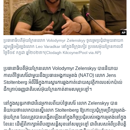
រចនា
សម្ព័ន្ធ​
Khmer English
រំលង​
និង​
បណ្តាញ​សង្គម
ចូល​
ទៅ​
ប្រធានាធិបតី​អ៊ុយក្រែន​លោក Volodymyr Zelenskyy ចូល​រួម​ប្រជុំ​ជាមួយ​នាយក
កាន់​
រដ្ឋ​មន្ត្រី​អៀរឡង់លោក Leo Varadkar នៅ​ក្នុង​ទីក្រុងកៀវ ប្រទេស​អ៊ុយក្រែនកាលពី
ទំព័រ​
ថ្ងៃទី​១៩ កក្កដា ឆ្នាំ២០២៣។(Clodagh Kilcoyne/Pool via AP)
ភាសា
ស្វែង​
រក
ប្រធានាធិបតី​អ៊ុយក្រែន​លោក Volodymyr Zelenskyy បាន​និយាយ​
កាលពី​ថ្ងៃ​សៅរ៍​ជាមួយ​នឹង​ប្រធាន​អង្គការ​អូតង់ (NATO) លោក Jens
Stoltenberg អំពី​វិធី​ក្នុង​ការ​ស្ដារ​ការ​ឆ្លងកាត់​ដោយ​សុវត្ថិភាព​របស់​កប៉ាល់​
ដឹក​គ្រាប់​ធញ្ញជាតិ​របស់​អ៊ុយក្រែន​កាត់​តាម​សមុទ្រ​ខ្មៅ។
នៅ​ក្នុង​សុន្ទរកថា​ជា​វីដេអូ​កាលពី​យប់​ថ្ងៃ​សៅរ៍ លោក Zelenskyy បាន​
និយាយ​ថា​លោក​បាន​ស្នើ​លោក Stoltenberg ឱ្យ​កោះ​ប្រជុំ​ក្រុមប្រឹក្សា​អូតង់-
អ៊ុយក្រែន ដែល​ត្រូវ​បាន​បង្កើត​ឡើង​នៅ​ក្នុង​កិច្ច​ប្រជុំ​របស់​អង្គការ​អូតង់​នៅ​ក្នុង​
ខែ​នេះ ដើម្បី​ពិភាក្សា​អំពី​បញ្ហា​សន្តិសុខ​នៅ​សមុទ្រ​ខ្មៅ ជា​ពិសេស​អំពី​ប្រតិបត្តិ