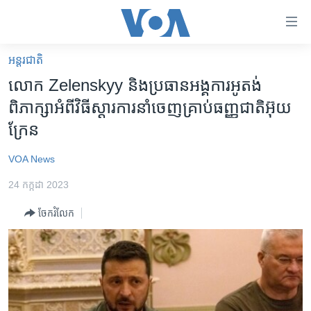
ភ្ជាប់​
ទៅ​
គេហទំព័រ​
អន្តរជាតិ
កម្ពុជា
ទាក់ទង
លោក Zelenskyy និង​ប្រធាន​អង្គការ​អូតង់​
រំលង​
អន្តរជាតិ
ពិភាក្សា​អំពី​វិធី​ស្ដារ​ការ​នាំចេញ​គ្រាប់​ធញ្ញជាតិ​អ៊ុយ
និង​
អាមេរិក
ក្រែន
ចូល​
ទៅ​​
ចិន
VOA News
ទំព័រ​
ហេឡូវីអូអេ
ព័ត៌មាន​​
24 កក្កដា 2023
តែ​
កម្ពុជាច្នៃប្រតិដ្ឋ
ម្តង
ចែករំលែក
ព្រឹត្តិការណ៍ព័ត៌មាន
រំលង​
និង​
ទូរទស្សន៍ / វីដេអូ​
ចូល​
វិទ្យុ / ផតខាសថ៍
ទៅ​
ទំព័រ​
កម្មវិធីទាំងអស់