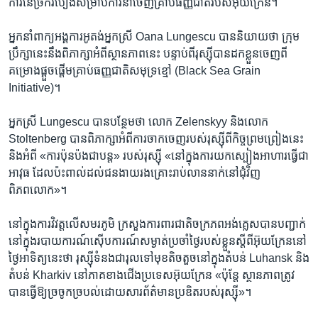
ការ​នៃ​ច្រក​របៀង​សម្រាប់​ការ​នាំចេញ​គ្រាប់​ធញ្ញជាតិ​របស់​អ៊ុយក្រែន។
អ្នក​នាំពាក្យ​អង្គការ​អូតង់​អ្នកស្រី Oana Lungescu បាន​និយាយ​ថា ក្រុម
ប្រឹក្សា​នេះ​នឹង​ពិភាក្សា​អំពី​ស្ថានភាព​នេះ បន្ទាប់ពី​រុស្ស៊ី​បាន​ដក​ខ្លួន​ចេញ​ពី​
គម្រោង​ផ្ដួចផ្ដើម​គ្រាប់​ធញ្ញជាតិ​សមុទ្រ​ខ្មៅ (Black Sea Grain
Initiative)។
អ្នកស្រី Lungescu បាន​បន្ថែម​ថា លោក Zelenskyy និង​លោក
Stoltenberg បាន​ពិភាក្សា​អំពី​ការ​ចាកចេញ​របស់​រុស្ស៊ី​ពី​កិច្ច​ព្រមព្រៀង​នេះ​
និង​អំពី «ការ​ប៉ុនប៉ង​ជា​បន្ត» របស់​រុស្ស៊ី «នៅ​ក្នុង​ការ​យក​ស្បៀង​អាហារ​ធ្វើ​ជា​
អាវុធ ដែល​ប៉ះពាល់​ដល់​ជន​ងាយ​រងគ្រោះ​រាប់​លាន​នាក់​នៅ​ជុំវិញ​
ពិភពលោក»។
នៅ​ក្នុង​ការវិវត្ត​លើ​សមរភូមិ​ ក្រសួង​ការពារ​ជាតិ​ចក្រភព​អង់គ្លេស​បាន​បញ្ជាក់​
នៅ​ក្នុង​របាយការណ៍​ស៊ើបការណ៍​សម្ងាត់​ប្រចាំ​ថ្ងៃ​របស់​ខ្លួន​ស្ដីពី​អ៊ុយក្រែន​នៅ​
ថ្ងៃ​អាទិត្យ​នេះ​ថា រុស្ស៊ី​ទំនង​ជា​រុល​ទៅមុខ​តិចតួចនៅ​ក្នុង​តំបន់ Luhansk និង​
តំបន់ Kharkiv នៅ​ភាគ​ខាង​ជើង​ប្រទេស​អ៊ុយក្រែន «ប៉ុន្តែ ស្ថានភាព​ត្រូវ​
បាន​ធ្វើ​ឱ្យ​ច្រចូកច្របល់​ដោយសារ​ព័ត៌មាន​ប្រឌិត​របស់​រុស្ស៊ី»។