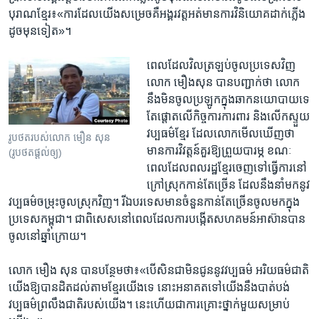
បុរាណ​ខ្មែរ៖«ការដែល​យើង​សម្រេច​គឺ​អង្គរវត្ត​អត់​មាន​ការ​វិនិយោគ​ដាក់​ភ្លើង​
ដូច​មុន​ទៀត‍»។
ពេល​ដែល​វិលត្រឡប់​ចូល​ប្រទេស​វិញ​
លោក មឿងសុន បាន​បញ្ជាក់​ថា លោក​
នឹង​មិន​ចូល​ប្រឡូក​ក្នុង​ឆាក​នយោបាយ​ទេ
តែ​ផ្តោត​លើ​កិច្ចការ​ការពារ និង​លើក​ស្ទួយ​
វប្បធម៌​ខ្មែរ ដែល​លោក​មើល​ឃើញ​ថា
រូបថតរបស់លោក មឿន សុន
មាន​ការវិវត្តន៍​គួរ​ឱ្យ​ព្រួយ​បារម្ភ ខណៈ​
(រូបថតផ្តល់ឲ្យ)
ពេល​ដែល​ពលរដ្ឋ​ខ្មែរ​ចេញ​ទៅ​ធ្វើ​ការ​នៅ​
ក្រៅស្រុក​កាន់​តែ​ច្រើន ដែល​នឹង​នាំ​មក​នូវ​
វប្បធម៌​ចម្រុះ​ចូល​ស្រុក​វិញ។ រីឯ​បរទេស​មាន​ចំនួន​កាន់តែ​ច្រើន​ចូល​មក​ក្នុង​
ប្រទេស​កម្ពុជា។ ជាពិសេស​នៅ​ពេល​ដែល​ការ​បង្កើត​សហគមន៍​អាស៊ាន​បាន​
ចូល​នៅ​ឆ្នាំ​ក្រោយ។
លោក មឿង សុន បាន​បន្ថែម​ថា៖«បើសិន​ជា​មិន​ជូន​នូវ​វប្បធម៌​ អរិយធម៌​ជាតិ​
យើង​ឱ្យ​បាន​ដិតដល់​តាម​ខ្មែរ​យើង​ទេ នោះ​អនាគត​ទៅ​យើង​នឹង​បាត់​បង់​
វប្បធម៌​ព្រលឹង​ជាតិ​របស់​យើង។ នេះ​ហើយ​ជា​ការ​គ្រោះថ្នាក់​មួយ​សម្រាប់​