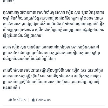
យើង‍»។​
តុលាការ​កម្ពុជា​បាន​កាត់​ទោស​កំបាំងមុខ​លោក មឿង សុន ឱ្យជាប់​ពន្ធនាគារ​
២ឆ្នាំ ​និង​ពិន័យ​ជា​ប្រាក់​ចំនួន​៤​លាន​រៀល​តាំង​ពី​ខែ​កក្កដា ​ឆ្នាំ​២០០៩ ​ដោយ​
សារតែ​លោក​បាន​ផ្សព្វផ្សាយ​ព័ត៌មាន​មិន​ពិត​ និង​រិះគន់​អាជ្ញាធរ​អប្សរា​អំពី​រឿង​
បើក​ឲ្យ​ក្រុមហ៊ុន​ឯកជន​ ស៊ូជីន ដាក់​អំពូល​ភ្លើង​លម្អ​ប្រាសាទអង្គរវត្ត​ថា​ជា​ការ​
ធ្វើ​ឲ្យ​ប៉ះពាល់​ដល់​ថ្ម​ប្រាសាទ។
លោក មឿង សុន បាន​ចំណាយ​ពេល​នៅ​ក្រៅ​ប្រទេស​ភាគច្រើន​ស្នាក់​នៅ​
ប្រទេស​ថៃ ដោយ​ចូលរួម​ចំណែក​ឧបត្ថម្ភ​ដល់​ការ​បង្រៀន​អក្សរសាស្រ្ត​ខ្មែរ​
ដល់​អ្នក​ដែល​រស់នៅ​តំបន់​ជាប់​ព្រំដែន។​
ការ​លើកលែង​ទោស​នេះ​បាន​ធ្វើ​ឡើង​បន្ទាប់ពី​លោក មឿង សុន បាន​ទៅ​ជួប​
លោក​នាយក​រដ្ឋមន្ត្រី ហ៊ុន សែន កាលពី​ចុងខែ​មេសា នៅ​ទីក្រុង​គួឡាឡំពួរ
ប្រទេស​ម៉ាឡេស៊ី​ដែល​នៅ​ទីនោះ​លោក ហ៊ុន សែន បាន​យល់​ព្រម​ជួយ​ធ្វើ
អន្តរាគមន៍៕
ចែករំលែក
Follow us