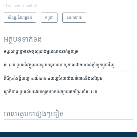
This item is part of
សិល្បៈនិងវប្បធម៌
កម្ពុជា
នយោបាយ
អត្ថបទ​ទាក់ទង
អង្គរ​សង្ក្រាន្ត​មាន​មនុស្ស​ជាង​មួយ​លាន​នាក់​ចូល​រួម
ស.រ.អា.​ប្រគល់​វត្ថុ​បុរាណ​រូប​ហនុមាន​អាយុ​កាល​ជាង​១ពាន់​ឆ្នាំ​​ឲ្យ​កម្ពុជា​វិញ
ពិធីច្រត់​នង្គ័ល​ព្យាករណ៍​ភោគផលល្អ​ចំពោះ​ដំណាំ​ពោត​និង​សណ្តែក
រដ្ឋាភិបាល​ប្រគល់​មេដាយ​ឲ្យ​សមាគម​រក្សា​មរតក​ខ្មែរ​នៅ​ស.រ.អា.
អានអត្ថបទផ្សេងៗទៀត