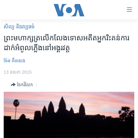
ភ្ជាប់​
ទៅ​
គេហទំព័រ​
សិល្បៈនិងវប្បធម៌
កម្ពុជា
ទាក់ទង
ព្រះមហាក្សត្រ​លើកលែងទោស​អតីត​អ្នករិះគន់​ការ
រំលង​
អន្តរជាតិ
ដាក់​អំពូលភ្លើង​នៅ​អង្គរវត្ត
និង​
អាមេរិក
ចូល​
ម៉ែន គឹមសេង
ទៅ​​
ចិន
ទំព័រ​
13 ឧសភា 2015
ហេឡូវីអូអេ
ព័ត៌មាន​​
ចែករំលែក
តែ​
កម្ពុជាច្នៃប្រតិដ្ឋ
ម្តង
ព្រឹត្តិការណ៍ព័ត៌មាន
រំលង​
និង​
ទូរទស្សន៍ / វីដេអូ​
ចូល​
វិទ្យុ / ផតខាសថ៍
ទៅ​
ទំព័រ​
កម្មវិធីទាំងអស់