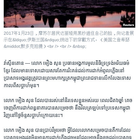
រចនា
សម្ព័ន្ធ​
Khmer English
រំលង​
និង​
បណ្តាញ​សង្គម
ចូល​
2017年1月23日，摩苏尔居民达丽娅用黑纱遮住自己的脸，向记者展
ទៅ​
示在&ldquo;伊斯兰国&rdquo;统治下的穿戴方式。（美国之音希瑟
កាន់​
&middot;默多克拍摄）<br /> <br /> &nbsp;
ទំព័រ​
ភាសា
ស្វែង​
វ៉ាស៊ីនតោន —
លោក មឿង សុន ប្រធាន​អង្គការ​មូលនិធិ​ទ្រទ្រង់​អរិយធម៌​
រក
ខ្មែរ ដែល​មាន​ទោសដោយ​សារ​តែ​ការ​រិះគន់​ដល់​ការ​ដាក់​អំពូល​ភ្លើង​នៅ​
ប្រាសាទ​អង្គរ​វត្ត​ត្រូវ​បាន​ព្រះ​មហាក្សត្រ​កម្ពុជា​ព្រះរាជទាន​លើក​លែង​ទោស​
កាលពី​សប្តាហ៍​មុន។​
លោក មឿង សុន ដែល​បាន​រស់​នៅ​និរទេស​ខ្លួន​អស់​រយៈ​ពេល​ជិត​៦ឆ្នាំ គេច​
ចេញ​ពី​ការ​ដាក់​ពន្ធនាគារ​បាន​សម្រេច​ថា នឹង​វិល​ត្រឡប់​ទៅ​ប្រទេស​កម្ពុជា​
វិញ​នៅថ្ងៃច័ន្ទ​សប្តាហ៍​ក្រោយ​នេះ។
លោក មឿង សុន បាន​ប្រាប់​វីអូអេ​ថា អ្វី​ដែល​លោក​សម្រេច​បាន​គឺ​ការ​ដែល​
ប្រាសាទ​អង្គរ​វត្ត​មិន​មាន​ការ​ដាក់​ភ្លើង​ដូចមុន​ដែល​អាច​នឹង​ខូច​ដល់​ប្រាសាទ​