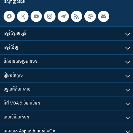
បណ្តាញ​សង្គម
កម្មវិធី​ទូរទស្សន៍
កម្មវិធី​វិទ្យុ
ព័ត៌មាន​តាមប្រធានបទ​
រៀន​​អង់គ្លេស
ទទួល​ព័ត៌មាន​តាម
អំពី​ VOA & ទំនាក់ទំនង
គេហទំព័រ​​ទាក់ទង
ទាញយក​ App ផ្សេងៗ​របស់​ VOA