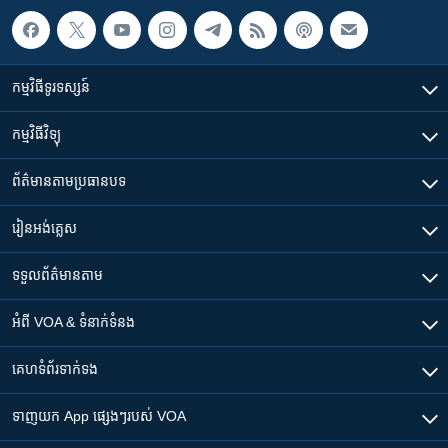
កម្មវិធី​ទូរទស្សន៍
កម្មវិធី​វិទ្យុ
ព័ត៌មាន​តាមប្រធានបទ​
រៀន​​អង់គ្លេស
ទទួល​ព័ត៌មាន​តាម
អំពី​ VOA & ទំនាក់ទំនង
គេហទំព័រ​​ទាក់ទង
ទាញយក​ App ផ្សេងៗ​របស់​ VOA