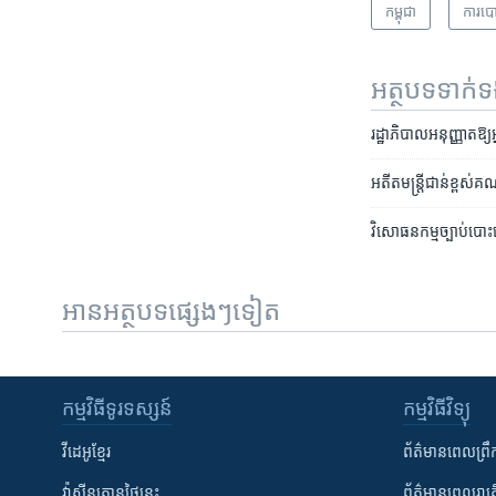
កម្ពុជា
​ការ​បោ
អត្ថបទ​ទាក់
រដ្ឋាភិបាល​អនុញ្ញាត​​
អតីត​មន្ត្រី​ជាន់​ខ្ពស់
វិសោធនកម្ម​ច្បាប់​បោះ​ឆ្
អានអត្ថបទផ្សេងៗទៀត
កម្មវិធី​ទូរទស្សន៍
កម្មវិធី​វិទ្យុ
វីដេអូ​ខ្មែរ
ព័ត៌មាន​ពេល​ព្រឹ
វ៉ាស៊ីនតោន​ថ្ងៃ​នេះ
ព័ត៌មាន​​ពេល​រាត្រ