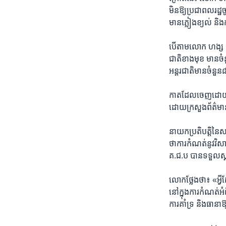
មិន​ឱ្យ​ប្រជាពល​រដ្ឋចូ
មាន​ភ្លៀង​ខ្យល់​ និ
​បើ​តាម​លោក ហង្ស ពុទ្
ជាតិ​ខាង​មុខ មាន​ចំន
អន្តរ​ជាតិ​មាន​ចំនួន​
​កាតដែល​ចេញ​ដោយស្ថា
ដោយ​ក្រសួង​ព័ត៌​ម
នាយក​ប្រតិបត្តិ​នៃ​ស
ថា​ការ​កំណត់​នូវវិស
គ.ជ.ប ​បាន​ទទួល​ស្គ
លោក​ថ្លែង​ថា​៖ «អ្វី​ដ
នៅ​ក្នុង​ការ​កំណត់​អ
ការគាំទ្រ និង​ធានា​ឱ្យ​