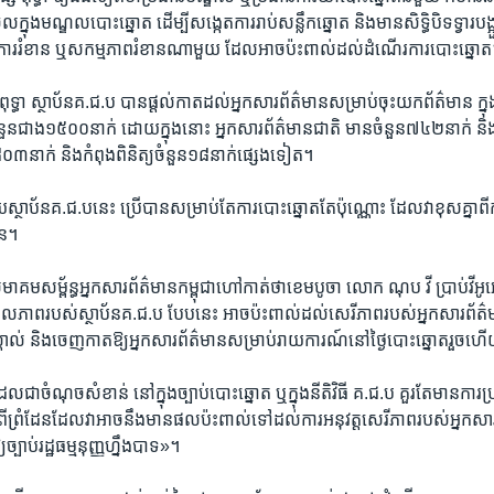
លក្នុង​មណ្ឌល​បោះ​ឆ្នោត​ ដើម្បី​សង្កេត​ការ​រាប់​សន្លឹក​ឆ្នោត និង​មាន​សិទ្ធិ​បិទ​ទ្វារ​បង្
ង​ការ​រំខាន ​ឬសកម្ម​ភាពរំខានណា​មួយ​ ​ដែលអាចប៉ះ​ពាល់​ដល់​ដំណើរ​ការ​បោះ​ឆ្នោត
ធា ស្ថាប័ន​គ.ជ.ប ​បាន​ផ្តល់​កាត​ដល់អ្នក​សារ​ព័ត៌​មាន​សម្រាប់ចុះ​យក​ព័ត៌​មាន ​ក្នុង​ថ្
ួន​ជាង​១​៥០០​នាក់ ដោយ​ក្នុង​នោះ អ្នក​សារ​ព័ត៌​មាន​ជាតិ​ ​មាន​ចំនួន​៧៤២​នាក់ និង​អ
៨០៣​នាក់​ និង​កំពុង​ពិនិត្យ​ចំនួន​១៨​នាក់​ផ្សេង​ទៀត​។
ប័នគ.ជ.ប​នេះ ​ប្រើ​បាន​សម្រាប់តែ​ការបោះ​ឆ្នោត​តែ​ប៉ុណ្ណោះ​ ​ដែល​វា​ខុស​គ្នា​ព
ាន។
មាគម​សម្ព័ន្ធ​អ្នក​សារព័ត៌​មាន​កម្ពុជា​ហៅ​កាត់​ថា​ខេមបូចា លោក ណុប វី ប្រាប់​វីអូអេ​
ាល​ភាព​របស់ស្ថាប័ន​គ.ជ.ប បែប​នេះ​ អាចប៉ះ​ពាល់​ដល់សេរី​ភាព​របស់​អ្នក​សារ​ព័ត៌​ម
ាល់ និង​ចេញ​កាត​ឱ្យអ្នក​សារ​ព័ត៌​មាន​សម្រាប់​រាយការណ៍​នៅ​ថ្ងៃ​បោះ​ឆ្នោត​រួច​
ែល​ជា​ចំណុច​សំខាន់​ នៅ​ក្នុង​ច្បាប់​បោះ​ឆ្នោត​ ឬក្នុង​នីតិ​វិធី​ គ.ជ.ប គួរ​តែ​មាន​ការ​ប
ំពី​ព្រំដែន​ដែល​វា​អាច​នឹង​មាន​ផល​ប៉ះ​ពាល់​ទៅ​ដល់​ការ​អនុវត្ត​សេរី​ភាព​របស់​អ្នក​ស
ច្បាប់​រដ្ឋ​ធម្មនុញ្ញ​ហ្នឹង​បាទ​»។