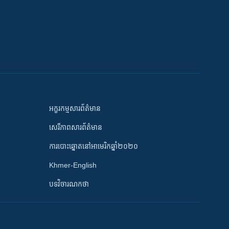
អក្ខរកម្មសារព័ត៌មាន
សេរីភាពសារព័ត៌មាន
ការបោះឆ្នោតនៅអាមេរិកឆ្នាំ២០២០
Khmer-English
បទវិចារណកថា