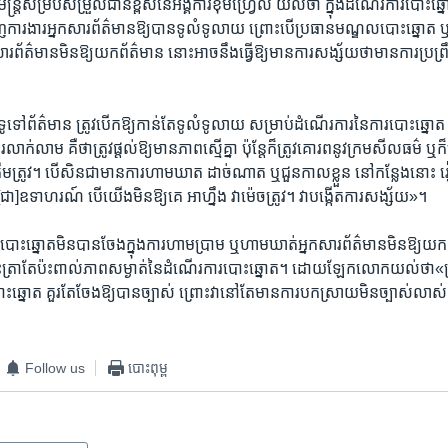
្ត្រី​សម្រប​សម្រួល​ជាន់​ខ្ពស់​នៃ​អង្គការ​ខុម​ហ្វ្រែល យល់ថា ក្នុង​ដំណើរ​ការ​បោះឆ្នោត
​ការងារ​អ្នក​សារ​ព័ត៌​មាន​ឱ្យ​បាន​ទូលំ​ទូលាយ ព្រោះបើ​ប្រធានមណ្ឌល​បោះ​ឆ្នោត 
​ព័ត៌​មាន​មិន​ឱ្យ​យក​ព័ត៌​មាន ​នោះអាច​នឹង​ធ្វើ​ឱ្យ​មាន​ការសង្ស័យ​ថាមាន​ការ​ប្រព្រឹត្ត
ូទៅ​ព័ត៌​មាន​ ត្រូវ​បើក​ឱ្យ​កាន់​តែ​ទូលំ​ទូលាយ​ ​សម្រាប់​ដំណើរ​ការ​នៃ​ការ​បោះ​ឆ្នោត
ាក់​លាម ​គឺ​ថា​ត្រូវ​ផ្តល់​ឱ្យ​មាន​ភាព​ស្មើ​គ្នា​ ​ប៉ុន្តែ​ក៏​ត្រូវ​គោរព​នូវ​ក្រម​សីល​ធម៌​ ឬ
ត្រឹម​ត្រូវ។ បើ​សិន​ជា​មាន​ការ​ហាម​ឃាត​ ដាច់​ណាត ឬ​ជួន​កាល​ខ្លួន នៅ​កន្លែង​នោះ ​រ
ជា]​ឧទាហរណ៍ បើ​យើង​មិន​ឱ្យ​គេ​ អាហ្នឹង វា​ម៉េច​ត្រូវ។ វា​បង្កើត​ការ​សង្ស័យ​»។
បោះ​ឆ្នោត​មិនបាន​ចែងក្នុង​ការ​ហាម​ប្រាម ​ឬ​ហាម​ឃាត់​អ្នក​សារ​ព័ត៌​មាន​មិន​ឱ្យ​យក​
​ត្រា​តែ​ប៉ះ​ពាល់​ភាព​សម្ងាត់​នៃ​ដំណើរ​ការ​បោះ​ឆ្នោត។ ដោយឡែក​លោក​យល់​ថា
បោះ​ឆ្នោត គួរ​តែ​ចែង​ឱ្យ​បាន​ច្បាស់​ ព្រោះ​វា​នៅ​តែ​មា​ន​ការ​បក​ស្រាយ​មិនច្បាស់​លាស់ អ
Follow us
បោះពុម្ព