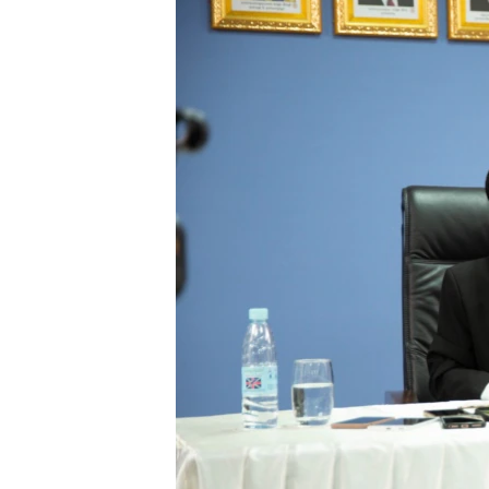
រចនា
សម្ព័ន្ធ​
រំលង​
និង​
ចូល​
ទៅ​
កាន់​
ទំព័រ​
ស្វែង​
រក