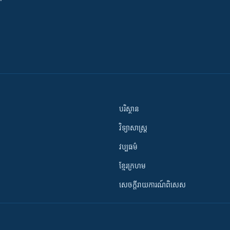
បរិស្ថាន
វិទ្យាសាស្រ្ត
វប្បធម៌
ខ្មែរក្រហម
សេចក្តីរាយការណ៍ពិសេស