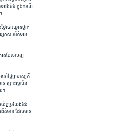
អួច​ផង​ដែរ ក្នុង​ករណី​
​។
ងៃ​បោះ​ឆ្នោត​ថ្នាក់​
្នក​សារ​ព័ត៌​មាន​
ី​កាត​ដែល​ចេញ​
នៅ​ថ្ងៃ​ព្រហស្បតិ៍​
ាន ​ព្រោះស្ថាប័ន​
ហើយ។
្រយ័ត្ន​ប្រយែង​ដែរ​
ារ​ព័ត៌មាន​ ដែល​មាន​