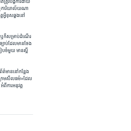
ត្រូវ​បង្ក​ការ​ងាយ​
ឬ​ការិ​យា​ល័យ​ណា​
​អ្វីខុស​ឆ្គង​នៅ​
​ ឬ​ក៏​សម្រាប់​ដំណើរ​
​ក៏​ច្បាប់​ដែល​មាន​ចែង
ៀប​ចំមួយ​ មានស្អី​
ព័ត៌​មាន​នៅ​កន្លែង​
«ក្រម​សីល​ធម៌»ដែល​
ំពី​ការ​អនុវត្ត