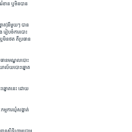
​រំខាន ឬ​មិន​បាន​
ោត​]​នីមួយ​ៗ ​បាន​
តង រៀប​ចំការ​បោះ​
ឬ​មិន​ថត​ គឺ​ប្រធាន​
ប្រធាន​មណ្ឌល​បោះ​
រិយា​ល័យបោះ​ឆ្នោត​
​បោះ​ឆ្នោតនេះ ដោយ​
​ការ​ឃុំ​សង្កាត់​ ​
ានុ​សិទ្ធិហាម​ប្រាម​