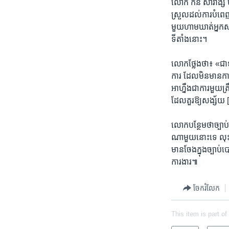
​លោក​ កន សាវាង្ស ម​ន
ស្រួល​ដល់ការ​បំពេញ
មួយ​ហាម​ឃាត់​អ្នក​សារ
ទីតាំង​នោះ។
​លោក​ថ្លែង​ថា៖ «​ជា​ទ
ការ​ ដែល​មិន​មាន​ការ​ល
អាហ្នឹង​ជា​ការ​មួ​យ​
ដែល​គួរឱ្យ​សង្ស័យ​ [
លោក​បន្ថែម​ថា​ច្បាប់
ណា​មួយ​នោះ​ទេ លុះ
មាន​ចែង​ក្នុង​ច្បាប់​
ការងារ៕
ចែករំលែក
This item is part of