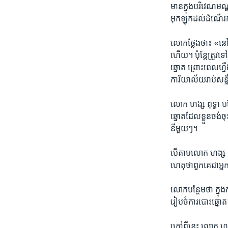
មាន​ក្នុង​បរិវេណ​មណ
អុក​ឡុក​ដល់​ដំណើរ​ក
​លោក​ថ្លែង​ថា​៖ ​«ន
ហើយ។ ប៉ុន្តែ​ត្រូវ​
ឆ្នោត ​ព្រោះ​ពេល​ហ្នឹ
ការិ​យាល័យ​រាប់​សន្
​លោក ហង្ស ពុទ្ធា បន
ឆ្នោត​ដែល​ខ្លួន​ចង
នីមួយ​ៗ។
បើ​តាម​លោក ហង្ស ពុទ្
ហេតុ​ថា​ពួក​គេ​ជា​អ្
​លោក​បន្ថែម​ថា​ ក្នុ
រៀប​ចំ​ការ​បោះ​ឆ្នោត
ក្រៅ​ពី​នេះ លោក ហង្ស