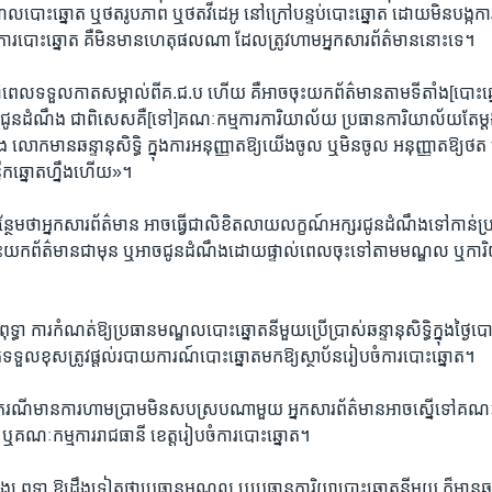
្ឌល​បោះ​ឆ្នោត​ ឬថត​រូប​ភាព​ ឬថតវីដេអូ​ នៅក្រៅ​បន្ទប់​បោះ​ឆ្នោត ​ដោយ​មិន​បង្ក​ការ
ារ​បោះ​ឆ្នោត គឺ​មិន​មាន​ហេតុ​ផល​ណា ​ដែល​ត្រូវ​ហាម​អ្នក​សារ​ព័ត៌​មាន​នោះ​ទេ។
ៅ​ពេល​ទទួល​កាត​សម្គាល់ពី​គ.ជ.ប ​ហើយ ​គឺអាច​ចុះ​យក​ព័ត៌​មាន​តាម​ទីតាំង​[បោះ​ឆ្ន
ទៅ​ជូន​ដំណឹង ​ជា​ពិសេសគឺ​[​ទៅ​]​គណៈ​កម្មការ​ការិយា​ល័យ ប្រធាន​ការិយា​ល័យ​តែ​ម្
ង លោក​មាន​ឆន្ទានុ​សិទ្ធិ ក្នុង​ការ​អនុញ្ញាត​ឱ្យ​យើង​ចូល​ ឬ​មិន​ចូល អនុញ្ញាត​ឱ្យ​ថត 
លឹក​ឆ្នោត​ហ្នឹង​ហើយ»។
្ថែមថាអ្នក​សារ​ព័ត៌​មាន ​អាច​ធ្វើជា​លិខិត​លាយ​លក្ខណ៍​អក្សរ​ជូន​ដំណឹង​ទៅ​កាន់​
់​ចុះ​យក​ព័ត៌​មាន​ជា​មុន ឬ​អាចជូន​ដំណឹង​ដោយ​ផ្ទាល់​ពេល​ចុះទៅ​តាម​មណ្ឌល ឬ​កា
ធា ​ការ​កំណត់ឱ្យ​ប្រធាន​មណ្ឌល​បោះឆ្នោត​នីមួយ​ប្រើ​ប្រាស់​ឆន្ទានុ​សិទ្ធិ​ក្នុង​ថ្ងៃ
នក​ទទួល​ខុស​ត្រូវ​ផ្តល់​របាយ​ការណ៍​បោះ​ឆ្នោត​មក​ឱ្យ​ស្ថាប័ន​រៀប​ចំ​ការ​បោះ​ឆ្នោត។
ង​ករណី​មាន​ការ​ហាម​ប្រាម​មិន​សប​ស្រប​ណា​មួយ​ អ្នក​សារ​ព័ត៌​មាន​អាចស្នើ​ទៅ​គណៈ​កម្ម
 ឬ​
គណៈ​កម្មការ​រាជ​ធានី ​ខេត្ត​រៀប​ចំការ​បោះ​ឆ្នោត។
 ពុទ្ធា ឱ្យ​ដឹង​ទៀត​ថាប្រធាន​មណ្ឌល ​ឬ​ប្រធាន​ការិយា​បោះ​ឆ្នោត​នីមួយ​ ក៏មាន​ឆន្ទ