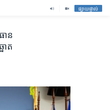
ផ្សាយផ្ទាល់
រធាន​
្នោត