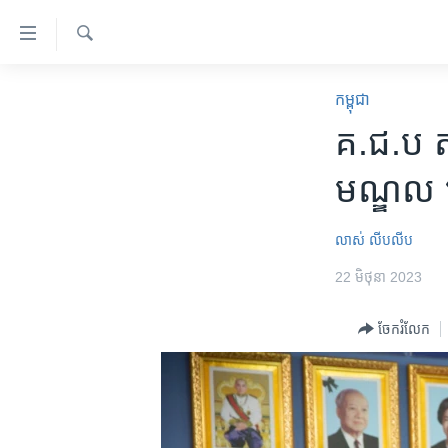
ភ្ជាប់​
ទៅ​
គេហទំព័រ​
ស្វែង​
កម្ពុជា
រក
កម្ពុជា
ទាក់ទង
អន្តរជាតិ
គ.ជ.ប តម្
រំលង​
និង​
អាមេរិក
មណ្ឌល ពេ
ចូល​
ចិន
ទៅ​​
ទំព័រ​
ហេឡូវីអូអេ
លាស់ លីបលីប
ព័ត៌មាន​​
កម្ពុជាច្នៃប្រតិដ្ឋ
22 មិថុនា 2023
តែ​
ម្តង
ព្រឹត្តិការណ៍ព័ត៌មាន
ចែករំលែក
រំលង​
ទូរទស្សន៍ / វីដេអូ​
និង​
ចូល​
វិទ្យុ / ផតខាសថ៍
ទៅ​
កម្មវិធីទាំងអស់
ទំព័រ​