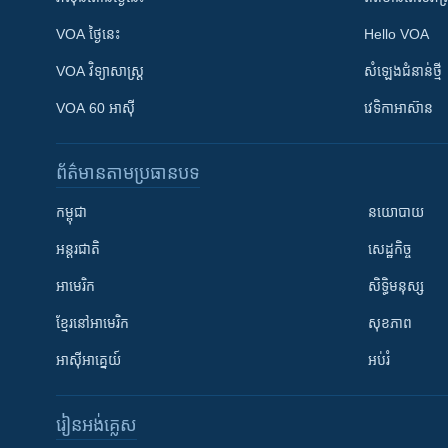
VOA ថ្ងៃនេះ
Hello VOA
VOA ​វិទ្យាសាស្ត្រ
សំឡេង​ជំនាន់​ថ្មី
VOA 60 អាស៊ី
វេទិកា​អាស៊ាន
ព័ត៌មាន​តាមប្រធានបទ​
កម្ពុជា
នយោបាយ
អន្តរជាតិ
សេដ្ឋកិច្ច
អាមេរិក
សិទ្ធិមនុស្ស
ខ្មែរ​នៅអាមេរិក
សុខភាព
អាស៊ីអាគ្នេយ៍
អប់រំ
រៀន​​អង់គ្លេស