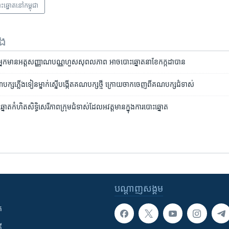
ះឆ្នោត​​នៅ​កម្ពុជា
ទង
ឱ្យ​អ្នក​មាន​អត្ត​សញ្ញាណ​បណ្ណ​ហួស​សុពលភាព អាច​បោះ​ឆ្នោត​នា​ខែកក្កដា​បាន
​គណបក្ស​ភ្លើង​ទៀន​ម្នាក់​ស្នើ​បង្កើត​គណបក្ស​ថ្មី ក្រោយ​ចាក​ចេញ​ពី​គណបក្ស​ជំទាស់
នោត​កំហិតសិទ្ធិ​​សេរីភាព​ក្រុម​ជំទាស់​ដែល​អវត្ត​មាន​ក្នុង​ការ​បោះ​ឆ្នោត​
បណ្តាញ​សង្គម
ក
ី