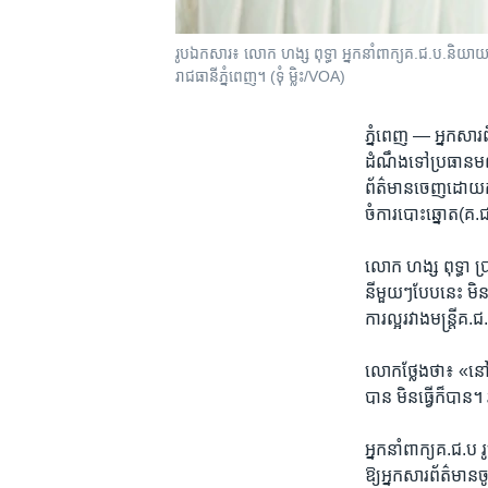
រូបឯកសារ៖ លោក ហង្ស ពុទ្ធា​ អ្នកនាំពាក្យ​គ.ជ.ប.​និយាយ​ទៅ
រាជធានីភ្នំពេញ។ (ទុំ ម្លិះ/VOA)
ភ្នំពេញ —
អ្នក​សារ​
ដំណឹង​ទៅ​ប្រធាន​មណ
ព័ត៌​មាន​ចេញ​ដោយ​គណៈ
ចំការ​បោះ​ឆ្នោត(គ.
លោក ហង្ស ពុទ្ធា ប្រាប
នីមួយ​ៗ​បែប​នេះ មិន​
ការល្អរវាង​មន្ត្រី​គ.
លោក​ថ្លែង​ថា​៖ ​«នៅ​ក្
បាន មិន​ធ្វើ​ក៏​បាន​។
អ្នកនាំ​ពាក្យ​គ.ជ.ប 
ឱ្យអ្នក​សារ​ព័ត៌​មាន​