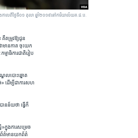
មេង​កាលពី​ថ្ងៃទី​០១ តុលា ឆ្នាំ​២០១៩​នៅ​ការិយាល័យ​គ.ជ.ប.
​តម្រូវ​ឱ្យ​ជូន​
ា​មាន​កាត​ ចុះ​យក​
កម្មាធិការ​ជាតិ​រៀប​
​មណ្ឌល​បោះ​ឆ្នោត​
ធម៌» ដើម្បីជា​ការ​សហ​
ាន​ន័យ​ថា ​ធ្វើ​ក៏​
ិ»​ក្នុង​ការសម្រេច​
​ព័ត៌​មាន​យក​ព័ត៌​