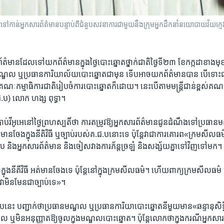
កាន់​អ្នក​សារព័ត៌មាន​បន្ទាប់ពី​ជំនួប​សវនាការ​ជាមួយ​នឹង​ក្រុម​អ្នក​ដឹកនាំ​នយោបាយ​វ័យ​ក្
ព័ត៌​មានដែល​ទៅយក​ព័ត៌​មានក្នុង​ថ្ងៃបោះ​ឆ្នោតថ្នាក់​ជាតិ​ថ្ងៃទី​២៣​ ខែ​កក្កដា​ខាង​មុខ គឺ
្ឌល ​ឬ​ប្រធាន​ការិយា​ល័យ​បោះ​ឆ្នោត​ជា​មុន ទើប​អាច​យក​ព័ត៌​មាន​បាន បើ​ទោះជ
​កម្មាធិការ​ជាតិ​រៀប​ចំការ​បោះ​ឆ្នោត​ក៏​ដោយ​។ នេះ​បើ​តាម​មន្ត្រី​ជាន់​ខ្ពស់​គណៈ​
ជ.ប) លោក ហង្ស ពុទ្ធា​។
់​វីអូអេ​នៅ​ថ្ងៃ​ព្រហ​ស្បតិ៍​ថា​ ការ​តម្រូវឱ្យ​អ្នក​សារ​ព័ត៌​មាន​ជូន​ដំណឹងទៅ​ប្រធា​ន
មាន​ចែង​ក្នុង​នីតិ​វិធី ​ឬ​ច្បាប់​របស់​គ.ជ.បនោះ​ទេ ប៉ុន្តែ​វា​ជា​ការ​គោរព«​ក្រម​សីល​
ជ.ប និង​អ្នក​សារ​ព័ត៌​មាន ​និង​ចៀស​វាង​ការ​ភ័ន្ត​ច្រឡំ ​និង​សង្ស័យ​គ្នា​ទៅ​វិញ​ទៅ​មក។
នុង​នីតី​វិធី ​អត់​មាន​ចែង​ទេ ប៉ុន្តែ​នៅ​ក្នុង​ក្រម​សីល​ធម៌​។ ​ហើយ​ពាក្យ​ក្រមសីល​ធម៌​ ប
 វា​មិន​មែន​ជា​ច្បាប់​ទេ»។
រូប​នេះ បញ្ជាក់​ថា​ប្រធាន​មណ្ឌល ​ឬ​ប្រធាន​ការិយា​បោះ​ឆ្នោត​នីមួយមាន​«ឆន្ទានុ​សិទ្ធ
ចូល ​ឬ​មិន​អនុញ្ញាត​ឱ្យ​ចូលក្នុង​មណ្ឌល​បោះ​ឆ្នោត​។ ប៉ុន្តែ​លោក​ថា​ក្នុង​ករណី​អ្នក​សារ