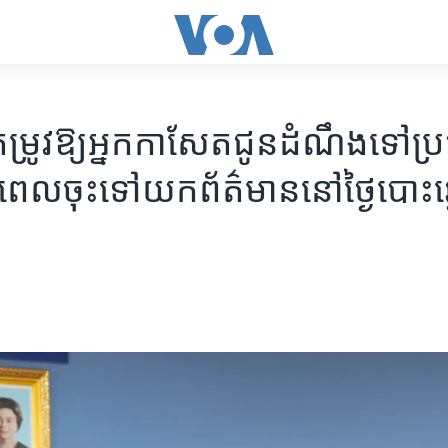
រូវ​ឱ្យ​​អ្នក​កាសែត​​ជូន​ដំណឹង​​ទៅ​ប្
ល​ចុះ​ទៅ​យក​ព័ត៌មាន​នៅ​ថ្ងៃ​បោះ​ឆ