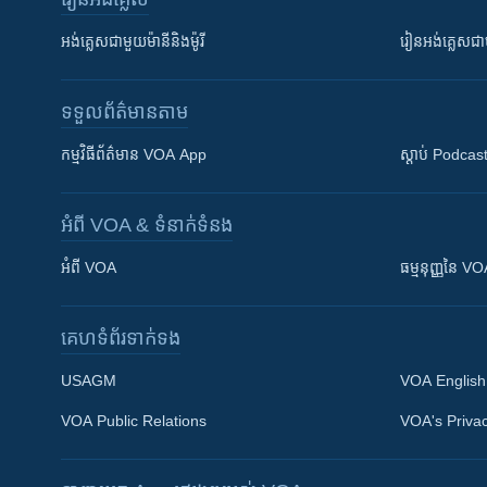
អង់គ្លេស​ជាមួយ​ម៉ានី​និង​ម៉ូរី
រៀន​​​​​​អង់គ្លេ
ទទួល​ព័ត៌មាន​តាម
កម្មវិធី​ព័ត៌មាន VOA App
ស្តាប់ Podcas
អំពី​ VOA & ទំនាក់ទំនង
អំពី​ VOA
ធម្មនុញ្ញ​នៃ V
គេហទំព័រ​​ទាក់ទង
USAGM
VOA English
VOA Public Relations
VOA's Privac