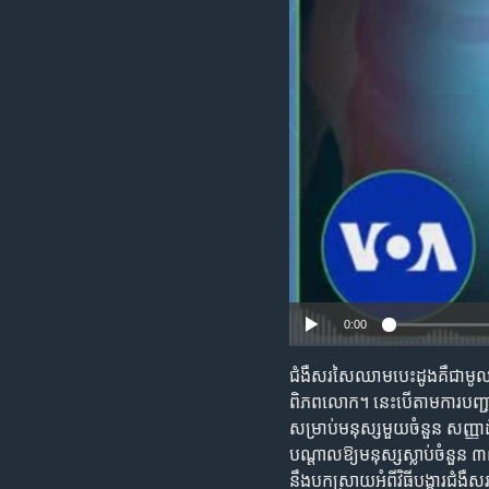
រចនា
សម្ព័ន្ធ​
រំលង​
និង​
ចូល​
ទៅ​
កាន់​
ទំព័រ​
ស្វែង​
រក
0:00
ជំងឺ​សរសៃឈាម​បេះដូង​គឺ​ជា​មូលហេត
ពិភពលោក។​ នេះ​បើ​តាម​ការ​បញ្ជាក
សម្រាប់​មនុស្ស​មួយ​ចំនួន សញ្ញា​
បណ្តាល​ឱ្យ​មនុស្ស​ស្លាប់​ចំនួន 
នឹង​បកស្រាយ​អំពី​វិធី​​បង្ការ​ជំង