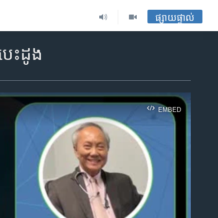
ផ្សាយផ្ទាល់
​បេះដូង
EMBED