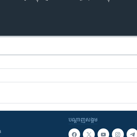
Auto
240p
360p
720p
1080p
បណ្តាញ​សង្គម
ក