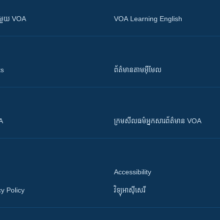
ស​​ជាមួយ VOA
VOA Learning English
ts
ព័ត៌មាន​តាម​អ៊ីមែល
OA
ក្រម​​​សីលធម៌​​​អ្នក​​​សារព័ត៌មាន VOA
Accessibility
y Policy
វិទ្យុ​អាស៊ី​សេរី