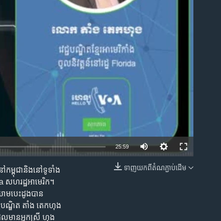
ble
Auto
25:59
240p
ទាញ​យក​ពី​តំណភ្ជាប់​ដើម
កម្ពុជា​និងនៅ​​ទូទាំង​
EMBED
360p
rida សហរដ្ឋ​អាមេរិក។
ៃឈាម​បេះដូង​បាន​
480p
េជ្ជបណ្ឌិត តាំង តេកហុង
720p
 ដែល​មាន​អ្នកស្រី ហុង