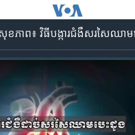
ខភាព៖ ​វិធី​បង្ការ​ជំងឺ​សរសៃ​ឈាម