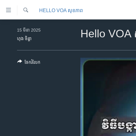
ភ្ជាប់​
HELLO VOA សុខភាព‍
ទៅ​
គេហទំព័រ​
ស្វែង​
កម្ពុជា
រក
15 មីនា 2025
Hello VOA សុ
ទាក់ទង
អន្តរជាតិ
ហុង ចិន្តា
រំលង​
និង​
អាមេរិក
ចូល​
ចិន
ចែករំលែក
ទៅ​​
ទំព័រ​
ហេឡូវីអូអេ
ព័ត៌មាន​​
កម្ពុជាច្នៃប្រតិដ្ឋ
តែ​
ម្តង
ព្រឹត្តិការណ៍ព័ត៌មាន
រំលង​
ទូរទស្សន៍ / វីដេអូ​
និង​
ចូល​
វិទ្យុ / ផតខាសថ៍
ទៅ​
កម្មវិធីទាំងអស់
ទំព័រ​