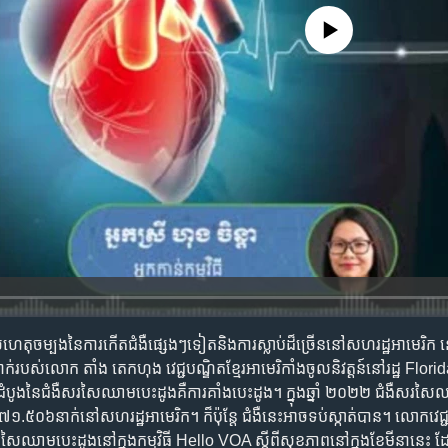
No media source currently availa
ុ​ចម្បង​នៃ​ការ​កើតជំងឺ​ផ្សេងៗ​ទៀត​និង​ការ​ស្លាប់​ដ៏​ច្រើន​នៅ​សហរដ្ឋអាមេរិក នៅ​
់​របស់​លោក តាំង តេកហុង ​វេជ្ជបណ្ឌិត​ខ្មែរ​អាមេរិកាំង​ចូល​និវត្តន៍​នៅ​រដ្ឋ Flo
ដំបូង​នៃ​​ជំងឺ​សរសៃ​ឈាម​បេះដូង​គឺ​ការ​គាំង​បេះដូង។ ក្នុង​ឆ្នាំ ២០២២ ជំងឺ​សរស
៣៧១.៥០៦​នាក់​នៅ​សហរដ្ឋអាមេរិក។ ក៏​ប៉ុន្តែ ជំងឺ​នេះ​អាច​ទប់ស្កាត់​បាន។ ​លោក​វ
ឺ​សរសៃ​ឈាម​បេះដូង​នៅ​ក្នុង​កម្មវិធី​ Hello VOA ស្ដី​ពី​សុខភាព​នៅ​ក្នុង​ខែ​មីនា​នេះ