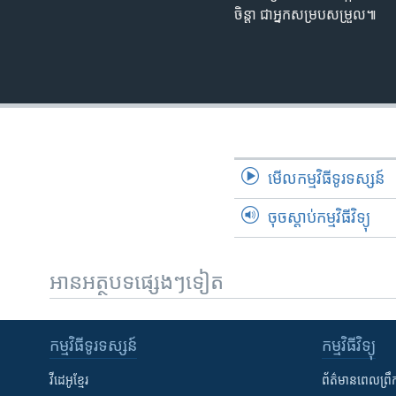
ចិន្ដា ជា​អ្នក​សម្របសម្រួល៕
មើល​កម្មវិធី​ទូរទស្សន៍
ចុចស្តាប់កម្មវិធីវិទ្យុ
អានអត្ថបទផ្សេងៗទៀត
កម្មវិធី​ទូរទស្សន៍
កម្មវិធី​វិទ្យុ
វីដេអូ​ខ្មែរ
ព័ត៌មាន​ពេល​ព្រឹ