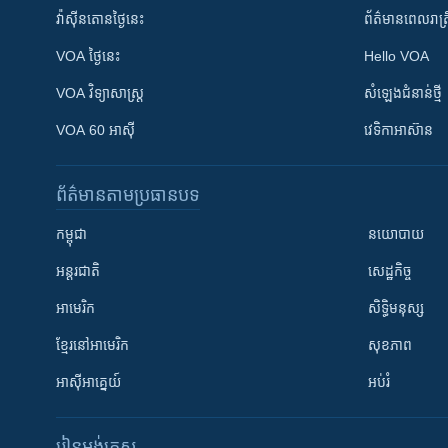
វ៉ាស៊ីនតោន​ថ្ងៃ​នេះ
ព័ត៌មាន​​ពេល​រាត្រ
VOA ថ្ងៃនេះ
Hello VOA
VOA ​វិទ្យាសាស្ត្រ
សំឡេង​ជំនាន់​ថ្មី
VOA 60 អាស៊ី
វេទិកា​អាស៊ាន
ព័ត៌មាន​តាមប្រធានបទ​
កម្ពុជា
នយោបាយ
អន្តរជាតិ
សេដ្ឋកិច្ច
អាមេរិក
សិទ្ធិមនុស្ស
ខ្មែរ​នៅអាមេរិក
សុខភាព
អាស៊ីអាគ្នេយ៍
អប់រំ
រៀន​​អង់គ្លេស