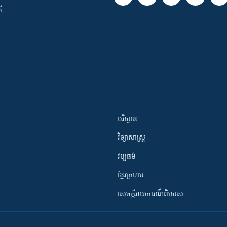
ី
បរិស្ថាន
វិទ្យាសាស្រ្ត
វប្បធម៌
ខ្មែរក្រហម
សេចក្តីរាយការណ៍ពិសេស