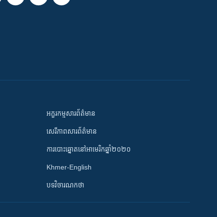
អក្ខរកម្មសារព័ត៌មាន
សេរីភាពសារព័ត៌មាន
ការបោះឆ្នោតនៅអាមេរិកឆ្នាំ២០២០
Khmer-English
បទវិចារណកថា