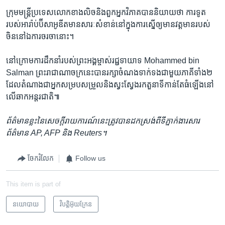
ក្រុម​មន្ត្រី​ប្រទេស​លោក​ខាង​លិច​និង​ពួក​អ្នក​វិភាគ​បាន​និយាយ​ថា ​ការទូត​
របស់​អារ៉ាប់ប៊ី​សាអូឌីត​មាន​សារៈសំខាន់​នៅ​ក្នុង​ការ​ស្នើ​ឲ្យ​មាន​វត្តមាន​របស់​
ចិន​នៅឯ​ការចរចា​នោះ។
នៅ​ក្រោម​ការដឹកនាំ​របស់​ព្រះអង្គម្ចាស់​រជ្ជ​ទាយាទ Mohammed bin
Salman ​ព្រះរាជា​ណា​ចក្រ​នេះ​បាន​រក្សា​ចំណង​ទាក់ទង​ជាមួយ​ភាគី​ទាំង២​
ដែល​តំណាង​ជា​អ្នក​សម្រប​សម្រួល​និង​ស្វះស្វែង​រក​តួនាទី​កាន់តែ​ធំឡើង​នៅ​
លើ​ឆាក​អន្តរជាតិ៕
ព័ត៌មាន​ខ្លះ​នៃ​សេចក្តីរាយការណ៍​នេះ​ត្រូវបាន​ដកស្រង់ពី​ទីភ្នាក់ងារ​សារ
ព័ត៌មាន AP, AFP និង Reuters។
ចែករំលែក
Follow us
This item is part of
នយោបាយ
វិបត្តិអ៊ុយក្រែន