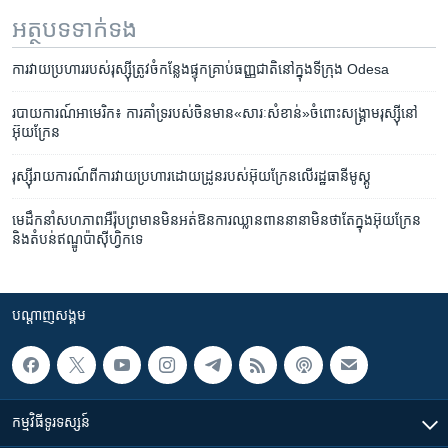
អត្ថបទ​ទាក់ទង
ការ​វាយ​ប្រហារ​របស់​រុស្ស៊ី​ត្រូវ​ចំ​កន្លែង​ផ្ទុក​គ្រាប់​ធញ្ញជាតិ​នៅ​ក្នុង​ទីក្រុង Odesa
របាយការណ៍​អាមេរិក៖ ការគាំទ្រ​របស់​ចិន​មាន​«សារៈសំខាន់»​ចំពោះ​សង្រ្គាម​រុស្ស៊ី​នៅ​
អ៊ុយក្រែន
រុស្ស៊ី​រាយការណ៍​ពី​ការ​វាយប្រហារ​​​ដោយ​ដ្រូន​​របស់​អ៊ុយក្រែន​លើ​រដ្ឋធានី​មូស្គូ​​
មេដឹកនាំ​សហភាព​អឺរ៉ុប​ព្រមាន​មិន​អត់​ឱន​ការ​ឈ្លានពាន​​នានា​មិន​ថា​​តែ​ក្នុង​អ៊ុយក្រែន​
និង​តំបន់​ឥណ្ឌូប៉ាស៊ីហ្វិក​ទេ
បណ្តាញ​សង្គម
កម្មវិធី​ទូរទស្សន៍