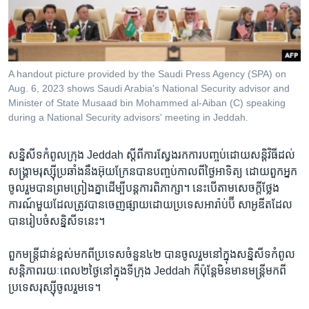
រចនា
សម្ព័ន្ធ​
Khmer English
រំលង​
និង​
បណ្តាញ​សង្គម
ចូល​
A handout picture provided by the Saudi Press Agency (SPA) on
ទៅ​
Aug. 6, 2023 shows Saudi Arabia's National Security advisor and
កាន់​
Minister of State Musaad bin Mohammed al-Aiban (C) speaking
during a National Security advisors' meeting in Jeddah.
ទំព័រ​
ភាសា
ស្វែង​
រក
សន្និសីទ​កំពូល​ក្រុង ​Jeddah ​ស្តីពី​ការស្វែងរក​ការបញ្ចប់​ដោយ​សន្តិវិធី​ដល់​
សង្គ្រាម​រុស្ស៊ី​ប្រឆាំង​នឹង​អ៊ុយក្រែន​បាន​បញ្ចប់​កាលពី​ថ្ងៃ​អាទិត្យ ​ដោយ​ពួក​អ្នក​
ចូលរួម​បាន​ព្រមព្រៀង​គ្នា​ដើម្បី​បន្ត​ការពិភាក្សា។ នេះ​បើតាម​សេចក្តី​ថ្លែង
ការណ៍​មួយ​ដែល​ត្រូវ​បាន​ចេញផ្សាយ​ដោយ​ប្រទេស​អារ៉ាប់ប៊ី សាអូឌីត​ដែល​
បាន​រៀបចំ​សន្និសីទ​នេះ។
ពួក​មន្ត្រី​ជាន់​ខ្ពស់​មកពី​ប្រទេស​ចំនួន៤២ ​បាន​ចូលរួម​នៅ​ក្នុង​សន្និសីទ​កំពូល​
សន្តិភាព​រយៈពេល​២ថ្ងៃ​នៅ​ក្នុង​ទីក្រុង Jeddah ​ក៏​ប៉ុន្តែ​មិន​មាន​មន្ត្រី​មកពី​
ប្រទេស​រុស្ស៊ី​ចូលរួម​ទេ។