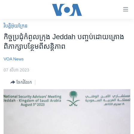
ភ្ជាប់​
ទៅ​
គេហទំព័រ​
វិបត្តិអ៊ុយក្រែន
កម្ពុជា
ទាក់ទង
កិច្ចប្រជុំ​កំពូល​ក្រុង Jeddah បញ្ចប់​ដោយ​គ្រោង​
រំលង​
អន្តរជាតិ
ពិភាក្សា​បន្ថែម​ពី​សន្តិភាព
និង​
អាមេរិក
ចូល​
VOA News
ទៅ​​
ចិន
ទំព័រ​
07 សីហា 2023
ហេឡូវីអូអេ
ព័ត៌មាន​​
ចែករំលែក
តែ​
កម្ពុជាច្នៃប្រតិដ្ឋ
ម្តង
ព្រឹត្តិការណ៍ព័ត៌មាន
រំលង​
និង​
ទូរទស្សន៍ / វីដេអូ​
ចូល​
វិទ្យុ / ផតខាសថ៍
ទៅ​
ទំព័រ​
កម្មវិធីទាំងអស់