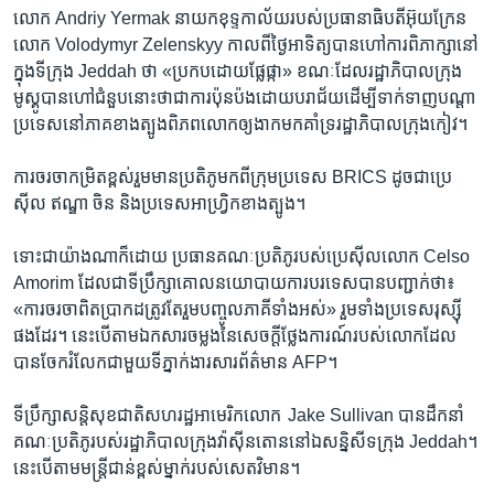
លោក Andriy Yermak នាយក​ខុទ្ទកាល័យ​របស់​ប្រធានាធិបតី​អ៊ុយក្រែន​
លោក Volodymyr Zelenskyy កាលពី​ថ្ងៃ​អាទិត្យ​បាន​ហៅ​ការពិភាក្សា​នៅ​
ក្នុង​ទីក្រុង Jeddah ថា «ប្រកប​ដោយ​ផ្លែផ្កា»​ ខណៈដែល​រដ្ឋាភិបាល​ក្រុង​
មូស្គូបាន​ហៅ​ជំនួប​នោះ​ថា​ជា​ការប៉ុនប៉ង​ដោយ​បរាជ័យ​ដើម្បី​ទាក់ទាញ​បណ្តា​
ប្រទេស​នៅ​ភាគ​ខាងត្បូង​ពិភពលោក​ឲ្យ​ងាក​មក​គាំទ្រ​រដ្ឋាភិបាល​ក្រុង​កៀវ។
ការចរចា​កម្រិត​ខ្ពស់​រួមមាន​ប្រតិភូ​មកពី​ក្រុម​ប្រទេស BRICS ដូចជា​ប្រេ
ស៊ីល ឥណ្ឌា ចិន​ និង​ប្រទេស​អាហ្វ្រិក​ខាង​ត្បូង។
ទោះ​ជា​យ៉ាង​ណា​ក៏ដោយ ប្រធាន​គណៈប្រតិភូ​របស់​ប្រេស៊ីល​លោក Celso
Amorim ដែល​ជា​ទីប្រឹក្សា​គោលនយោបាយ​ការបរទេស​បាន​បញ្ជាក់​ថា៖​
«ការចរចា​ពិត​ប្រាកដ​ត្រូវតែ​រួម​បញ្ចូល​ភាគី​ទាំង​អស់» ​រួម​ទាំង​ប្រទេស​រុស្ស៊ី​
ផងដែរ។ នេះ​បើ​តាម​ឯកសារ​ចម្លង​នៃសេចក្តី​ថ្លែងការណ៍​របស់​លោក​ដែល​
បាន​ចែករំលែក​ជាមួយ​ទីភ្នាក់ងារ​សារព័ត៌មាន​ AFP។
ទីប្រឹក្សា​សន្តិសុខ​ជាតិ​សហរដ្ឋ​អាមេរិក​លោក Jake Sullivan បាន​ដឹកនាំ​
គណៈប្រតិភូ​របស់​រដ្ឋាភិបាល​ក្រុង​វ៉ាស៊ីនតោន​នៅឯ​សន្និសីទ​ក្រុង Jeddah។
នេះ​បើ​តាម​មន្ត្រី​ជាន់​ខ្ពស់​ម្នាក់​របស់​សេតវិមាន។