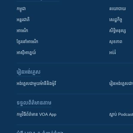
កម្ពុជា
នយោបាយ
អន្តរជាតិ
សេដ្ឋកិច្ច
អាមេរិក
សិទ្ធិមនុស្ស
ខ្មែរ​នៅអាមេរិក
សុខភាព
អាស៊ីអាគ្នេយ៍
អប់រំ
រៀន​​អង់គ្លេស
អង់គ្លេស​ជាមួយ​ម៉ានី​និង​ម៉ូរី
រៀន​​​​​​អង់គ្លេ
ទទួល​ព័ត៌មាន​តាម
កម្មវិធី​ព័ត៌មាន VOA App
ស្តាប់ Podcas