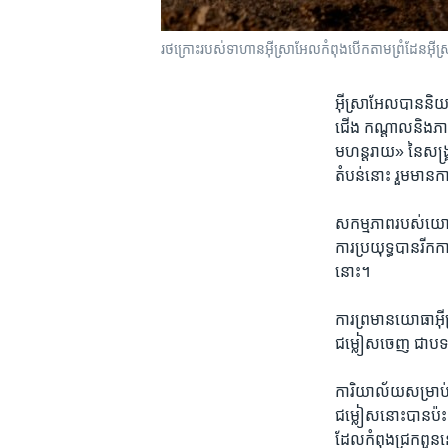
រថក្រោះ​របស់​ទាហាន​អ៊ីស្រាអែល​កំពុង​បើក​តាម​ព្រំដែន​អ៊ី
អ៊ីស្រាអែល​បាន​និយា
ជើង កណ្តាល​និង​ភាគ
មហន្តរាយ» នៃ​សង្គ្
តំបន់​នោះ រួមមាន​កា
សកម្មភាព​របស់​យោធា​
ការប្រយុទ្ធ​បាន​រីកកា
នោះ។
ការព្រមាន​យោធា​អ៊ីស
ជម្លៀស​ចេញ ជា​បទបញ្
ការិយាល័យ​សម្រាប់​
ជម្លៀស​នោះ​បាន​ប៉ះ
ដែល​កំពុង​ជ្រកពួន​ន