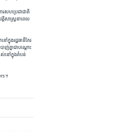
គការ​សហប្រជាជាតិ​
វត្តិសាស្ត្រ​នា​ពេល​
ក្នុង​រដ្ឋធានី​គែរ ​
ប់បាញ់​គ្នាជាបណ្តោះ​
់នៅ​ក្នុង​តំបន់​
ters។