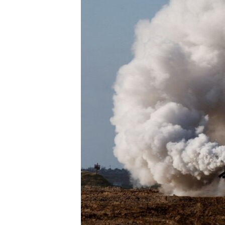
រចនា
សម្ព័ន្ធ​
រំលង​
និង​
ចូល​
ទៅ​
កាន់​
ទំព័រ​
ស្វែង​
រក