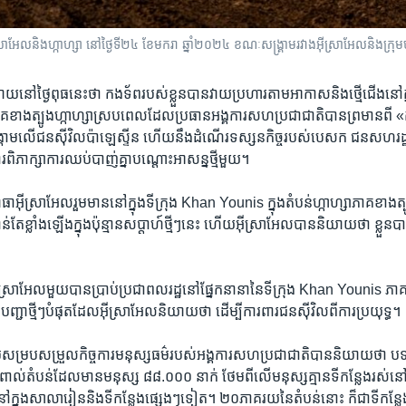
ស្រាអែល​និង​ហ្កាហ្សា នៅ​ថ្ងៃទី២៤ ខែមករា ឆ្នាំ២០២៤ ខណៈ​សង្គ្រាម​រវាង​អ៊ីស្រាអែល​និង​ក្រុ
យ​នៅ​ថ្ងៃ​ពុធ​នេះ​ថា ​កងទ័ព​របស់​ខ្លួន​បានវាយប្រហារ​តាម​អាកាស​និង​ថ្មើជើង​នៅ​ក្
​ខាង​ត្បូង​ហ្កាហ្សា​ស្របពេល​ដែល​ប្រធាន​អង្គការ​សហប្រជាជាតិ​បាន​ព្រមាន​ពី​ «
រាម​លើ​ជនស៊ីវិល​ប៉ាឡេស្ទីន ​ហើយ​នឹង​ដំណើរ​ទស្សនកិច្ច​របស់​បេសក ជន​សហរដ្ឋ
រពិភាក្សា​ការឈប់​បាញ់គ្នា​បណ្តោះ​អាសន្ន​ថ្មី​មួយ។
អ៊ីស្រាអែល​រួមមាន​នៅ​ក្នុង​ទីក្រុង Khan Younis ក្នុង​តំបន់​ហ្កាហ្សា​ភាគ​ខាង​ត្ប
ន់តែ​ខ្លាំង​ឡើង​ក្នុង​ប៉ុន្មាន​សប្តាហ៍​ថ្មីៗនេះ ​ហើយ​អ៊ីស្រាអែល​បាន​និយាយ​ថា ​ខ្លួន​ប
្រាអែល​មួយ​បាន​ប្រាប់​ប្រជាពលរដ្ឋ​នៅ​ផ្នែក​នានា​នៃ​ទីក្រុង Khan Younis ភាគ​
ជា​ថ្មីៗបំផុត​ដែល​អ៊ីស្រា​អែល​និយាយ​ថា​ ដើម្បី​ការពារ​ជនស៊ីវិល​ពីការប្រយុទ្ធ។
សម្រប​សម្រួល​កិច្ចការមនុស្សធម៌​របស់​អង្គការ​សហប្រជាជាតិ​បាន​និយាយ​ថា ​បទ
ពាល់​តំបន់​ដែល​មាន​មនុស្ស ៨៨.០០០ ​នាក់ ថែម​ពីលើ​មនុស្ស​គ្មាន​ទីកន្លែង​រស់
ៅ​ក្នុង​សាលារៀន​និង​ទីកន្លែង​ផ្សេងៗទៀត។ ២០ភាគរយ​នៃ​តំបន់​នោះ ក៏​ជា​ទីកន្លែង