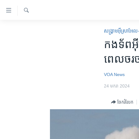
ភ្ជាប់​
ទៅ​
គេហទំព័រ​
ស្វែង​
កម្ពុជា
រក
សង្គ្រាម​អ៊ីស្រាអែ
ទាក់ទង
អន្តរជាតិ
កងទ័ពអ៊
រំលង​
និង​
អាមេរិក
ពេលចរចា
ចូល​
ចិន
ទៅ​​
ទំព័រ​
ហេឡូវីអូអេ
VOA News
ព័ត៌មាន​​
កម្ពុជាច្នៃប្រតិដ្ឋ
24 មករា 2024
តែ​
ម្តង
ព្រឹត្តិការណ៍ព័ត៌មាន
ចែករំលែក
រំលង​
ទូរទស្សន៍ / វីដេអូ​
និង​
ចូល​
វិទ្យុ / ផតខាសថ៍
ទៅ​
កម្មវិធីទាំងអស់
ទំព័រ​