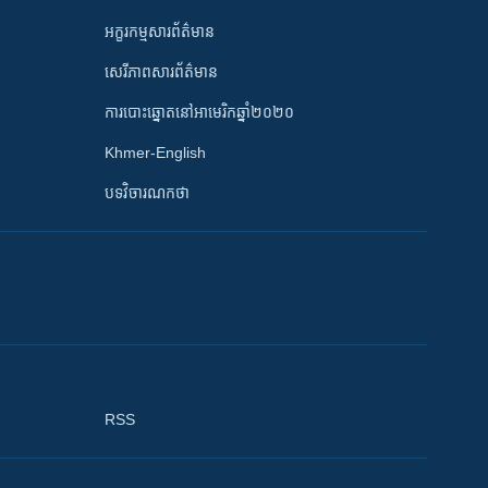
អក្ខរកម្មសារព័ត៌មាន
សេរីភាពសារព័ត៌មាន
ការបោះឆ្នោតនៅអាមេរិកឆ្នាំ២០២០
Khmer-English
បទវិចារណកថា
RSS