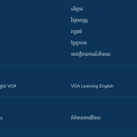
បរិស្ថាន
វិទ្យាសាស្រ្ត
វប្បធម៌
ខ្មែរក្រហម
សេចក្តីរាយការណ៍ពិសេស
ស​​ជាមួយ VOA
VOA Learning English
ts
ព័ត៌មាន​តាម​អ៊ីមែល