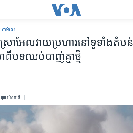
ល-ហាម៉ាស់
ីស្រាអែលវាយប្រហារនៅទូទាំងតំបន់ហ
ពីបទឈប់បាញ់គ្នាថ្មី
មើល​មតិ