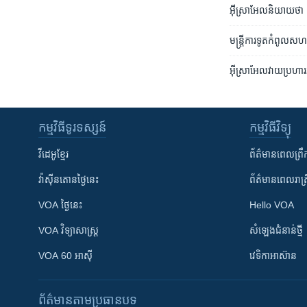
អ៊ីស្រាអែលនិយាយថា ទាហា
មន្ត្រីការទូតកំពូលស
អ៊ីស្រាអែលវាយប្រហារ
កម្មវិធី​ទូរទស្សន៍
កម្មវិធី​វិទ្យុ
វីដេអូ​ខ្មែរ
ព័ត៌មាន​ពេល​ព្រឹ
វ៉ាស៊ីនតោន​ថ្ងៃ​នេះ
ព័ត៌មាន​​ពេល​រាត្រ
VOA ថ្ងៃនេះ
Hello VOA
VOA ​វិទ្យាសាស្ត្រ
សំឡេង​ជំនាន់​ថ្មី
VOA 60 អាស៊ី
វេទិកា​អាស៊ាន
ព័ត៌មាន​តាមប្រធានបទ​