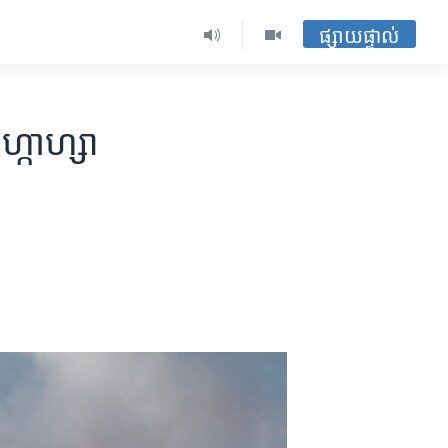
ផ្សាយផ្ទាល់
្កាហ្សា