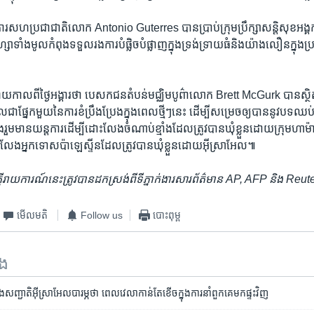
ការ​សហប្រជាជាតិ​លោក Antonio Guterres បាន​ប្រាប់​ក្រុមប្រឹក្សា​សន្តិសុខអង្
ហ្សា​ទាំង​មូល​កំពុង​ទទួល​រង​ការបំផ្លិច​បំផ្លាញ​ក្នុង​ទ្រង់ទ្រាយធំ​និង​យ៉ាង​លឿនក្នុងប្រ
កាលពី​ថ្ងៃ​អង្គារថា ​បេសកជន​តំបន់​មជ្ឈិម​បូព៌ា​លោក Brett McGurk បាន​ស្ថិត​នៅ​
​ជា​ផ្នែក​មួយ​នៃ​ការខំ​ប្រឹងប្រែងក្នុង​ពេល​ថ្មីៗ​នេះ ដើម្បី​សម្រេច​ឲ្យបាននូវ​បទ​ឈ
រួមមាន​យន្តការ​ដើម្បី​ដោះលែង​ចំណាប់ខ្មាំង​ដែល​ត្រូវ​បាន​ឃុំខ្លួន​ដោយ​ក្រុម​ហាម៉ាស
ះលែងអ្នក​ទោស​ប៉ាឡេស្ទីន​ដែល​ត្រូវ​បាន​ឃុំខ្លួន​ដោយ​អ៊ីស្រាអែល៕
ចក្តីរាយការណ៍​នេះត្រូវបាន​ដកស្រង់​ពីទីភ្នាក់ងារ​សារព័ត៌មាន AP, AFP និង Reu
មើល​មតិ
Follow us
បោះពុម្ព
ទង
ាំងសញ្ជាតិអ៊ីស្រាអែលបារម្ភថា ពេលវេលាកាន់តែខើចក្នុងការនាំពួកគេមកផ្ទះវិញ