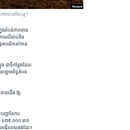
ម​ហាម៉ាស់នៅតែ​បន្ត។
នុង​តំបន់​ភាគ​ខាង​
ការឈឺចាប់​និង​
​អាមេរិក​ទៅកាន់​
ូង​ ជា​ទីកន្លែង​ដែល​
ាន​ឡោមព័ទ្ធ​តំបន់​
ខាង​ជើង ​ឱ្យ​
បញ្ជា​នៃ​ការ
នៅ ៤២៥.០០០ ​នាក់ ​
​មន្ទីរពេទ្យ​ផងដែរ។