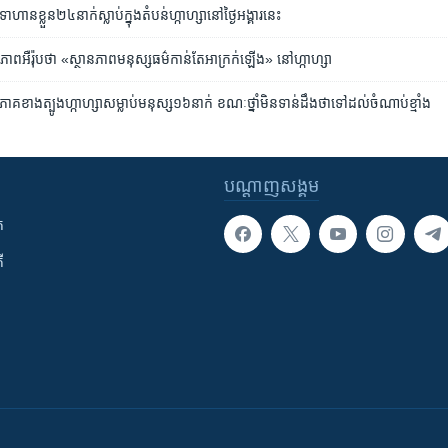
នខ្លួន​២៤​នាក់ស្លាប់​ក្នុង​តំបន់​ហ្កាហ្សានៅថ្ងៃអង្គារនេះ
ហភាពអឺរ៉ុបថា «ស្ថានភាពមនុស្សធម៌កាន់តែអាក្រក់ឡើង» នៅហ្កាហ្សា
ភាគខាងត្បូងហ្កាហ្សាសម្លាប់មនុស្ស១៦នាក់ ខណៈថ្នាំមិនទាន់ដឹងថាទៅដល់ចំណាប់ខ្មាំង
បណ្តាញ​សង្គម
ក
ី