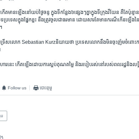
ត​មាន​ឡើងនៅយប់​ថ្ងៃ​ចន្ទ​ ក្នុង​ទី​ក​ន្លែង​៦​ផ្សេងៗ​គ្នា​ក្នុង​ទី​ក្រុង​វីយែន​ គឺតែ​ប៉ុ
ិទ​ប្រទេសក្នុង​ផ្នែក​ខ្លះ​ នឹង​ត្រូវ​ចូលជា​ធរមាន​ ដោយ​សារ​តែមាន​ករណី​កើន​ឡើងនៃ​ការ
។​
ូទ្រីស​លោក​ Sebastian Kurzនិយាយ​ថា​ ប្រទេស​លោកនឹង​មិន​ចុះ​ញ៉ម​ចំពោះ​ការ
។
ហារ​នេះ​ កើត​ឡើង​ដោយ​ការស្អប់គុណតម្លៃ​ និង​របៀប​រស់​នៅ​របស់​ពលរដ្ឋ​និង​លទ្ធិ
Follow us
បោះពុម្ព
គម
ទង