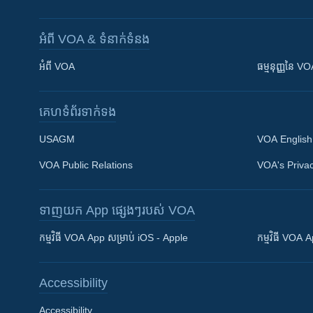
អំពី​ VOA & ទំនាក់ទំនង
អំពី​ VOA
ធម្មនុញ្ញ​នៃ V
គេហទំព័រ​​ទាក់ទង
USAGM
VOA English
VOA Public Relations
VOA's Privac
ទាញយក​ App ផ្សេងៗ​របស់​ VOA
Khmer English
កម្មវិធី​ VOA App សម្រាប់ iOS - Apple
កម្មវិធី​ VOA
បណ្តាញ​សង្គម
Accessibility
Accessibility