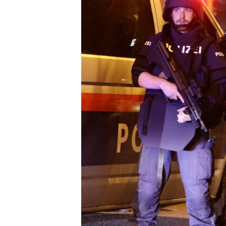
រចនា
សម្ព័ន្ធ​
រំលង​
និង​
ចូល​
ទៅ​
កាន់​
ទំព័រ​
ស្វែង​
រក