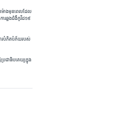
ន្មាន​ម៉ោង​មុន​ពេល​ដែល
​ឆ្លង​ជំងឺ​កូវីដ​១៩​
បំភិត​បំភ័យ​របស់​
ប្រជាធិបតេយ្យក្នុង​