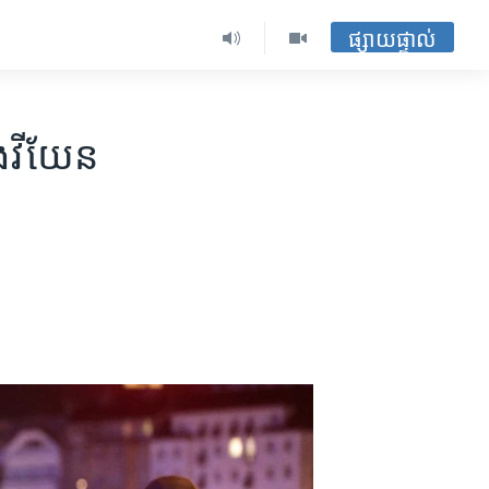
ផ្សាយផ្ទាល់
ង​វីយែន​​