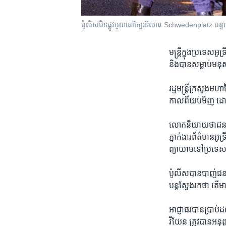
ប៉ូលិស​បិទ​ផ្លូវ​មួយ​នៅ​ក្បែរ​ទីលាន Schwedenplatz បន្ទាប់​ពី
មន្ត្រី​ក្នុង​ប្រទេស​
និងបាន​សម្លាប់​មនុស្
រដ្ឋមន្ត្រី​ក្រសួង
កាល​ពី​យប់​មិញ​ ដោយ
លោក​និយាយ​ថាជន​វាយ​
ភ្នាក់ងារ​ព័ត៌មាន​អូ
ព្យាយាម​ទៅ​ប្រទេស​ស៊
ប៉ូលីស​បាន​បាញ់​ជន​
បន្ត​ស្វែង​រក​ថា ​តើ
អាជ្ញាធរ​បានប្រាប់​ដ
វីយែន ​ត្រូវបាន​អនុញ