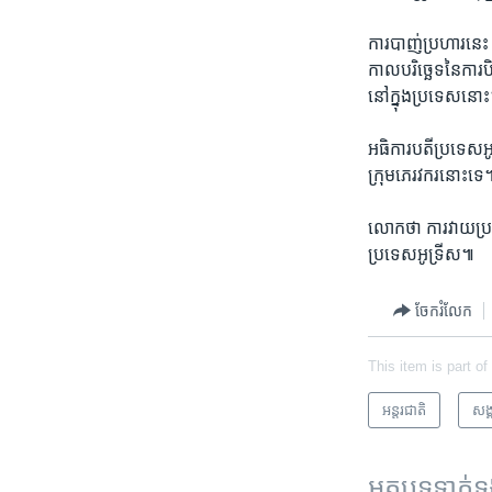
ការ​បាញ់​ប្រហារ​នេះ កើ
កាល​បរិច្ឆេទនៃ​ការ​ប
នៅ​ក្នុង​ប្រទេ​សនោះ
អធិការបតីប្រទេស​អ
ក្រុម​ភេរវករ​នោះ​ទេ
លោក​ថា ​ការ​វាយ​ប្រ
ប្រទេស​អូទ្រីស៕
ចែករំលែក
This item is part of
អន្តរជាតិ
សង្
អត្ថបទ​ទាក់