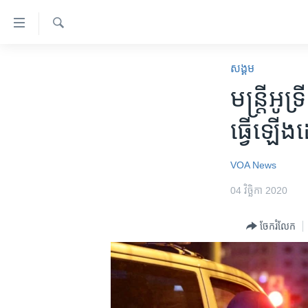
ភ្ជាប់​
ទៅ​
គេហទំព័រ​
ស្វែង​
កម្ពុជា
រក
សង្គម
ទាក់ទង
អន្តរជាតិ
មន្ត្រី​​អ
រំលង​
និង​
អាមេរិក
ធ្វើ​ឡើង​ដ
ចូល​
ចិន
ទៅ​​
ទំព័រ​
ហេឡូវីអូអេ
VOA News
ព័ត៌មាន​​
កម្ពុជាច្នៃប្រតិដ្ឋ
04 វិច្ឆិកា 2020
តែ​
ម្តង
ព្រឹត្តិការណ៍ព័ត៌មាន
ចែករំលែក
រំលង​
ទូរទស្សន៍ / វីដេអូ​
និង​
ចូល​
វិទ្យុ / ផតខាសថ៍
ទៅ​
កម្មវិធីទាំងអស់
ទំព័រ​