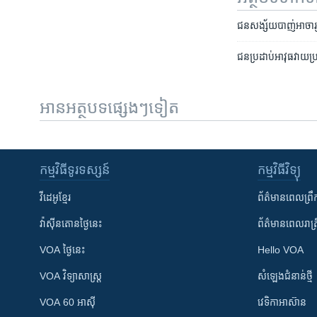
ជន​សង្ស័យ​បាញ់​អាចារ្យ
ជន​​ប្រដាប់​អាវុធ​វាយ​
អានអត្ថបទផ្សេងៗទៀត
កម្មវិធី​ទូរទស្សន៍
កម្មវិធី​វិទ្យុ
វីដេអូ​ខ្មែរ
ព័ត៌មាន​ពេល​ព្រឹ
វ៉ាស៊ីនតោន​ថ្ងៃ​នេះ
ព័ត៌មាន​​ពេល​រាត្រ
VOA ថ្ងៃនេះ
Hello VOA
VOA ​វិទ្យាសាស្ត្រ
សំឡេង​ជំនាន់​ថ្មី
VOA 60 អាស៊ី
វេទិកា​អាស៊ាន