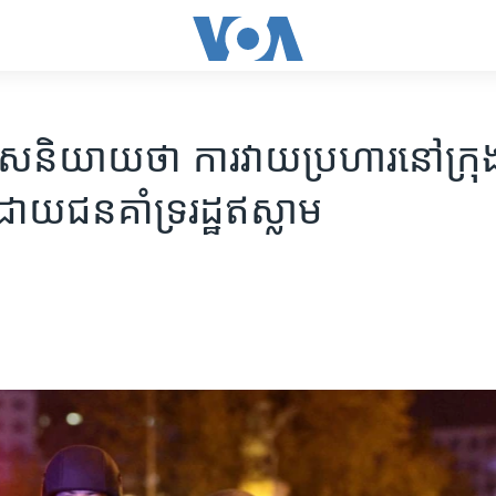
ូទ្រីស​និយាយ​ថា ​ការ​វាយ​ប្រហារ​​នៅ​​ក្រុ
ោយ​ជន​​គាំទ្រ​រដ្ឋ​ឥស្លាម​