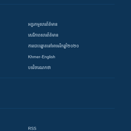
អក្ខរកម្មសារព័ត៌មាន
សេរីភាពសារព័ត៌មាន
ការបោះឆ្នោតនៅអាមេរិកឆ្នាំ២០២០
Khmer-English
បទវិចារណកថា
RSS