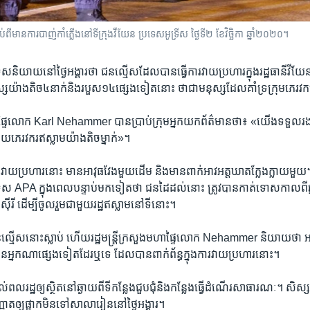
​​មាន​ការ​បាញ់​កាំភ្លើង​នៅ​ទីក្រុង​វីយែន ប្រទេស​អូទ្រីស ​​ថ្ងៃ​ទី២ ខែវិច្ឆិកា ឆ្នាំ២០២០។
អូទ្រីសនិយាយ​នៅ​ថ្ងៃ​អង្គារ​ថា​ ជន​ល្មើសដែល​បាន​ធ្វើ​ការ​វាយ​ប្រហារ​ក្នុង​រដ្ឋធានីវីយែ
ស​យ៉ាង​តិច​៤​នាក់​និង​របួស​១៤​ផ្សេង​ទៀត​នោះ​ ថា​ជាមនុស្ស​ដែល​គាំទ្រ​ក្រុម​ភេរវកម្ម
​មហាផ្ទៃ​លោក Karl Nehammer បាន​ប្រាប់​ក្រុម​អ្នក​យក​ព័ត៌មាន​ថា៖ ​«យើងទទួល​រ
​ភេរវករ​ឥស្លាម​យ៉ាង​តិច​ម្នាក់»។ ​
ប្រហារ​នោះ​ មាន​អាវុធ​វែង​មួយ​ដើម​ និង​មាន​ពាក់​អាវ​អត្តឃាត​ក្លែងក្លាយ​មួយ។
ទ្រីស APA ​ក្នុង​ពេល​បន្ទាប់​មក​ទៀត​ថា​ ជន​ដៃ​ដល់​នោះ​ ត្រូវ​បានកាត់ទោស​កាល​ពី​ឆ្ន
ីរី​ ដើម្បី​ចូលរួម​ជាមួយ​រដ្ឋ​ឥស្លាម​នៅ​ទី​នោះ។​
ល្មើស​នោះស្លាប់​ ហើយ​រដ្ឋមន្ត្រី​ក្រសួង​មហាផ្ទៃ​លោក Nehammer និយាយ​ថា​ ​អាជ្ញ
​មាន​អ្នក​ណា​ផ្សេង​ទៀត​ដែរ​ឬទេ​ ដែលបាន​ពាក់​ព័ន្ធ​ក្នុង​ការ​វាយ​ប្រហារ​នោះ។​
ល់​ពលរដ្ឋឲ្យ​ស្ថិត​នៅ​ឆ្ងាយ​ពី​ទីកន្លែងជួបជុំ​និង​កន្លែង​ធ្វើ​ដំណើរ​សាធារណៈ។ សិស្សស
្ញាត​ឲ្យផ្អាក​មិន​ទៅ​សាលារៀននៅ​ថ្ងៃ​អង្គារ។