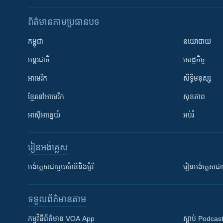
ព័ត៌មាន​តាមប្រធានបទ​
កម្ពុជា
នយោបាយ
អន្តរជាតិ
សេដ្ឋកិច្ច
អាមេរិក
សិទ្ធិមនុស្ស
ខ្មែរ​នៅអាមេរិក
សុខភាព
អាស៊ីអាគ្នេយ៍
អប់រំ
រៀន​​អង់គ្លេស
អង់គ្លេស​ជាមួយ​ម៉ានី​និង​ម៉ូរី
រៀន​​​​​​អង់គ្លេ
ទទួល​ព័ត៌មាន​តាម
កម្មវិធី​ព័ត៌មាន VOA App
ស្តាប់ Podcas