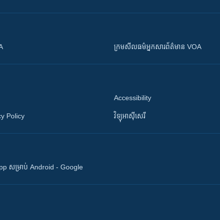
OA
ក្រម​​​សីលធម៌​​​អ្នក​​​សារព័ត៌មាន VOA
Accessibility
y Policy
វិទ្យុ​អាស៊ី​សេរី
 App សម្រាប់ Android - Google