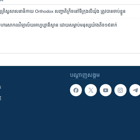
​គ្រិស្ត​សាសនា​និកាយ Orthodox សញ្ជាតិ​ក្រិច​នៅ​ទីក្រុង​លីយ៉ុង ត្រូវ​បាន​ចាប់​ខ្លួន
ប្រហារ​សាកលវិទ្យាល័យ​​​អាហ្វហ្គានីស្ថាន​ ដោយ​សម្លាប់​​មនុស្ស​យ៉ាង​តិច​១៩​នាក់
បណ្តាញ​សង្គម
ក
ី