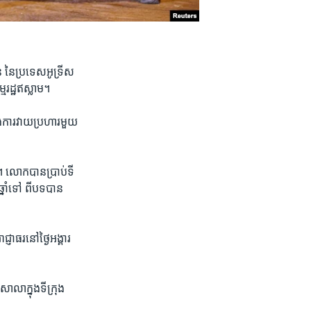
ន​ នៃ​ប្រទេស​អូទ្រីស​
​រដ្ឋ​ឥស្លាម។​
ង​ការវាយ​ប្រហារមួយ​
​ លោក​បាន​ប្រាប់​ទី
ាំ​ទៅ ​ពី​បទ​បាន​
ាធរ​នៅ​ថ្ងៃ​អង្គារ
ាលា​ក្នុង​ទីក្រុង​