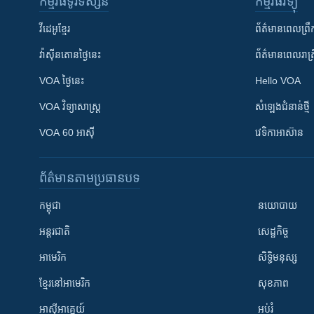
កម្មវិធី​ទូរទស្សន៍
កម្មវិធី​វិទ្យុ
វីដេអូ​ខ្មែរ
ព័ត៌មាន​ពេល​ព្រឹ
វ៉ាស៊ីនតោន​ថ្ងៃ​នេះ
ព័ត៌មាន​​ពេល​រាត្រ
VOA ថ្ងៃនេះ
Hello VOA
VOA ​វិទ្យាសាស្ត្រ
សំឡេង​ជំនាន់​ថ្មី
VOA 60 អាស៊ី
វេទិកា​អាស៊ាន
ព័ត៌មាន​តាមប្រធានបទ​
កម្ពុជា
នយោបាយ
អន្តរជាតិ
សេដ្ឋកិច្ច
អាមេរិក
សិទ្ធិមនុស្ស
ខ្មែរ​នៅអាមេរិក
សុខភាព
អាស៊ីអាគ្នេយ៍
អប់រំ