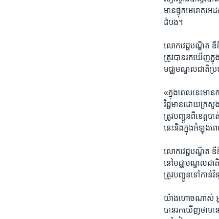
មាន​ផ្ទុក​មេរោគ​អេដ
ដំបង។
លោក​វេជ្ជបណ្ឌិត ​ឌី
ត្រូវ​បាន​រក​ឃើញ​ក្ន
មជ្ឈមណ្ឌល​ជាតិ​ប្រ
«ក្នុង​ពេល​នេះ​មាន​
វិជ្ជមាន​ដោយ​ក្រសួង​ស
ត្រូវ​បញ្ជូន​ពី​ខេត្ត​ប
នេះ​និង​ក្នុង​អំឡុង
លោក​វេជ្ជបណ្ឌិត ​ឌីឌ
នៅ​មជ្ឈមណ្ឌល​ជាតិ​ប
ត្រូវ​បញ្ជូន​ទៅ​កាន់​វ
​យ៉ាង​ហោច​ណាស់​ អ្នក​
បាន​រក​ឃើញ​ថា​មាន​ផ្