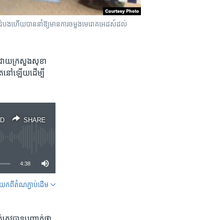
បាត់ដំបង​ហើយ​បាន​នាំឱ្យ​មាន​ការចម្លង​មេរោគ​អេដស៍​ដល់​
ិង​ដោយ​ក្រសួង​សុខា​
ៀត​នៅ​ឡើយ​ដើម្បី​
D
SHARE
4:38
ក​ពី​តំណភ្ជាប់​ដើម
SHARE
្រូវ​បាន​បញ្ជាក់​ថា​