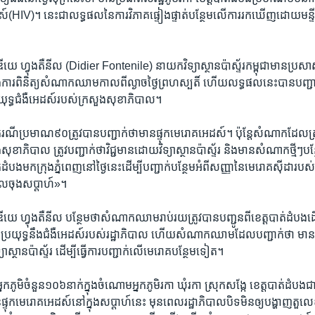
ស៍(HIV)។ នេះ​ជា​លទ្ធផល​នៃ​ការ​វិភាគ​ផ្ទៀងផ្ទាត់​បន្ថែម​លើ​ការ​រក​ឃើញ​ដោយ​មន្ទីរ
ឌីយេ ហ្វុងតឺនីល (Didier Fontenile) នាយក​វិទ្យាស្ថាន​ប៉ាស្ទ័រ​កម្ពុជាមាន​ប្រស
ុង​ការ​ពិនិត្យ​សំណាក​ឈាម​កាល​ពី​ល្ងាច​ថ្ងៃ​ព្រហស្បតិ៍ ​ហើយ​លទ្ធផល​នេះបាន​បញ្ជាក
យុទ្ធ​ជំងឺ​អេដស៍របស់​ក្រសួង​សុខា​ភិបាល។
ករណី​ប្រមាណ​៩០​ត្រូវ​បាន​បញ្ជាក់​ថា​មាន​ផ្ទុក​មេរោគ​អេដស៍។​ ប៉ុន្តែ​សំណាក​ដែល​ត្
ុខា​ភិបាល ​ត្រូវ​បញ្ជាក់​ថា​វិជ្ជមាន​ដោយ​វិទ្យាស្ថាន​ប៉ាស្ទ័រ​ និង​មាន​សំណាក​ថ្មីៗ​
ាត់ដំបង​មក​ក្រុង​ភ្នំពេញ​នៅ​ថ្ងៃ​នេះដើម្បី​បញ្ជាក់​បន្ថែម​អំពី​សញ្ញានៃ​មេរោគ​ស៊ីដា​របស់​ក្រុម​
​ពេល​ចុងសប្តាហ៍»។
ីយេ​ ហ្វុងតឺនីល​ បន្ថែម​ថា​សំណាក​ឈាម​រាប់​រយ​ត្រូវ​បាន​បញ្ជូន​ពី​ខេត្ត​បាត់ដំបង​ដើម
្រយុទ្ធ​នឹងជំងឺ​អេដស៍​របស់​រដ្ឋា​ភិបាល​ ​ហើយ​សំណាក​ឈាម​ដែល​បញ្ជាក់​ថា ​មាន​ផ
ិទ្យាស្ថាន​ប៉ាស្ទ័រ​ ដើម្បី​ធ្វើ​ការ​បញ្ជាក់​លើ​មេរោគ​បន្ថែម​ទៀត។
ភូមិ​ចំនួន​១០៦​នាក់​ក្នុ​ងចំណោម​អ្នកភូមិ​រកា ​ឃុំរកា ​ស្រុក​សង្កែ​ ខេត្ត​បាត់ដំបង​ជា
ទុក​មេរោគ​អេដស៍​នៅ​ក្នុង​សប្តាហ៍​នេះ​ មុន​ពេល​រដ្ឋា​ភិបាល​បិទមិន​ឲ្យ​បង្ហាញ​តួល