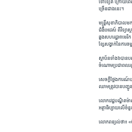
ទៅទៀត ​ក្រោយ​ពេល​ចំ
ច្រើន​ជាង​នេះ។
មន្ត្រី​សុខាភិបាល​ម
ជំងឺ​អេដស៍ ​ពី​វិទ្យាស
ឆ្លង​សហរដ្ឋ​អាមេរិក ​
ខ្សែ​សង្វាក់​នៃ​ការ​
ស្ថាប័ន​ទាំង​៦បាន​បញ្ជ
ចំណោម​ប្រជាពលរដ្ឋ» ​
​សេចក្តី​ថ្លែងការណ៍​បញ
ឈាម​ត្រូវ​បាន​បញ្ជូន​ទ
​លោក​វេជ្ជបណ្ឌិត​ម៉
អត្ថាធិប្បាយ​លើ​ចំនួ
លោក​ពន្យល់​ថា៖ «ចំន