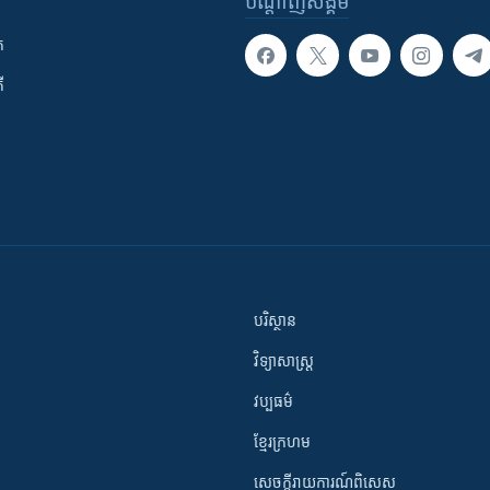
បណ្តាញ​សង្គម
ក
ី
បរិស្ថាន
វិទ្យាសាស្រ្ត
វប្បធម៌
ខ្មែរក្រហម
សេចក្តីរាយការណ៍ពិសេស