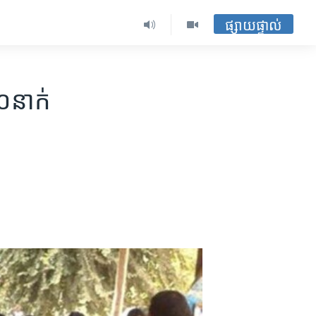
ផ្សាយផ្ទាល់
០​នាក់​