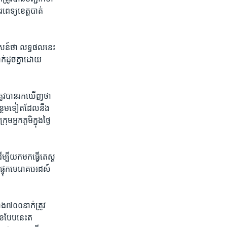
ពេទ្យ​ខេត្តបាត់
ាសន៍​ថា លទ្ធផល​នេះ​
់​ដូច​គ្នា​ដោយ​
រូវ​បាន​រក​ឃើញ​ថា​
បន្ថែម​ទៀត​ដែល​នឹង​
អ្នក​ភូមិ​ក្នុង​ថ្ងៃ​
្បី​យក​មក​ធ្វើ​តេស្ត​
្ទុក​មេរោគ​អេដស៍​
ង​៧០០​នាក់​ត្រូវ​
េខ​បែប​នេះ​ត