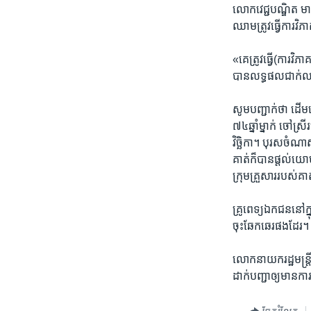
​លោក​វេជ្ជ​បណ្ឌិត​ 
ឈាម​ត្រូវ​ធ្វើ​ការ​វិ
«គេ​ត្រូវ​ធ្វើ​(ការ​វ
បាន​លទ្ធផល​ជាក់ល
សូម​បញ្ជាក់​ថា ​ដើម​ហ
៧៤​ឆ្នាំ​ម្នាក់​ ចៅ​ស
វិច្ឆិកា។​ ​បុរស​ចំណាស
គាត់​ក៏​បាន​ផ្តល់​យោ
ក្រុម​គ្រួសារ​របស់​គា
​គ្រូ​ពេទ្យ​ឯកជន​នៅ​
ចុះ​ឆែក​ឆេរ​ផង​ដែរ។ ​
លោក​នាយករដ្ឋមន្ត្រី
ដាក់​បញ្ជា​ឲ្យ​មាន​ក