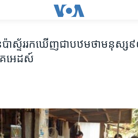
ាន​ប៉ាស្ទ័រ​រក​ឃើញ​ជា​បឋម​ថា​មនុស្ស​៩
រោគ​អេដស៍