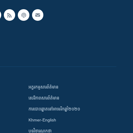
អក្ខរកម្មសារព័ត៌មាន
សេរីភាពសារព័ត៌មាន
ការបោះឆ្នោតនៅអាមេរិកឆ្នាំ២០២០
Khmer-English
បទវិចារណកថា