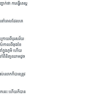
់​ថា ការ​ធ្វើ​តេស្ត​
រាប​នៅ​ពេល​ដែល​គេ​
​ក្រោយ​ពី​បុរស​វ័យ​
ស៍​កាល​ពី​ចុង​ខែ​
ៅ​ក្នុ​ងភូមិ​ ហើយ​
ទៅ​ពិនិត្យ​ឈាម​ដូច​
ស់​លោកក៏​បាន​ត្រូវ​
ែក​នេះ ហើយ​ក៏​បាន​