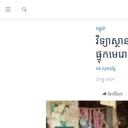
ភ្ជាប់​
ទៅ​
គេហទំព័រ​
ស្វែង​
កម្ពុជា
រក
កម្ពុជា
ទាក់ទង
អន្តរជាតិ
វិទ្យាស្ថ
រំលង​
និង​
អាមេរិក
ផ្ទុក​មេ
ចូល​
ចិន
ទៅ​​
ទំព័រ​
ហេឡូវីអូអេ
គង់ សុឋានរិទ្ធ
ព័ត៌មាន​​
កម្ពុជាច្នៃប្រតិដ្ឋ
19 ធ្នូ 2014
តែ​
ម្តង
ព្រឹត្តិការណ៍ព័ត៌មាន
ចែករំលែក
រំលង​
ទូរទស្សន៍ / វីដេអូ​
និង​
ចូល​
វិទ្យុ / ផតខាសថ៍
ទៅ​
កម្មវិធីទាំងអស់
ទំព័រ​