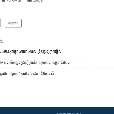
Follow us
បោះពុម្ព
សុខភាព
ទង
ង​មាន​​អ្នក​ផ្ទុក​មេរោគ​អេដស៍​ច្រើន​គួរ​ឲ្យ​ភ្ញាក់​ផ្អើល
IV បន្ត​កើន​ឡើង​ក្នុង​ឃុំ​មួយ​នៃ​ស្រុក​សង្កែ ខេត្តបាត់ដំបង
យ​ស៊ើប​បន្ថែម​លើ​ករណី​​រាលដាល​ជំងឺ​អេដស៍