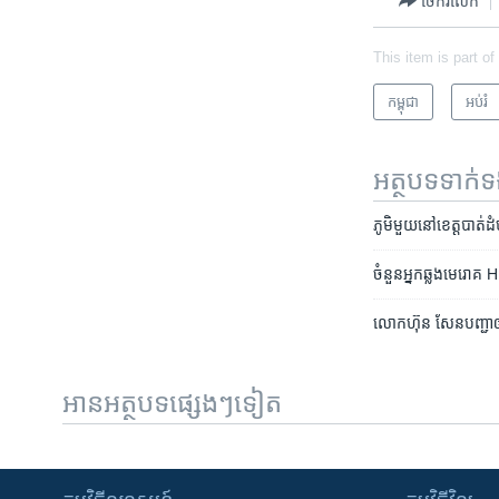
ចែករំលែក
This item is part of
កម្ពុជា
អប់រំ
អត្ថបទ​ទាក់
ភូមិមួយ​នៅ​ខេត្ត​បាត់​ដំប
ចំនួន​អ្នក​ឆ្លង​មេរោគ H
លោកហ៊ុន សែន​បញ្ជា​ឲ្
អានអត្ថបទផ្សេងៗទៀត