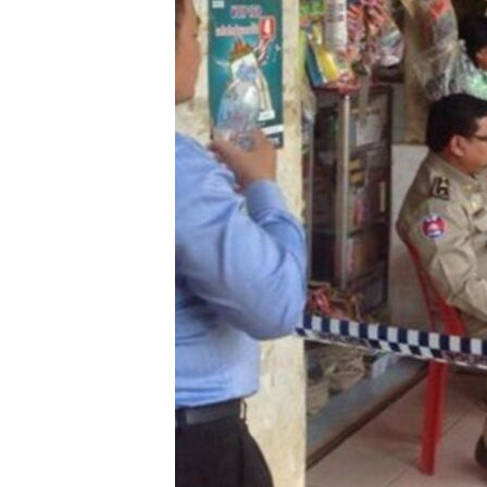
រចនា
សម្ព័ន្ធ​
រំលង​
និង​
ចូល​
ទៅ​
កាន់​
ទំព័រ​
ស្វែង​
រក