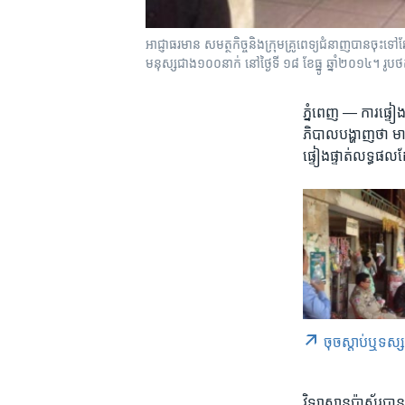
អាជ្ញាធរ​មាន​ សមត្ថកិច្ច​និង​ក្រុមគ្រូពេទ្យ​ជំនាញ​បាន​ចុះ​
មនុស្ស​ជាង​១០០​នាក់ នៅថ្ងៃទី ១៨ ខែធ្នូ ឆ្នាំ២០១៤។ រូបថត
ភ្នំពេញ —
ការ​ផ្ទៀង
ភិបាល​បង្ហាញ​ថា មាន​
ផ្ទៀង​ផ្ទាត់​លទ្ធផល​
ចុច​​ស្តាប់​ឬ​ទស្
វិទ្យាស្ថាន​ប៉ាស្ទ័រប