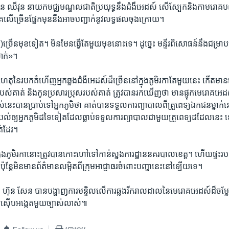
មាន ឈីវុន ​នាយក​មជ្ឈមណ្ឌល​ជាតិ​ប្រយុទ្ធនឹង​ជំងឺ​អេដស៍ សើស្បែក​និង​កាមរោគ​បញ្ជាក
ភាគ​លើ​ច្រើន​ផ្នែក​មុន​នឹង​អាច​បញ្ជាក់​នូវ​លទ្ធផល​ចុង​ក្រោយ។
ិភាគ)​ច្រើន​មុខ​ទៀត។​ មិន​មែន​ធ្វើ​តែ​មួយ​មុខ​នោះ​ទេ។​ ដូច្នេះ ​មន្ទីរ​ពិសោធន៍​នឹង​ជម្
ាក់»។
េតុ​នៃ​របក​គំហើញ​អ្នក​ឆ្លង​ជំងឺ​អេដស៍​ដ៏​ច្រើន​នៅ​ក្នុង​ភូមិ​រកា​តែ​មួយ​នេះ​ កើត​មាន
្រី​របស់​គាត់​ និង​កូន​ប្រសារ​ប្រុស​របស់​គាត់ ត្រូវ​បាន​រក​ឃើញ​ថា​ មាន​ផ្ទុក​មេរោគ​អេដ
់​នេះ​បាន​ប្រាប់​ទៅ​អ្នក​ភូមិ​ថា​ គាត់​បាន​ទទួល​ការ​ព្យាបាល​ពី​គ្រួ​ពេទ្យ​ឯកជន​ម្នាក់​ន
បល់​ឲ្យ​អ្នក​ភូមិ​ដទៃ​ទៀត​ដែល​ធ្លាប់​ទទួល​ការ​ព្យាបាល​ជាមួយ​គ្រូ​ពេទ្យ​ដដែល​នេះ​ 
ត់​ដែរ។
ក្នុង​ភូមិ​រកានោះត្រូវ​បាន​កោះ​ហៅទៅ​កាន់​ស្នងការដ្ឋាន​នគរបាល​ខេត្ត។ ​ហើយ​ផ្ទះ​រប
ប៉ុន្តែ​មិន​មាន​ព័ត៌មាន​លម្អិត​ពី​ក្រុម​អាជ្ញាធរ​ចំពោះ​បញ្ហា​នេះ​នៅ​ឡើយ​ទេ។
 ​ហ៊ុន សែន បាន​បង្ហាញ​ការ​មន្ទិលលើ​ការ​ឆ្លង​រីក​រាល​ដាល​នៃមេរោគអេដស៍​ដ៏​ចម្ល
ារ​ស៊ើប​អង្កេត​មួយ​ច្បាស់​លាស់៕