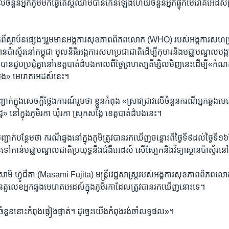
នួន​អ្នក​ភូមិមក​ធ្វើ​តេស្ត​ឈាម​បាន​កើន​ឡើង​ហើយ​ចំនួន​អ្នក​ផ្ទុក​មេរោគ​អេដស៍​ត
ក​ពី​ស្ថាប័ន​ផ្សេងៗ​រួមមាន​អង្គការ​សុខភាព​ពិភព​លោក (WHO) របស់​អង្គការ​សហ​ប្រជ
្ថាន​ប៉ាស្ទ័រ​នៅ​កម្ពុជា មូល​និធិ​អង្គការ​សហ​ប្រជាជាតិដើម្បី​កុមារ​និង​មជ្ឈ​មណ្ឌល​បង្ការ​
បាន​ជួប​ប្រជុំ​គ្នា​នៅ​ខេត្ត​បាត់ដំបងកាល​ពី​ថ្ងៃ​ព្រហស្បតិ៍​ម្សិល​មិញ​នេះ​ដើម្បី«កំណត
ចម្លង» ​មេរោគ​អេដស៍​នេះ។
ាក់​ក្នុង​សេចក្តី​ថ្លែងការណ៍​រួមថា ​ខ្លួន​កំពុង​ «ស្រាវជ្រាវ​លើ​ចំនួន​ករណី​អ្នក​ឆ្លង​មេ
នៅ​ក្នុង​ភូមិ​រកា ឃុំ​រកា​ ស្រុក​សង្កែ​ ខេត្ត​បាត់ដំបង​នេះ។
្ជាក់​បន្ថែម​ថា ​ករណី​ឆ្លង​នៅ​ក្នុង​ភូមិ​ត្រូវ​បាន​រក​ឃើញ​ចន្លោះ​ពី​ថ្ងៃ​ទី​៩​ដល់​ថ្ងៃ​ទី
ៅ​កាន់​មជ្ឈមណ្ឌល​ជាតិ​ប្រយុទ្ធ​នឹង​ជំងឺ​អេដស៍​ សើ​ស្បែក​និង​វិទ្យាស្ថាន​ប៉ាស្ទ័រ​នៅ​ថ្ង
ាសាមិ ហ៊្វូជីតា (Masami Fujita) មន្ត្រី​វេជ្ជសាស្ដ្រ​របស់​អង្គការ​សុខភាព​ពិភពល
ន​តួលេខ​អ្នក​ឆ្លង​មេរោគ​អេដស៍​ក្នុង​ភូមិ​រកា​ដែល​ត្រូវ​បាន​រក​ឃើញ​នោះ​ទេ។
ួន​នោះ​កំពុង​ផ្ទៀងផ្ទាត់។ ​ដូច្នេះ​យើងកំពុង​រង់ចាំ​លទ្ធផល»។