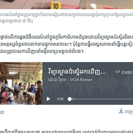
ទៅ​ឆែកឆេ​លំនៅដ្ឋាន​គ្រូពេទ្យ​ម្នាក់​ដែល​សង្ស័យ​ថា​បាន​ព្យាបាល​ពលរដ្ឋ​ឃុំរកា​ស្រុកសង្កែ​ខេត្ត
​ផ្តល់​ឲ្យ​ដោយ ជា ជីវ)
​ផ្ទាត់​លើ​ការ​ឆ្លង​ជំងឺ​អេដស៍​នៅ​ក្នុង​ភូមិ​រកា​ជំហាន​ដំបូងដោយ​វិទ្យាស្ថាន​ប៉ាស្ទ័រ​ន
មនុស្ស​ចំនួន​៩០​នាក់មាន​ផ្ទុក​មេរោគ​នេះ។ ប៉ុន្តែ​ការ​ធ្វើ​តេស្ត​ឈាម​នៅ​ធ្វើ​បន្ត​ទ
ដែល​ត្រូវ​បាន​រក​ឃើញ​នៅ​មន្ទីរពេទ្យ​ខេត្ត​បាត់ដំបង។
វិទ្យាស្ថាន​ប៉ាស្ទ័រ​រក​ឃើញ​ជា​បឋម​ថា​មនុស្ស​៩០​នាក់​ផ្ទុក​មេរោគ​អេដស៍
EMBE
ដោយ
វីអូអេ - VOA Khmer
No media source currently available
0:00
ទាញ​យ
សនា
EMBED
ានឲ្យ​ដឹង​នៅ​ថ្ងៃ​សុក្រ​នេះ​ថា​ មាន​ប្រជាពលរដ្ឋ​ភូមិ​រកា ខេត្តបាត់ដំបងប្រមាណ​៩០​នាក់ត