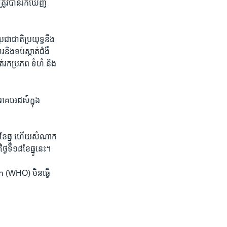
្រូវ​បាន​រក​ឃើញ​
ាជាតិ​ប្រយុទ្ធ​នឹង​
និង​ទប់​ស្កាត់​ជំងឺ​
់​រក​ប្រភព​ ទំហំ​ និង​
រោគ​អេដស៍​ក្នុង​
​១៦​ខែ​ធ្នូ ​ហើយ​សំណាក​
ៃ​ទី​១៨​ខែ​ធ្នូ​នេះ។
ោក (WHO) មិន​ធ្វើ​