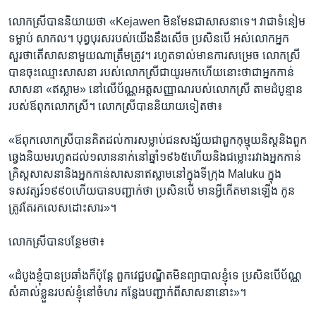
លោកស្រី​បាន​និយាយថា​ «Kejawen ​មិនមែន​ជា​សាសនា​ទេ។​ វាជាទំនៀម​
ទម្លាប់ សាកល។​ បុព្វបុរស​របស់​យើងនឹង​សើច ​ប្រសិនបើ ​អស់​លោក​អ្នក​
សួរថា​តើ​សាស​នា​មួយ​ណា​ត្រឹមត្រូវ។​ រហូត​ទាល់​មានការ​សម្រេច​ ​លោកស្រី​
បាន​ចុះឈ្មោះ​សាសនា របស់​លោកស្រី​ជាយូរ​មកហើយ​នោះ​ថា​ជាអ្នកកាន់​
សាសនា​ «ឥស្លាម‍» ​នៅ​លើ​ប័ណ្ណ​អត្តសញ្ញាណ​របស់​លោកស្រី ​តាម​ដំបូន្មាន​
របស់​ឪពុក​លោកស្រី។ ​លោកស្រី​បាន​និយាយ​ទៀត​ថា៖
«ឪពុក​លោកស្រី​បាន​គិត​ដល់​ការ​សម្លាប់​ជនសង្ស័យ​ជា​ពួក​កុម្មុយនិស្ត​និង​ពួក​
ឆ្វេង​និយម​រហូត​ដល់​១លាន​នាក់នៅ​ឆ្នាំ​១៩៦៥​ហើយ​និង​ជម្លោះ​រវាង​អ្នកកាន់​
គ្រិស្ត​សាសនា​និង​អ្នកកាន់​សាសនា​ឥស្លាម​នៅ​ក្នុង​ទីក្រុង​ Maluku ​ក្នុង​
ទសវត្សរ៍​១៩៩០​ហើយ​បាន​បញ្ជាក់​ថា ​ប្រសិនបើ មាន​អ្វី​កើត​មាន​ឡើង ​កូន​
ត្រូវតែ​រក​លេស​ដោះ​សារ‍»។
លោកស្រី​បានបន្ថែម​ថា៖
«ដំបូង​ខ្ញុំ​បាន​ប្រឆាំងក៏ប៉ុន្តែ ​ពួក​វេជ្ជបណ្ឌិតមិន​ព្យាបាល​ខ្ញុំទេ ​ប្រសិន​បើប័ណ្ណ​
សំគាល់​ខ្លួន​របស់​ខ្ញុំ​នៅ​ចំហរ​ កន្លែង​បញ្ជាក់​ពី​សាសនា​នោះ‍»។