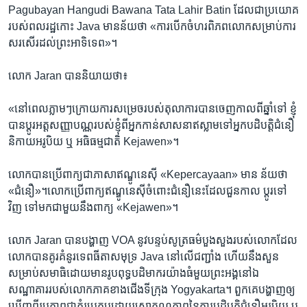
Pagubayan Hangudi Bawana Tata Lahir Batin ​ដែល​ជា​ប្រយោគ​
របស់​ពលរដ្ឋកោះ​ Java ​មាន​ន័យថា​ «ការ​បើក​ចំហរ​ពិភពលោក​សម្រាប់​ការ​
សរសើរ​ដល់ព្រះ​អាទិទេព‍»។
​លោក ​Jaran ​បាន​និយាយ​ថា៖ ​
«នៅពេល​ភ្លាមៗ​ក្រោយ​ការ​សម្រេច​របស់​តុលាការ​បាន​ចេញ​កាល​ពី​ឆ្នាំ​ទៅ ខ្ញុំ​
បាន​ប្តូរ​អត្តសញ្ញាបណ្ណ​របស់​ខ្ញុំ​ពី​អ្នកកាន់​សាសនា​ឥស្លាម​ទៅ​អ្នកបដិបត្តិ​ជំនឿ​
និកាយ​អរូបិយ ឬ ​អធិធម្មជាតិ​ Kejawen»។
លោក​បាន​ប្រើ​ពាក្យ​ជាភាសា​ឥណ្ឌូនេស៊ី​ ‍«Kepercayaan»​ មាន ន័យ​ថា​
«ជំនឿ‍»។​លោក​ប្រើ​ពាក្យ​ឥណ្ឌូនេស៊ី​ចំពោះ​ជំនឿនេះ​ដែល​ជួនកាល​ ប្តូរ​ទៅ​
វិញ ទៅមក​ជាមួយ​នឹង​ពាក្យ​ «Kejawen‍»។
លោក​ Jaran ​បាន​បង្ហាញ​ VOA ​នូវ​បន្ទប់​សូត្រ​ធម៌​បួងសួង​របស់​លោក​ដែល​
លោក​បាន​គូរគំនូរ​ទេព​ធីតាសមុទ្រ ​Java ​នៅ​លើ​ជញ្ជាំង ​ហើយ​នឹង​សួន​
សម្រាប់​សមាធិ​ដោយ​មាន​រូប​ពុទ្ធ​បដិមាករ​យ៉ាងធំមួយ​ព្រះអង្គ​នៅឯ​
សណ្ឋាគារ​របស់​លោក​ភាគ​ខាង​ជើង​ទីក្រុង ​Yogyakarta។ ​ពួកគេ​បង្ហាញ​ឲ្យ​
ឃើញ​ពី​រូបភាពជា​គំរូ​ប្រកប​ដោយ​សោភណ្ឌភាព​នៃការ​បដិបត្តិ​ជំនឿអរូបិយ ​ឬ