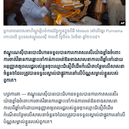
រចនា
សម្ព័ន្ធ​
Khmer English
រំលង​
និង​
បណ្តាញ​សង្គម
ចូល​
អ្នក​គោពរ​សាសនា​ហិណ្ឌូ​រៀបចំ​ការ​ដង្ហែ​ក្បួន​ក្នុង​ពិធី Melasti នៅ​លើ​ឆ្នេរ Purnama
ទៅ​
កោះ​បាលី ប្រទេស​ឥណ្ឌូណេស៊ី កាលពី ថ្ងៃទី១៤ ខែមីនា ឆ្នាំ២០១៨។
កាន់​
ទំព័រ​
ភាសា
ឥណ្ឌូណេស៊ី​បាន​បោះជំហាន​ទទួល​បាន​ការ​កោតសរ​សើរ​យ៉ាង​ខ្លាំង​ចំពោះ​
ស្វែង​
ការ​ចាត់​វិធានការ​ឆ្ពោះ​ទៅកាន់​ភាព​អត់ឱន​ខាង​សាសនា​​កាល​ពី​ឆ្នាំ​ទៅ​ដោយ​
រក
អនុញ្ញាត​ឲ្យ​ពលរដ្ឋ​របស់​ខ្លួន​ចុះ​ឈ្មោះ​ជំនឿ​ពី​ដើម​កំណើត​បន្ថែម​លើ​សាសនា​
ចំនួន៦​ដែល​ត្រូវ​បាន​ទទួល​ស្គាល់​ជាផ្លូវការ​នៅ​លើ​ប័ណ្ណ​សម្គាល់​ខ្លួន​របស់​
ពួកគេ។​
ហ្សាការតា —
ឥណ្ឌូណេស៊ី​បាន​បោះជំហាន​ទទួល​បាន​ការកោតសរ​សើរ​
យ៉ាង​ខ្លាំង​ចំពោះ​ការ​ចាត់​វិធានការ​ឆ្ពោះ​ទៅកាន់​ភាព​អត់ឱន​ខាង​សាសនា
កាល​ពី​ឆ្នាំ​ទៅ​ដោយ​អនុញ្ញាត​ឲ្យ​ពលរដ្ឋ​របស់​ខ្លួន​ចុះ​ឈ្មោះ​ជំនឿ​ពី​ដើម​
កំណើត​បន្ថែម​លើ​សាសនា​ចំនួន៦​ដែល​ត្រូវ​បាន​ទទួល​ស្គាល់​ជា​ផ្លូវការ​នៅ​លើ​
ប័ណ្ណ​សម្គាល់​ខ្លួន​របស់​ពួកគេ។