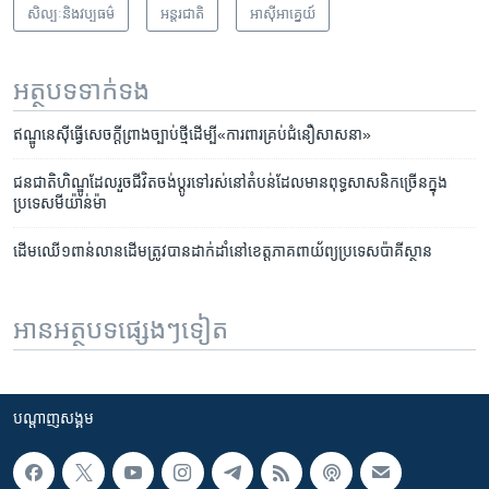
សិល្បៈនិងវប្បធម៌
អន្តរជាតិ
អាស៊ី​អាគ្នេយ៍
អត្ថបទ​ទាក់ទង
ឥណ្ឌូនេស៊ី​ធ្វើ​សេចក្តី​ព្រាង​​ច្បាប់​ថ្មី​ដើម្បី​«ការពារ​គ្រប់​ជំនឿ​សាសនា»
ជនជាតិ​ហិណ្ឌូ​ដែល​រួចជីវិត​ចង់ប្តូរទៅរស់នៅ​តំបន់​ដែលមានពុទ្ធសាសនិក​ច្រើន​ក្នុង​
ប្រទេស​មីយ៉ាន់ម៉ា
ដើម​ឈើ​១ពាន់លាន​ដើម​ត្រូវ​បាន​ដាក់​ដាំ​នៅ​ខេត្ត​ភាគពាយ័ព្យ​ប្រទេស​ប៉ាគីស្ថាន
អានអត្ថបទផ្សេងៗទៀត
បណ្តាញ​សង្គម