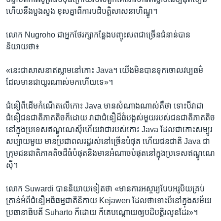
ហើយ​នឹង​បួងសួង ​ខុសគ្នា​ពី​ការ​បដិបត្តិ​សាសនា​ហិណ្ឌូ។
​លោក ​Nugroho ​ជា​អ្នក​ថែរក្សា​កន្លែង​បញ្ចុះ​សព​ជា​ច្រើន​ជំនាន់​បាន​
និយាយថា៖
«នេះ​ជាសាសនា​ឥស្លាម​នៅ​កោះ Java។​ យើង​មិន​បាន​ទុក​ចោល​វប្បធម៌​
ដែល​មាន​ជាយូរណាស់​មក​ហើយ‍​ទេ»។
ជំនឿ​ពីដើម​កំណើត​លើកោះ​ Java ​មាន​សំណាង​ណាស់​គឺថា ​ទោះ​បី​វា​ជា​
ជំនឿ​ជន​ជាតិ​ភាគ​តិច​ក៏ដោយ ​វា​ជា​ជំនឿដ៏​ធំបង្អស់​មួយ​របស់ជន​ជាតិ​ភាគ​តិច​
នៅ​ក្នុង​ប្រទេស​ឥណ្ឌូណេស៊ីហើយ​វា​ជា​របស់​កោះ​ Java ​ដែល​ជា​កោះ​សម្បូរ​
សប្បាយ​មួយ​ មាន​ប្រជាពលរដ្ឋ​រស់​នៅ​ច្រើន​បំផុត ​ហើយ​ជន​ជាតិ Java ​ជា
ក្រុម​ជន​ជាតិ​ភាគ​តិច​ដ៏ធំ​បំផុត​និង​មាន​អំណាច​បំផុត​នៅ​ក្នុង​ប្រទេស​ឥណ្ឌូណេ
ស៊ី។
​លោក Suwardi ​បាន​និយាយ​ទៀត​ថា «មាន​ការ​អស្ចារ្យ​បែប​អរូបិយ​គ្រប់​
គ្រាន់​អំពី​ជំនឿ​អធិធម្មជាតិ​និកាយ ​Kejawen ​ដែលថា​ទោះ​បី​នៅ​ក្នុង​សម័យ​
ប្រធានា​ធិបតី ​Suharto ​ក៏ដោយ ​ក៏គេ​បណ្តោយ​ឲ្យបដិបត្តិ​រលូនដែរ»។