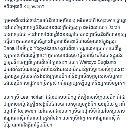
​អធិធម្មជាតិ​ Kejawen។
ក្រុម​មេដឹកនាំ​សំខាន់ៗ​របស់​និកាយ​អរូបិយ ​ឬ ​អធិធម្មជាតិ​ Kejawen​ ‍ជួប​គ្នា​
នៅ​យប់​ថ្ងៃ​ព្រហស្បតិ៍និងឈាន​ដល់​ព្រឹកថ្ងៃសុក្រ ​ដូចដែល​លោក ​Jaran ​
បាន​ពន្យល់​ថា «នៅពេល​ដែល​ព្រំ​ដែន​ខណ្ឌ​ចែក​រវាង​ព្រលឹង​និង​ពិភព​មនុស្ស​
ស្តើង។​ ពួកគេ​បាន​ជួប​ជុំ​គ្នា​នៅ​ក្រោម​ដើម​ពោធិ៍​យ៉ាងធំ​មួយ​នៅ​ក្នុង​ស្រុក​
Bantul ​នៃ​ទីក្រុង ​Yogyakarta ​បន្ទាប់​ពី​ពាក់​កណ្តាល​អាធ្រាត​កាល​ពី​ថ្ងៃ​
សុក្រ​កាល​ពី​ពេល​ថ្មីៗ​នេះ។​ ពួកគេ​បាន​ដុតធូប ​ធ្វើ​សមាធិ ​ហើយ​បាន​ប្តូរ​វេន​
គ្នា​មុជ​ទឹកចេញ​ពី​ក្រោម​ដី​នៅ​ក្បែរ​នោះ។ ​លោក​ Wartoyo Sugianto ​
ជាជាងគំនូរ​ចំណាស់​ម្នាក់​ហើយ​និង​ជា​សមាជិកជាន់ខ្ពស់​ម្នាក់​របស់​ក្រុម​នោះ ​
ធ្វើ​ការប្រាស្រ័យទាក់​ទង​រវាង​ក្រុម​មេដឹកនាំ​និង​ព្រលឹង​បុព្វបុរស​របស់​ពួកគេ​
ដោយ​ប្រើ​ភាសា​ផ្លូវការ​កម្រិតខ្ពស់ ​នៅចន្លោះ​អ្នក​ខ្សឹប​ម្នាក់​និង​អ្នកសើច​ម្នាក់។
​លោកស្រី ​Lea Indriani ​ដែលជា​សមាជិក​ម្នាក់​ទៀត​របស់​ក្រុម​មេដឹកនាំ​ដែរ
​ជាអ្នក​រចនា​ម៉ូដ​គ្រឿង​សង្ហារឹម​ដែល​បាន​មកចូលរួម​ក្នុង​និកាយ​អរូបិយ ​ឬ ​អធិ
ធម្មជាតិ​ Kejawen​ ‍ ​នៅពេល​ដែល​លោកស្រី​បាន​ផ្លាស់​ទី​លំនៅ​មក​ប្រទេស​
ឥណ្ឌូណេស៊ី​នៅពេល​ជា​ក្មេង​ជំទង់។​ លោកស្រី​ជា​កូនកាត់​ឥណ្ឌូណេស៊ី ​ក៏
ប៉ុន្តែ ​បាន​ធំដឹងក្តី​នៅ​ទ្វីប​អឺរ៉ុប។