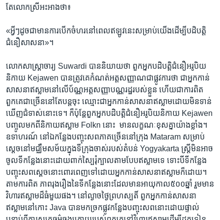
តែលោកស្រី​អះអាង​ថា៖
‍«អ្វីៗ​ដូចជា​មានការ​បើក​ចំហរ​នៅពេល​ឥឡូវនេះ​សម្រាប់​យើង​ដើម្បីបដិបត្តិ​
ជំនឿ​សាសនា»។
​លោក​សាស្រ្តាចារ្យ ​Suwardi ​បាន​និយាយថា ​ពួក​អ្នកបដិបត្តិ​ជំនឿ​អរូបិយ​
និកាយ Kejawen ​បាន​ត្រូវ​គេ​កំណត់​អត្ត​សញ្ញាណ​ជាផ្លូវការ​ថា ​ជា​អ្នកកាន់​
សាសនា​ឥស្លាម​នៅ​លើ​ប័ណ្ណ​អត្តសញ្ញាបណ្ណ​រដ្ឋ​របស់​ខ្លួន​ ហើយ​ជាការ​ពិត ​
ពួកគេ​ជា​ច្រើន​នៅ​តែបន្តចុះ ឈ្មោះ​ជាអ្នក​កាន់សាសនា​ឥស្លាម​ដោយ​មិនទាន់​
ឃើញ​ជំទាស់​នោះទេ។ ​ក៏ប៉ុន្តែ​ពួក​អ្នក​បដិបត្តិ​ជំនឿ​អរូបិយ​និកាយ​ Kejawen
​បញ្ចូល​មកពី​និកាយ​ឥស្លាម​ Folkn ​នោះ​ ​ ​មាន​លក្ខណៈ​ខុសគ្នា​យ៉ាង​ខ្លាំង។ ​
ឧទាហរណ៍ ​នៅឯកន្លែង​បញ្ចុះសព​ភាគច្រើននៅ​ក្រុង ​Mataram ​សម្រាប់
ស្តេច​នៅមជ្ឈឹមសម័យ​ក្នុង​ទីក្រុង​ចាស់​របស់​តំបន់ ​Yogyakarta ​ស្រ្តី​មិនអាច​
ចូល​ទីកន្លែង​នោះ​ដោយពាក់ស្បៃ​រុំក្បាល​តាម​បែប​ឥស្លាម​ទេ ​ទោះបី​ទី​កន្លែង
បញ្ចុះ​សព​ស្តេច​នោះ​ពោរពេញ​ទៅ​ដោយ​អ្នក​កាន់​សាសនា​ឥស្លាម​ក៏ដោយ។ ​
តាមការ​ពិត​ ភាព​រុង​រឿង​នៃ​ទីកន្លែង​នោះ​ដែល​មាន​អាយុកាល៥០០​ឆ្នាំ​ ​រួមមាន
វិហារ​ឥស្លាម​ដ៏ធំមួយ​ផង។​ នៅ​ល្ងាចថ្ងៃ​ព្រហស្បតិ៍ ​ពួក​អ្នក​កាន់​សាសនា​
ឥស្លាម​នៅ​កោះ​ Java ​បាន​មក​ច្រក​ផ្លូវ​កន្លែង​បញ្ចុះសព​នោះដោយ​ផ្ទាល់​
បន្ទាប់​ពី​ការ​សូត្រ​ធម៌ចុងក្រោយ​របស់​ពួកគេ​នៅ​វិហារ​ឥស្លាម​ដើម្បី​ដុត​ទៀន​