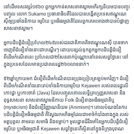
​នៅ​ដើម​ទសវត្សរ៍​១៩៦០ ​ពួកអ្នក​កាន់​សាសនា​ឥស្លាម​អភិរក្ស​និយម​បាន​បញ្ចុះ​
បញ្ចូល លោក ​Sukarno ​ប្រធានាធិបតី​ដែល​បាន​បង្កើត​ប្រទេស​ឥណ្ឌូណេ
ស៊ី​ឲ្យ​ប្រឆាំងនិកាយ អរូបិយ ឬ​អធិធម្មជាតិ​ដែល​ពួកគេ​អះអាងថាបាន​បំផ្លាញ​
សាសនា​ឥស្លាម។
​អ្នក​បដិបត្តិ​ជំនឿប្រហែល​២៤៥​របស់​ជន​ជាតិ​ភាគតិច​ឥណ្ឌូណេស៊ី ​បាន​ចាក​
ចេញ​ពី​ជំនឿ​ទាំងនោះ​ជាបណ្តើរៗ ​ដោយ​បន្សល់​ទុក​ពួក​អ្នក​បដិបត្តិ​ជំនឿ​
ពីដើម​កំណើត​នេះ ប្រ​ហែល​ជា​២សែន​នាក់​ប៉ុណ្ណោះនៅពេល​សព្វថ្ងៃ​នេះ​ នៅ​
ក្នុង​ប្រទេស​ដែល​មាន​ប្រជាពលរដ្ឋ​២៦០​លាន​នាក់។
៥២ឆ្នាំ​ក្រោយមក ​ជំនឿ​ពីដើម​កំណើត​បាន​ប្រុងប្រៀបត្រឡប់​មក​វិញ។ ​ជំនឿ​
ពីដើម​កំណើត​ទាំង​នោះ​រាប់ទាំង​និកាយ​អរូបិយ​ Kejawen របស់​ពលរដ្ឋ​លើ​
កោះជ្វា ​ឬកោះ​ចាវ៉ា (Java) ​ដែល​បញ្ចូល​គោល​លទ្ធិ​ព្រហ្មញ្ញ​សាសនា​ និង​
ពុទ្ធសាសនា​ សាសនា​ឥស្លាម​និកាយ Folk​ ជំនឿ​ខាង​អធិធម្មជាតិឬ ​
(mysticism) ​និងជំនឿ​វិញ្ញាណ​និយម​ (Animism)។ ​គោល​បំណង​នៃ​ការ​
បដិបត្តិជំនឿ​អធិធម្មជាតិ ​គឺស្វែងរក​អភិធម្ម​ដែល​ជា​អាថ៌កំបាំង​ខាង​ក្នុង ​របស់​
អត្តបុគ្គល ​តាម​រយៈសមាធិ​ និងទម្លាប់។​ មូលដ្ឋាន​ដ៏រឹងមាំ​នៃអ្នក​បដិបត្តិ​ជំនឿ​
អរូបិយ ​ឬ​អធិធម្មជាតិ​ Kejawen ​សព្វ​ថ្ងៃ​នេះ​គឺស្ថិត​នៅក្នុង​ទីក្រុង​បុរាណ​