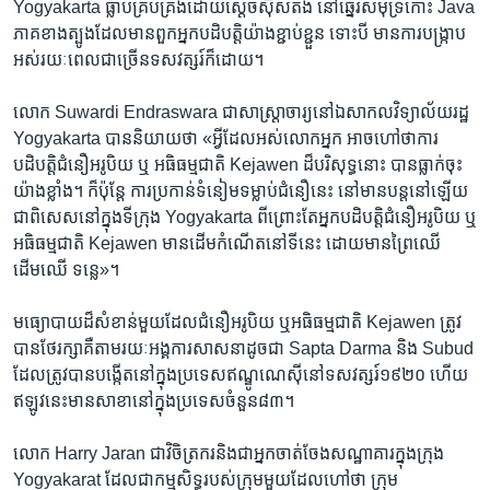
Yogyakarta ​ធ្លាប់​គ្រប់គ្រង​ដោយ​ស្តេច​ស៊ុសតង់​ នៅ​ឆ្នេរសមុទ្រ​កោះ​ Java
​ភាគ​ខាង​ត្បូង​ដែលមានពួក​អ្នក​បដិបត្តិ​យ៉ាង​ខ្ជាប់​ខ្ជួន​ ទោះ​បី​ មាន​ការ​បង្ក្រាប​
អស់​រយៈ​ពេល​ជា​ច្រើន​ទសវត្សរ៍​ក៏ដោយ។
លោក​ Suwardi Endraswara ​ជា​សាស្រ្តាចារ្យ​នៅឯសាកល​វិទ្យាល័យរដ្ឋ ​
Yogyakarta ​បាន​និយាយថា «អ្វី​ដែល​អស់​លោកអ្នក ​អាច​ហៅ​ថា​ការ​
បដិបត្តិ​ជំនឿ​អរូបិយ​ ឬ អធិធម្មជាតិ​ Kejawen ​ដ៏បរិសុទ្ធ​នោះ ​បាន​ធ្លាក់​ចុះ​
យ៉ាង​ខ្លាំង។​ ក៏ប៉ុន្តែ​ ការ​ប្រកាន់​ទំនៀម​ទម្លាប់​ជំនឿ​នេះ​ នៅ​មាន​បន្ត​នៅ​ឡើយ ​
ជាពិសេស​នៅ​ក្នុង​ទីក្រុង​ Yogyakarta ​ពីព្រោះ​តែអ្នក​បដិបត្តិ​ជំនឿ​អរូបិយ ​ឬ​
អធិធម្មជាតិ​ Kejawen ​មាន​ដើម​កំណើត​នៅ​ទី​នេះ​ ដោយមាន​ព្រៃ​ឈើ ​
ដើមឈើ ​ទន្លេ‍»។
​មធ្យោបាយ​ដ៏​សំខាន់​មួយ​ដែល​ជំនឿ​អរូបិយ​ ឬ​អធិធម្មជាតិ​ Kejawen ​ត្រូវ​
បាន​ថែរក្សាគឺ​តាម​រយៈ​អង្គការ​សាសនា​ដូចជា ​Sapta Darma ​និង ​Subud
​ដែល​ត្រូវ​បាន​បង្កើត​នៅ​ក្នុង​ប្រទេស​ឥណ្ឌូណេស៊ី​នៅ​ទសវត្សរ៍​១៩២០ ​ហើយ​
ឥឡូវ​នេះ​មាន​សាខា​នៅ​ក្នុង​ប្រទេស​ចំនួន៨៣។
​លោក​ Harry Jaran ជា​វិចិត្រករ​និង​ជា​អ្នកចាត់ចែង​សណ្ឋា​គារ​ក្នុង​ក្រុង​
Yogyakarat ដែល​ជា​កម្មសិទ្ធ​របស់​ក្រុម​មួយ​ដែល​ហៅថា​ ក្រុម ​