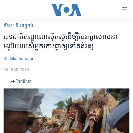
ភ្ជាប់​
ទៅ​
គេហទំព័រ​
សិល្បៈនិងវប្បធម៌
កម្ពុជា
ទាក់ទង
ជនជាតិ​ឥណ្ឌូណេស៊ី​​តស៊ូ​ដើម្បី​ថែរក្សា​សាសនា​
រំលង​
អន្តរជាតិ
អរូបិយ​របស់​អ្នក​កោះ​ជ្វា​ឲ្យ​នៅ​គង់វង្ស
និង​
អាមេរិក
ចូល​
Krithika Varagur
ទៅ​​
ចិន
ទំព័រ​
19 មេសា 2018
ហេឡូវីអូអេ
ព័ត៌មាន​​
ចែករំលែក
តែ​
កម្ពុជាច្នៃប្រតិដ្ឋ
ម្តង
ព្រឹត្តិការណ៍ព័ត៌មាន
រំលង​
និង​
ទូរទស្សន៍ / វីដេអូ​
ចូល​
វិទ្យុ / ផតខាសថ៍
ទៅ​
ទំព័រ​
កម្មវិធីទាំងអស់