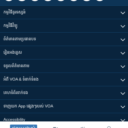
កម្មវិធី​ទូរទស្សន៍
កម្មវិធី​វិទ្យុ
ព័ត៌មាន​តាមប្រធានបទ​
រៀន​​អង់គ្លេស
ទទួល​ព័ត៌មាន​តាម
អំពី​ VOA & ទំនាក់ទំនង
គេហទំព័រ​​ទាក់ទង
ទាញយក​ App ផ្សេងៗ​របស់​ VOA
Accessibility