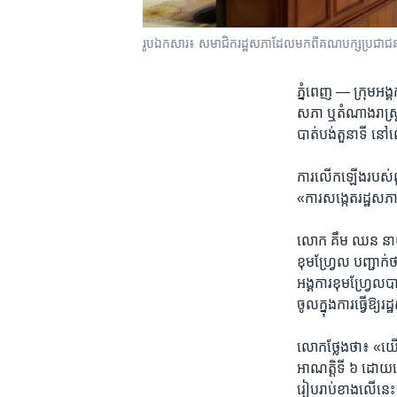
រូបឯកសារ៖ សមាជិក​រដ្ឋសភាដែលមកពីគណបក្សប្រជាជនកម្ពុជ
ភ្នំពេញ —
ក្រុម​អង
សភា​ ឬតំណាង​រាស្រ្តអ
បាត់​បង់​តួនាទី ​ន
ការ​លើក​ឡើង​របស់​ពួកគ
«ការ​សង្កេត​រដ្ឋ​សភា 
លោក ​គឹម ឈន​ នាយក​ប
ខុមហ្វ្រែល បញ្ជាក់​
អង្គការ​ខុមហ្វ្រែល​ប
ចូល​ក្នុង​ការ​ធ្វើ​ឱ្យ
លោក​ថ្លែង​ថា៖ ​«យើង​ច
អាណត្តិ​ទី ៦ ​ដោយ​យើ
រៀប​រាប់​ខាង​លើ​នេះ។ ​