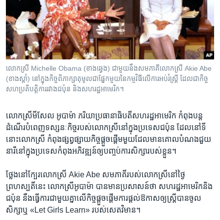
រចនា
សម្ព័ន្ធ​
Khmer English
រំលង​
និង​
បណ្តាញ​សង្គម
ចូល​
ទៅ​
លោក​ស្រី​ Michelle Obama (ខាងឆ្វេង) ជាមួយ​នឹង​សមភាគី​លោកស្រី​ Akie Abe
កាន់​
(ខាងស្តាំ) នៅ​ក្នុង​កិច្ច​ពិភាក្សា​តុ​មូល​​ជា​ផ្នែក​មួយ​នៃ​កម្មវិធី​លើ​ការ​អប់រំ​ស្រ្តី​ ដែល​ជា​កិច្ច​
ទំព័រ​
សហប្រតិបត្តិការ​រវាង​ជប៉ុន​ និង​សហរដ្ឋអាមេរិក។
ភាសា
ស្វែង​
រក
លោកស្រី​មីសែល​ អូបាម៉ា ​ភរិយា​ប្រធានាធិបតី​សហរដ្ឋ​អាមេរិក​ ​កំពុង​បន្ត​
ដំណើរ​បំពេញ​ទស្សនៈ​កិច្ចរបស់​លោកស្រី​នៅ​ក្នុង​ប្រទេស​ជប៉ុន ​ដែល​នៅ​ទី​
នោះ​លោកស្រី កំពុង​ផ្សព្វផ្សាយ​កិច្ច​ផ្តួចផ្តើមមួយ​ដែល​មាន​គោល​បំណង​ជួយ​
នារី​នៅ​ក្នុង​ប្រទេស​កំពុង​អភិវឌ្ឍន៍​ឲ្យ​បញ្ចប់​ការ​សិក្សា​របស់​ខ្លួន។
ថ្លែង​នៅ​ក្បែរ​លោកស្រី Akie Abe សមភាគី​របស់​លោកស្រី​នៅ​ថ្ងៃ​
ព្រហស្បតិ៍​នេះ ​លោកស្រី​អូបាម៉ា ​បាន​មាន​ប្រសាសន៍​ថា ​សហរដ្ឋ​អាមេរិក​និង​
ជប៉ុន ​នឹង​ធ្វើ​ការ​ជាមួយ​គ្នា​លើ​កិច្ចផ្តួចផ្តើម​ការ​ផ្តល់​ឱកាស​ឲ្យ​ស្រ្តី​បាន​ចូល​
សិក្សា​ឬ «Let Girls Learn» របស់​សេតវិមាន។