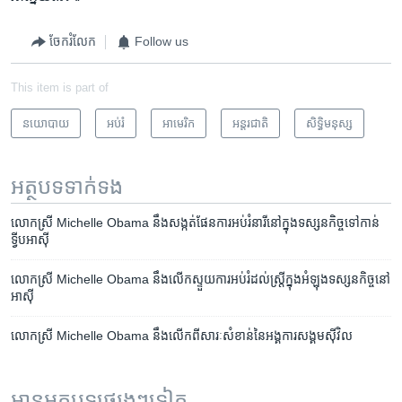
ចែករំលែក
Follow us
This item is part of
នយោបាយ
អប់រំ
អាមេរិក​
អន្តរជាតិ
សិទ្ធិ​មនុស្ស
អត្ថបទ​ទាក់ទង
លោក​ស្រី​ Michelle​ Obama​ នឹង​សង្កត់​ផែនការ​អប់រំ​នារី​នៅ​ក្នុង​ទស្សនកិច្ច​ទៅ​កាន់​
ទ្វីប​អាស៊ី
លោកស្រី Michelle Obama នឹង​លើក​ស្ទួយ​ការ​អប់រំ​ដល់​ស្ត្រី​ក្នុង​អំឡុង​ទស្សនកិច្ច​នៅ​
អាស៊ី
លោកស្រី Michelle Obama នឹង​លើក​ពី​សារៈសំខាន់​នៃ​អង្គការ​សង្គម​ស៊ីវិល
អានអត្ថបទផ្សេងៗទៀត