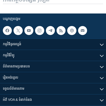
បណ្តាញ​សង្គម
កម្មវិធី​ទូរទស្សន៍
កម្មវិធី​វិទ្យុ
ព័ត៌មាន​តាមប្រធានបទ​
រៀន​​អង់គ្លេស
ទទួល​ព័ត៌មាន​តាម
អំពី​ VOA & ទំនាក់ទំនង