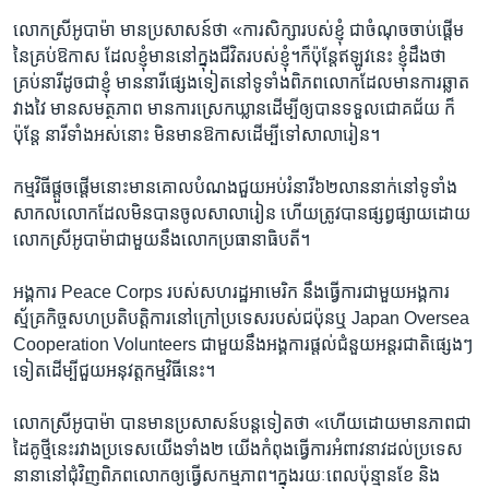
លោកស្រី​អូបាម៉ា ​មាន​ប្រសាសន៍​ថា «ការសិក្សា​របស់​ខ្ញុំ ជា​ចំណុច​ចាប់ផ្តើម​
នៃគ្រប់ឱកាស​ ដែល​ខ្ញុំ​មាននៅ​ក្នុង​ជីវិត​របស់​ខ្ញុំ។ក៏​ប៉ុន្តែ​ឥឡូវ​នេះ ​ខ្ញុំ​ដឹង​ថា ​
គ្រប់នារី​ដូចជា​ខ្ញុំ មាននារី​ផ្សេង​ទៀត​នៅទូទាំង​ពិភពលោក​ដែល​មាន​ការ​ឆ្លាត​
វាង​វៃ ​មានសមត្ថភាព​ ​មាន​ការ​ស្រេក​ឃ្លាន​ដើម្បី​ឲ្យ​បាន​ទទួល​ជោគ​ជ័យ ក៏​
ប៉ុន្តែ នារី​ទាំង​អស់​នោះ ​មិន​មាន​ឱកាស​ដើម្បី​ទៅ​សាលារៀន។
​កម្មវិធី​ផ្តួច​ផ្តើមនោះមាន​គោល​បំណង​ជួយ​អប់​រំ​នារី​៦២​លាននាក់​នៅ​ទូទាំង​
សាកល​លោក​ដែល​មិន​បាន​ចូល​សាលា​រៀន ​ហើយត្រូវ​បាន​ផ្សព្វផ្សាយ​ដោយ​
លោកស្រី​អូបាម៉ា​ជាមួយ​នឹង​លោកប្រធានាធិបតី។
​អង្គការ Peace Corps ​របស់​សហរដ្ឋ​អាមេរិក​ ​នឹង​ធ្វើ​ការ​ជាមួយ​អង្គការ
ស្ម័គ្រ​កិច្ច​សហប្រតិបត្តិការ​នៅ​ក្រៅ​ប្រទេស​របស់​ជប៉ុនឬ Japan Oversea
Cooperation Volunteers ជាមួយ​នឹង​អង្គការ​ផ្តល់​ជំនួយ​អន្តរជាតិ​ផ្សេង​ៗ​
ទៀតដើម្បី​ជួយ​អនុវត្ត​កម្មវិធី​នេះ។
លោក​ស្រី​អូបាម៉ា ​បាន​មាន​ប្រសាសន៍​បន្ត​ទៀត​ថា «ហើយ​ដោយ​មានភាព​ជា​
ដៃ​គូថ្មី​នេះ​រវាង​ប្រទេស​យើង​ទាំង​២ ​យើង​កំពុង​ធ្វើ​ការ​អំពាវនាវ​ដល់​ប្រទេស​
នានា​នៅ​ជុំ​វិញ​ពិភពលោក​ឲ្យ​ធ្វើ​សកម្មភាព។​ក្នុង​រយៈ​ពេល​ប៉ុន្មាន​ខែ​ និង​