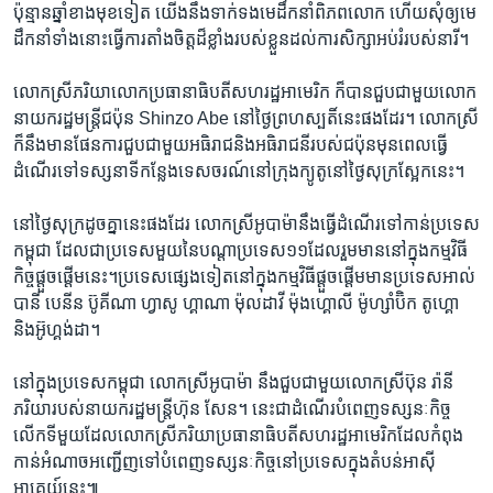
ប៉ុន្មាន​ឆ្នាំ​ខាងមុខ​ទៀត ​យើង​នឹងទាក់​ទងមេដឹកនាំ​ពិភពលោក​ ហើយ​សុំ​ឲ្យ​មេ
ដឹកនាំ​ទាំង​នោះ​ធ្វើ​ការ​តាំង​ចិត្ត​ដ៏​ខ្លាំង​របស់​ខ្លួន​ដល់​ការ​សិក្សា​អប់​រំ​របស់​នារី។
លោកស្រី​ភរិយា​លោក​ប្រធានា​ធិបតី​សហរដ្ឋ​អាមេរិក​ ​ក៏​បាន​ជួប​ជាមួយ​លោក​
នាយករដ្ឋ​មន្រ្តី​ជប៉ុន Shinzo Abe ​នៅ​ថ្ងៃ​ព្រហស្បតិ៍​នេះ​ផង​ដែរ។ ​លោកស្រី
​ក៏​នឹង​មាន​ផែនការ​ជួប​ជាមួយ​អធិរាជ​និង​អធិរាជនីរបស់​ជប៉ុន​មុនពេល​ធ្វើ​
ដំណើរ​ទៅ​ទស្សនា​ទី​កន្លែង​ទេសចរណ៍​នៅ​ក្រុង​ក្យូតូ​នៅ​ថ្ងៃ​សុក្រ​ស្អែក​នេះ។
នៅ​ថ្ងៃ​សុក្រ​ដូច​គ្នា​នេះ​ផង​ដែរ ​លោកស្រី​អូបាម៉ា​នឹង​ធ្វើ​ដំណើរ​ទៅ​កាន់​ប្រទេស​
កម្ពុជា ​ដែល​ជា​ប្រទេស​មួយ​នៃ​បណ្តា​ប្រទេស​១១​ដែល​រួមមាន​នៅ​ក្នុង​កម្មវិធី
កិច្ច​ផ្តួចផ្តើម​នេះ។​ប្រទេស​ផ្សេង​ទៀតនៅ​ក្នុង​កម្មវិធី​ផ្តួច​ផ្តើម​មាន​ប្រទេស​អាល់​
បានី ​បេនីន ប៊ូគីណា ​ហ្វាសូ ហ្គាណា ម៉ុលដាវី ម៉ុងហ្គោលី ម៉ូហ្សាំប៊ិក​ តូហ្គោ​
និងអ៊ូហ្គង់ដា។
នៅ​ក្នុង​ប្រទេស​កម្ពុជា ​លោកស្រី​អូបាម៉ា ​នឹង​ជួប​ជាមួយ​លោកស្រីប៊ុន ​រ៉ានី ​
ភរិយា​របស់​នាយករដ្ឋ​មន្រ្តី​ហ៊ុន ​សែន។​ នេះ​ជា​ដំណើរ​បំពេញ​ទស្សនៈ​កិច្ច​
លើក​ទី​មួយ​ដែល​លោកស្រី​ភរិយា​ប្រធានា​ធិបតីសហរដ្ឋ​អាមេរិក​ដែល​កំពុង​
កាន់​អំណាច​អញ្ជើញ​ទៅ​បំពេញ​ទស្សនៈ​កិច្ចនៅ​ប្រទេស​ក្នុង​តំបន់​អាស៊ី​
អាគ្នេយ៍​នេះ៕