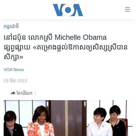
ភ្ជាប់​
ទៅ​
គេហទំព័រ​
អន្តរជាតិ
កម្ពុជា
ទាក់ទង
នៅ​ជប៉ុន​ លោក​ស្រី​ Michelle Obama ​
រំលង​
អន្តរជាតិ
ផ្សព្វផ្សាយ​ «គម្រោងផ្តល់ឱកាសឲ្យសិស្សស្រីបាន
និង​
អាមេរិក
សិក្សា»
ចូល​
ទៅ​​
ចិន
VOA News
ទំព័រ​
ហេឡូវីអូអេ
ព័ត៌មាន​​
19 មីនា 2015
តែ​
កម្ពុជាច្នៃប្រតិដ្ឋ
ម្តង
ចែករំលែក
ព្រឹត្តិការណ៍ព័ត៌មាន
រំលង​
និង​
ទូរទស្សន៍ / វីដេអូ​
ចូល​
វិទ្យុ / ផតខាសថ៍
ទៅ​
ទំព័រ​
កម្មវិធីទាំងអស់