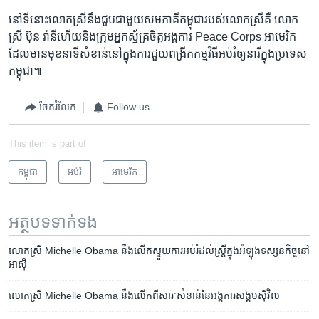
នៅ​ទី​នោះ​លោក​ស្រី​នឹង​ជួប​ជា​មួយ​សមភាគី​កម្ពុជា​របស់​លោក​ស្រី​គឺ​ លោក​
ស្រី​ ប៊ុន​ រ៉ានីហើយ​និង​ក្រុម​អ្នក​ស្ម័គ្រចិត្ត​អង្គការ​ Peace Corps​ អាមេរិក​
ដែល​មាន​មុខ​នាទី​សំខាន់​នៅ​ក្នុង​ការ​ជួយ​ពង្រីក​កម្មវិធី​អប់រំ​ឲ្យ​នារី​ក្នុង​ប្រទេស​
កម្ពុជា៕
ចែករំលែក
Follow us
This item is part of
កម្ពុជា
អប់រំ
អាមេរិក​
អត្ថបទ​ទាក់ទង
លោកស្រី Michelle Obama នឹង​លើក​ស្ទួយ​ការ​អប់រំ​ដល់​ស្ត្រី​ក្នុង​អំឡុង​ទស្សនកិច្ច​នៅ​
អាស៊ី
លោកស្រី Michelle Obama នឹង​លើក​ពី​សារៈសំខាន់​នៃ​អង្គការ​សង្គម​ស៊ីវិល