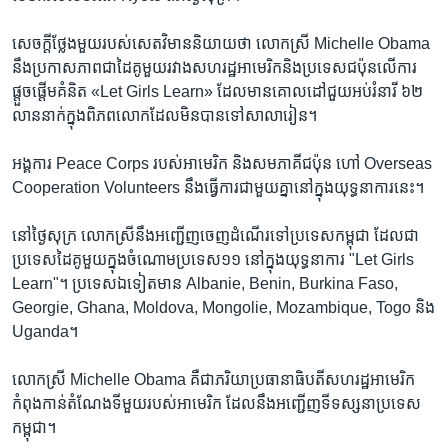
សេចក្តី​ថ្លែង​មួយ​របស់​សេតវិមាន​និយាយ​ថា​ លោក​ស្រី​ Michelle​ Obama​
នឹង​ប្រកាស​ភាព​ជា​ដៃគូ​មួយ​រវាង​សហរដ្ឋ​អាមេរិក​និង​ប្រទេស​ជប៉ុន​លើ​ការ​
ផ្តួច​ផ្តើម​គំនិត​ «Let​ Girls​ Learn‍»​ ដែល​មាន​គោលដៅ​ជួយ​អប់រំ​នារី​ ៦២​
លាន​នាក់​ក្នុង​ពិភពលោក​ដែល​មិន​បាន​ទៅ​សាលារៀន។​
អង្គការ​ Peace Corps​ របស់​អាមេរិក​ និង​សមភាគី​ជប៉ុន​ ហៅ​ Overseas​
Cooperation​ Volunteers​ នឹង​ធ្វើការ​ជា​មួយ​គ្នា​នៅ​ក្នុង​យុទ្ធនាការ​នេះ។​
នៅ​ថ្ងៃ​សុក្រ​ លោក​ស្រី​នឹង​អញ្ជើញ​ចេញ​ដំណើរ​ទៅ​ប្រទេស​កម្ពុជា​ ដែល​ជា​
ប្រទេស​ដៃគូ​មួយ​ក្នុង​ចំណោម​ប្រទេស​១១​ នៅ​ក្នុង​យុទ្ធនាការ​ "Let​ Girls​
Learn"។​ ប្រទេស​ឯ​ទៀត​មាន​ Albanie,​ Benin,​ Burkina Faso,​
Georgie,​ Ghana,​ Moldova,​ Mongolie,​ Mozambique,​ Togo​ និង​
Uganda។​
លោកស្រី​ Michelle​ Obama គឺ​ជា​ភរិយា​ប្រធានាធិបតី​សហរដ្ឋ​អាមេរិក​
កំពុង​កាន់​តំណែង​ទី​មួយ​របស់​អាមេរិក ដែល​នឹង​អញ្ជើញ​ទី​ទស្សនា​ប្រទេស​
កម្ពុជា។​