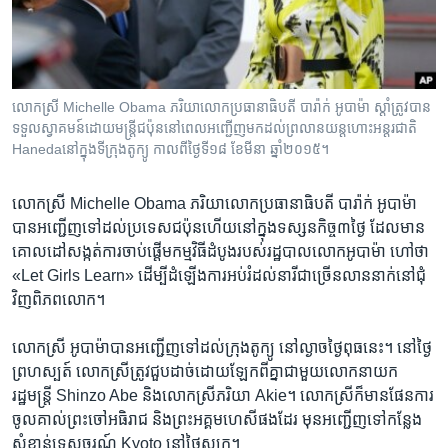
រចនា
សម្ព័ន្ធ​
Khmer English
រំលង​
និង​
បណ្តាញ​សង្គម
ចូល​
លោក​ស្រី​ Michelle​ Obama ភរិយា​លោក​ប្រធានាធិបតី​ បារ៉ាក់​ អូបាម៉ា ស្តាំ​ត្រូវ​បាន​
ទៅ​
ទទួល​ស្វាគមន៍​ដោយ​មន្រ្តី​ជប៉ុន​នៅ​ពេល​អញ្ជើញ​មក​ដល់​ព្រលាន​យន្តហោះ​អន្តរជាតិ​
កាន់​
Hanedaនៅ​ក្នុង​ទីក្រុង​តូក្យូ​ កាល​ពី​ថ្ងៃ​ទី​១៨​ ខែ​មីនា​ ឆ្នាំ​២០១៥។
ទំព័រ​
ភាសា
ស្វែង​
លោក​ស្រី​ Michelle​ Obama ភរិយា​លោក​ប្រធានាធិបតី​ បារ៉ាក់​ អូបាម៉ា​
រក
បាន​អញ្ជើញ​ទៅ​ដល់​ប្រទេស​ជប៉ុន​ហើយ​នៅ​ក្នុង​ទស្សនកិច្ច​៣​ថ្ងៃ​ ដែល​មាន​
គោល​ដៅ​សង្កត់​ការ​ចាប់​ផ្តើម​កម្មវិធី​ដំបូង​របស់​រដ្ឋបាល​លោក​អូបាម៉ា​ ហៅ​ថា​
«Let​ Girls​ Learn‍»​ ដើម្បី​ដំឡើង​ការ​អប់រំ​ដល់​នារី​ជា​ច្រើន​លាន​នាក់​នៅ​ជុំ
វិញ​ពិភពលោក។​
លោក​ស្រី​ អូបាម៉ា​បាន​អញ្ជើញ​ទៅ​ដល់​ក្រុង​តូក្យូ​ នៅ​ល្ងាច​ថ្ងៃ​ពុធ​នេះ។​ នៅ​ថ្ងៃ​
ព្រហស្បត៍​ លោក​ស្រី​ត្រូវ​ជួប​ដាច់​ដោយ​ឡែក​ពី​គ្នា​ជា​មួយ​លោក​នាយក​
រដ្ឋមន្រ្តី​ Shinzo Abe​ និង​លោក​ស្រី​ភរិយា​ Akie។​ លោក​ស្រី​ក៏​មាន​ផែនការ​
ចូល​គាល់​ព្រះ​ចៅ​អធិរាជ​ និង​ព្រះ​អគ្គមហេសី​ផង​ដែរ​ មុន​អញ្ជើញ​ទៅ​កន្លែង​
សំខាន់​ទេសចរណ៍​ Kyoto​ នៅ​ថ្ងៃ​សុក្រ។​