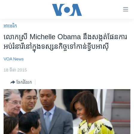
ភ្ជាប់​
ទៅ​
គេហទំព័រ​
អាមេរិក​
កម្ពុជា
ទាក់ទង
លោក​ស្រី​ Michelle​ Obama​ នឹង​សង្កត់​ផែនការ​
រំលង​
អន្តរជាតិ
អប់រំ​នារី​នៅ​ក្នុង​ទស្សនកិច្ច​ទៅ​កាន់​ទ្វីប​អាស៊ី
និង​
អាមេរិក
ចូល​
VOA News
ទៅ​​
ចិន
ទំព័រ​
18 មីនា 2015
ហេឡូវីអូអេ
ព័ត៌មាន​​
ចែករំលែក
តែ​
កម្ពុជាច្នៃប្រតិដ្ឋ
ម្តង
ព្រឹត្តិការណ៍ព័ត៌មាន
រំលង​
និង​
ទូរទស្សន៍ / វីដេអូ​
ចូល​
វិទ្យុ / ផតខាសថ៍
ទៅ​
ទំព័រ​
កម្មវិធីទាំងអស់