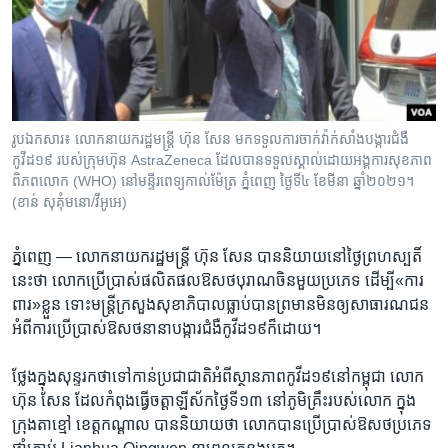
រចនា
សម្ព័ន្ធ​
Khmer English
រំលង​
និង​
បណ្តាញ​សង្គម
ចូល​
ទៅ​
រូបឯកសារ៖ លោក​នាយក​រដ្ឋមន្ត្រី​ ហ៊ុន សែន​ មក​ទទួល​​ការ​ចាក់​​វ៉ាក់សាំង​បង្ការ​ជំងឺ​
កាន់​
កូវីដ១៩​​ របស់​ក្រុមហ៊ុន​ AstraZeneca​ ដែល​បាន​ទទួល​ស្គាល់​ដោយ​អង្គការ​​សុខភាព​
ទំព័រ​
ពិភពលោក (WHO)​ នៅ​មន្ទីរពេទ្យ​កាល់ម៉ែត្រ​​ ភ្នំពេញ​ ថ្ងៃទី៤​ ខែមីនា​ ឆ្នាំ២០២១។
ភាសា
ស្វែង​
(ខាន់​ សុគុំមនោ​/​វីអូអេ)
រក
ភ្នំពេញ —
លោក​នាយក​រដ្ឋ​មន្ត្រី ហ៊ុន សែន បាន​និយាយ​នៅ​ថ្ងៃ​ព្រហស្បតិ៍​
នេះ​ថា លោក​ប្រើ​ប្រាស់​ផលិត​ផល​ឱសថ​បុរាណ​ចិនមួយ​ប្រភេទ​ ដើម្បី​«ការ​
ពារ»​ខ្លួន ​ទោះ​មន្ត្រីក្រសួង​សុខាភិបាល​ធ្លាប់​បាន​ព្រមាន​មិន​ឲ្យ​សាធារណជន​
អំពីការ​ប្រើប្រាស់​ឱសថ​នានា​បង្ការ​ជំងឺ​កូវីដ​១៩ក៏​ដោយ។
ថ្លែង​ក្នុង​សុន្ទរកថា​ទៅ​កាន់​ប្រជាជាតិអំពី​ស្ថានភាព​កូវីដ១៩​នៅ​កម្ពុជា​ លោក​
ហ៊ុន សែន​ ដែលកំពុង​ធ្វើ​ចត្តា​ឡីស័ក​ថ្ងៃទី១៣ ​នៅ​ភូមិគ្រឹះ​របស់​លោក ក្នុង​
ក្រុង​តាខ្មៅ ​ខេត្ត​កណ្ដាល ​បាននិយាយ​ថា​ លោក​បាន​ប្រើប្រាស់​ឱសថ​ប្រភេទ​