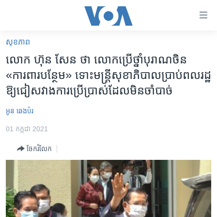
ភ្ជាប់​
ទៅ​
គេហទំព័រ​
សុខភាព
កម្ពុជា
ទាក់ទង
លោក ហ៊ុន សែន ថា លោក​ប្រើថ្នាំ​បុរាណ​ចិន​
រំលង​
អន្តរជាតិ
«ការពារបន្ថែម» ទោះ​មន្ត្រី​សុខាភិបាល​ប្រាប់​ពលរដ្ឋ​
និង​
អាមេរិក
ឱ្យ​ជៀសវាង​ការប្រើប្រាស់​ដែល​មិន​ចាំបាច់
ចូល​
ទៅ​​
ចិន
អូន ឆេងប៉រ
ទំព័រ​
ហេឡូវីអូអេ
ព័ត៌មាន​​
01 កក្កដា 2021
តែ​
កម្ពុជាច្នៃប្រតិដ្ឋ
ម្តង
ចែករំលែក
ព្រឹត្តិការណ៍ព័ត៌មាន
រំលង​
និង​
ទូរទស្សន៍ / វីដេអូ​
ចូល​
វិទ្យុ / ផតខាសថ៍
ទៅ​
ទំព័រ​
កម្មវិធីទាំងអស់