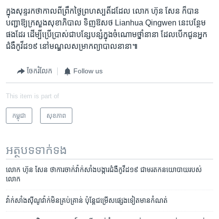
ក្នុង​សុន្ទរកថា​កាលពីព្រឹកថ្ងៃ​ព្រហស្បតិ៍​ដដែល ​លោក ​ហ៊ុន សែន ក៏​បាន​
បញ្ជា​ឱ្យ​ក្រសួង​សុខា​ភិបាល ​ទិញ​ឱសថ Lianhua Qingwen នេះ​បន្ថែម​
ផង​ដែរ ដើម្បី​ប្រើ​ប្រាស់​ជា​បន្សែ​បន្សំ​ក្នុង​ចំណោមថ្នាំនានា​ ដែល​បើក​ជូន​អ្នក​
ជំងឺ​កូវីដ១៩​ នៅ​មណ្ឌល​សម្រាក​ព្យាបាល​នានា៕
ចែករំលែក
Follow us
This item is part of
កម្ពុជា
សុខភាព
អត្ថបទ​ទាក់ទង
លោក​ ហ៊ុន សែន ថា​ការ​ចាក់​​វ៉ាក់សាំង​បង្ការ​ជំងឺកូវីដ១៩ ជា​​មរតក​នយោបាយ​​របស់​
លោក​
វ៉ាក់សាំង​ស៊ីណូវ៉ាក់​មិន​គ្រប់គ្រាន់​ ប៉ុន្តែ​ជម្រើស​ផ្សេង​ទៀត​មាន​កំណត់​