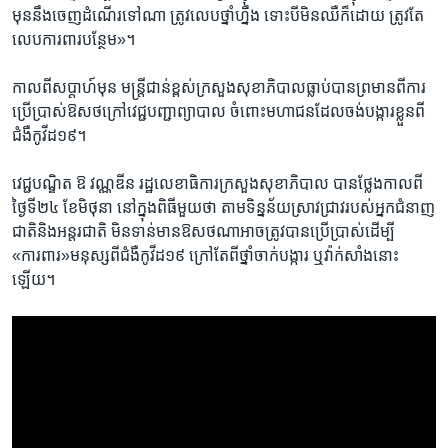
មុន​នឹង​ចេញ​ដំណើរ​ទៅ​ណា ត្រូវ​លេប​ថ្នាំ​ហ្នឹង ទោះ​បី​មិន​ឈឺក៏​ដោយ ត្រូវ​តែ​
លេប​ការពារ​បន្ថែម​»។
​កាល​ពី​សប្ដាហ៍​មុន មន្ត្រី​ជាន់​ខ្ពស់​ក្រសួងសុខា​ភិបាលធ្លាប់​បាន​ព្រមាន​ពី​ការ​
ប្រើប្រាស់​ឱសថ​ក្រៅ​វេជ្ជបញ្ជា​ព្យាបាល ​ចំពោះ​មហាជន​ដែល​ចង់បង្ការ​ខ្លួន​ពី​
ជំងឺ​កូវីដ១៩។
វេជ្ជបណ្ឌិត​ ឱ វណ្ណឌីន​ រដ្ឋលេខាធិការ​ក្រសួង​សុខាភិបាល ​បាន​ថ្លែង​កាល​ពី​
ថ្ងៃទី២៤ ​ខែមិថុនា ​នៅ​ក្នុងពិធី​មួយ​ថា ​តាម​ទិន្នន័យ​ស្រាវជ្រាវ​របស់​អ្នក​ជំនាញ​
ជាតិ​និង​អន្តរជាតិ​ មិន​ទាន់​មាន​ឱសថ​ណាអាច​ត្រូវ​បាន​ប្រើ​ប្រាស់​ដើម្បី​
«ការពារ»​មនុស្ស​ពី​ជំងឺ​កូវីដ១៩ ក្រៅ​តែ​ពីថ្នាំ​ចាក់​បង្ការ​ ឬ​វ៉ាក់​សាំង​នោះ​
ឡើយ។