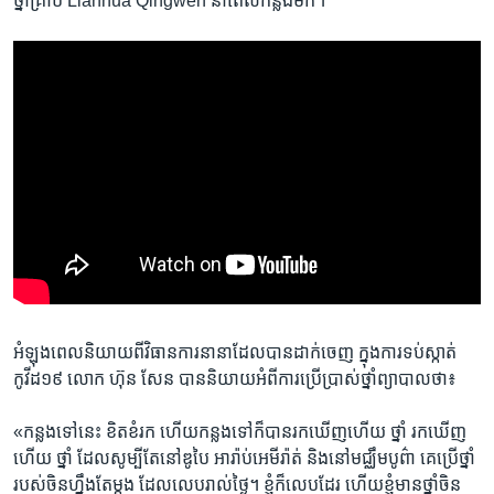
ថ្នាំ​គ្រាប់ Lianhua Qingwen នាពេលកន្លង​មក។
អំឡុង​ពេលនិយាយ​ពី​វិធានការ​នានា​ដែល​បាន​ដាក់​ចេញ ​ក្នុង​ការ​ទប់​ស្កាត់​
កូវីដ១៩ ​លោក ​ហ៊ុន សែន ​បាន​និយាយ​អំ​ពី​ការ​ប្រើ​ប្រាស់​ថ្នាំ​ព្យាបាលថា៖​
«កន្លង​ទៅ​នេះ ខិតខំ​រក ហើយ​កន្លង​ទៅ​ក៏​បាន​រក​ឃើញ​ហើយ​ ថ្នាំ ​រក​ឃើញ​
ហើយ​ ថ្នាំ ​ដែល​សូម្បីតែ​នៅ​ឌូបៃ អារ៉ាប់​អេមី​រ៉ាត់ និង​នៅ​មជ្ឈឹមបូព៌ា ​គេ​ប្រើថ្នាំ​
របស់​ចិន​ហ្នឹង​តែម្ដង ​ដែល​លេប​រាល់​ថ្ងៃ។ ខ្ញុំ​ក៏​លេប​ដែរ ហើយ​ខ្ញុំ​មាន​ថ្នាំ​ចិន