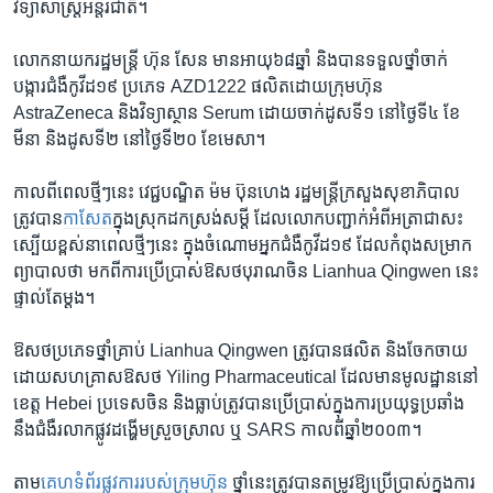
វិទ្យាសាស្ត្រ​អន្តរជាតិ។
លោក​នាយករដ្ឋមន្ត្រី​ ហ៊ុន សែន​ មាន​អាយុ៦៨ឆ្នាំ និង​បាន​ទទួល​ថ្នាំ​ចាក់​
បង្ការ​ជំងឺ​កូវីដ១៩ ​ប្រភេទ AZD1222 ផលិត​ដោយ​ក្រុមហ៊ុន
AstraZeneca និង​វិទ្យាស្ថាន ​Serum ដោយ​ចាក់ដូស​ទី១ នៅ​ថ្ងៃទី៤ ខែ
មីនា​ និង​ដូសទី២ នៅ​ថ្ងៃទី២០​ ខែមេសា។
កាល​ពី​ពេល​ថ្មីៗ​នេះ ​វេជ្ជបណ្ឌិត​ ម៉ម ប៊ុនហេង​ រដ្ឋមន្ត្រី​ក្រសួង​សុខាភិបាល ​
ត្រូវ​បាន​
កាសែត
ក្នុង​ស្រុក​ដកស្រង់​សម្ដី ដែល​លោក​បញ្ជាក់​អំពី​អត្រា​ជា​សះ
ស្បើយ​ខ្ពស់​នា​ពេល​ថ្មីៗ​នេះ ក្នុងចំណោម​អ្នក​ជំងឺ​កូវីដ១៩ ​ដែល​កំពុង​សម្រាក​
ព្យាបាលថា ​មក​ពី​ការ​ប្រើប្រាស់​ឱសថ​បុរាណ​ចិន Lianhua Qingwen នេះ​
ផ្ទាល់​តែ​ម្ដង។
ឱសថ​ប្រភេទ​ថ្នាំគ្រាប់ Lianhua Qingwen ត្រូវ​បាន​ផលិត ​និង​ចែកចាយ​
ដោយ​សហគ្រាសឱសថ Yiling Pharmaceutical ដែល​មាន​មូលដ្ឋាន​នៅ​
ខេត្ត Hebei ប្រទេស​ចិន និង​ធ្លាប់​ត្រូវ​បានប្រើប្រាស់​ក្នុង​ការ​ប្រយុទ្ធ​ប្រឆាំង​
នឹង​ជំងឺ​រលាក​ផ្លូវ​ដង្ហើម​ស្រួច​ស្រាល​ ឬ ​SARS ​កាល​ពីឆ្នាំ២០០៣។
តាម​
គេហទំព័រ​ផ្លូវការ​របស់​ក្រុមហ៊ុន
ថ្នាំ​នេះ​ត្រូវ​បាន​តម្រូវ​ឱ្យ​ប្រើប្រាស់​ក្នុង​ការ​