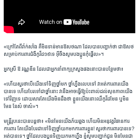
«ក្រៅ​តែ​ពី​វ៉ាក់សាំង ​គឺ​មិន​ទាន់​មាន​ឱសថ​ណា ដែល​បាន​បញ្ជាក់​ថា​ ជា​ឱសថ​
សម្រាប់​ការពារជំងឺ​កូវីដ​១៩​ទេ អ៊ីចឹង​សូម​បង​ប្អូន​កុំ​ផ្អើល»។
អ្នកស្រី​ ឱ វណ្ណឌីន ដែល​ជា​អ្នកនាំពាក្យ​ក្រសួង​ផង​នោះ​បាន​បន្ថែម​ថា៖
«ហើយ​សួរ​ថា​បើ​យើង​ទៅ​ទិញ​ថ្នាំ​មក ថ្នាំ​ហ្នឹង​លេប​ទៅ វា​អត់​ការពារ​យើង​
បាន​ទេ ហើយ​បែរ​ទៅ​ជាថ្នាំ​នោះ វា​នឹង​អាច​ធ្វើឱ្យ​ប៉ះពាល់​ដល់​សុខភាព​យើង​
ទៅវិញ​ទេ ដោយ​សារ​តែយើង​មិន​ដឹង​ថា ​ខ្លួនយើង​នោះឈឺ​កូវីដ​មែន ​ឬ​មិន​
មែន​ នែស៎ ចាស៎»។
មន្ត្រី​រូប​នេះ​បាន​បន្ត​ថា៖ «មិន​មែន​យើង​ភ័យ​ឆ្លង​ ហើយ​មិន​អនុវត្ត​វិធាន​ការ​
ការពារ តែ​យើង​បែរ​ជា​ទៅ​ទិញ​ថ្នាំ​យក​មកការ​ពារ​ខ្លួន! សួរ​ថា​ការ​ពារ​បាន​ទេ?
អត់​បាន​ទេ។ ថ្នាំ​ដែល​បង​ប្អូន​ទិញ​យក​មក​ហ្នឹង ខ្ញុំ​សូម​បញ្ជាក់ជូន មិន​មែន​ជា​