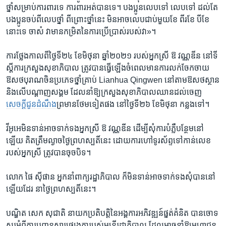
ថ្នាំ​សម្រាប់​ការពារ​ទេ ការពារ​អត់​បាន​ទេ។ បង​ប្អូន​លេប​ទៅ លេប​ទៅ ដល់​តែ​
បងប្អូន​ចប់​ពី​លេប​ថ្នាំ ពី​ព្រោះ​ថ្នាំ​នេះ​ មិន​អាច​លេប​ជាប់​មួយ​ខែ​ ពីរ​ខែ ​បី​ខែ​
នោះ​ទេ ចាស៎ វា​មាន​កម្រិត​នៃ​ការ​ប្រើ​ប្រាស់​របស់​វា»។
ការ​ថ្លែង​កាល​ពី​ថ្ងៃទី២៤ ​ខែ​មិថុនា​ ឆ្នាំ​២០២១​ របស់​អ្នកស្រី​ ឱ វណ្ណឌីន ​នៅ​ទី
ស្ដីការ​ក្រសួង​សុខាភិបាល ត្រូវ​បាន​ធ្វើឡើង​ចំ​ពេល​មាន​ការ​លក់​ចែក​ចាយ​
ឱសថ​បុរាណ​ចិន​ប្រភេទ​ថ្នាំ​គ្រាប់ Lianhua Qingwen នៅ​តាម​ឱសថ​ស្ថាន
​និង​លើ​បណ្ដាញ​សង្គម ដែល​នាំ​ឱ្យ​ក្រសួង​សុខាភិបាលឈាន​ដល់​ចេញ​
សេចក្ដី​ជូនដំណឹង​
ព្រមាន​ថែម​ទៀត​ផង នៅ​ថ្ងៃទី២៦ ​ខែមិថុនា ​កន្លង​ទៅ។
វីអូអេ​មិន​ទាន់​អាច​ទាក់​ទង​អ្នកស្រី​ ឱ វណ្ណឌីន ដើម្បី​សុំការ​បំភ្លឺ​បន្ថែម​នៅ​
ឡើយ គិតត្រឹមល្ងាច​ថ្ងៃព្រហស្បតិ៍​នេះ ដោយ​ការ​ហៅ​ទូរស័ព្ទ​ទៅ​កាន់​លេខ​
របស់អ្នកស្រី​ ត្រូវ​បាន​ចុច​បិទ។
លោក ​ផៃ ស៊ីផាន​ អ្នកនាំពាក្យ​រដ្ឋាភិបាល​ ក៏មិនទាន់​អាច​ទាក់ទង​សុំបាននៅ​
ឡើយដែរ ​នាថ្ងៃ​ព្រហស្បតិ៍​នេះ។​
បណ្ឌិត​ សេក សុជាតិ ​នាយកប្រតិបត្តិនៃអង្គការអភិវឌ្ឍន៍ផ្នត់គំនិត​ បានចោទ
សួរអំពីការ​បញ្ជូន​សារផ្សេងគ្នា​របស់មន្ត្រី​រដ្ឋាភិបាល​ ដែលអាចនាំឱ្យមហាជន