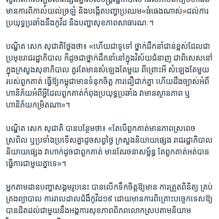
មាន​ការពិភាល់យល់ច្រឡំ និង​បង្កើត​បញ្ហាប្រឈម«ធំធេង​ណាស់»ដល់​ការ
ប្រយុទ្ធ​ប្រឆាំង​នឹង​កូវីដ និង​បញ្ហា​សុខភាព​សាធារណៈ។
បណ្ឌិត​ សេក សុជាតិថ្លែងថា៖ «ហើយ​ជា​ទូទៅ ថ្នាក់ដឹកនាំ​ជាន់ខ្ពស់​ដែល​ជា
ប្រមុខ​រាជរដ្ឋាភិបាល ក៏ដូច​ជា​ថ្នាក់​ដឹក​នាំ​នៅក្នុង​វិស័យ​ជំនាញ ជា​ពិសេស​នៅ​
ក្នុង​ក្រសួង​សុខាភិបាល គួរ​តែ​មាន​សំឡេង​តែ​មួយ ពី​ព្រោះ​អី សំឡេង​តែ​មួយ​
របស់​ពួកគា​ត់ ធ្វើ​ឱ្យ​កម្ពុជា​មាន​ទំនុក​ចិត្ត ការ​ជឿជាក់​គ្នា ហើយ​ដឹង​ច្បាស់​អំពី​
ហានិភ័យ​អំពី​អ្វីដែលពួក​គាត់​កំពុង​ប្រយុទ្ធ​ប្រឆាំង វា​មាន​ស្ថាន​ភាព​ ឬ​
ហានិភ័យ​កម្រិត​ណា»។
បណ្ឌិត ​សេក សុជាតិ ​បាន​បន្ថែម​ថា៖ «តែ​បើ​ពួកគាត់​មាន​ភាព​ស្រពេច​
ស្រពិល ឬ​ប្រទាំង​ប្រទើស​គ្នា​ដូច​សព្វ​ថ្ងៃ ​ក្រសួង​និយាយ​ផ្សេង ​រាជ​រដ្ឋាភិបាល​
និយាយ​ផ្សេង វា​ហាក់​ដូច​ជា​ពួក​គាត់ មាន​តែ​រចនា​សម្ព័ន្ធ តែ​ពួក​គាត់​អត់​បាន​
ធ្វើការជា​មួយ​គ្នា​ទេ»។
អ្នកតាម​ដានបញ្ហា​សង្គមរូបនេះ បាន​លើក​ទឹកចិត្តឱ្យមាន​ ការត្រួតពិនិត្យ គ្រប់
គ្រងព្យាបាល​ ការ​រាល​ដា​ល​ជំងឺ​កូវីដ​១៩ ដោយមានការ​ពិគ្រោះបច្ចេកទេសឱ្យ​
បានដិតដល់ជាមួយនឹងអង្គការសុខភាព​ពិភព​លោក​ស្របតាមនិយាម