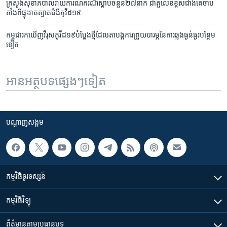
ក្រសួង​សុខាភិបាល​រាយការណ៍​ករណី​ស្លាប់​ចំនួន​២៧នាក់ ​ជា​តួ​លេខ​ខ្ពស់​ជាង​គេ​ចាប់
តាំង​ពី​ផ្ទុះ​រាតត្បាត​ជំងឺ​កូវីដ​១៩
កម្ពុជា​រក​ឃើញ​វីរុស​កូវីដ​១៩​បំប្លែង​ថ្មី​ដែលតា​បង្ក​ការ​ព្រួយ​បារម្ភ​នៃ​ការ​ឆ្លង​ធ្ងន់ធ្ងរ​បន្ថែម​
ទៀត
អានអត្ថបទផ្សេងៗទៀត
បណ្តាញ​សង្គម
កម្មវិធី​ទូរទស្សន៍
កម្មវិធី​វិទ្យុ
ព័ត៌មាន​តាមប្រធានបទ​