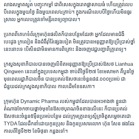
លាង​សម្អាត​សួត បញ្ចុះ​កម្ដៅ ជា​ពិសេស​ក្នុង​រោគ​ផ្ដាសាយ​ធំ ហើយ​ត្រូវ​លេប​
បីពេល​ក្នុង​មួយ​ថ្ងៃ និង​មួយ​ពេល​៤​គ្រាប់។ ក្នុង​ករណី​លេប​បីថ្ងៃ​ហើយ​មិន​ធូរ​
ស្រាល អ្នក​លេប​ត្រូវ​ទៅ​មន្ទីរពេទ្យ​ព្យាបាល។
ប្រភពពី​គេហទំព័រ​ក្រុមហ៊ុន​ផលិតក៏​បាន​បន្ថែម​ដែរ​ថា អ្នក​ដែល​មាន​ជំងឺ​
បេះដូង ក្រលៀន និង​ជំងឺ​រ៉ាំរ៉ៃ​ផ្សេង​ទៀត មិន​ត្រូវ​បាន​អនុញ្ញាត​ឱ្យ​ប្រើប្រាស់​ថ្នាំ​
នេះ​នោះ​ទេ បើសិន​ជា​មិន​មាន​ការ​ពិគ្រោះ និង​ចេញ​វេជ្ជបញ្ជា​ពី​គ្រូពេទ្យ។
ក្រសួង​សុខាភិបាល​បានចេញ​លិខិត​អនុញ្ញាត​ឱ្យ​ប្រើប្រាស់​ឱសថ Lianhua
Qingwen នេះ​នៅក្នុង​ប្រទេស​កម្ពុជា ​ចាប់ពីថ្ងៃទី២៧ ខែមេសា​មក គឺ​បួនថ្ងៃ​
មុន​ពេល​រដ្ឋាភិបាល​ចិន​ បាន​ប្រគល់ឱសថ​នេះ​ចំនួន​៨៨.០០០​ប្រអប់ ជា​
ជំនួយ​ដល់​ក្រសួង​សុខាភិបាល ​កាល​ដើម​ខែ​ឧសភា។
ក្រុមហ៊ុន ​Dynamic Pharma​ របស់​កម្ពុជា​ដែល​បាន​អះអាង​ថា ​ខ្លួន​ជា​
តំណាង​ចែក​ចាយ​ផ្ដាច់​មុខនៃ​ឱសថ​បុរាណ​ចិន​ខាង​លើនេះ​ ក៏​បាន​ប្រគល់​
ឱសថ​នេះ​ចំនួន​៥ម៉ឺន​ប្រអប់​បន្ថែម ដល់ក្រុម​គ្រូ​ពេទ្យ​ស្ម័គ្រចិត្ត​សម្ដេច​តេជោ ​
TYDA​ ដែល​ដឹក​នាំ​ដោយ​កូនប្រុស​ និង​កូនប្រសា​រលោក ហ៊ុន សែន​ ផង​ដែរ
កាល​ពីថ្ងៃទី២២ ខែមិថុនា កន្លង​ទៅ។