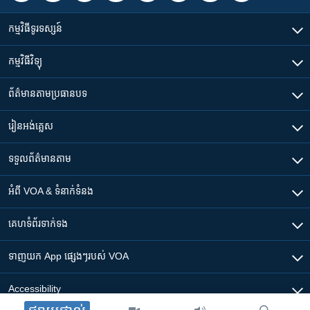
កម្មវិធី​ទូរទស្សន៍
កម្មវិធី​វិទ្យុ
ព័ត៌មាន​តាមប្រធានបទ​
រៀន​​អង់គ្លេស
ទទួល​ព័ត៌មាន​តាម
អំពី​ VOA & ទំនាក់ទំនង
គេហទំព័រ​​ទាក់ទង
ទាញយក​ App ផ្សេងៗ​របស់​ VOA
Accessibility