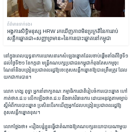
ព័ត៌មាន​ទាក់ទង៖
អង្គការ​សិទ្ធិ​មនុស្ស​ HRW ​រក​ឃើញ​ភាព​មិន​ប្រក្រតី​នៃ​ការ​រាប់​
សន្លឹក​ឆ្នោត​ជា​«សញ្ញា​ព្រមាន»​នៃ​ការ​បោះឆ្នោត​នៅ​កម្ពុជា​
នៅ​ក្នុង​ពេល​យុទ្ធនាការ​ឃោសនា​រក​សំឡេង​ឆ្នោត​ដែល​ចាប់​ផ្តើម​តាំង​ពី​ថ្ងៃ​ទី​១
ដល់​ថ្ងៃ​ទី​២១ ខែកក្កដា មន្រ្តី​គណបក្ស​ប្រជា​ជន​កម្ពុជា​កំពុង​តែ​សកម្ម​ចុះ​
ណែនាំ​និង​បង្រៀន​ប្រជា​ពលរដ្ឋ​ឱ្យ​ចេះ​គូស​សន្លឹក​ឆ្នោត​ឱ្យ​បាន​ត្រឹម​ត្រូវ ដែល​
យក​ជា​ការ​បាន។
លោក ហង្ស ពុទ្ធា អ្នក​នាំពាក្យ​គណៈកម្មាធិការ​ជាតិ​រៀប​ចំការ​បោះ​ឆ្នោត ហៅ​
កាត់​ថា​គ.ជ.ប លើក​ឡើង​ថា​គ.ជ.ប នឹង​ចាត់​វិធាន​ការ ដោយ​អនុវត្ត​តាម​ច្បាប់
ស្តី​អំពី​ការ​បោះ​ឆ្នោត ប្រសិន​បើ​រក​ឃើញ​អ្នក​ដែល​បង្រៀន​ប្រជាពលរដ្ឋ​ឱ្យ​
គូស​សន្លឹក​ឆ្នោត​ខុស។
លោក​ថ្លែង​ថា៖ «រឿង​បន្លំ​ខ្លួន​ធ្វើ​ជា​តំណាង​ឱ្យ​គណបក្ស​នយោបាយ​ណា​មួយ