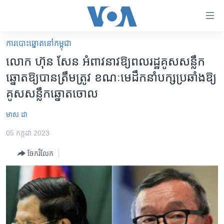
ភ្ជាប់​
ទៅ​
គេហទំព័រ​
​ការ​បោះឆ្នោត​​នៅ​កម្ពុជា
កម្ពុជា
ទាក់ទង
លោក ហ៊ុន សែន អំពាវនាវ​ឱ្យ​ពលរដ្ឋ​គូស​សន្លឹក​
រំលង​
អន្តរជាតិ
ឆ្នោត​ឱ្យ​បាន​ត្រឹម​ត្រូវ ខណៈ​មេដឹកនាំ​បក្ស​ប្រឆាំង​ឱ្យ​
និង​
អាមេរិក
គូស​សន្លឹក​ឆ្នោត​ចោល
ចូល​
ទៅ​​
ចិន
មាស​ ដា
ទំព័រ​
ហេឡូវីអូអេ
ព័ត៌មាន​​
05 កក្កដា 2023
តែ​
កម្ពុជាច្នៃប្រតិដ្ឋ
ម្តង
ចែករំលែក
ព្រឹត្តិការណ៍ព័ត៌មាន
រំលង​
និង​
ទូរទស្សន៍ / វីដេអូ​
ចូល​
វិទ្យុ / ផតខាសថ៍
ទៅ​
ទំព័រ​
កម្មវិធីទាំងអស់