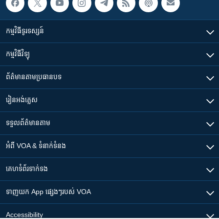
កម្មវិធី​ទូរទស្សន៍
កម្មវិធី​វិទ្យុ
ព័ត៌មាន​តាមប្រធានបទ​
រៀន​​អង់គ្លេស
ទទួល​ព័ត៌មាន​តាម
អំពី​ VOA & ទំនាក់ទំនង
គេហទំព័រ​​ទាក់ទង
ទាញយក​ App ផ្សេងៗ​របស់​ VOA
Accessibility