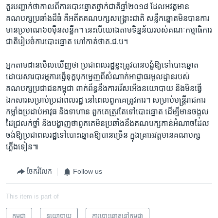
គួរ​បញ្ជាក់​ថា​កាល​ពី​ការ​បោះឆ្នោត​ថ្នាក់​ជាតិ​ឆ្នាំ​២០១៨ ដែល​អវត្តមាន​
គណបក្ស​ប្រឆាំង​ដ៏​ធំ ​គឺ​អតីត​គណបក្ស​សង្គ្រោះ​ជាតិ ​សន្លឹក​ឆ្នោត​មិន​បាន​ការ​
មាន​ប្រមាណ​៦០​ម៉ឺន​សន្លឹក។​ នេះ​បើ​យោង​តាម​ទិន្នន័យ​របស់​គណៈកម្មាធិការ​
ជាតិ​រៀបចំ​ការ​បោះ​ឆ្នោត ​ហៅ​កាត់​ថា​គ.ជ.ប។​
អ្នក​តាម​ដាន​មើល​ឃើញ​ថា​ ប្រជា​ពល​រដ្ឋ​ខ្លះ​ត្រូវ​បាន​បង្ខំ​ឱ្យ​ទៅ​បោះ​ឆ្នោត​
ដោយ​សារ​បារម្ភ​ការ​ធ្វើ​ទុក្ខ​បុក​ម្នេញ​ពី​សំណាក់​អាជ្ញាធរ​មូលដ្ឋាន​របស់​
គណបក្ស​ប្រជា​ជន​កម្ពុជា ​ពាក់ព័ន្ធ​នឹង​ការ​រើស​អើង​នយោបាយ ​និង​មិន​ធ្វើ​
ឯកសារ​សម្រាប់​ប្រជា​ពល​រដ្ឋ ​នៅ​ពេល​ពួកគេ​ត្រូវ​ការ។ សម្រាប់​មន្រ្តី​រាជការ ​
កម្លាំង​ប្រដាប់​អាវុធ ​និង​ទាហាន ​ពួកគេ​ត្រូវ​តែ​ទៅ​បោះ​ឆ្នោត ដើម្បី​មាន​ចង្អុល​
ដៃ​ជ្រលក់​ថ្នាំ និង​បង្ហាញ​ថា​ពួកគេ​មិន​ប្រឆាំង​នឹង​គណបក្ស​កាន់​អំណាច​ដែល​
ចង់​ឱ្យ​ប្រជា​ពលរដ្ឋ​ទៅ​បោះ​ឆ្នោត​ឱ្យ​បាន​ច្រើន ក្នុង​គ្រា​អវត្តមាន​គណបក្ស​
ភ្លើង​ទៀន៕
ចែករំលែក
Follow us
This item is part of
កម្ពុជា
នយោបាយ
​ការ​បោះឆ្នោត​​នៅ​កម្ពុជា