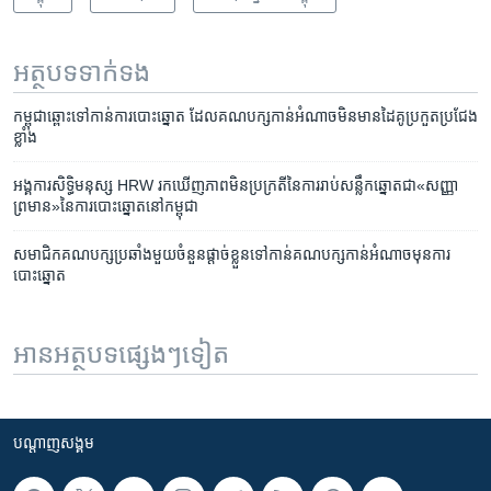
អត្ថបទ​ទាក់ទង
កម្ពុជា​ឆ្ពោះ​ទៅ​កាន់​​ការ​បោះ​ឆ្នោត ​ដែល​គណបក្ស​កាន់​អំណាច​មិន​មាន​ដៃ​គូ​ប្រកួត​ប្រជែង​
ខ្លាំង​​
អង្គការ​សិទ្ធិ​មនុស្ស​ HRW ​រក​ឃើញ​ភាព​មិន​ប្រក្រតី​នៃ​ការ​រាប់​សន្លឹក​ឆ្នោត​ជា​«សញ្ញា​
ព្រមាន»​នៃ​ការ​បោះឆ្នោត​នៅ​កម្ពុជា​
សមាជិក​គណបក្ស​ប្រឆាំង​មួយ​ចំនួន​ផ្តាច់​ខ្លួន​ទៅ​កាន់​គណបក្ស​កាន់​អំណាច​មុន​ការ​
បោះឆ្នោត
អានអត្ថបទផ្សេងៗទៀត
បណ្តាញ​សង្គម