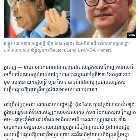
រចនា
សម្ព័ន្ធ​
Khmer English
រំលង​
និង​
បណ្តាញ​សង្គម
ចូល​
ទៅ​
រូប​ផ្គុំ៖ លោកនាយករដ្ឋ​មន្ត្រី ហ៊ុន សែន (ឆ្វេង) និងអតីត​មេដឹកនាំ​គណបក្ស​សង្រ្គោះ​
កាន់​
ជាតិ​ លោក សម រង្ស៊ី(ស្តាំ)។ (Reuters/Leng Len/VOA Khmer)
ទំព័រ​
ភាសា
ស្វែង​
ភ្នំពេញ —
ខណៈ​មាន​ការ​អំពាវ​នាវ​ឱ្យប្រជា​ពលរដ្ឋ​គូស​សន្លឹក​ឆ្នោត​ចោល​ពី​
រក
មេដឹកនាំ​គណបក្ស​ជំទាស់​នៅ​ក្នុង​ការ​បោះ​ឆ្នោត​នា​ថ្ងៃ​ទី​២៣ ខែកក្កដា​ខាង​
មុខ លោក​នាយក​រដ្ឋ​មន្ត្រី ហ៊ុន សែន បាន​អំពាវ​នាវ​ឱ្យ​ប្រជា​ពលរដ្ឋ​គូស​
សន្លឹក​ឆ្នោត​ឱ្យ​បាន​ត្រឹម​ត្រូវ​ដែល​អាច​យក​ជា​ការ​បាន។
នៅ​ព្រឹក​ថ្ងៃ​ពុធ​នេះ លោក​នាយក​រដ្ឋ​មន្ត្រី​ ហ៊ុន សែន បាន​ថ្លែង​សារ​ជា​សំឡេង​
ក្នុង​ប្រព័ន្ធ​ទំនាក់​ទំនង​តេឡេក្រាម​របស់​លោក​ទាក់​ទង​នឹង​ការ​គូស​សន្លឹក​ឆ្នោត​
ថា៖ «ដូច្នេះ​ខ្ញុំ​អំពាវ​នាវ​ទាំង​សមាជិក​សមាជិកា​គណ​បក្ស​ប្រជា​ជន​ ទាំង​
បណ្តា​គណបក្ស​នយោបាយ​ផ្សេងៗ​រួម​គ្នា ដើម្បី​ពន្យល់​ដល់​ប្រជា​ពលរដ្ឋ​ឱ្យ​
គូស​សន្លឹក​ឆ្នោត​ឱ្យ​បាន​ត្រឹម​ត្រូវ ព្រោះ​នេះ​គឺ​ជា​កិច្ច​ដែល​យើង​ត្រូវ​ធ្វើ​រួម​គ្នា