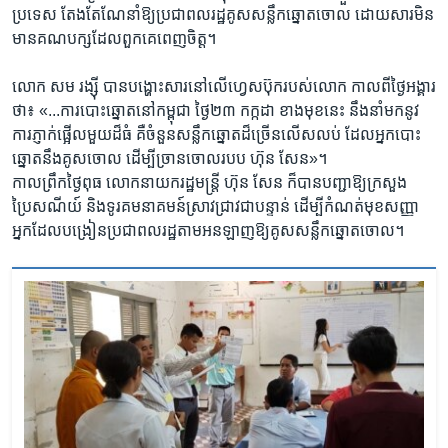
ប្រទេស តែង​តែណែនាំ​ឱ្យ​ប្រជា​ពលរដ្ឋ​គូស​សន្លឹក​ឆ្នោត​ចោល ដោយ​សារ​មិន​
មាន​គណ​បក្ស​ដែល​ពួក​គេ​ពេញ​ចិត្ត។
លោក សម រង្ស៊ី បាន​បង្ហោះ​សារ​នៅ​លើ​ហ្វេសប៊ុក​របស់​លោក កាល​ពី​ថ្ងៃ​អង្គារ​
ថា៖ «...ការ​បោះ​ឆ្នោត​នៅ​កម្ពុជា ថ្ងៃ​២៣ កក្កដា ខាង​មុខ​នេះ នឹង​នាំ​មក​នូវ​
ការ​ភ្ញាក់​ផ្អើល​មួយ​ដ៏​ធំ គឺ​ចំនួន​សន្លឹក​ឆ្នោត​ដ៏​ច្រើន​លើស​លប់ ដែល​អ្នក​បោះ​
ឆ្នោត​នឹង​គូស​ចោល ដើម្បី​ច្រាន​ចោល​របប ហ៊ុន សែន​»។
កាល​ព្រឹក​ថ្ងៃ​ពុធ លោក​នាយក​រដ្ឋ​មន្រ្តី​ ហ៊ុន សែន ក៏​បាន​បញ្ជា​ឱ្យ​ក្រសួង​
ប្រៃសណីយ៍ និង​ទូរគមនាគមន៍​ស្រាវ​ជ្រាវ​ជា​បន្ទាន់ ដើម្បី​កំណត់​មុខ​សញ្ញា​
អ្នក​ដែល​បង្រៀន​ប្រជាពលរដ្ឋ​តាម​អនឡាញ​ឱ្យ​គូស​សន្លឹក​ឆ្នោត​ចោល។