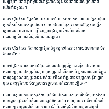
ដើម្បី​ឱ្យ​ការ​បោះ​ឆ្នោត​មួយ​ធានា​នូវ​ភាព​រលូន និង​ជោគ​ជ័យ​សម្រាប់​ជាតិ​
យើង​ទាំង​មូល»។
លោក ហ៊ុន សែន ថ្លែង​បែប​នេះ​ បន្ទាប់​ពី​លោក​អះ​អាង​ថា​ មាន​ជន​ក្លែង​បន្លំ​ជា​
ថ្នាក់​ដឹកនាំ​គណបក្ស​ប្រជា​ជន បាន​ទៅ​ណែនាំ​អ្នក​បោះ​ឆ្នោត​ឱ្យ​គូស​សន្លឹក​
ឆ្នោត​នោះ​ចោល ដោយ​ប្រើ​សញ្ញា​ផ្សេង ខុស​ពី​ការ​ណែនាំ​របស់​
គណៈកម្មាធិការ​ជាតិ​រៀប​ចំ​ការ​បោះ​ឆ្នោត។
លោក ហ៊ុន សែន ក៏​បាន​បញ្ជា​ឱ្យ​ចាប់​ខ្លួន​អ្នក​ទាំង​នោះ ដោយ​ពុំ​មាន​ការ​លើក​
លែង​ឡើយ។
លោក​ថ្លែង​ថា៖ «សូម​ចាប់​ឱ្យ​បាន​ចំពោះ​ជន​ប្រព្រឹត្ត​បទ​ល្មើស ជា​ពិសេស​
គណ​បក្ស​ប្រជា​ជន​ត្រូវ​តែ​ទទួល​ខុស​ត្រូវ​ទៅ​លើ​ការ​ចាប់ អ្នក​ណា​ដែល​បន្លំ​ខ្លួន​
ជា​មនុស្ស​គណបក្ស​ប្រជា​ជន​ ហើយ​ទៅ​ណែនាំ​ប្រជា​ជន​ឱ្យ​គូស​សន្លឹក​ឆ្នោត​
ខុស​ ជន​ទុច្ចរិត​នេះ មិន​ត្រូវ​បាន​ទទួល​ការ​អត់​ឱន​នោះ​ឡើយ»។
ខណៈ​អវត្ត​មាន​គណ​បក្ស​ភ្លើងទៀន​ដែល​ជា​គណបក្ស​ប្រឆាំង​ដ៏​ធំ​មួយ​ក្នុង​ការ​
បោះ​ឆ្នោត​ជ្រើស​តាំង​តំណាងរាស្រ្ត​នីតិកាល​ទី​៧ខាង​មុខ​នេះ​ អតីត​មេដឹកនាំ​
គណបក្ស​សង្រ្គោះ​ជាតិ​ លោក សម រង្ស៊ី ដែល​កំពុង​និរទេស​ខ្លួន​នៅ​ក្រៅ​