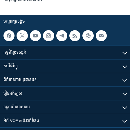
បណ្តាញ​សង្គម
កម្មវិធី​ទូរទស្សន៍
កម្មវិធី​វិទ្យុ
ព័ត៌មាន​តាមប្រធានបទ​
រៀន​​អង់គ្លេស
ទទួល​ព័ត៌មាន​តាម
អំពី​ VOA & ទំនាក់ទំនង