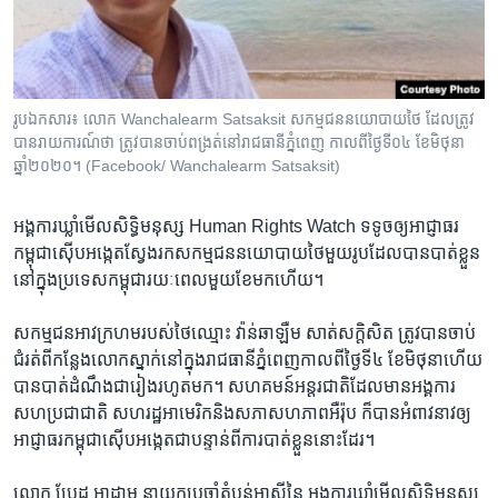
រចនា
សម្ព័ន្ធ​
Khmer English
រំលង​
និង​
បណ្តាញ​សង្គម
ចូល​
រូបឯកសារ៖ លោក Wanchalearm Satsaksit សកម្មជននយោបាយថៃ ដែលត្រូវ
ទៅ​
បានរាយការណ៍ថា ត្រូវបានចាប់ពង្រត់នៅរាជធានីភ្នំពេញ កាលពីថ្ងៃទី០៤ ខែមិថុនា
កាន់​
ឆ្នាំ២០២០។ (Facebook/ Wanchalearm Satsaksit)
ទំព័រ​
ភាសា
ស្វែង​
អង្គការ​ឃ្លាំមើល​សិទ្ធិមនុស្ស​ Human Rights Watch​ ទទូច​ឲ្យ​អាជ្ញាធរ​
រក
កម្ពុជា​ស៊ើបអង្កេត​ស្វែងរកសកម្មជន​នយោបាយ​ថៃ​មួយរូប​ដែល​បាន​បាត់ខ្លួន​
នៅ​ក្នុង​ប្រទេស​កម្ពុជា​រយៈ​ពេល​មួយ​ខែ​មក​ហើយ។
សកម្មជន​អាវក្រហម​របស់​ថៃ​ឈ្មោះ​ វ៉ាន់ឆាឡឺម សាត់សក្តិសិត ​ត្រូវ​បាន​ចាប់​
ជំរត់​ពី​កន្លែង​លោក​ស្នាក់​នៅ​ក្នុង​រាជធានី​ភ្នំពេញ​កាល​ពី​ថ្ងៃទី​៤​ ខែមិថុនា​ហើយ​
បាន​បាត់​ដំណឹង​ជារៀង​រហូត​មក។ សហគមន៍​អន្តរជាតិ​ដែល​មាន​អង្គការ​
សហ​ប្រជាជាតិ ​សហរដ្ឋ​អាមេរិក​និង​សភា​សហភាព​អឺរ៉ុប​ ក៏បាន​អំពាវនាវ​ឲ្យ​
អាជ្ញាធរ​កម្ពុជា​ស៊ើបអង្កេត​ជា​បន្ទាន់​ពី​ការបាត់ខ្លួន​នោះ​ដែរ។
លោក ប្រែដ អាដាម ​នាយក​ប្រចាំ​តំបន់​អាស៊ី​នៃ ​អង្គការ​ឃ្លាំមើល​សិទ្ធិ​មនុស្ស​