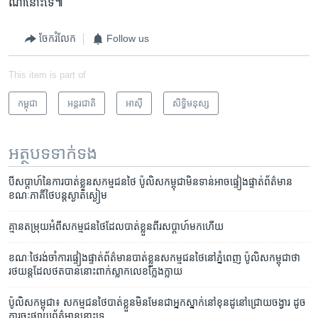
ណា​នោះ​ទេ៕
ចែករំលែក
Follow us
This item is part of
កម្ពុជា
អន្តរជាតិ
អាស៊ី
សិទ្ធិ​មនុស្ស
អត្ថបទ​ទាក់ទង
បី​សប្តាហ៍​នៃ​ការបាត់ខ្លួន​សកម្មជន​ថៃ ប៉ូលិស​កម្ពុជា​មិន​ទាន់​អាច​ផ្ទៀងផ្ទាត់​ព័ត៌មាន
ខណៈ​ភាគី​ថៃ​បន្ត​ស្ងាត់ស្ងៀម
គ្មាន​តម្រុយ​អំពី​សកម្មជន​ថៃ​ដែល​បាត់​ខ្លួន​ពីរ​សប្ដាហ៍​មក​ហើយ
ខណៈថៃ​រង់ចាំ​ការផ្ទៀងផ្ទាត់​ព័ត៌មាន​បាត់​ខ្លួន​សកម្មជន​ថៃ​នៅ​ភ្នំពេញ ប៉ូលិស​កម្ពុជា​ថា
រថយន្ត​ដែល​ថត​បាន​នោះ​ពាក់​ស្លាក​លេខ​ក្លែងក្លាយ
ប៉ូលិស​កម្ពុជា៖ សកម្មជន​ថៃ​បាត់​ខ្លួន​មិន​មែន​ជា​អ្នក​ស្នាក់​នៅ​ខុនដូ​នៅ​ជ្រោយ​ចង្វារ ដូច​
ការ​ចុះ​ផ្សាយ​ព័ត៌មាន​នោះ​ទេ