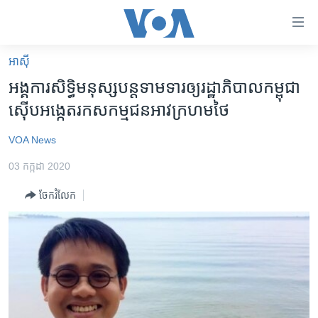
ភ្ជាប់​
ទៅ​
គេហទំព័រ​
អាស៊ី
កម្ពុជា
ទាក់ទង
អង្គការ​សិទ្ធិមនុស្ស​បន្ត​ទាមទារ​ឲ្យ​រដ្ឋាភិបាល​កម្ពុជា​
រំលង​
អន្តរជាតិ
ស៊ើប​អង្កេត​រក​សកម្មជន​អាវ​ក្រហម​ថៃ
និង​
អាមេរិក
ចូល​
VOA News
ទៅ​​
ចិន
ទំព័រ​
03 កក្កដា 2020
ហេឡូវីអូអេ
ព័ត៌មាន​​
ចែករំលែក
តែ​
កម្ពុជាច្នៃប្រតិដ្ឋ
ម្តង
ព្រឹត្តិការណ៍ព័ត៌មាន
រំលង​
និង​
ទូរទស្សន៍ / វីដេអូ​
ចូល​
វិទ្យុ / ផតខាសថ៍
ទៅ​
ទំព័រ​
កម្មវិធីទាំងអស់