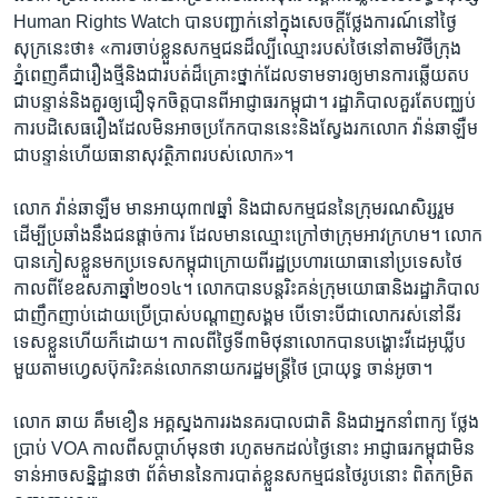
Human Rights Watch ​បាន​បញ្ជាក់​នៅ​ក្នុង​សេចក្តី​ថ្លែងការណ៍​នៅថ្ងៃ​
សុក្រ​នេះ​ថា៖ «ការ​ចាប់​ខ្លួន​សកម្មជន​ដ៏ល្បីឈ្មោះ​របស់​ថៃ​នៅ​តាម​វិថី​ក្រុង​
ភ្នំពេញ​គឺជា​រឿងថ្មី​និង​ជា​របត់​ដ៏​គ្រោះថ្នាក់ដែល​ទាមទារ​ឲ្យមាន​ការឆ្លើយ​តប​
ជា​បន្ទាន់​និង​គួរឲ្យ​ជឿ​ទុក​ចិត្ត​បាន​ពីអាជ្ញាធរ​កម្ពុជា។ រដ្ឋាភិបាល​គួរ​តែ​បញ្ឈប់​
ការ​បដិសេធ​រឿង​ដែល​មិន​អាច​ប្រកែក​បាន​នេះ​និង​ស្វែង​រកលោក​ វ៉ាន់ឆាឡឺម​
ជា​បន្ទាន់​ហើយ​ធានា​សុវត្ថិភាព​របស់​លោក»។​
លោក វ៉ាន់ឆាឡឺម​ មាន​អាយុ​៣៧​ឆ្នាំ ​និង​ជា​សកម្មជន​នៃ​ក្រុម​រណសិរ្ស​រួម​
ដើម្បី​ប្រឆាំង​នឹង​ជន​ផ្តាច់ការ ​ដែល​មាន​ឈ្មោះ​ក្រៅ​ថា​ក្រុមអាវ​ក្រហម។ លោក​
បាន​ភៀស​ខ្លួន​មក​ប្រទេស​កម្ពុជា​ក្រោយ​ពី​រដ្ឋ​ប្រហារ​យោធា​នៅ​ប្រទេស​ថៃ​
កាល​ពី​ខែឧសភា​ឆ្នាំ​២០១៤។ លោក​បាន​បន្ត​រិះ​គន់​ក្រុម​យោធា​និង​រដ្ឋាភិបាល​
ជា​ញឹក​ញាប់​ដោយ​ប្រើប្រាស់​បណ្តាញ​សង្គម​ បើទោះ​បី​ជា​លោក​រស់​នៅ​នីរ
ទេស​ខ្លួន​ហើយ​ក៏ដោយ។ កាលពីថ្ងៃ​ទី៣​មិថុនា​លោក​បាន​បង្ហោះ​វីដេអូឃ្លីប​
មួយ​តាមហ្វេសប៊ុក​រិះគន់​លោក​នាយក​រដ្ឋមន្ត្រី​ថៃ​ ប្រាយុទ្ធ ចាន់អូចា។
លោក ​ឆាយ គឹម​ខឿន ​អគ្គស្នង​ការ​រង​នគរបាល​ជាតិ​ និង​ជា​អ្នក​នាំពាក្យ​ ថ្លែង​
ប្រាប់ ​VOA​ កាលពី​សប្តាហ៍​មុនថា ​រហូត​មក​ដល់​ថ្ងៃ​នោះ ​អាជ្ញាធរ​កម្ពុជា​មិន​
ទាន់​អាច​សន្និដ្ឋាន​ថា​ ព័ត៌មាន​នៃ​ការ​បាត់​ខ្លួន​សកម្មជន​ថៃ​រូប​នោះ ​ពិត​កម្រិត​