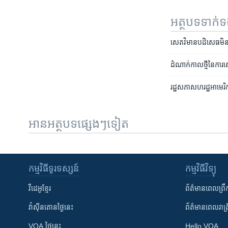
អត្ថបទ​ទាក់
សេតវិមាន​បដិសេធ​មិន​ច
ដំណាក់កាល​ថ្មី​នៃ​ការ​ស៊
រដ្ឋសភា​សហរដ្ឋអាមេរិក​
អានអត្ថបទផ្សេងៗទៀត
កម្មវិធី​ទូរទស្សន៍
កម្មវិធី​វិទ្យុ
វីដេអូ​ខ្មែរ
ព័ត៌មាន​ពេល​ព្រឹ
វ៉ាស៊ីនតោន​ថ្ងៃ​នេះ
ព័ត៌មាន​​ពេល​រាត្រ
VOA ថ្ងៃនេះ
Hello VOA