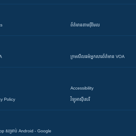
ts
ព័ត៌មាន​តាម​អ៊ីមែល
OA
ក្រម​​​សីលធម៌​​​អ្នក​​​សារព័ត៌មាន VOA
Accessibility
y Policy
វិទ្យុ​អាស៊ី​សេរី
 App សម្រាប់ Android - Google