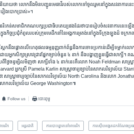
ាយ​ថា លោក​នឹង​មិន​បញ្ជូន​មេធាវី​របស់​លោក​ទៅ​ចូលរួម​នៅ​ក្នុង​សវនាការ​នេ
​ជា​រឿង​បោកប្រាស់‍»។
រិះគន់​សមាជិក​គណបក្ស​ប្រជាធិបតេយ្យ​ផង​ដែរ​ថា​បាន​រៀបចំ​សវនាការ​នេះ​ឡើង
ុង​កិច្ច​ប្រជុំ​កំពូល​របស់​ក្រុម​មេដឹកនាំ​នៃ​អង្គការ​អូតង់​នៅ​ក្នុង​ទីក្រុង​ឡុងដ៍ ចក្រ
ស្អែក​នឹង​ផ្ដោត​លើ​ហេតុផល​ធម្មនុញ្ញ​ពាក់ព័ន្ធ​នឹង​ការ​ចោទ​ប្រកាន់​ដើម្បី​ទម្លាក់​ល
្នក​សិក្សា​ស្រាវជ្រាវ​ផ្នែក​ច្បាប់​ចំនួន ៤ នាក់ នឹង​បង្ហាញ​ខ្លួន​ធ្វើ​ជា​សាក្សី។ គណ
ពី​ថ្ងៃ​ចន្ទ​ម្សិលមិញ​ថា សាក្សី​ទាំង ៤ នាក់​នេះ​គឺ​លោក Noah Feldman សាស្ត្រាចារ
rvard អ្នកស្រី Pamela Karlin សាស្ត្រាចារ្យ​ច្បាប់​នៃ​សាកល​វិទ្យាល័យ St
សាស្ត្រាចារ្យ​ច្បាប់​នៃ​សាកល​វិទ្យាល័យ North Carolina និង​លោក Jonath
ាប់​នៃ​សាកល​វិទ្យាល័យ George Washington៕
Follow us
បោះពុម្ព
ាមេរិក​
អន្តរជាតិ
ការបោះឆ្នោតនៅអាមេរិក
ការស៊ើបអង្កេតដកតំណែងប្រធ