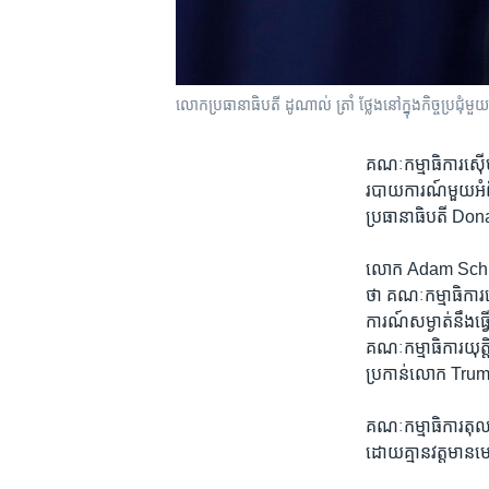
លោក​ប្រធានាធិបតី ដូណាល់ ត្រាំ ថ្លែង​នៅ​ក្នុង​កិច្ចប្រជុំ​ម
គណៈកម្មាធិការ​ស៊ើបក
របាយការណ៍​មួយ​អំពី​
ប្រធានាធិបតី Do
លោក Adam Schiff ដ
ថា គណៈកម្មាធិការ​
ការណ៍​សម្ងាត់​នឹង​ធ្វ
គណៈកម្មាធិការ​យុត្ត
ប្រកាន់​លោក Trum
គណៈកម្មាធិការ​តុលាកា
ដោយ​គ្មាន​វត្តមាន