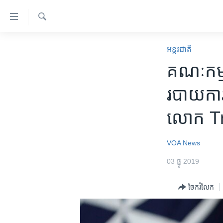
ភ្ជាប់​
ទៅ​
គេហទំព័រ​
ស្វែង​
កម្ពុជា
រក
អន្តរជាតិ
ទាក់ទង
អន្តរជាតិ
គណៈកម្មា
រំលង​
និង​
អាមេរិក
របាយការណ៍
ចូល​
ចិន
ទៅ​​
លោក Tr
ទំព័រ​
ហេឡូវីអូអេ
ព័ត៌មាន​​
កម្ពុជាច្នៃប្រតិដ្ឋ
តែ​
VOA News
ម្តង
ព្រឹត្តិការណ៍ព័ត៌មាន
03 ធ្នូ 2019
រំលង​
ទូរទស្សន៍ / វីដេអូ​
និង​
ចែករំលែក
ចូល​
វិទ្យុ / ផតខាសថ៍
ទៅ​
កម្មវិធីទាំងអស់
ទំព័រ​