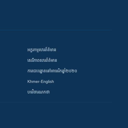
អក្ខរកម្មសារព័ត៌មាន
សេរីភាពសារព័ត៌មាន
ការបោះឆ្នោតនៅអាមេរិកឆ្នាំ២០២០
Khmer-English
បទវិចារណកថា