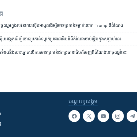
ទង
ូលរួម​ក្នុង​សវនាការ​ស៊ើប​អង្កេត​ដើម្បី​ចោទ​ប្រកាន់​ទម្លាក់​លោក Trump ពី​តំណែង
ើបអង្កេត​ដើម្បី​ចោទប្រកាន់​ទម្លាក់​ប្រធានាធិបតី​ពី​តំណែង​ចាប់​ផ្ដើម​ក្នុង​សប្ដាហ៍​នេះ
ទំនង​នឹង​បោះឆ្នោត​លើ​ការ​ចោទ​ប្រកាន់​ដក​ប្រធានាធិបតី​ចេញ​​ពី​តំណែង​នៅ​ចុង​ឆ្នាំ​នេះ
បណ្តាញ​សង្គម
ក
ី