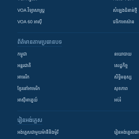
VOA ​វិទ្យាសាស្ត្រ
សំឡេង​ជំនាន់​ថ្មី
VOA 60 អាស៊ី
វេទិកា​អាស៊ាន
ព័ត៌មាន​តាមប្រធានបទ​
កម្ពុជា
នយោបាយ
អន្តរជាតិ
សេដ្ឋកិច្ច
អាមេរិក
សិទ្ធិមនុស្ស
ខ្មែរ​នៅអាមេរិក
សុខភាព
អាស៊ីអាគ្នេយ៍
អប់រំ
រៀន​​អង់គ្លេស
អង់គ្លេស​ជាមួយ​ម៉ានី​និង​ម៉ូរី
រៀន​​​​​​អង់គ្លេ