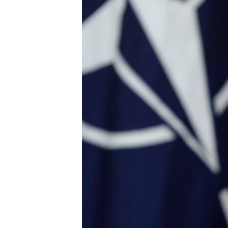
រចនា
សម្ព័ន្ធ​
រំលង​
និង​
ចូល​
ទៅ​
កាន់​
ទំព័រ​
ស្វែង​
រក