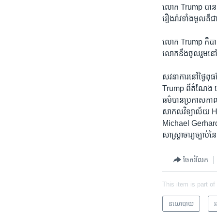
លោក Trump បាន​និយ
រឿង​រ៉ាវ​ទាំង​មូល​គឺ
លោក Trump ក៏​បាន​
លោក​នឹង​ចូលរួម​នៅ​ក្ន
សវនាការ​នៅ​ថ្ងៃ​ពុធ​
Trump ពី​តំណែង ដោយ​អ
ធម៌​បាន​ប្រកាស​កាល​
សាកល​វិទ្យាល័យ Ha
Michael Gerhardt 
សាស្ត្រាចារ្យ​ច្ប
ចែករំលែក
This item is part of
នយោបាយ
អ