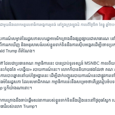
ួយ​ជាមួយ​នឹង​លោក​អគ្គលេខាធិការ​អង្គការ​អូតង់ នៅ​ក្នុង​ក្រុង​ឡុងដ៍ កាលពី​ថ្ងៃទី៣ ខែធ្នូ ឆ្នាំ
ារណ៍​សម្ងាត់​នៃ​រដ្ឋសភា​សហរដ្ឋ​អាមេរិក​គ្រោង​នឹង​ផ្សព្វផ្សាយ​ជា​សាធារណៈ​នៅ​ថ្ងៃ​
ការ​រក​ឃើញ និង​អនុសាសន៍​របស់​ខ្លួន​ទាក់ទិន​នឹង​ការ​ស៊ើប​អង្កេត​ដើម្បី​ចោទ​ប្រក
nald Trump ពី​តំណែង។
ែល​ជា​ប្រធាន​គណៈកម្មាធិការ​នេះ បាន​ប្រាប់​ទូរទស្សន៍ MSNBC កាល​ពី​យប់​ថ្ង
នេះ​កំពុងតែ «បង្ហើយ» របាយការណ៍​នេះ។ លោក​ក៏​បាន​និយាយ​ផង​ដែរ​ថា គណៈកម
ើ​ការ​បោះ​ឆ្នោត​នៅ​យប់​ថ្ងៃ​អង្គារ​នេះ ដើម្បី​ដាក់​បញ្ជូន​របាយការណ៍​នេះ​ជា​ផ្លូវការ​ទៅ
ិធម៌​នៃ​រដ្ឋសភា ដែល​សមាជិក​គណៈកម្មាធិការ​នេះ​នឹង​សម្រេច​ថា​តើ​ត្រូវ​រៀបចំ​បទ
p ឬ​ក៏​យ៉ាង​ណា​នោះ។
រ​គ្រោង​នឹង​ចាប់ផ្ដើម​សវនាការ​របស់​ខ្លួន​ទាក់ទិន​នឹង​រឿង​នេះ​នៅ​ថ្ងៃ​ពុធ​ស្អែក ហើយ​
​មេធាវី​របស់​លោក Trump។