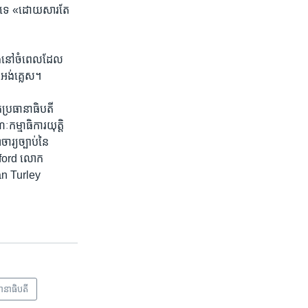
ះ​ទេ «ដោយសារ​តែ​
​នៅ​ចំ​ពេល​ដែល​
ភព​អង់គ្លេស។
ោក​ប្រធានាធិបតី
ៈកម្មាធិការ​យុត្តិ
្យ​ច្បាប់​នៃ​
anford លោក
an Turley
ានាធិបតី