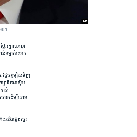
២០១៩។
អង្គារ​នេះ​នូវ​
ាន់​ទម្លាក់​លោក​
ៃ​ចន្ទ​ម្សិលមិញ​
្មាធិការ​ស៊ើប
​កាន់​
​ចោទ​ដើម្បី​ចោទ​
នឹង​ធ្វើ​ដូច្នេះ​