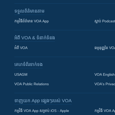
ទទួល​ព័ត៌មាន​តាម
កម្មវិធី​ព័ត៌មាន VOA App
ស្តាប់ Podcas
អំពី​ VOA & ទំនាក់ទំនង
អំពី​ VOA
ធម្មនុញ្ញ​នៃ V
គេហទំព័រ​​ទាក់ទង
USAGM
VOA English
VOA Public Relations
VOA's Privac
ទាញយក​ App ផ្សេងៗ​របស់​ VOA
Khmer English
កម្មវិធី​ VOA App សម្រាប់ iOS - Apple
កម្មវិធី​ VOA