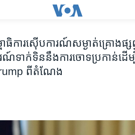
ធិការ​ស៊ើបការណ៍​សម្ងាត់គ្រោង​ផ្សព្
​ទាក់ទិន​នឹង​ការ​ចោទ​ប្រកាន់​ដើម្បី​
ump ពី​តំណែង