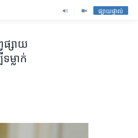
ផ្សាយផ្ទាល់
វផ្សាយ​
ទម្លាក់​