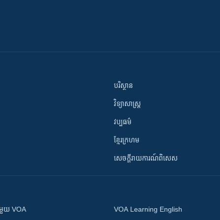
បរិស្ថាន
វិទ្យាសាស្រ្ត
វប្បធម៌
ខ្មែរក្រហម
សេចក្តីរាយការណ៍ពិសេស
ស​​ជាមួយ VOA
VOA Learning English