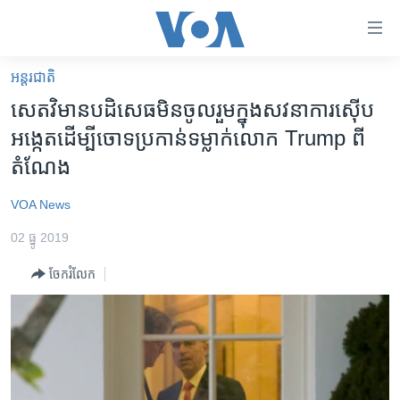
ភ្ជាប់​
ទៅ​
គេហទំព័រ​
អន្តរជាតិ
កម្ពុជា
ទាក់ទង
សេតវិមាន​បដិសេធ​មិន​ចូលរួម​ក្នុង​សវនាការ​ស៊ើប​
រំលង​
អន្តរជាតិ
អង្កេត​ដើម្បី​ចោទ​ប្រកាន់​ទម្លាក់​លោក Trump ពី​
និង​
អាមេរិក
តំណែង
ចូល​
ទៅ​​
ចិន
VOA News
ទំព័រ​
ហេឡូវីអូអេ
ព័ត៌មាន​​
02 ធ្នូ 2019
តែ​
កម្ពុជាច្នៃប្រតិដ្ឋ
ម្តង
ចែករំលែក
ព្រឹត្តិការណ៍ព័ត៌មាន
រំលង​
និង​
ទូរទស្សន៍ / វីដេអូ​
ចូល​
វិទ្យុ / ផតខាសថ៍
ទៅ​
ទំព័រ​
កម្មវិធីទាំងអស់