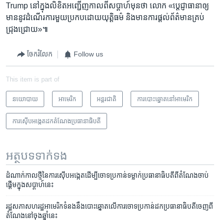
Trump នៅ​ក្នុង​លិខិត​អញ្ជើញ​កាល​ពី​សប្ដាហ៍​មុន​ថា លោក «ប្ដេជ្ញា​ធានា​ឲ្យ​
មាន​នូវ​ដំណើរការ​មួយ​ប្រកប​ដោយ​យុត្តិធម៌ និង​មាន​ការ​ផ្ដល់​ព័ត៌មាន​គ្រប់​
ជ្រុងជ្រោយ‍»៕
ចែករំលែក
Follow us
This item is part of
នយោបាយ
អាមេរិក​
អន្តរជាតិ
ការបោះឆ្នោតនៅអាមេរិក
ការស៊ើបអង្កេតដកតំណែងប្រធានាធិបតី
អត្ថបទ​ទាក់ទង
ដំណាក់កាល​ថ្មី​នៃ​ការ​ស៊ើបអង្កេត​ដើម្បី​ចោទប្រកាន់​ទម្លាក់​ប្រធានាធិបតី​ពី​តំណែង​ចាប់​
ផ្ដើម​ក្នុង​សប្ដាហ៍​នេះ
រដ្ឋសភា​សហរដ្ឋអាមេរិក​ទំនង​នឹង​បោះឆ្នោត​លើ​ការ​ចោទ​ប្រកាន់​ដក​ប្រធានាធិបតី​ចេញ​​ពី​
តំណែង​នៅ​ចុង​ឆ្នាំ​នេះ