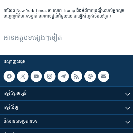
កាសែត New York Times ថា លោក Trump ដឹង​អំពី​ពាក្យ​បណ្ដឹង​របស់​អ្នក​លួច​
បញ្ចេញ​ព័ត៌មាន​សម្ងាត់ មុន​ពេលផ្តល់ជំនួយ​យោធា​ឡើង​វិញ​ដល់​អ៊ុយក្រែន
អានអត្ថបទផ្សេងៗទៀត
បណ្តាញ​សង្គម
កម្មវិធី​ទូរទស្សន៍
កម្មវិធី​វិទ្យុ
ព័ត៌មាន​តាមប្រធានបទ​