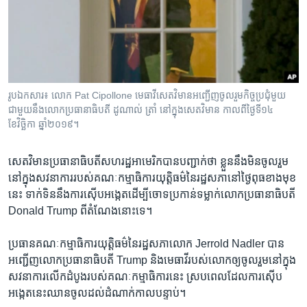
រចនា
សម្ព័ន្ធ​
Khmer English
រំលង​
និង​
បណ្តាញ​សង្គម
ចូល​
ទៅ​
រូប​ឯកសារ៖ លោក Pat Cipollone មេធាវី​សេតវិមាន​អញ្ជើញ​ចូលរួម​កិច្ចប្រជុំ​មួយ​
កាន់​
ជាមួយ​នឹង​លោក​ប្រធានាធិបតី ដូណាល់ ត្រាំ នៅ​ក្នុង​សេតវិមាន កាលពី​ថ្ងៃទី១៤
ទំព័រ​
ខែវិច្ឆិកា ឆ្នាំ២០១៩។
ភាសា
ស្វែង​
រក
សេតវិមាន​ប្រធានាធិបតី​សហរដ្ឋ​អាមេរិក​បាន​បញ្ជាក់​ថា ខ្លួន​នឹង​មិន​ចូលរួម​
នៅ​ក្នុង​សវនាការ​របស់​គណៈកម្មាធិការ​យុត្តិធម៌​នៃ​រដ្ឋសភា​នៅ​ថ្ងៃ​ពុធ​ខាង​មុខ​
នេះ ទាក់ទិន​នឹង​ការ​ស៊ើប​អង្កេត​ដើម្បី​ចោទ​ប្រកាន់​ទម្លាក់​លោក​ប្រធានាធិបតី
Donald Trump ពី​តំណែង​នោះ​ទេ។
ប្រធាន​គណៈកម្មាធិការ​យុត្តិធម៌​នៃ​រដ្ឋសភា​លោក Jerrold Nadler បាន​
អញ្ជើញ​លោក​ប្រធានាធិបតី Trump និង​មេធាវី​របស់​លោក​ឲ្យ​ចូលរួម​នៅ​ក្នុង​
សវនាការ​លើក​ដំបូង​របស់​គណៈកម្មាធិការ​នេះ ស្រប​ពេល​ដែល​ការ​ស៊ើប​
អង្កេត​នេះ​ឈាន​ចូល​ដល់​ដំណាក់កាល​បន្ទាប់។