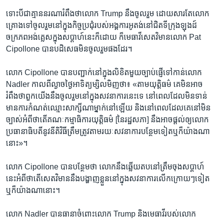
ទោះបីជា​គ្មាន​នរណា​រំពឹង​ថា​លោក Trump នឹង​ចូលរួម ដោយសារ​តែ​លោក​
គ្រោង​ទៅ​ចូលរួម​នៅ​ក្នុង​កិច្ច​ប្រជុំ​របស់​អង្គការ​អូតង់​នៅ​ជិត​ទីក្រុង​ឡុងដ៍
ចក្រភព​អង់គ្លេស​ក្នុង​សប្ដាហ៍​នេះ​ក៏​ដោយ ក៏​មេធាវី​សេតវិមាន​លោក Pat
Cipollone បាន​បដិសេធ​មិន​ចូលរួម​ផង​ដែរ។
លោក Cipollone បាន​បញ្ជាក់​នៅ​ក្នុង​លិខិត​មួយ​ច្បាប់​ផ្ញើ​ទៅ​កាន់​លោក
Nadler កាល​ពី​ល្ងាច​ថ្ងៃ​អាទិត្យ​ម្សិលមិញ​ថា៖ «តាម​យុត្តិធម៌ គេ​មិន​អាច​
រំពឹង​ថា​ពួក​យើង​នឹង​ចូលរួម​នៅ​ក្នុង​សវនាការ​នេះ​ទេ នៅ​ពេល​ដែល​មិន​ទាន់​
មាន​ការ​កំណត់​ឈ្មោះ​សាក្សី​ណា​ម្នាក់​នៅ​ឡើយ និង​នៅ​ពេល​ដែល​គេ​នៅ​មិន​
ច្បាស់​អំពី​ថា​តើ​គណៈកម្មាធិការ​យុត្តិធម៌​ [នៃ​រដ្ឋសភា] នឹង​អាច​ផ្ដល់​ឲ្យ​លោក​
ប្រធានាធិបតី​នូវ​នីតិវិធី​ត្រឹមត្រូវ​តាម​រយៈ​សវនាការ​បន្ថែម​ទៀត​ឬ​ក៏​យ៉ាង​ណា​
នោះ‍»។
លោក Cipollone បាន​បន្ថែម​ថា លោក​នឹង​ឆ្លើយតប​នៅ​ត្រឹម​ចុង​សប្ដាហ៍​
នេះ​អំពី​ថា​តើ​សេតវិមាន​នឹង​បង្ហាញ​ខ្លួន​នៅ​ក្នុង​សវនាការ​លើក​ក្រោយៗ​ទៀត​
ឬ​ក៏​យ៉ាង​ណា​នោះ។
លោក Nadler បាន​ធានា​ចំពោះ​លោក Trump និង​មេធាវី​របស់​លោក