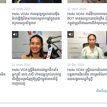
26 មេសា 2024
12 មេសា 2024
Hello VOA៖ ការអនុវត្ត​ច្បាប់​ដោយ​ម៉ឺង
Hello VOA៖ ការ​វិនិយោគ​តាម​ទម្
ម៉ាត់​ធ្វើ​ឱ្យ​វិធានការ​ទប់ស្កាត់​កម្តៅ​ក្នុង​រោង
BOT​ មាន​ផល​ប្រយោជន៍​ច្រើន ប៉ុន្
ចក្រ​មាន​ប្រសិទ្ធភាព​​
កម្ពុជា​ត្រូវ​ពិចារណា​លើ​ចំណុច​មួ
01 មេសា 2024
28 មីនា 2024
Hello VOA ស្ត្រីនិងភាពជាអ្នកដឹកនាំ៖
Hello VOA៖ ស្រ្តីពលករចំណាក
ជននិង​
អ្នកស្រី សេង រាសី ហ៊ានជន្នះគ្រប់ឧបសគ្គ
បន្តរងការរើសអើង ទោះរួមចំណែកខ
ដើម្បីចូលរួមជំរុញឱ្យស្រ្តីកម្ពុជាមានសិទ្ធិ
ដល់សង្គមសេដ្ឋកិច្ចក្តី
ពេញលេញ
មើល​វីដេអ