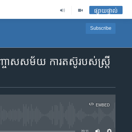
ផ្សាយផ្ទាល់
Subscribe
រាស​សម័យ ការ​តស៊ូ​របស់​ស្រ្តី​
EMBED
ble
20:11