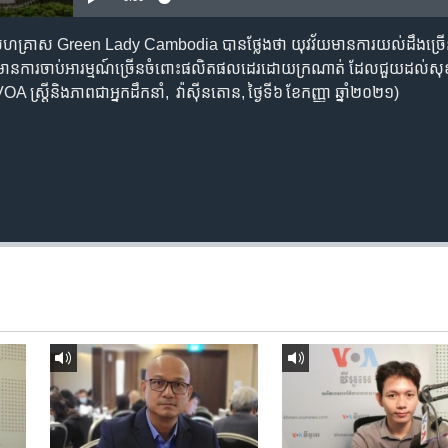
ក​សហគ្រាស Green Lady Cambodia បាន​ថ្លែង​ថា យុវវ័យ​មាន​ការយល់​ដឹង​ច្រើន​
ិង​មាន​ការចាប់​អារម្មណ៍​ច្រើន​ចំពោះ​ផលិតផល​ដេរ​ដោយ​ក្រណាត់ ដែល​ជួយ​ដល់​សុ
o VOA ស្រ្តីនិងភាពជាអ្នកដឹកនាំ, វ៉ាស៊ីនតោន, ថ្ងៃទី៦ ខែកញ្ញា ឆ្នាំ២០២១)