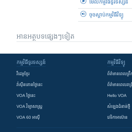
មើល​កម្មវិធី​ទូរទស្សន៍
ចុចស្តាប់កម្មវិធីវិទ្យុ
អានអត្ថបទផ្សេងៗទៀត
កម្មវិធី​ទូរទស្សន៍
កម្មវិធី​វិទ្យុ
វីដេអូ​ខ្មែរ
ព័ត៌មាន​ពេល​ព្រឹ
វ៉ាស៊ីនតោន​ថ្ងៃ​នេះ
ព័ត៌មាន​​ពេល​រាត្រ
VOA ថ្ងៃនេះ
Hello VOA
VOA ​វិទ្យាសាស្ត្រ
សំឡេង​ជំនាន់​ថ្មី
VOA 60 អាស៊ី
វេទិកា​អាស៊ាន