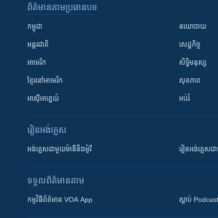
ព័ត៌មាន​តាមប្រធានបទ​
កម្ពុជា
នយោបាយ
អន្តរជាតិ
សេដ្ឋកិច្ច
អាមេរិក
សិទ្ធិមនុស្ស
ខ្មែរ​នៅអាមេរិក
សុខភាព
អាស៊ីអាគ្នេយ៍
អប់រំ
រៀន​​អង់គ្លេស
អង់គ្លេស​ជាមួយ​ម៉ានី​និង​ម៉ូរី
រៀន​​​​​​អង់គ្លេ
ទទួល​ព័ត៌មាន​តាម
កម្មវិធី​ព័ត៌មាន VOA App
ស្តាប់ Podcas