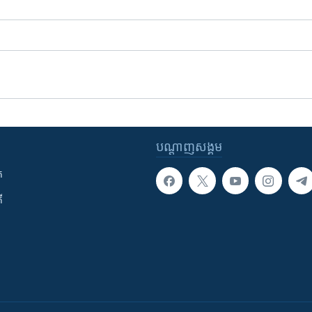
បណ្តាញ​សង្គម
ក
ី