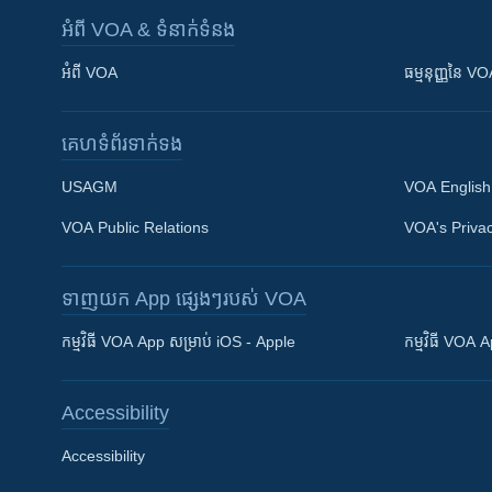
អំពី​ VOA & ទំនាក់ទំនង
អំពី​ VOA
ធម្មនុញ្ញ​នៃ V
គេហទំព័រ​​ទាក់ទង
USAGM
VOA English
VOA Public Relations
VOA's Privac
ទាញយក​ App ផ្សេងៗ​របស់​ VOA
Khmer English
កម្មវិធី​ VOA App សម្រាប់ iOS - Apple
កម្មវិធី​ VOA
បណ្តាញ​សង្គម
Accessibility
Accessibility
ភាសា