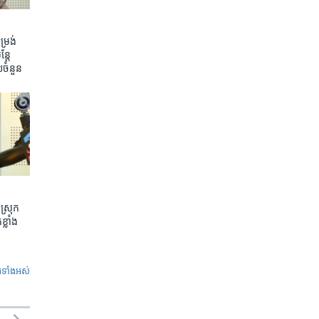
រង់ ​
តែ​
យ​ចំនួន
ស្រុក
្លាំង
ូ​ទាំង​អស់