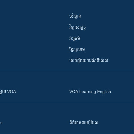
បរិស្ថាន
វិទ្យាសាស្រ្ត
វប្បធម៌
ខ្មែរក្រហម
សេចក្តីរាយការណ៍ពិសេស
ស​​ជាមួយ VOA
VOA Learning English
ts
ព័ត៌មាន​តាម​អ៊ីមែល