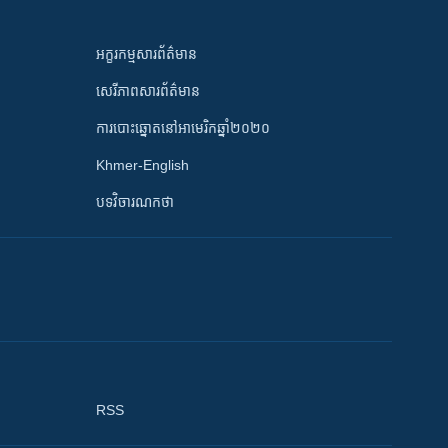
អក្ខរកម្មសារព័ត៌មាន
សេរីភាពសារព័ត៌មាន
ការបោះឆ្នោតនៅអាមេរិកឆ្នាំ២០២០
Khmer-English
បទវិចារណកថា
RSS