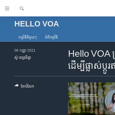
ភ្ជាប់​
ទៅ​
គេហទំព័រ​
ស្វែង​
HELLO VOA
កម្ពុជា
រក
ទាក់ទង
អន្តរជាតិ
រំលង​
កម្មវិធី​នីមួយៗ
អំពី​កម្មវិធី​
និង​
អាមេរិក
ចូល​
06 កញ្ញា 2021
Hello VOA ស្រ្
ចិន
ទៅ​​
ស៊ូ ពេជ្រចិន្តា
ទំព័រ​
ហេឡូវីអូអេ
ដើម្បី​ផ្លាស់ប្
ព័ត៌មាន​​
កម្ពុជាច្នៃប្រតិដ្ឋ
តែ​
ម្តង
ព្រឹត្តិការណ៍ព័ត៌មាន
រំលង​
ចែករំលែក
ទូរទស្សន៍ / វីដេអូ​
និង​
ចូល​
វិទ្យុ / ផតខាសថ៍
ទៅ​
កម្មវិធីទាំងអស់
ទំព័រ​