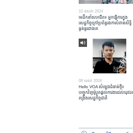
10 ឧសភា 2024
មេដឹកនាំសហជីព៖ អ្នកធ្វើការក្នុង
សេដ្ឋកិច្ចក្រៅប្រព័ន្ធរងការបំពានសិទ្ធិ
ធ្ងន់ធ្ងរជាងគេ
08 មេសា 2024
Hello VOA សំឡេង​ជំនាន់​ថ្មី៖
បច្ចេកវិទ្យា​រ៉ូបូត​ផ្តល់​ការងារ​ដល់​យុវ
ពង្រឹង​​សេដ្ឋកិច្ច​ជាតិ​​​​​​