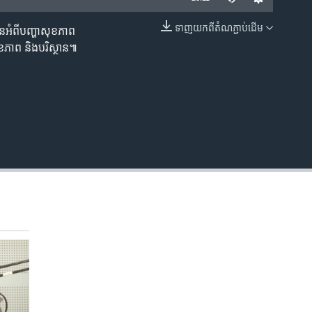
ទាញ​យក​ពី​តំណភ្ជាប់​ដើម
អំពី​បញ្ហា​សុខភាព​
EMBED
ខភាព​ និង​បរិស្ថាន៕