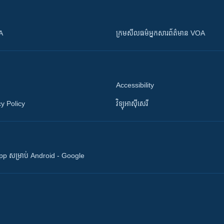
OA
ក្រម​​​សីលធម៌​​​អ្នក​​​សារព័ត៌មាន VOA
Accessibility
y Policy
វិទ្យុ​អាស៊ី​សេរី
 App សម្រាប់ Android - Google