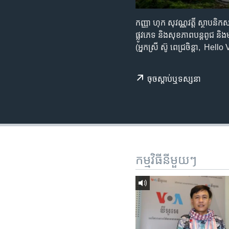
រចនា
សម្ព័ន្ធ​
កញ្ញា ហុក សុវណ្ណវត្តី ស្ថាបនិ
រំលង​
ផ្លូវភេទ និង​សុខភាព​បន្ត​ពូជ ន
និង​
(អ្នកស្រី ស៊ូ ពេជ្រចិន្តា, Hell
ចូល​
ទៅ​
កាន់​
ចុច​​ស្តាប់​ឬ​ទស្សនា
ទំព័រ​
ស្វែង​
រក
កម្មវិធី​នីមួយៗ