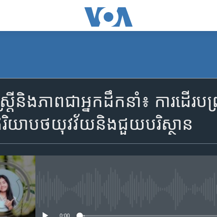
SUBSCRIBE
តីនិងភាពជាអ្នកដឹកនាំ៖ ការដើរ​បញ្ច្
Apple Podcasts
តូរ​ឥរិយាបថ​យុវវ័យ​និង​ជួយ​បរិស្ថាន
ទទួល​​​សេវា​​​ Podcast
No media source currently availa
0:00