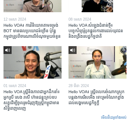
12 មេសា 2024
08 មេសា 2024
Hello VOA៖ ការ​វិនិយោគ​តាម​ទម្រង់ ​
Hello VOA សំឡេង​ជំនាន់​ថ្មី៖
BOT​ មាន​ផល​ប្រយោជន៍​ច្រើន ប៉ុន្តែ​
បច្ចេកវិទ្យា​រ៉ូបូត​ផ្តល់​ការងារ​ដល់​យុវជន
កម្ពុជា​ត្រូវ​ពិចារណា​លើ​ចំណុច​មួយ​ចំនួន
និង​ពង្រឹង​​សេដ្ឋកិច្ច​ជាតិ​​​​​​
01 មេសា 2024
28 មីនា 2024
Hello VOA ស្ត្រីនិងភាពជាអ្នកដឹកនាំ៖
Hello VOA៖ ស្រ្តីពលករចំណាកស្រុក
អ្នកស្រី សេង រាសី ហ៊ានជន្នះគ្រប់ឧប
បន្តរងការរើសអើង ទោះរួមចំណែកខ្លាំង
សគ្គដើម្បីចូលរួមជំរុញឱ្យស្រ្តីកម្ពុជាមាន
ដល់សង្គមសេដ្ឋកិច្ចក្តី
សិទ្ធិពេញលេញ
មើល​វីដេអូ​ទាំង​អស់