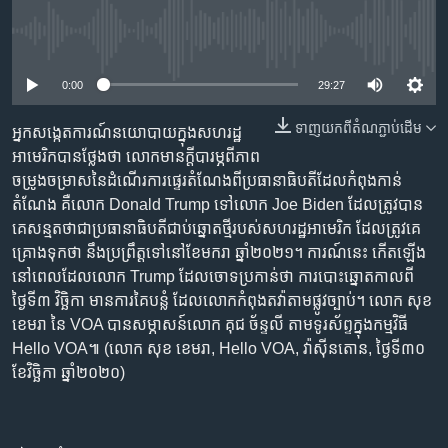
រចនា
សម្ព័ន្ធ​
Khmer English
No media source currently available
រំលង​
និង​
0:00
29:27
បណ្តាញ​សង្គម
ចូល​
ទៅ​
ទាញ​យក​ពី​តំណភ្ជាប់​ដើម
អ្នក​សង្កេតការណ៍​នយោបាយ​ក្នុង​សហរដ្ឋ​
កាន់​
អាមេរិក​បាន​ថ្លែងថា លោក​មាន​ក្តី​បារម្ភ​ពី​ភាព​
ទំព័រ​
ចម្រូង​ចម្រាស​នៃ​ដំណើរការផ្ទេរ​តំណែង​ពី​ប្រធានាធិបតី​ដែល​កំពុង​កាន់​
ភាសា
ស្វែង​
តំណែង គឺ​លោក Donald Trump ទៅ​លោក Joe Biden ដែល​ត្រូវ​បាន​
រក
គេ​សន្មត​ថា​ជា​ប្រធានាធិបតី​ជាប់​ឆ្នោត​ថ្មី​របស់​សហរដ្ឋអាមេរិក ដែល​ត្រូវគេ​
គ្រោង​ទុកថា នឹង​ប្រព្រឹត្ត​ទៅ​នៅខែ​មករា ឆ្នាំ​២០២១។ ការណ៍​នេះ កើតឡើង​
នៅពេល​ដែល​លោក Trump ដែល​ចោទ​ប្រកាន់​ថា ការ​បោះឆ្នោត​កាលពី​
ថ្ងៃទី៣​ វិច្ឆិកា មានការ​គៃបន្លំ ​ដែល​លោក​កំពុង​តវ៉ា​តាម​ផ្លូវច្បាប់។ លោក សុខ
ខេមរា​ នៃ ​VOA បាន​សម្ភាសន៍​លោក គុជ ច័ន្ទលី ​តាមទូរស័ព្ទ​ក្នុង​កម្មវិធី
Hello VOA៕ (លោក សុខ ខេមរា, Hello VOA, វ៉ាស៊ីនតោន, ថ្ងៃទី៣០
ខែវិច្ឆិកា ឆ្នាំ២០២០)