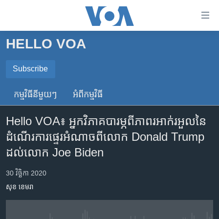
ភ្ជាប់​
ទៅ​
គេហទំព័រ​
HELLO VOA
កម្ពុជា
ទាក់ទង
រំលង​
អន្តរជាតិ
Subscribe
និង​
SUBSCRIBE
អាមេរិក
ចូល​
កម្មវិធី​នីមួយៗ
អំពី​កម្មវិធី​
ទៅ​​
ចិន
ទទួល​​​សេវា​​​ Podcast
ទំព័រ​
Hello VOA៖ អ្នកវិភាគ​បារម្ភ​ពី​ភាពរអាក់រអួល​នៃ​
ហេឡូវីអូអេ
ព័ត៌មាន​​
ដំណើរការ​ផ្ទេរ​អំណាច​ពី​លោក Donald Trump
តែ​
កម្ពុជាច្នៃប្រតិដ្ឋ
ដល់​លោក Joe Biden
ម្តង
ព្រឹត្តិការណ៍ព័ត៌មាន
រំលង​
30 វិច្ឆិកា 2020
និង​
ទូរទស្សន៍ / វីដេអូ​
ចូល​
សុខ ខេមរា
វិទ្យុ / ផតខាសថ៍
ទៅ​
ទំព័រ​
កម្មវិធីទាំងអស់