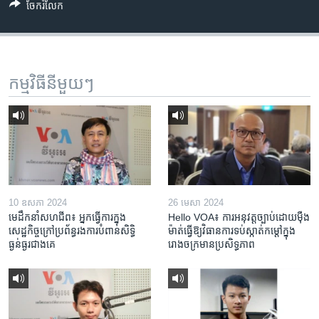
ចែករំលែក
កម្មវិធី​នីមួយៗ
10 ឧសភា 2024
26 មេសា 2024
មេដឹកនាំសហជីព៖ អ្នកធ្វើការក្នុង
Hello VOA៖ ការអនុវត្ត​ច្បាប់​ដោយ​ម៉ឺង
សេដ្ឋកិច្ចក្រៅប្រព័ន្ធរងការបំពានសិទ្ធិ
ម៉ាត់​ធ្វើ​ឱ្យ​វិធានការ​ទប់ស្កាត់​កម្តៅ​ក្នុង​
ធ្ងន់ធ្ងរជាងគេ
រោងចក្រ​មាន​ប្រសិទ្ធភាព​​