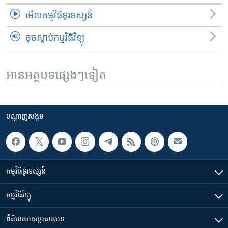
មើល​កម្មវិធី​ទូរទស្សន៍
ចុចស្តាប់កម្មវិធីវិទ្យុ
អានអត្ថបទផ្សេងៗទៀត
បណ្តាញ​សង្គម
កម្មវិធី​ទូរទស្សន៍
កម្មវិធី​វិទ្យុ
ព័ត៌មាន​តាមប្រធានបទ​