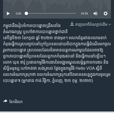
រចនា
No media source currently available
សម្ព័ន្ធ​
Khmer English
រំលង​
0:00
24:59
និង​
បណ្តាញ​សង្គម
ទាញ​យក​ពី​តំណភ្ជាប់​ដើម
ចូល​
កម្ពុជា​នឹង​រៀបចំ​ការបោះឆ្នោត​ជ្រើសតាំង​
ទៅ​
តំណាងរាស្រ្ត ឬ​ហៅ​ថា​ការបោះឆ្នោត​ថ្នាក់​ជាតិ
កាន់​
នៅ​ថ្ងៃ​ទី២៣ ខែកក្កដា ឆ្នាំ ២០២៣ ខាងមុខ។ ពលករ​ខ្មែរ​ជាង​១​លាន​នាក់​
ទំព័រ​
កំពុង​ធ្វើការ​ស្របច្បាប់​នៅ​ក្រៅ​ប្រទេស​ដោយ​ពិបាក​ក្នុង​ការធ្វើ​ដំណើរ​មក​ចូល
ភាសា
ស្វែង​
រួម​ការបោះឆ្នោត ស្របពេល​ដែល​មិនមាន​យន្តការ​ណាមួយ​ដែល​អាច​ឱ្យ​
រក
ពួកគេ​បោះឆ្នោត​ពី​ប្រទេស​ដែល​ពួកគេ​កំពុង​រស់នៅ និង​ធ្វើការ​នៅឡើយ។
លោក ឃុន ថារ៉ូ ប្រធាន​កម្មវិធី​ការងារ​នៃ​មជ្ឈមណ្ឌល​សម្ព័ន្ធភាព​ការងារ និង​
សិទ្ធិ​មនុស្ស ហៅ​កាត់​ថា​ សង់​ត្រាល់ ថ្លែង​ក្នុង​កម្មវិធី Hello VOA ស្តីពី​
ពលករ​ចំណាក​ស្រុក​ថា ពលករ​ចំណាក​ស្រុក​នៅតែ​មាន​ឧសគ្គ​ក្នុង​ការចូលរួម​
បោះឆ្នោត៕ (អ្នកនាង កាន់ វិច្ឆិកា, ភ្នំពេញ, ២៣ កុម្ភៈ​ ២០២៣)
ចែករំលែក