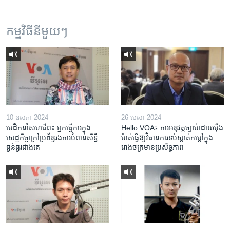
កម្មវិធី​នីមួយៗ
10 ឧសភា 2024
26 មេសា 2024
មេដឹកនាំសហជីព៖ អ្នកធ្វើការក្នុង
Hello VOA៖ ការអនុវត្ត​ច្បាប់​ដោយ​ម៉ឺង
សេដ្ឋកិច្ចក្រៅប្រព័ន្ធរងការបំពានសិទ្ធិ
ម៉ាត់​ធ្វើ​ឱ្យ​វិធានការ​ទប់ស្កាត់​កម្តៅ​ក្នុង​
ធ្ងន់ធ្ងរជាងគេ
រោងចក្រ​មាន​ប្រសិទ្ធភាព​​