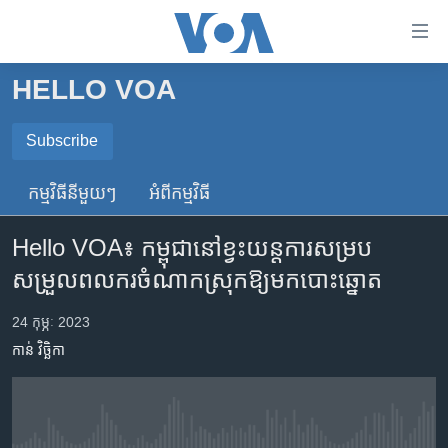
ភ្ជាប់​
ទៅ​
គេហទំព័រ​
HELLO VOA
កម្ពុជា
ទាក់ទង
រំលង​
អន្តរជាតិ
Subscribe
និង​
SUBSCRIBE
អាមេរិក
ចូល​
កម្មវិធី​នីមួយៗ
អំពី​កម្មវិធី​
ទៅ​​
ចិន
ទទួល​​​សេវា​​​ Podcast
ទំព័រ​
Hello VOA៖ កម្ពុជា​នៅ​ខ្វះ​យន្តការ​សម្រប
ហេឡូវីអូអេ
ព័ត៌មាន​​
សម្រួល​ពលករ​ចំណាក​ស្រុក​ឱ្យ​មក​បោះឆ្នោត
តែ​
កម្ពុជាច្នៃប្រតិដ្ឋ
ម្តង
ព្រឹត្តិការណ៍ព័ត៌មាន
24 កុម្ភៈ 2023
រំលង​
កាន់ វិច្ឆិកា
និង​
ទូរទស្សន៍ / វីដេអូ​
ចូល​
វិទ្យុ / ផតខាសថ៍
ទៅ​
ទំព័រ​
កម្មវិធីទាំងអស់