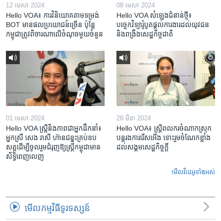
12 មេសា 2024
08 មេសា 2024
Hello VOA៖ ការ​វិនិយោគ​តាម​ទម្រង់ ​
Hello VOA សំឡេង​ជំនាន់​ថ្មី៖
BOT​ មាន​ផល​ប្រយោជន៍​ច្រើន ប៉ុន្តែ​
បច្ចេកវិទ្យា​រ៉ូបូត​ផ្តល់​ការងារ​ដល់​យុវជន
កម្ពុជា​ត្រូវ​ពិចារណា​លើ​ចំណុច​មួយ​ចំនួន
និង​ពង្រឹង​​សេដ្ឋកិច្ច​ជាតិ​​​​​​
01 មេសា 2024
28 មីនា 2024
Hello VOA ស្ត្រីនិងភាពជាអ្នកដឹកនាំ៖
Hello VOA៖ ស្រ្តីពលករចំណាកស្រុក
អ្នកស្រី សេង រាសី ហ៊ានជន្នះគ្រប់ឧប
បន្តរងការរើសអើង ទោះរួមចំណែកខ្លាំង
សគ្គដើម្បីចូលរួមជំរុញឱ្យស្រ្តីកម្ពុជាមាន
ដល់សង្គមសេដ្ឋកិច្ចក្តី
សិទ្ធិពេញលេញ
មើល​វីដេអូ​ទាំង​អស់
មើល​កម្មវិធី​ទូរទស្សន៍