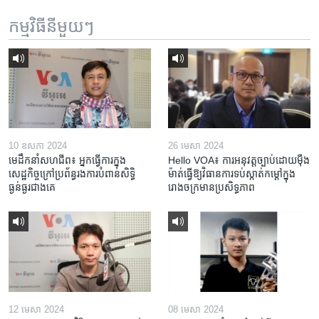
កម្មវិធី​នីមួយៗ
10 ឧសភា 2024
26 មេសា 2024
មេដឹកនាំសហជីព៖ អ្នកធ្វើការក្នុង
Hello VOA៖ ការអនុវត្ត​ច្បាប់​ដោយ​ម៉ឺង
សេដ្ឋកិច្ចក្រៅប្រព័ន្ធរងការបំពានសិទ្ធិ
ម៉ាត់​ធ្វើ​ឱ្យ​វិធានការ​ទប់ស្កាត់​កម្តៅ​ក្នុង​
ធ្ងន់ធ្ងរជាងគេ
រោងចក្រ​មាន​ប្រសិទ្ធភាព​​
12 មេសា 2024
08 មេសា 2024