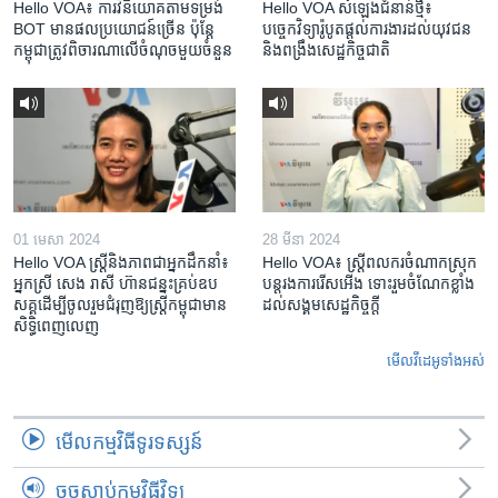
Hello VOA៖ ការ​វិនិយោគ​តាម​ទម្រង់ ​
Hello VOA សំឡេង​ជំនាន់​ថ្មី៖
BOT​ មាន​ផល​ប្រយោជន៍​ច្រើន ប៉ុន្តែ​
បច្ចេកវិទ្យា​រ៉ូបូត​ផ្តល់​ការងារ​ដល់​យុវជន
កម្ពុជា​ត្រូវ​ពិចារណា​លើ​ចំណុច​មួយ​ចំនួន
និង​ពង្រឹង​​សេដ្ឋកិច្ច​ជាតិ​​​​​​
01 មេសា 2024
28 មីនា 2024
Hello VOA ស្ត្រីនិងភាពជាអ្នកដឹកនាំ៖
Hello VOA៖ ស្រ្តីពលករចំណាកស្រុក
អ្នកស្រី សេង រាសី ហ៊ានជន្នះគ្រប់ឧប
បន្តរងការរើសអើង ទោះរួមចំណែកខ្លាំង
សគ្គដើម្បីចូលរួមជំរុញឱ្យស្រ្តីកម្ពុជាមាន
ដល់សង្គមសេដ្ឋកិច្ចក្តី
សិទ្ធិពេញលេញ
មើល​វីដេអូ​ទាំង​អស់
មើល​កម្មវិធី​ទូរទស្សន៍
ចុចស្តាប់កម្មវិធីវិទ្យុ