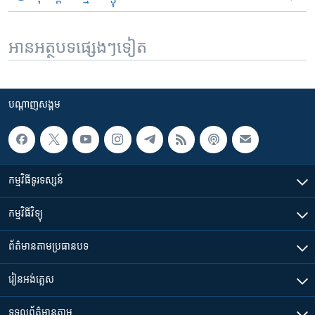
អានអត្ថបទផ្សេងៗទៀត
បណ្តាញ​សង្គម
កម្មវិធី​ទូរទស្សន៍
កម្មវិធី​វិទ្យុ
ព័ត៌មាន​តាមប្រធានបទ​
រៀន​​អង់គ្លេស
ទទួល​ព័ត៌មាន​តាម