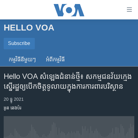
ភ្ជាប់​
ទៅ​
គេហទំព័រ​
HELLO VOA
កម្ពុជា
ទាក់ទង
រំលង​
អន្តរជាតិ
Subscribe
និង​
SUBSCRIBE
អាមេរិក
ចូល​
កម្មវិធី​នីមួយៗ
អំពី​កម្មវិធី​
ទៅ​​
ចិន
ទទួល​​​សេវា​​​ Podcast
ទំព័រ​
Hello VOA សំឡេង​ជំនាន់​ថ្មី៖ សកម្មជន​វ័យ​ក្មេង
ហេឡូវីអូអេ
ព័ត៌មាន​​
ស្នើ​រដ្ឋ​ឲ្យ​បើក​ចិត្ត​ទូលាយ​ក្នុង​ការការពារ​បរិស្ថាន
តែ​
កម្ពុជាច្នៃប្រតិដ្ឋ
ម្តង
ព្រឹត្តិការណ៍ព័ត៌មាន
20 ធ្នូ 2021
រំលង​
អូន ឆេងប៉រ
និង​
ទូរទស្សន៍ / វីដេអូ​
ចូល​
វិទ្យុ / ផតខាសថ៍
ទៅ​
ទំព័រ​
កម្មវិធីទាំងអស់