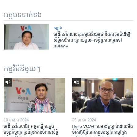
អត្ថបទ​ទាក់ទង
កម្ពុជា
មេដឹកនាំ​គណបក្ស​កម្ពុជា​និយម​ថា​នឹង​តស៊ូ​មតិ​ដើម្បី​
សិទ្ធិ​សេរី​ភាព ​ក្រោយ​ចូល​«សម្ព័ន្ធភាព​ឆ្ពោះ​ទៅ​
អនាគត»
កម្មវិធី​នីមួយៗ
10 ឧសភា 2024
26 មេសា 2024
មេដឹកនាំសហជីព៖ អ្នកធ្វើការក្នុង
Hello VOA៖ ការអនុវត្ត​ច្បាប់​ដោយ​ម៉ឺង
សេដ្ឋកិច្ចក្រៅប្រព័ន្ធរងការបំពានសិទ្ធិ
ម៉ាត់​ធ្វើ​ឱ្យ​វិធានការ​ទប់ស្កាត់​កម្តៅ​ក្នុង​