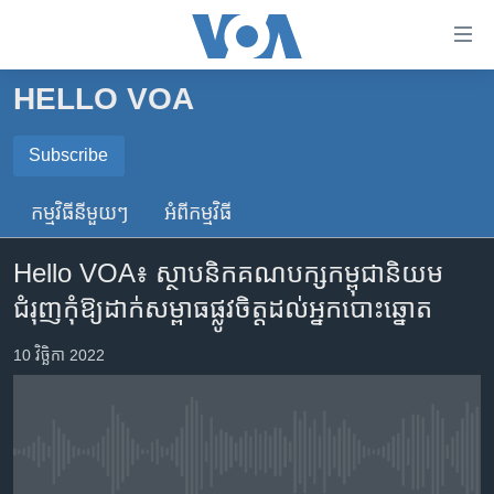
ភ្ជាប់​
ទៅ​
គេហទំព័រ​
HELLO VOA
កម្ពុជា
ទាក់ទង
រំលង​
អន្តរជាតិ
Subscribe
និង​
SUBSCRIBE
អាមេរិក
ចូល​
កម្មវិធី​នីមួយៗ
អំពី​កម្មវិធី​
ទៅ​​
ចិន
ទទួល​​​សេវា​​​ Podcast
ទំព័រ​
Hello VOA៖ ស្ថាបនិក​គណបក្ស​កម្ពុជា​និយម​
ហេឡូវីអូអេ
ព័ត៌មាន​​
ជំរុញ​កុំ​ឱ្យ​ដាក់​សម្ពាធ​ផ្លូវ​ចិត្ត​ដល់​អ្នកបោះឆ្នោត
តែ​
កម្ពុជាច្នៃប្រតិដ្ឋ
ម្តង
ព្រឹត្តិការណ៍ព័ត៌មាន
10 វិច្ឆិកា 2022
រំលង​
និង​
ទូរទស្សន៍ / វីដេអូ​
ចូល​
វិទ្យុ / ផតខាសថ៍
ទៅ​
No media source currently available
ទំព័រ​
កម្មវិធីទាំងអស់