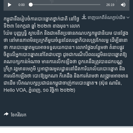
រចនា
0:00
26:19
សម្ព័ន្ធ​
Khmer English
រំលង​
ទាញ​យក​ពី​តំណភ្ជាប់​ដើម
កម្ពុជា​នឹង​រៀបចំ​ការបោះឆ្នោត​ថ្នាក់​ជាតិ នៅថ្ងៃ​
និង​
ទី២៣ ខែកក្កដា ឆ្នាំ ២០២៣ ខាងមុខ។ លោក
បណ្តាញ​សង្គម
ចូល​
យ៉ែម បុញ្ញឫទ្ធិ ស្ថាបនិក និង​ជា​អតីត​ប្រធាន​គណបក្ស​កម្ពុជា​និយម បាន​ថ្លែង​
ទៅ​
ថា នៅ​មាន​ភាពមិន​ប្រក្រតី​មួយ​ចំនួន​ដែល​រដ្ឋាភិបាល​ត្រូវ​កែលម្អ ដើម្បី​ធានា​
កាន់​
ថា ការបោះឆ្នោត​មួយ​អាច​ទទួល​យក​បាន។ លោក​ថ្លែង​បន្ថែម​ថា គំនាប​ផ្លូវ
ទំព័រ​
ភាសា
ចិត្ត​លើ​អ្នក​បោះឆ្នោត​នៅតែ​ជា​បញ្ហា ដូចជា​ករណី​បើ​ពលរដ្ឋ​មិន​បោះឆ្នោត​ឱ្យ​
ស្វែង​
គណបក្ស​កាន់​អំណាច មាន​ការលើក​ឡើង​ថា ពួកគេ​នឹង​ត្រូវបាន​ដក​បណ្ណ
រក
ក្រីក្រ វត្តមាន​មេភូមិ ឬ​អាជ្ញាធរ​មូលដ្ឋាន​នៅ​ជិត​ការិយាល័យ​បោះឆ្នោត និង​
ការលើក​ឡើង​ថា បោះ​ឱ្យ​អ្នក​ណា ក៏​គេ​ដឹង និង​ការគំរាម​ថា សង្គ្រាម​អាច​មាន​
ជាដើម បើ​គណបក្ស​ប្រជាជន​កម្ពុជា​ចាញ់​ការបោះឆ្នោត៕ (ស៊ុន ណារិន,
Hello VOA, ភ្នំពេញ, ១០ វិច្ឆិកា ២០២២)
ចែករំលែក