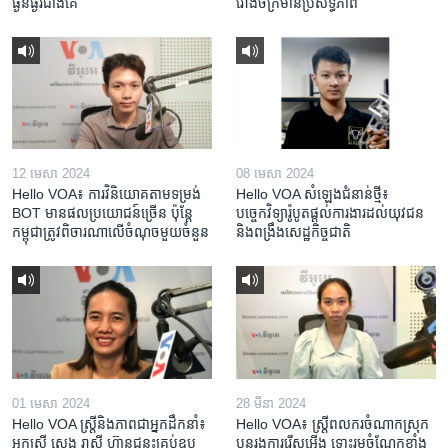
ធ្ងន់ធ្ងរជាងគេ
រោងចក្រ​មាន​ប្រសិទ្ធភាព​​
12 មេសា 2024
08 មេសា 2024
Hello VOA៖ ការ​វិនិយោគ​តាម​ទម្រង់ ​
Hello VOA សំឡេង​ជំនាន់​ថ្មី៖
BOT​ មាន​ផល​ប្រយោជន៍​ច្រើន ប៉ុន្តែ​
បច្ចេកវិទ្យា​រ៉ូបូត​ផ្តល់​ការងារ​ដល់​យុវជន
កម្ពុជា​ត្រូវ​ពិចារណា​លើ​ចំណុច​មួយ​ចំនួន
និង​ពង្រឹង​​សេដ្ឋកិច្ច​ជាតិ​​​​​​
01 មេសា 2024
28 មីនា 2024
Hello VOA ស្ត្រីនិងភាពជាអ្នកដឹកនាំ៖
Hello VOA៖ ស្រ្តីពលករចំណាកស្រុក
អ្នកស្រី សេង រាសី ហ៊ានជន្នះគ្រប់ឧប
បន្តរងការរើសអើង ទោះរួមចំណែកខ្លាំង