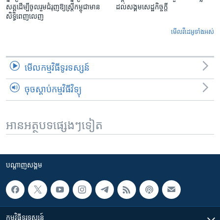
សគ្គដើម្បីចូលរួមជំរុញឱ្យស្រ្តីកម្ពុជាមាន
ដល់សង្គមសេដ្ឋកិច្ចក្តី
សិទ្ធិពេញលេញ
មើល​វីដេអូ​ទាំង​អស់
មើល​កម្មវិធី​ទូរទស្សន៍
ចុចស្តាប់កម្មវិធីវិទ្យុ
អានអត្ថបទផ្សេងៗទៀត
បណ្តាញ​សង្គម
កម្មវិធី​ទូរទស្សន៍