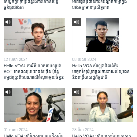
សេដ្ឋកិច្ចក្រៅប្រព័ន្ធរងការបំពានសិទ្ធិ
ម៉ាត់​ធ្វើ​ឱ្យ​វិធានការ​ទប់ស្កាត់​កម្តៅ​ក្នុង​
ធ្ងន់ធ្ងរជាងគេ
រោងចក្រ​មាន​ប្រសិទ្ធភាព​​
12 មេសា 2024
08 មេសា 2024
Hello VOA៖ ការ​វិនិយោគ​តាម​ទម្រង់ ​
Hello VOA សំឡេង​ជំនាន់​ថ្មី៖
BOT​ មាន​ផល​ប្រយោជន៍​ច្រើន ប៉ុន្តែ​
បច្ចេកវិទ្យា​រ៉ូបូត​ផ្តល់​ការងារ​ដល់​យុវជន
កម្ពុជា​ត្រូវ​ពិចារណា​លើ​ចំណុច​មួយ​ចំនួន
និង​ពង្រឹង​​សេដ្ឋកិច្ច​ជាតិ​​​​​​
01 មេសា 2024
28 មីនា 2024
Hello VOA ស្ត្រីនិងភាពជាអ្នកដឹកនាំ៖
Hello VOA៖ ស្រ្តីពលករចំណាកស្រុក