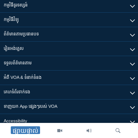
កម្មវិធី​ទូរទស្សន៍
កម្មវិធី​វិទ្យុ
ព័ត៌មាន​តាមប្រធានបទ​
រៀន​​អង់គ្លេស
ទទួល​ព័ត៌មាន​តាម
អំពី​ VOA & ទំនាក់ទំនង
គេហទំព័រ​​ទាក់ទង
ទាញយក​ App ផ្សេងៗ​របស់​ VOA
Accessibility
ផ្សាយផ្ទាល់