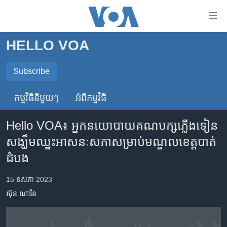
ភ្ជាប់​
ទៅ​
គេហទំព័រ​
HELLO VOA
កម្ពុជា
ទាក់ទង
រំលង​
អន្តរជាតិ
Subscribe
និង​
SUBSCRIBE
អាមេរិក
ចូល​
កម្មវិធី​នីមួយៗ
អំពី​កម្មវិធី​
ទៅ​​
ចិន
ទទួល​​​សេវា​​​ Podcast
ទំព័រ​
Hello VOA៖ អ្នកនយោបាយ​គណបក្ស​ភ្លើង​ទៀន​
ហេឡូវីអូអេ
ព័ត៌មាន​​
សង្ឃឹម​ឈ្នះ​អាសនៈ​សភា​សម្រាប់​មណ្ឌល​ខេត្តបាត់
តែ​
កម្ពុជាច្នៃប្រតិដ្ឋ
ដំបង
ម្តង
ព្រឹត្តិការណ៍ព័ត៌មាន
រំលង​
15 ឧសភា 2023
និង​
ទូរទស្សន៍ / វីដេអូ​
ចូល​
ស៊ុន ណារិន
វិទ្យុ / ផតខាសថ៍
ទៅ​
ទំព័រ​
កម្មវិធីទាំងអស់