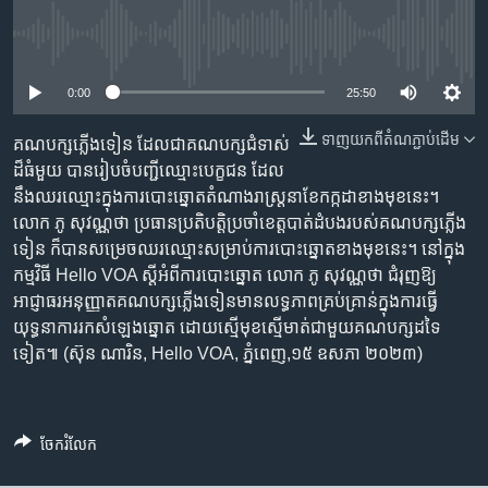
រចនា
សម្ព័ន្ធ​
Khmer English
No media source currently available
រំលង​
និង​
0:00
25:50
បណ្តាញ​សង្គម
ចូល​
ទៅ​
ទាញ​យក​ពី​តំណភ្ជាប់​ដើម
គណបក្ស​ភ្លើង​ទៀន ដែល​ជា​គណបក្ស​ជំទាស់​
កាន់​
ដ៏​ធំ​មួយ បាន​រៀបចំ​បញ្ជី​ឈ្មោះ​បេក្ខជន ដែល​
ទំព័រ​
នឹង​ឈរ​ឈ្មោះ​ក្នុង​ការ​បោះ​ឆ្នោត​តំណាង​រាស្រ្ត​នា​ខែ​កក្កដា​ខាង​មុខ​នេះ។
ភាសា
ស្វែង​
លោក ភូ សុវណ្ណថា ប្រធាន​ប្រតិបត្តិ​ប្រចាំ​ខេត្ត​បាត់ដំបង​របស់​គណបក្ស​ភ្លើង​
រក
ទៀន ក៏​បាន​សម្រេច​ឈរ​ឈ្មោះ​សម្រាប់​ការ​បោះ​ឆ្នោត​ខាង​មុខ​នេះ។ នៅ​ក្នុង​
កម្មវិធី Hello VOA ស្តី​អំពី​ការ​បោះឆ្នោត លោក​ ភូ សុវណ្ណថា ជំរុញ​​ឱ្យ​
អាជ្ញាធរ​អនុញ្ញាត​គណបក្ស​ភ្លើង​ទៀន​​មាន​លទ្ធភាព​គ្រប់គ្រាន់​ក្នុង​ការ​ធ្វើ​
យុទ្ធនាការ​រក​សំឡេង​ឆ្នោត ដោយ​ស្មើ​មុខ​ស្មើ​មាត់​ជាមួយ​គណបក្ស​ដទៃ​
ទៀត៕ (ស៊ុន ណារិន, Hello VOA, ភ្នំពេញ,១៥ ឧសភា ២០២៣)
ចែករំលែក