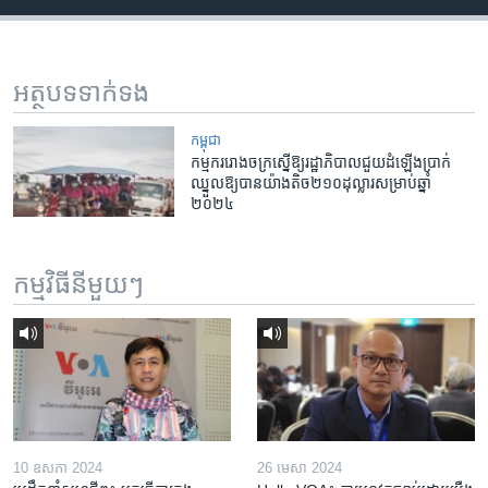
អត្ថបទ​ទាក់ទង
កម្ពុជា
កម្មករ​រោងចក្រ​ស្នើ​ឱ្យ​រដ្ឋា​ភិបាល​ជួយ​ដំឡើង​ប្រាក់​
ឈ្នួល​ឱ្យ​បាន​យ៉ាង​តិច​២១០​ដុល្លារ​សម្រាប់​ឆ្នាំ​
២០២៤
កម្មវិធី​នីមួយៗ
10 ឧសភា 2024
26 មេសា 2024