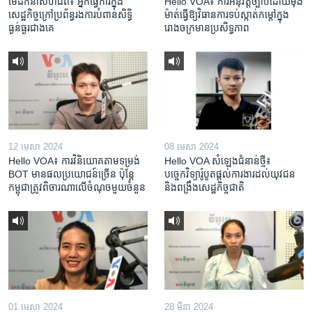
មេដឹកនាំសហជីព៖ អ្នកធ្វើការក្នុង
Hello VOA៖ ការអនុវត្ត​ច្បាប់​ដោយ​ម៉ឺង
សេដ្ឋកិច្ចក្រៅប្រព័ន្ធរងការបំពានសិទ្ធិ
ម៉ាត់​ធ្វើ​ឱ្យ​វិធានការ​ទប់ស្កាត់​កម្តៅ​ក្នុង​
ធ្ងន់ធ្ងរជាងគេ
រោងចក្រ​មាន​ប្រសិទ្ធភាព​​
12 មេសា 2024
08 មេសា 2024
Hello VOA៖ ការ​វិនិយោគ​តាម​ទម្រង់ ​
Hello VOA សំឡេង​ជំនាន់​ថ្មី៖
BOT​ មាន​ផល​ប្រយោជន៍​ច្រើន ប៉ុន្តែ​
បច្ចេកវិទ្យា​រ៉ូបូត​ផ្តល់​ការងារ​ដល់​យុវជន
កម្ពុជា​ត្រូវ​ពិចារណា​លើ​ចំណុច​មួយ​ចំនួន
និង​ពង្រឹង​​សេដ្ឋកិច្ច​ជាតិ​​​​​​
01 មេសា 2024
28 មីនា 2024