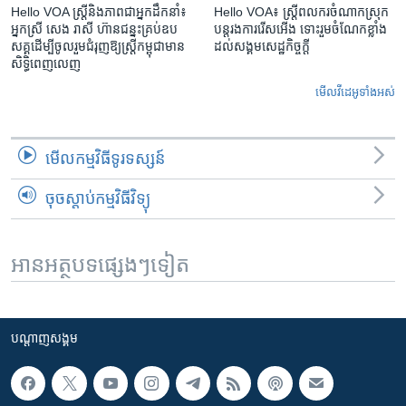
Hello VOA ស្ត្រីនិងភាពជាអ្នកដឹកនាំ៖
Hello VOA៖ ស្រ្តីពលករចំណាកស្រុក
អ្នកស្រី សេង រាសី ហ៊ានជន្នះគ្រប់ឧប
បន្តរងការរើសអើង ទោះរួមចំណែកខ្លាំង
សគ្គដើម្បីចូលរួមជំរុញឱ្យស្រ្តីកម្ពុជាមាន
ដល់សង្គមសេដ្ឋកិច្ចក្តី
សិទ្ធិពេញលេញ
មើល​វីដេអូ​ទាំង​អស់
មើល​កម្មវិធី​ទូរទស្សន៍
ចុចស្តាប់កម្មវិធីវិទ្យុ
អានអត្ថបទផ្សេងៗទៀត
បណ្តាញ​សង្គម