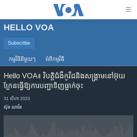
ភ្ជាប់​
ទៅ​
គេហទំព័រ​
HELLO VOA
កម្ពុជា
ទាក់ទង
រំលង​
អន្តរជាតិ
Subscribe
និង​
SUBSCRIBE
អាមេរិក
ចូល​
កម្មវិធី​នីមួយៗ
អំពី​កម្មវិធី​
ទៅ​​
ចិន
ទទួល​​​សេវា​​​ Podcast
ទំព័រ​
Hello VOA៖ វិបត្តិ​ជំងឺ​កូវីដ​និង​សង្រ្គាម​នៅ​អ៊ុយ
ហេឡូវីអូអេ
ព័ត៌មាន​​
ក្រែន​ធ្វើឱ្យ​ការបញ្ជា​ទិញ​ធ្លាក់​ចុះ
តែ​
កម្ពុជាច្នៃប្រតិដ្ឋ
ម្តង
ព្រឹត្តិការណ៍ព័ត៌មាន
31 សីហា 2023
រំលង​
ស៊ុន ណារិន
និង​
ទូរទស្សន៍ / វីដេអូ​
ចូល​
វិទ្យុ / ផតខាសថ៍
ទៅ​
ទំព័រ​
កម្មវិធីទាំងអស់