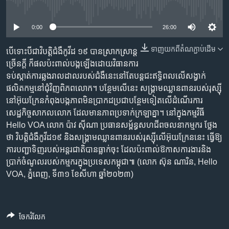
រចនា
No media source currently available
សម្ព័ន្ធ​
Khmer English
រំលង​
0:00
26:00
និង​
បណ្តាញ​សង្គម
ទាញ​យក​ពី​តំណភ្ជាប់​ដើម
ចូល​
បើទោះបីជា​វិបត្តិ​ជំងឺ​កូវីដ ១៩ បាន​ស្រាកស្រាន្ត​
ទៅ​
ច្រើន​ក្តី ក៏​ផល​ប៉ះពាល់​បង្ក​ឡើង​ដោយ​វិធានការ​
កាន់​
ទប់ស្កាត់​ការ​ឆ្លង​រាលដាល​របស់​ជំងឺ​នេះនៅតែ​បន្ត​ជះ​ឥទ្ធិពល​លើ​សង្វាក់​
ទំព័រ​
ផលិតកម្ម​នៅ​ជុំវិញ​ពិភពលោក។ បន្ថែម​លើ​នេះ​ សង្គ្រាម​ឈ្លានពាន​របស់​រុស្ស៊ី​
ភាសា
ស្វែង​
នៅ​អ៊ុយក្រែន​កំពុង​បង្ក​ភាព​មិន​ប្រាកដ​ប្រជា​បន្ថែម​ទៀត​លើ​ដំណើរការ​
រក
សេដ្ឋកិច្ច​សាកលលោក ដែល​មាន​ភាព​ប្រទាក់​ក្រឡា​គ្នា។ នៅ​ក្នុង​កម្មវិធី
Hello VOA លោក ប៉ាវ ស៊ីណា ប្រធាន​សម្ព័ន្ធ​សហជីព​ចលនា​កម្មករ ថ្លែង​
ថា​ វិបត្តិ​ជំងឺ​កូវីដ​១៩ និង​សង្រ្គាម​ឈ្លាន​ពាន​របស់​រុស្ស៊ី​លើ​អ៊ុយ​ក្រែន​នេះ ធ្វើឱ្យ​
ការ​បញ្ជា​ទិញ​របស់​អន្តរ​ជាតិ​បាន​ធ្លាក់​ចុះ ដែល​ប៉ះពាល់​ឱកាស​ការងារ​និង​
ប្រាក់​ចំណូល​របស់​កម្មករ​ក្នុង​ប្រទេស​កម្ពុជា៕ (លោក ស៊ុន ណារិន, Hello
VOA, ភ្នំពេញ, ទី៣១ ខែសីហា ឆ្នាំ២០២៣)
ចែករំលែក