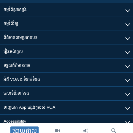
កម្មវិធី​ទូរទស្សន៍
កម្មវិធី​វិទ្យុ
ព័ត៌មាន​តាមប្រធានបទ​
រៀន​​អង់គ្លេស
ទទួល​ព័ត៌មាន​តាម
អំពី​ VOA & ទំនាក់ទំនង
គេហទំព័រ​​ទាក់ទង
ទាញយក​ App ផ្សេងៗ​របស់​ VOA
Accessibility
ផ្សាយផ្ទាល់