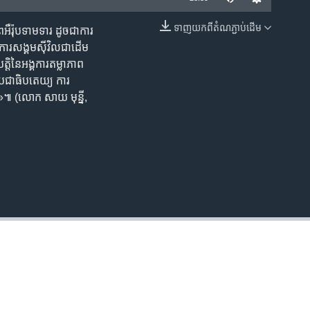
ទាញ​យក​ពី​តំណភ្ជាប់​ដើម
​អឺរ៉ុប​ទាមទារ ដូច​ជា​ការ​
EMBED
គការ​សង្គមស៊ីវិល​ជាដើម
ិ​នៃ​អង្គការ​តម្លាភាព​
​ប្រជាធិបតេយ្យ​ ការ​
​EBA»៕ (លោក សាយ មុន្នី,