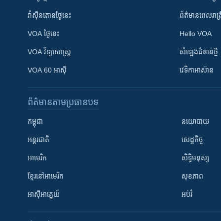
វ៉ាស៊ីនតោន​ថ្ងៃ​នេះ
ព័ត៌មាន​​ពេល​រាត្រ
VOA ថ្ងៃនេះ
Hello VOA
VOA ​វិទ្យាសាស្ត្រ
សំឡេង​ជំនាន់​ថ្មី
VOA 60 អាស៊ី
វេទិកា​អាស៊ាន
ព័ត៌មាន​តាមប្រធានបទ​
កម្ពុជា
នយោបាយ
អន្តរជាតិ
សេដ្ឋកិច្ច
អាមេរិក
សិទ្ធិមនុស្ស
ខ្មែរ​នៅអាមេរិក
សុខភាព
អាស៊ីអាគ្នេយ៍
អប់រំ