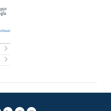
ស្រុក
្លាំង
ូ​ទាំង​អស់