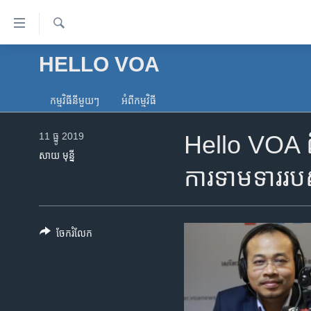
ភ្ជាប់​
ទៅ​
គេហទំព័រ​
ស្វែង​
HELLO VOA
កម្ពុជា
រក
ទាក់ទង
អន្តរជាតិ
រំលង​
កម្មវិធី​នីមួយៗ
អំពី​កម្មវិធី​
និង​
អាមេរិក
ចូល​
11 ធ្នូ 2019
Hello VOA ពិស
ចិន
ទៅ​​
សាយ មុន្នី
ទំព័រ​
ហេឡូវីអូអេ
ការទាមទារ​រប
ព័ត៌មាន​​
កម្ពុជាច្នៃប្រតិដ្ឋ
តែ​
ម្តង
ព្រឹត្តិការណ៍ព័ត៌មាន
រំលង​
ចែករំលែក
ទូរទស្សន៍ / វីដេអូ​
និង​
ចូល​
វិទ្យុ / ផតខាសថ៍
ទៅ​
កម្មវិធីទាំងអស់
ទំព័រ​