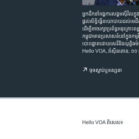
រចនា
សម្ព័ន្ធ​
អ្នក​ដឹកនាំ​អង្គការ​​សង្គម​ស៊ីវិល
រំលង​
ផ្ដល់​សិទ្ធិ​ធ្វើ​នយោបាយ​ដល់​មេ
និង​
ដើម្បី​អាច​រក្សា​ប្រព័ន្ធ​អនុគ្រ
ចូល​
កម្ពុជា​មាន​ប្រសាសន៍​នៅ​ក្នុង​កម្មវ
ទៅ​
បោះឆ្នោត​ដោយ​សេរី​និង​យុត្តិធម៌
កាន់​
Hello VOA, វ៉ាស៊ីនតោន, ១១ ធ
ទំព័រ​
ស្វែង​
រក
ចុច​​ស្តាប់​ឬ​ទស្សនា
Hello VOA ពិសេស៖