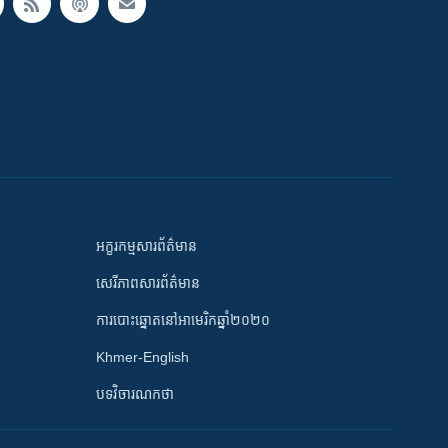
អក្ខរកម្មសារព័ត៌មាន
សេរីភាពសារព័ត៌មាន
ការបោះឆ្នោតនៅអាមេរិកឆ្នាំ២០២០
Khmer-English
បទវិចារណកថា