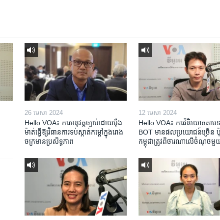
26 មេសា 2024
12 មេសា 2024
Hello VOA៖ ការអនុវត្ត​ច្បាប់​ដោយ​ម៉ឺង
Hello VOA៖ ការ​វិនិយោគ​តាម​ទម្
ម៉ាត់​ធ្វើ​ឱ្យ​វិធានការ​ទប់ស្កាត់​កម្តៅ​ក្នុង​រោង
BOT​ មាន​ផល​ប្រយោជន៍​ច្រើន ប៉ុន្
ចក្រ​មាន​ប្រសិទ្ធភាព​​
កម្ពុជា​ត្រូវ​ពិចារណា​លើ​ចំណុច​មួ