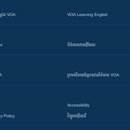
ស​​ជាមួយ VOA
VOA Learning English
ts
ព័ត៌មាន​តាម​អ៊ីមែល
OA
ក្រម​​​សីលធម៌​​​អ្នក​​​សារព័ត៌មាន VOA
Accessibility
y Policy
វិទ្យុ​អាស៊ី​សេរី