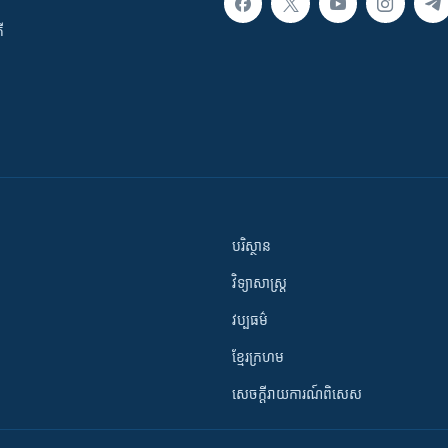
ី
បរិស្ថាន
វិទ្យាសាស្រ្ត
វប្បធម៌
ខ្មែរក្រហម
សេចក្តីរាយការណ៍ពិសេស