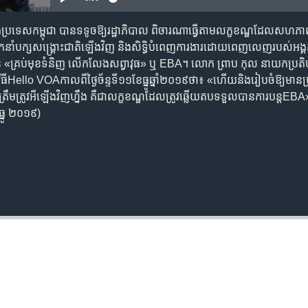
​ក្នុង​​ប្រទេស​កម្ពុជា បាន​ទទូច​ឱ្យ​រដ្ឋាភិបាល​ ពិចារណា​ធ្វើ​តាម​លក្ខខណ្ឌ​ដែល​សហភាព
ដឹកនាំ​បក្ស​សង្គ្រោះ​ជាតិ​ឡើងវិញ​ និង​សិទ្ធិ​បំពេញ​ការងារ​ដោយ​ពេញលេញ​របស់​អង្
ោះ​ពន្ធ «‍គ្រប់​មុខ​ទំនិញ​ លើកលែង​សព្វាវុធ» ​ឬ EBA។ លោក ព្រាប កុល នាយក​ប្រតិបត្ត
ិធី​​Hello VOA​កាល​ពី​ថ្ងៃ​ច័ន្ទ​ទី​១១​ខែ​ធ្នូ​ឆ្នាំ​២០១៩​ថា៖​ «‍ហើយ​និង​រៀបចំ​ឱ្យ​មាន
​ត្រឹមត្រូវ​អី​ឡើងវិញ​ហ្នឹង គឺ​ជា​លក្ខខណ្ឌ​ដែល​ត្រូវ​ឆ្លើយតប​ទទួល​បាន​ការ​បន្ត
្នូ ២០១៩)