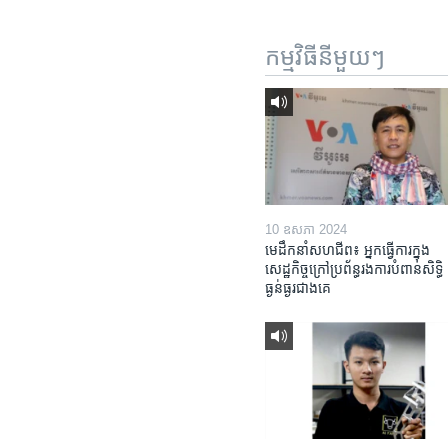
កម្មវិធី​នីមួយៗ
10 ឧសភា 2024
មេដឹកនាំសហជីព៖ អ្នកធ្វើការក្នុង
សេដ្ឋកិច្ចក្រៅប្រព័ន្ធរងការបំពានសិទ្ធិ
ធ្ងន់ធ្ងរជាងគេ