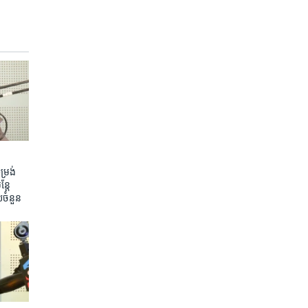
រង់ ​
តែ​
យ​ចំនួន