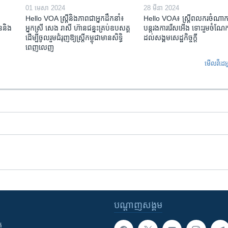
01 មេសា 2024
28 មីនា 2024
Hello VOA ស្ត្រីនិងភាពជាអ្នកដឹកនាំ៖
Hello VOA៖ ស្រ្តីពលករចំណាក
ជននិង​
អ្នកស្រី សេង រាសី ហ៊ានជន្នះគ្រប់ឧបសគ្គ
បន្តរងការរើសអើង ទោះរួមចំណែកខ
ដើម្បីចូលរួមជំរុញឱ្យស្រ្តីកម្ពុជាមានសិទ្ធិ
ដល់សង្គមសេដ្ឋកិច្ចក្តី
ពេញលេញ
មើល​វីដេអ
បណ្តាញ​សង្គម
ក