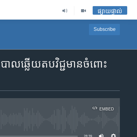
ផ្សាយផ្ទាល់
Subscribe
បាល​ឆ្លើយតប​វិជ្ជមាន​ចំពោះ​
EMBED
ble
28:39