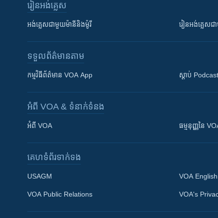
រៀន​​អង់គ្លេស
អង់គ្លេស​ជាមួយ​ម៉ានី​និង​ម៉ូរី
រៀន​​​​​​អង់គ្លេ
ទទួល​ព័ត៌មាន​តាម
កម្មវិធី​ព័ត៌មាន VOA App
ស្តាប់ Podcas
អំពី​ VOA & ទំនាក់ទំនង
អំពី​ VOA
ធម្មនុញ្ញ​នៃ V
គេហទំព័រ​​ទាក់ទង
USAGM
VOA English
VOA Public Relations
VOA's Privac