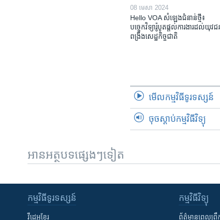
08 មេសា 2024
Hello VOA សំឡេង​ជំនាន់​ថ្មី៖
បច្ចេកវិទ្យា​រ៉ូបូត​ផ្តល់​ការងារ​ដល់​យុវ
ពង្រឹង​​សេដ្ឋកិច្ច​ជាតិ​​​​​​
មើល​កម្មវិធី​ទូរទស្សន៍
ចុចស្តាប់កម្មវិធីវិទ្យុ
អានអត្ថបទផ្សេងៗទៀត
កម្មវិធី​ទូរទស្សន៍
កម្មវិធី​វិទ្យុ
វីដេអូ​ខ្មែរ
ព័ត៌មាន​ពេល​ព្រឹ