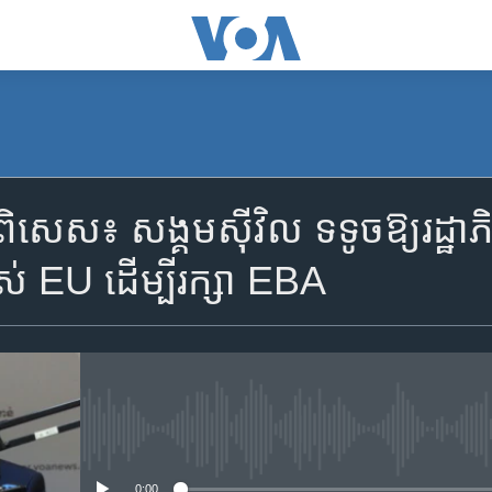
SUBSCRIBE
េស៖ សង្គម​ស៊ីវិល ទទូច​ឱ្យ​រដ្ឋាភិ
Apple Podcasts
ស់ EU ដើម្បី​រក្សា EBA
ទទួល​​​សេវា​​​ Podcast
No media source currently availa
0:00