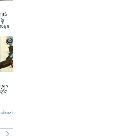
រង់ ​
តែ​
យ​ចំនួន
ស្រុក
្លាំង
ូ​ទាំង​អស់