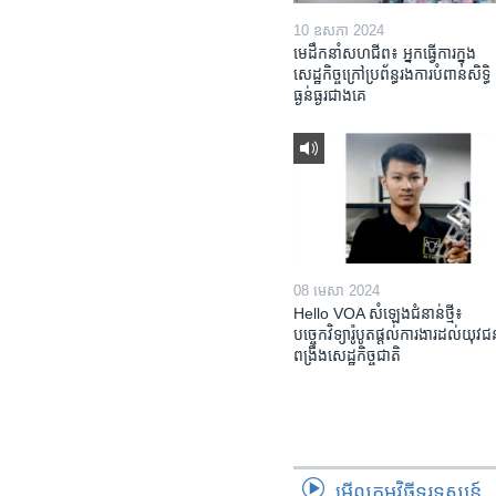
10 ឧសភា 2024
មេដឹកនាំសហជីព៖ អ្នកធ្វើការក្នុង
សេដ្ឋកិច្ចក្រៅប្រព័ន្ធរងការបំពានសិទ្ធិ
ធ្ងន់ធ្ងរជាងគេ
08 មេសា 2024
Hello VOA សំឡេង​ជំនាន់​ថ្មី៖
បច្ចេកវិទ្យា​រ៉ូបូត​ផ្តល់​ការងារ​ដល់​យុវ
ពង្រឹង​​សេដ្ឋកិច្ច​ជាតិ​​​​​​
មើល​កម្មវិធី​ទូរទស្សន៍