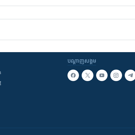
បណ្តាញ​សង្គម
ក
ី