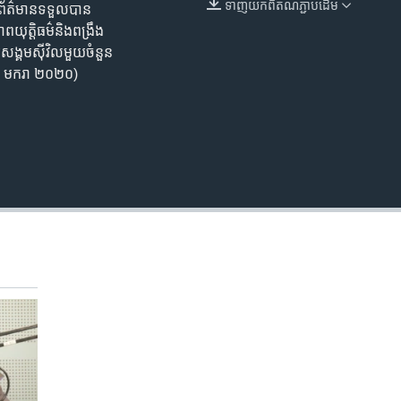
ទាញ​យក​ពី​តំណភ្ជាប់​ដើម
រព័ត៌មាន​ទទួល​បាន​
EMBED
យុត្តិធម៌​​និង​ពង្រឹង​
ង្គម​ស៊ីវិល​មួយ​ចំនួន ​
 ២៧ មករា ២០២០)