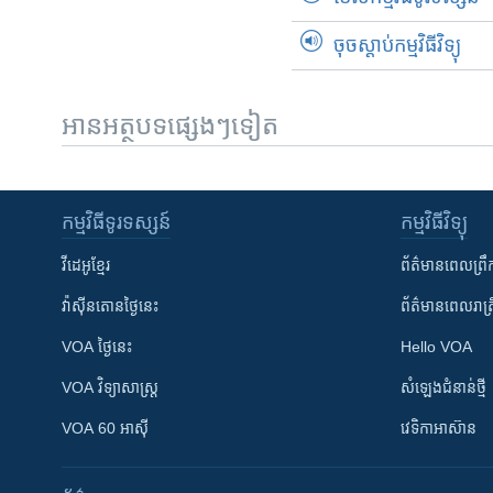
ចុចស្តាប់កម្មវិធីវិទ្យុ
អានអត្ថបទផ្សេងៗទៀត
កម្មវិធី​ទូរទស្សន៍
កម្មវិធី​វិទ្យុ
វីដេអូ​ខ្មែរ
ព័ត៌មាន​ពេល​ព្រឹ
វ៉ាស៊ីនតោន​ថ្ងៃ​នេះ
ព័ត៌មាន​​ពេល​រាត្រ
VOA ថ្ងៃនេះ
Hello VOA
VOA ​វិទ្យាសាស្ត្រ
សំឡេង​ជំនាន់​ថ្មី
VOA 60 អាស៊ី
វេទិកា​អាស៊ាន