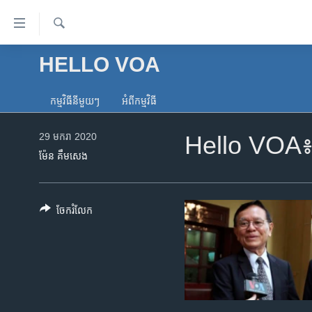
ភ្ជាប់​
ទៅ​
គេហទំព័រ​
ស្វែង​
HELLO VOA
កម្ពុជា
រក
ទាក់ទង
អន្តរជាតិ
រំលង​
កម្មវិធី​នីមួយៗ
អំពី​កម្មវិធី​
និង​
អាមេរិក
ចូល​
29 មករា 2020
Hello VOA៖ អ្
ចិន
ទៅ​​
ម៉ែន គឹមសេង
ទំព័រ​
ហេឡូវីអូអេ
ព័ត៌មាន​​
កម្ពុជាច្នៃប្រតិដ្ឋ
តែ​
ចែករំលែក
ម្តង
ព្រឹត្តិការណ៍ព័ត៌មាន
រំលង​
ទូរទស្សន៍ / វីដេអូ​
និង​
ចូល​
វិទ្យុ / ផតខាសថ៍
ទៅ​
កម្មវិធីទាំងអស់
ទំព័រ​