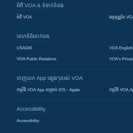
អំពី​ VOA & ទំនាក់ទំនង
អំពី​ VOA
ធម្មនុញ្ញ​នៃ V
គេហទំព័រ​​ទាក់ទង
USAGM
VOA English
VOA Public Relations
VOA's Privac
ទាញយក​ App ផ្សេងៗ​របស់​ VOA
Khmer English
កម្មវិធី​ VOA App សម្រាប់ iOS - Apple
កម្មវិធី​ VOA
បណ្តាញ​សង្គម
Accessibility
Accessibility
ភាសា