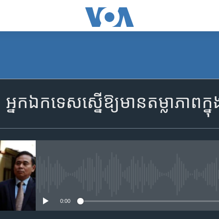
SUBSCRIBE
នក​ឯកទេស​ស្នើ​ឱ្យ​មាន​តម្លាភាព​ក
Apple Podcasts
ទទួល​​​សេវា​​​ Podcast
No media source currently availa
0:00