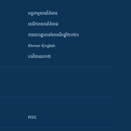
អក្ខរកម្មសារព័ត៌មាន
សេរីភាពសារព័ត៌មាន
ការបោះឆ្នោតនៅអាមេរិកឆ្នាំ២០២០
Khmer-English
បទវិចារណកថា
RSS