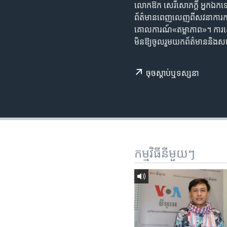
រចនា
លោកឱក សេរីសោភក្តិ៍ អ្នកឯកទេស​ផ្
សម្ព័ន្ធ​
ព័ត៌មាន​ពេញលេញ​ពី​​សវនាការ​​កាត់​
រំលង​
គោលការណ៍​«តម្លាភាព‍»។ ការ​ស្នើ​
និង​
មិន​ឱ្យ​ចូលរួម​យក​ព័ត៌មាន​ន
ចូល​
ទៅ​
ចុច​​ស្តាប់​ឬ​ទស្សនា
កាន់​
ទំព័រ​
ស្វែង​
រក
កម្មវិធី​នីមួយៗ