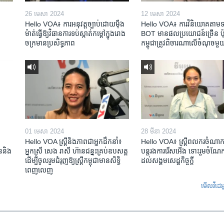
26 មេសា 2024
12 មេសា 2024
Hello VOA៖ ការអនុវត្ត​ច្បាប់​ដោយ​ម៉ឺង
Hello VOA៖ ការ​វិនិយោគ​តាម​ទម្
ម៉ាត់​ធ្វើ​ឱ្យ​វិធានការ​ទប់ស្កាត់​កម្តៅ​ក្នុង​រោង
BOT​ មាន​ផល​ប្រយោជន៍​ច្រើន ប៉ុន្
ចក្រ​មាន​ប្រសិទ្ធភាព​​
កម្ពុជា​ត្រូវ​ពិចារណា​លើ​ចំណុច​មួ
01 មេសា 2024
28 មីនា 2024
Hello VOA ស្ត្រីនិងភាពជាអ្នកដឹកនាំ៖
Hello VOA៖ ស្រ្តីពលករចំណាក
ជននិង​
អ្នកស្រី សេង រាសី ហ៊ានជន្នះគ្រប់ឧបសគ្គ
បន្តរងការរើសអើង ទោះរួមចំណែកខ
ដើម្បីចូលរួមជំរុញឱ្យស្រ្តីកម្ពុជាមានសិទ្ធិ
ដល់សង្គមសេដ្ឋកិច្ចក្តី
ពេញលេញ
មើល​វីដេអ