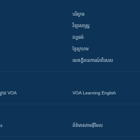
បរិស្ថាន
វិទ្យាសាស្រ្ត
វប្បធម៌
ខ្មែរក្រហម
សេចក្តីរាយការណ៍ពិសេស
ស​​ជាមួយ VOA
VOA Learning English
ts
ព័ត៌មាន​តាម​អ៊ីមែល