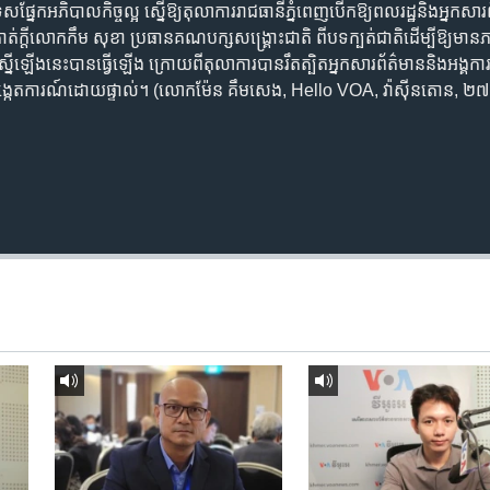
នែក​អភិបាលកិច្ច​ល្អ ​ស្នើ​ឱ្យ​តុលាការ​រាជធានី​ភ្នំពេញ​បើក​ឱ្យ​ពលរដ្ឋ​និង​អ្នកសា
ក្តី​លោក​កឹម សុខា ​ប្រធាន​គណបក្ស​សង្គ្រោះជាតិ​ ពី​បទ​ក្បត់ជាតិ​ដើម្បី​ឱ្យ​មាន​ភាព​
ឡើង​នេះ​បាន​ធ្វើឡើង ក្រោយពី​តុលាការ​បាន​រឹតត្បិត​អ្នក​សារព័ត៌មាន​និង​អង្គការ​ស
ិង​សង្កេតការណ៍​ដោយ​ផ្ទាល់។ (លោក​ម៉ែន គឹមសេង, Hello VOA, វ៉ាស៊ីនតោន,