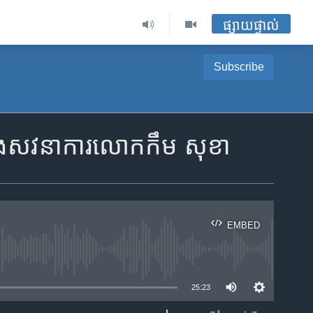
ផ្សាយផ្ទាល់
Subscribe
្នុង​សវនាការ​លោក​កឹម សុខា
EMBED
ble
25:23