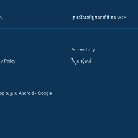
OA
ក្រម​​​សីលធម៌​​​អ្នក​​​សារព័ត៌មាន VOA
Accessibility
y Policy
វិទ្យុ​អាស៊ី​សេរី
 App សម្រាប់ Android - Google