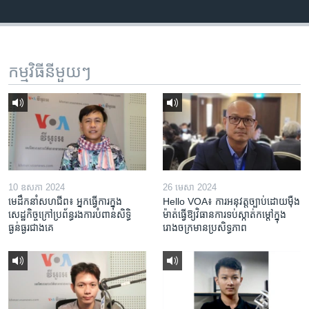
កម្មវិធី​នីមួយៗ
10 ឧសភា 2024
26 មេសា 2024
មេដឹកនាំសហជីព៖ អ្នកធ្វើការក្នុង
Hello VOA៖ ការអនុវត្ត​ច្បាប់​ដោយ​ម៉ឺង
សេដ្ឋកិច្ចក្រៅប្រព័ន្ធរងការបំពានសិទ្ធិ
ម៉ាត់​ធ្វើ​ឱ្យ​វិធានការ​ទប់ស្កាត់​កម្តៅ​ក្នុង​
ធ្ងន់ធ្ងរជាងគេ
រោងចក្រ​មាន​ប្រសិទ្ធភាព​​