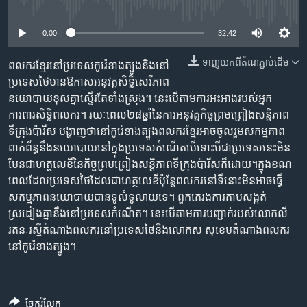
រចនា
No media source currently available
សម្ព័ន្ធ​
Khmer English
0:00
32:42
រំលង​
និង​
បណ្តាញ​សង្គម
ទាញ​យក​ពី​តំណភ្ជាប់​ដើម
ពលករខ្មែរ​​នៅ​ប្រទេស​កូរ៉េខាងត្បូង​និង​នៅ
ចូល​
ប្រទេស​ថៃ​​មាន​ឱកាស​អនុវត្ត​សិទ្ធិ​សេរីភាព​
ទៅ​
នយោបាយ​ខុស​គ្នាស្ទើរតែទាំងស្រុង។ នេះបើតាមការអះអាង​របស់​អ្នក
កាន់​
ការពារសិទ្ធិពលករ។​​ រយៈពេល​២៨ឆ្នាំ​នៃ​ការអនុវត្ត​កិច្ចព្រមព្រៀង​សន្តិភាព
ទំព័រ​
ភាសា
ទីក្រុង​ប៉ារីស បង្ហាញ​​ថា​នៅកូរ៉េខាងត្បូង​​ពលករខ្មែរ​​អាច​ចូលរួម​សក​ម្មភាព​
ស្វែង​
ពាក់ព័ន្ធនឹង​នយោបាយនៅ​ក្នុង​ប្រទេស​កំណើត​បើទោះបី​ជា​ប្រទេស​នេះ​មិន​
រក
មែន​ជា​​ហត្ថលេខី​នៃ​កិច្ច​ព្រម​ព្រៀង​សន្តិភាព​ទីក្រុង​ប៉ារីសក៏ដោយ​។​ក្នុង​ខណៈ
ពេល​ដែល​ប្រទេ​ស​ថៃ​ដែលជា​ហត្ថលេខី​ប៉ុន្តែពលករ​នៅទីនោះ​មិន​អាច​ធ្វើ​
សកម្មភាព​នយោបាយ​បាន​ទូលំទូលាយ​ទេ​។ ​ពួកគេ​រងការគាបសង្កត់​
ស្រដៀងគ្នា​នឹង​នៅ​ប្រទេស​កំណើត។ នេះបើតាមការបញ្ជាក់​របស់​លោក​លី
រតនៈរស្មី​តំណាងពលករ​នៅ​ប្រទេស​ថៃ​និង​លោក​ស សុខេម​តំណាងពលករ​
នៅ​កូរ៉េខាងត្បូង។
ចែករំលែក