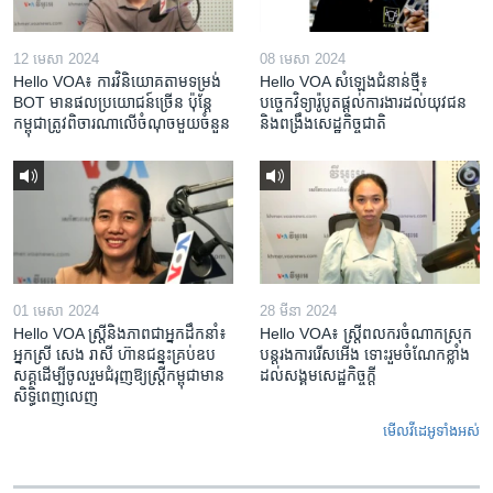
12 មេសា 2024
08 មេសា 2024
Hello VOA៖ ការ​វិនិយោគ​តាម​ទម្រង់ ​
Hello VOA សំឡេង​ជំនាន់​ថ្មី៖
BOT​ មាន​ផល​ប្រយោជន៍​ច្រើន ប៉ុន្តែ​
បច្ចេកវិទ្យា​រ៉ូបូត​ផ្តល់​ការងារ​ដល់​យុវជន
កម្ពុជា​ត្រូវ​ពិចារណា​លើ​ចំណុច​មួយ​ចំនួន
និង​ពង្រឹង​​សេដ្ឋកិច្ច​ជាតិ​​​​​​
01 មេសា 2024
28 មីនា 2024
Hello VOA ស្ត្រីនិងភាពជាអ្នកដឹកនាំ៖
Hello VOA៖ ស្រ្តីពលករចំណាកស្រុក
អ្នកស្រី សេង រាសី ហ៊ានជន្នះគ្រប់ឧប
បន្តរងការរើសអើង ទោះរួមចំណែកខ្លាំង
សគ្គដើម្បីចូលរួមជំរុញឱ្យស្រ្តីកម្ពុជាមាន
ដល់សង្គមសេដ្ឋកិច្ចក្តី
សិទ្ធិពេញលេញ
មើល​វីដេអូ​ទាំង​អស់