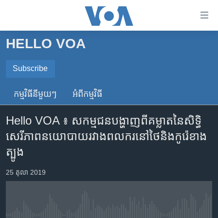
ភ្ជាប់​
ទៅ​
គេហទំព័រ​
HELLO VOA
កម្ពុជា
ទាក់ទង
រំលង​
អន្តរជាតិ
Subscribe
និង​
SUBSCRIBE
អាមេរិក
ចូល​
កម្មវិធី​នីមួយៗ
អំពី​កម្មវិធី​
ទៅ​​
ចិន
ទទួល​​​សេវា​​​ Podcast
ទំព័រ​
Hello VOA ៖ សកម្មជន​បង្ហាញពី​គម្លាត​នៃ​សិទ្ធិ​
ហេឡូវីអូអេ
ព័ត៌មាន​​
សេរីភាព​នយោបាយ​រវាង​ពលករ​នៅ​ថៃ​និង​កូរ៉េខាង
តែ​
កម្ពុជាច្នៃប្រតិដ្ឋ
ត្បូង
ម្តង
ព្រឹត្តិការណ៍ព័ត៌មាន
រំលង​
25 តុលា 2019
និង​
ទូរទស្សន៍ / វីដេអូ​
ចូល​
វិទ្យុ / ផតខាសថ៍
ទៅ​
ទំព័រ​
កម្មវិធីទាំងអស់