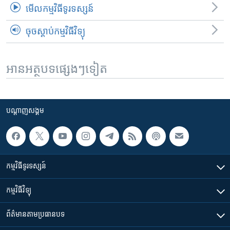
មើល​កម្មវិធី​ទូរទស្សន៍
ចុចស្តាប់កម្មវិធីវិទ្យុ
អានអត្ថបទផ្សេងៗទៀត
បណ្តាញ​សង្គម
កម្មវិធី​ទូរទស្សន៍
កម្មវិធី​វិទ្យុ
ព័ត៌មាន​តាមប្រធានបទ​