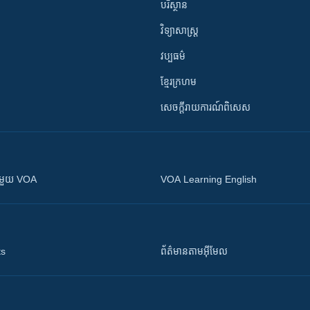
បរិស្ថាន
វិទ្យាសាស្រ្ត
វប្បធម៌
ខ្មែរក្រហម
សេចក្តីរាយការណ៍ពិសេស
ស​​ជាមួយ VOA
VOA Learning English
ts
ព័ត៌មាន​តាម​អ៊ីមែល