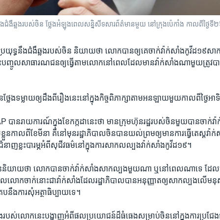
​ជំងឺ​ឆ្លង​របស់​ចិន ថ្លែងអំឡុងពេលសន្និសីទសារព័ត៌មានមួយ នៅក្រុងប៉េកាំង កាលពីថ្ងៃទ
យុទ្ធ​នឹង​ជំងឺ​ឆ្លង​របស់​ចិន និយាយ​ថា លោក​បាន​ឲ្យ​គេចាក់​វ៉ាក់សាំង​កូវីដ១៩សាកល្
ញ្ចុះ​បញ្ចូល​សាធារណជន​ឲ្យធ្វើ​តាម​លោក​នៅ​ពេល​ដែល​មាន​វ៉ាក់សាំង​ណា​មួយ​ត្រូវ​បាន
​ទម្លាយ​ឲ្យ​ដឹង​ពី​រឿង​នេះ​នៅ​ក្នុង​កិច្ច​ពិភាក្សា​តាម​អនឡាយ​មួយ​កាល​ពី​ថ្ងៃ​អាទ
​ AP បាន​រាយការណ៍​ក្នុង​ខែ​កក្កដា​នេះ​ថា មាន​ក្រុមហ៊ុន​រដ្ឋ​របស់​ចិនមួយ​បាន​ចាក់
្លួន​កាល​ពី​ខែ​មីនា គឺ​នៅ​មុន​រដ្ឋាភិបាល​ចិន​បាន​យល់​ព្រម​ឲ្យ​មាន​ការ​ធ្វើ​តេស្ត​វ៉ាក់ស
ជំនាញ​ខ្លះ​បារម្ភ​អំពី​សុជីវធម៌​នៅ​ក្នុង​ការ​សាកលល្បង​វ៉ាក់សាំង​កូវីដ១៩។​
ាយ​ថា​ លោក​បាន​ចាក់​វ៉ាក់សាំង​សាកល្បង​មួយ​ណា​ ឬ​នៅ​ពេល​ណា​ទេ ដែល​ធ្វើ​ឲ
ង​ដែល​លោក​ចាក់​នោះ​ជា​វ៉ាក់សាំង​ដែល​រដ្ឋាភិបាល​បាន​អនុញ្ញាត​ឲ្យ​សាកល្បង​លើ​ម
ប​នឹង​ការ​សុំ​អត្ថាធិប្បាយ​ទេ។
្យ​ដឹង​របស់​លោក​នេះ​បង្ហាញ​អំពី​ផល​ប្រយោជន៍​ដ៏​ធំធេង​សម្រាប់​ចិន​នៅ​ក្នុង​ការ​ប្រជែ