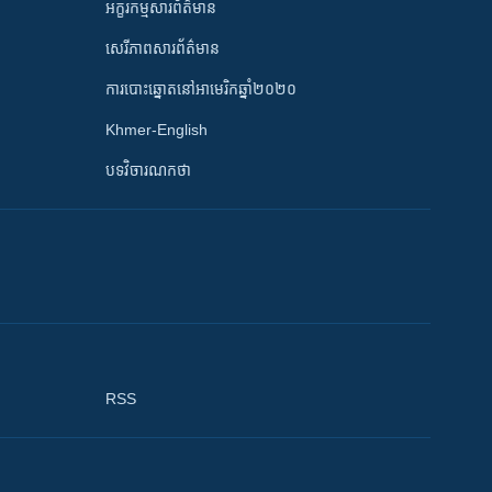
អក្ខរកម្មសារព័ត៌មាន
សេរីភាពសារព័ត៌មាន
ការបោះឆ្នោតនៅអាមេរិកឆ្នាំ២០២០
Khmer-English
បទវិចារណកថា
RSS