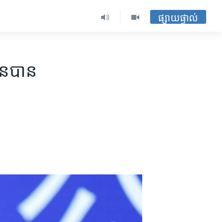
ផ្សាយផ្ទាល់
ិន​បាន​