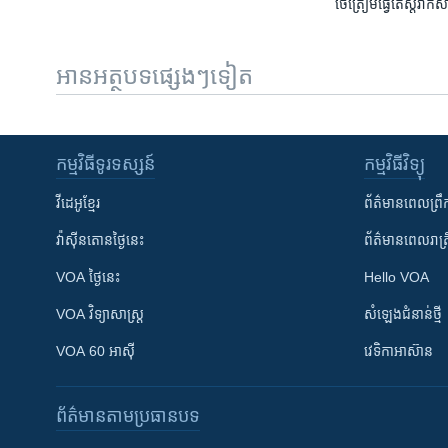
ថៃ​ត្រៀម​ធ្វើ​តេស្ត​វ៉ាក
អានអត្ថបទផ្សេងៗទៀត
កម្មវិធី​ទូរទស្សន៍
កម្មវិធី​វិទ្យុ
វីដេអូ​ខ្មែរ
ព័ត៌មាន​ពេល​ព្រឹ
វ៉ាស៊ីនតោន​ថ្ងៃ​នេះ
ព័ត៌មាន​​ពេល​រាត្រ
VOA ថ្ងៃនេះ
Hello VOA
VOA ​វិទ្យាសាស្ត្រ
សំឡេង​ជំនាន់​ថ្មី
VOA 60 អាស៊ី
វេទិកា​អាស៊ាន
ព័ត៌មាន​តាមប្រធានបទ​