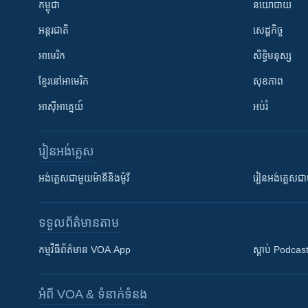
កម្ពុជា
នយោបាយ
អន្តរជាតិ
សេដ្ឋកិច្ច
អាមេរិក
សិទ្ធិមនុស្ស
ខ្មែរ​នៅអាមេរិក
សុខភាព
អាស៊ីអាគ្នេយ៍
អប់រំ
រៀន​​អង់គ្លេស
អង់គ្លេស​ជាមួយ​ម៉ានី​និង​ម៉ូរី
រៀន​​​​​​អង់គ្លេ
ទទួល​ព័ត៌មាន​តាម
កម្មវិធី​ព័ត៌មាន VOA App
ស្តាប់ Podcas
អំពី​ VOA & ទំនាក់ទំនង