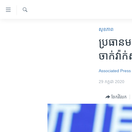
ភ្ជាប់​
ទៅ​
គេហទំព័រ​
ស្វែង​
កម្ពុជា
រក
សុខភាព
ទាក់ទង
អន្តរជាតិ
ប្រធាន​មជ
រំលង​
និង​
អាមេរិក
ចាក់​វ៉ា
ចូល​
ចិន
ទៅ​​
ទំព័រ​
ហេឡូវីអូអេ
Associated Press
ព័ត៌មាន​​
កម្ពុជាច្នៃប្រតិដ្ឋ
29 កក្កដា 2020
តែ​
ម្តង
ព្រឹត្តិការណ៍ព័ត៌មាន
ចែករំលែក
រំលង​
ទូរទស្សន៍ / វីដេអូ​
និង​
ចូល​
វិទ្យុ / ផតខាសថ៍
ទៅ​
កម្មវិធីទាំងអស់
ទំព័រ​