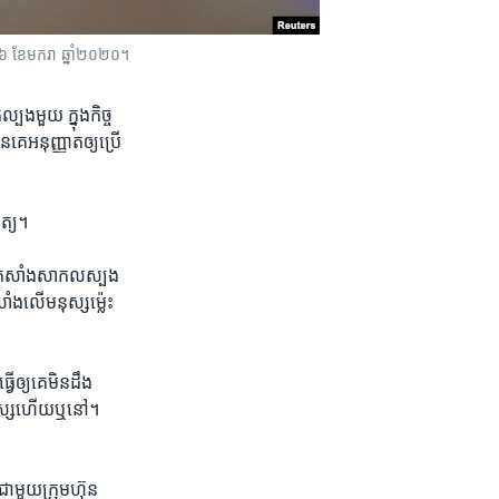
ី២៦ ខែមករា ឆ្នាំ២០២០។
បង​មួយ ក្នុង​កិច្ច​
​គេ​អនុញ្ញាត​ឲ្យប្រើ
ិត្យ។
​វ៉ាក់សាំង​សាកលស្បង​
ាំង​លើ​មនុស្ស​ម៉្លេះ
្យ​គេ​មិន​ដឹង​
នុស្ស​ហើយ​ឬ​នៅ។
ង​ជាមួយ​ក្រុមហ៊ុន