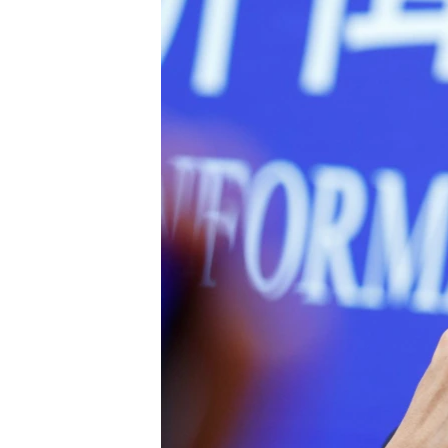
រចនា
សម្ព័ន្ធ​
រំលង​
និង​
ចូល​
ទៅ​
កាន់​
ទំព័រ​
ស្វែង​
រក