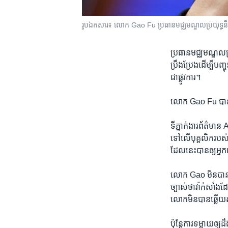
រូបឯកសារ៖ លោក Gao Fu ប្រធាន​មជ្ឈមណ្ឌល​ប្រយុទ្ធ​នឹង
ប្រធាន​មជ្ឈមណ្ឌល​ប្រ
ប្រឹងប្រែង​ដើម្បី​ប
ជា​ផ្លូវការ។
លោក Gao Fu បាន​ថ្លែង
ទី​ភ្នាក់ងារ​ព័ត៌មាន
ទៅ​លើ​បុគ្គលិក​របស់​ខ
ដែលនេះ​បាន​ឲ្យ​អ្នក​
លោក Gao មិនបាន​និយ
ច្បាស់​ថា​វ៉ាក់សាំ
លោក​មិន​បាន​ឆ្លើយ​ត
ប៉ុន្តែ​ការ​ទម្លាយ​ឲ