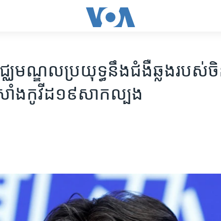
្ឈមណ្ឌល​ប្រយុទ្ធ​នឹង​ជំងឺ​ឆ្លង​របស់​ច
ក់សាំង​កូវីដ១៩​សាកល្បង