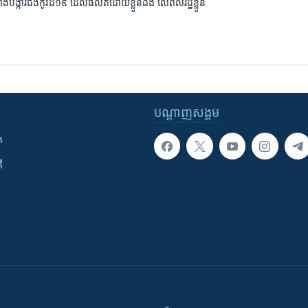
់សាំង​បង្ការ​ជំងឺ​កូវីដ​១៩ ដែល​ផលិត​ដោយ​ខ្លួន​ឯង ​លើ​ពលរដ្ឋ​ខ្លួន
បណ្តាញ​សង្គម
ក
ី