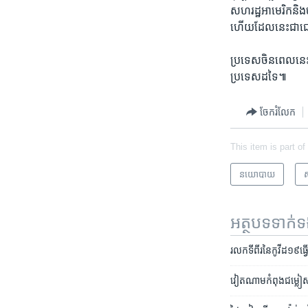
សហរដ្ឋ​អាមេរិក​និង​ច
ហើយ​ដែល​នេះ​ជា​ជោគ
ប្រទេស​ចិន​ពេល​នេះ​
ប្រទេស​ដទៃ៕​
ចែករំលែក
This item is part of
នយោបាយ
អត្ថបទ​ទាក់
រលក​ទី​ពីរ​នៃ​កូវីដ១៩​ធ្វើ​ឱ
វៀតណាម​កំពុង​ជម្លៀស​