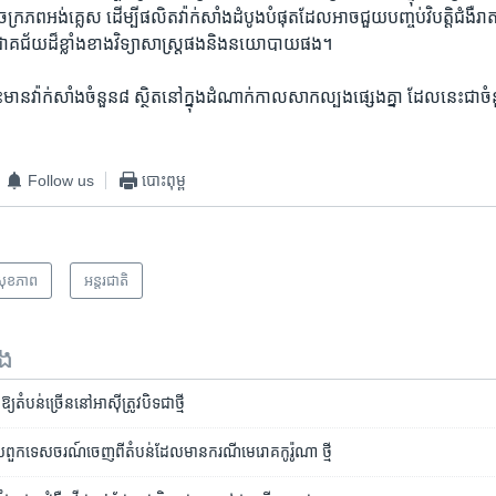
ក្រភព​អង់គ្លេស ដើម្បីផលិត​វ៉ាក់សាំង​ដំបូង​បំផុត​ដែល​អាច​ជួយ​បញ្ចប់​វិបត្តិ​ជំងឺ​រ
ជ័យ​ដ៏​ខ្លាំង​ខាង​វិទ្យាសាស្ត្រ​ផង​និង​នយោបាយ​ផង។
មានវ៉ាក់សាំង​ចំនួន​៨ ស្ថិត​នៅក្នុង​ដំណាក់កាល​សាកល្បង​ផ្សេង​គ្នា ដែល​នេះ​ជា​ចំ
Follow us
បោះពុម្ព
សុខភាព
អន្តរជាតិ
ទង
្យ​តំបន់​​ច្រើន​នៅ​អាស៊ី​ត្រូវ​បិទ​ជា​ថ្មី
ពួក​ទេសចរណ៍​ចេញ​ពី​តំបន់​ដែល​មាន​ករណី​មេរោគ​កូរ៉ូណា ថ្មី