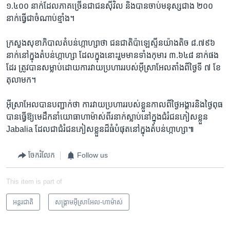
១.៤០០ នាក់​ដែល​ភាគ​ច្រើន​ជា​ជន​ស៊ីវិល និង​បាន​ចាប់​មនុស្ស​ជាង ២០០
នាក់​ធ្វើ​ជា​ចំណាប់​ខ្មាំង។
ក្រសួង​សុខាភិបាល​តំបន់​ហ្កាហ្សា​ថា ជនជាតិ​ប៉ាឡេស្ទីន​យ៉ាង​តិច ៨.៧៩៦
នាក់​នៅ​ក្នុង​តំបន់​ហ្កាហ្សា ដែល​ក្នុង​នោះ​រួម​មាន​ទាំង​កុមារ ៣.៦៤៨ នាក់​ផង​
ដែរ ត្រូវ​បាន​សម្លាប់​ដោយ​ការ​វាយ​ប្រហារ​របស់​អ៊ីស្រាអែល​តាំងពី​ថ្ងៃ​ទី ៧ ខែ​
តុលា​មក។
អ៊ីស្រាអែល​បាន​បញ្ជាក់​ថា ការ​វាយ​ប្រហារ​របស់​ខ្លួន​កាលពី​ថ្ងៃ​អង្គារ​និង​ថ្ងៃ​ពុធ​
បាន​ធ្វើ​ឱ្យ​មេដឹកនាំ​យោធា​ហាម៉ាស់​ពីរ​នាក់​ស្លាប់​នៅ​ក្នុង​ជំរំ​ជន​ភៀសខ្លួន
Jabalia ដែល​ជា​ជំរំជន​ភៀសខ្លួន​ដ៏​ធំ​បំផុត​នៅ​ក្នុង​តំបន់​ហ្កាហ្សា៕
ចែករំលែក
Follow us
This item is part of
អន្តរជាតិ
សង្គ្រាម​អ៊ីស្រាអែល-ហាម៉ាស់