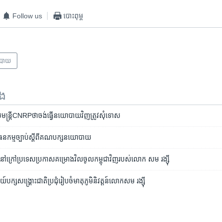
Follow us
បោះពុម្ព
បាយ
ទង
​មន្ត្រី​CNRP​ថា​ចង់​ធ្វើ​នយោបាយ​វិញ​ត្រូវ​សុំទោស
ោធនកម្ម​​ច្បាប់​ស្តី​ពី​គណបក្ស​នយោបាយ
​ក្រៅ​ប្រទេស​ប្រកាស​​គម្រោង​វិល​ចូល​កម្ពុជា​វិញ​របស់​លោក​ ​សម រង្ស៊ី​
​បក្ស​សង្គ្រោះ​ជាតិ​ប្រជុំ​រៀបចំ​​មាតុភូមិ​និវត្តន៍​លោក​សម រង្ស៊ី