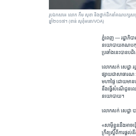
រូបឯកសារ៖ លោក​ កឹម​ សុខា​ និង​ថ្នាក់ដឹកនាំ​គណបក្ស​សង្គ្រោ
ឆ្នាំ២០១៧។ (ខាន់​ សុគុំ​មនោ​/VOA)
ភ្នំពេញ —
រដ្ឋាភិបា
នយោបាយ​គណបក្ស​សង្គ្
ប្រឆាំង​នេះ​បាន​បដ
លោក​សក់ សេដ្ឋា រដ្ឋ
ផ្សាយ​ជា​សាធារណៈ​ថា​
មហាផ្ទៃ​ ដោយ​មាន​បញ
នឹង​ធ្វើ​សំណើ​ជូន​ល
នយោបាយ។
លោក​សក់ សេដ្ឋា ​បា
«សាម៉ី​ខ្លួន​នឹង​អា
ក្រឹត្យ​ស្តីពី​ការផ្ត