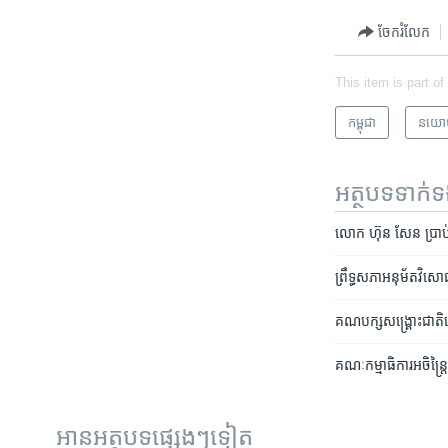
ចែករំលែក
This item is part of
កម្ពុជា
នយោ
អត្ថបទ​ទាក់
លោក​ ​ហ៊ុន សែន​ ប្រាប់
ព្រឹទ្ធ​សភា​អនុម័ត​វិស
គណបក្ស​សង្គ្រោះជាតិ​នៅ
គណៈកម្មាធិការ​អចិន្ត្រៃយ៍
អានអត្ថបទផ្សេងៗទៀត