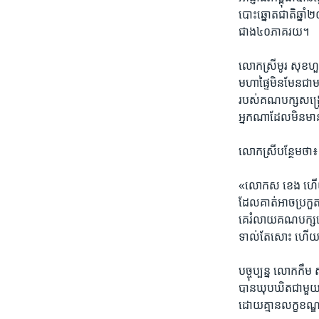
បោះឆ្នោត​ជាតិ​ឆ្នាំ​២
ជាង​៤០ភាគរយ។
លោកស្រី​មូរ សុខហួរ 
មហាផ្ទៃ​មិន​មែន​ជា​
របស់​គណបក្ស​សង្គ្រោ
អ្នកណា​ដែល​មិន​មាន​គ
លោកស្រី​បន្ថែម​ថា៖
«លោកស ខេង ហើយ​អ្នក​
ដែល​គាត់​អាច​ប្រកួត
គេ​រំលាយ​គណបក្ស​ហើយ​
ទាល់តែ​សោះ ហើយ​នឹង​
​បច្ចុប្បន្ន​ លោក​កឹ
បាន​ឃុបឃិត​ជាមួយ​ន
ដោយ​គ្មាន​លក្ខខណ