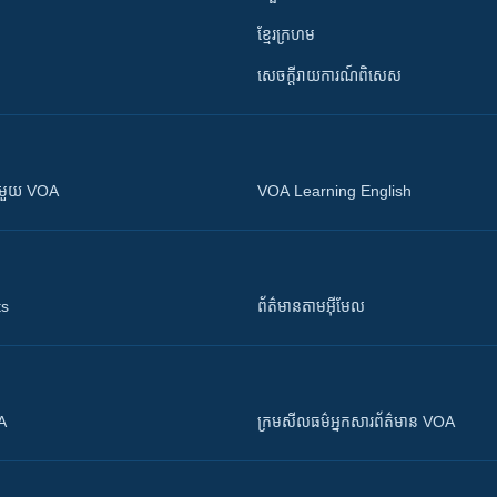
ខ្មែរក្រហម
សេចក្តីរាយការណ៍ពិសេស
ស​​ជាមួយ VOA
VOA Learning English
ts
ព័ត៌មាន​តាម​អ៊ីមែល
OA
ក្រម​​​សីលធម៌​​​អ្នក​​​សារព័ត៌មាន VOA