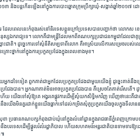
០១៣​ និង​បន្ត​កើន​ឡើង​នៅ​ក្នុង​ការ​បោះ​ឆ្នោតក្រុមប្រឹក្សា​ឃុំ-សង្កាត់​ឆ្នាំ​២០១៧​ ដោ
​ដែល​ពេលនេះ​កំពុង​រស់នៅ​និរទេស​ខ្លួន​ក្រៅ​ប្រទេស​បាន​បញ្ជាក់​ថា​ លោកស ខេង ​រដ្
មនុស្ស​ឯករាជ្យទេ។ លោកគឺ​ជា​មន្ត្រី​ដែល​មក​ពី​គណបក្ស​ប្រជាជន​កម្ពុជា​ដែល​ជា​គូប
ះជាតិ។ ដូច្នេះ​ការ​ទៅសុំ​នីតិសម្បទា​ពី​លោក​ គឺ​អាស្រ័យ​លើ​ការ​សម្រេចរបស់​លោក
្រោះថ្នាក់​នៅក្នុង​ការ​ប្រកួត​ប្រជែង​ក្នុង​ពេល​ខាងមុខ។
ដទៃទៀត​ ពួកគាត់​ជា​អ្នក​ដែល​ប្រកួត​ប្រជែង​ជាមួយ​យើង​ខ្ញុំ​ ដូច្នេះ​គាត់​នឹង​ជ
ប្រជែង​បាន។ អ្នកណា​គាត់​មិន​អាច​ប្រកួត​ប្រជែង​បាន​ គឺ​ស្រេច​តែ​គាត់​រើស​តើ។ ដូច
 យើង​ទៅសុំ​ឱ្យ​គេ​ អង្វរ​គេ​ផ្លូវការ​ដើម្បី​សុំយកសិទ្ធិ​មកវិញ​ ឃើញ​ថា​នេះ​គឺជា​ការ​
យើង​មិន​គួរ​ដាក់​ខ្លួន​យើង​ធ្លាក់​ទៅដល់​កម្រិតសុំ​គូ​ប្រកួត​យើង​ចូល​ក្នុង​ទីល
ម សុខា​ ប្រធាន​គណបក្ស​កំពុង​ជាប់​ឃុំ​នៅក្នុង​លំនៅដ្ឋាន​ក្នុង​រាជធានី​ភ្នំពេញ​ក្រោម​ប
ឹង​បរទេស​ដើម្បី​ផ្តួល​រំលំ​រដ្ឋាភិបាល​ ហើយ​សហគមន៍​អន្តរជាតិ​បាន​ទាមទារ​ឱ្
្ឌ៕