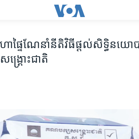
ាផ្ទៃ​ណែនាំ​នីតិវិធី​ផ្តល់​សិទ្ធិ​នយោ
្ស​សង្គ្រោះ​ជាតិ