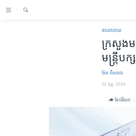
ភ្ជាប់​
ទៅ​
គេហទំព័រ​
ស្វែង​
កម្ពុជា
រក
នយោបាយ
ទាក់ទង
អន្តរជាតិ
ក្រសួង​មហ
រំលង​
និង​
អាមេរិក
មន្ត្រី​បក
ចូល​
ចិន
ទៅ​​
ទំព័រ​
ហេឡូវីអូអេ
ម៉ែន គឹមសេង
ព័ត៌មាន​​
កម្ពុជាច្នៃប្រតិដ្ឋ
22 កុម្ភៈ 2019
តែ​
ម្តង
ព្រឹត្តិការណ៍ព័ត៌មាន
ចែករំលែក
រំលង​
ទូរទស្សន៍ / វីដេអូ​
និង​
ចូល​
វិទ្យុ / ផតខាសថ៍
ទៅ​
កម្មវិធីទាំងអស់
ទំព័រ​