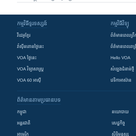
កម្មវិធី​ទូរទស្សន៍
កម្មវិធី​វិទ្យុ
វីដេអូ​ខ្មែរ
ព័ត៌មាន​ពេល​ព្រឹ
វ៉ាស៊ីនតោន​ថ្ងៃ​នេះ
ព័ត៌មាន​​ពេល​រាត្រ
VOA ថ្ងៃនេះ
Hello VOA
VOA ​វិទ្យាសាស្ត្រ
សំឡេង​ជំនាន់​ថ្មី
VOA 60 អាស៊ី
វេទិកា​អាស៊ាន
ព័ត៌មាន​តាមប្រធានបទ​
កម្ពុជា
នយោបាយ
អន្តរជាតិ
សេដ្ឋកិច្ច
អាមេរិក
សិទ្ធិមនុស្ស