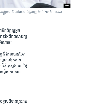
្គ្រោះជាតិ​ នៅរាជ​ធានីភ្នំពេញ​ ថ្ងៃទី​ ២០​ ខែ​ឧសភា​
ឹកចិត្ត​ឱ្យ​អ្នក
ដឹកនាំ​អតីត​គណបក្ស​
ន់​អំណាច។
្បតិ៍​ ដែល​បាន​ចែក​
ខ្លួន​ទៅ​ក្រសួង​
ះ​គឺ​ក្រសួង​មហាផ្ទៃ​
​ធ្វើ​សកម្មភាព​
ន្ទាប់ពី​មាន​ព្រះរាជ