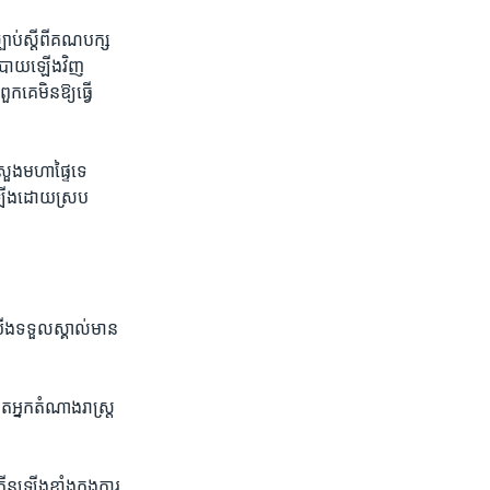
ប់​ស្តី​ពី​គណបក្ស​
ោបាយ​ឡើង​វិញ​
េ​មិន​ឱ្យ​ធ្វើ​
សួងមហាផ្ទៃ​ទេ​
ើ​ឡើង​ដោយ​ស្រប
យើង​ទទួល​ស្គាល់​មាន​
​អ្នក​តំណាង​រាស្រ្ត
នឡើង​ខ្លាំង​ក្នុង​ការ