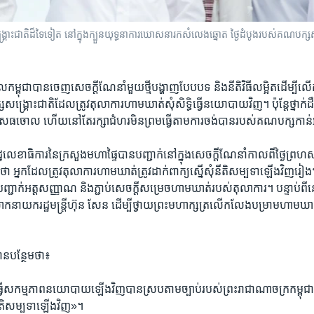
ះជាតិដ៏ទៃទៀត​​​ នៅក្នុង​ក្បួន​យុទ្ធនា​ការ​ឃោសនា​រក​សំលេង​​ឆ្នោត ថ្ងៃ​ដំបូង​​របស់​​គណបក្ស​សង
ល​កម្ពុជា​បាន​ចេញ​សេចក្តី​ណែនាំ​មួយ​ថ្មីបង្ហាញ​បែបបទ​ និង​នីតិ​វិធី​លម្អិត​ដើម្បី​លើក​ទ
រោះជាតិដែល​ត្រូវ​តុលាការ​ហាម​ឃាត់​សុំសិទ្ធិ​ធ្វើ​នយោបាយ​វិញ។ ប៉ុន្តែ​ថ្នាក់
ិសេធ​ចោល ​ហើយនៅ​តែ​រក្សា​ជំហរ​មិន​ព្រ​ម​ធ្វើ​តាម​ការ​ចង់​បាន​របស់​គណបក្ស​កា
លេខាធិការ​នៃ​ក្រសួង​មហាផ្ទៃ​បាន​បញ្ជាក់​នៅ​ក្នុង​សេចក្តី​ណែនាំ​កាលពី​ថ្ងៃ​ព្រហស
 អ្នក​ដែល​ត្រូវ​តុលាការ​ហាមឃាត់​ត្រូវ​ដាក់​ពាក្យ​ស្នើ​សុំ​នីតិសម្បទា​ឡើងវិញ​រៀងៗ​
្ជាក់​អត្ត​សញ្ញាណ និង​ភ្ជាប់​សេចក្តី​សម្រេច​ហាមឃាត់​របស់​តុលាការ។​ បន្ទាប់ពី​នោ
ោក​នាយក​រដ្ឋ​មន្ត្រី​ហ៊ុន សែន ​ដើម្បី​ថ្វាយ​ព្រះមហាក្សត្រ​លើកលែង​បម្រាម​ហាមឃាត់
ន​បន្ថែម​ថា៖
ច​ធ្វើ​សកម្មភាព​នយោបាយ​ឡើងវិញ​បាន​ស្រប​តាម​ច្បាប់​របស់​ព្រះរាជា​ណា​ចក្រកម្ពុជា​ប
ល់​នីតិ​សម្បទា​ឡើងវិញ‍»។