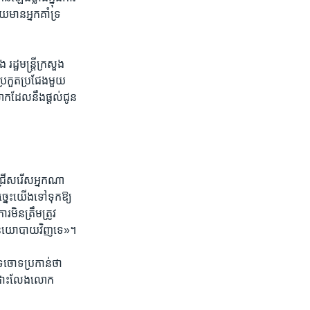
យ​មាន​អ្នកគាំទ្រ​
ឋ​មន្ត្រី​ក្រសួង​
្រកួត​ប្រជែង​មួយ​
​ដែល​នឹង​ផ្តល់​ជូន​
្រើសរើស​អ្នក​ណា​
្នេះ​យើង​ទៅទុក​ឱ្យ​
មិន​ត្រឹមត្រូវ​
ាន​នយោបាយ​វិញ​ទេ‍»។​
ទ​ចោទ​ប្រកាន់​ថា​
យ​ដោះលែង​លោក​