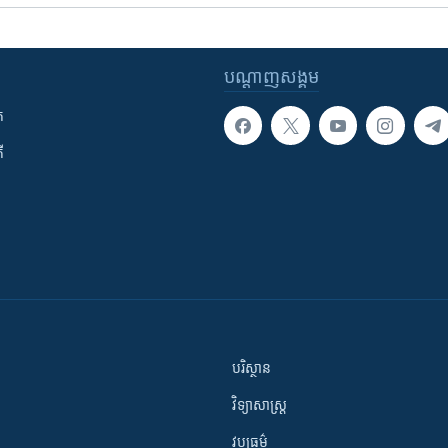
បណ្តាញ​សង្គម
ក
ី
បរិស្ថាន
វិទ្យាសាស្រ្ត
វប្បធម៌