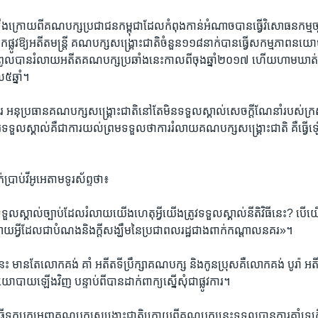
ើង​ក្រោយ​ពី​គណបក្ស​ប្រជាជន​កម្ពុជា​ដែល​កំពុង​កាន់​អំណាច​បាន​ធ្វើ​វិសោធនកម្ម​ច្បា
លូវ​ឱ្យ​អតីត​មន្ត្រី គណបក្ស​សង្គ្រោះ​ជាតិចំនួន​១១៨​នាក់​បាន​ធ្វើ​សកម្មភាព​នយ
ពូល​បាន​រំលាយ​អតីត​គណបក្ស​ប្រឆាំ​ងនេះ​កាលពី​ចុងឆ្នាំ​២០១៧​ ហើយ​ហាមឃាត់​ពួកគ
ឆ្នាំ។
 អនុប្រធាន​គណបក្ស​សង្គ្រោះជាតិនៅតែ​មិន​ទទួល​ស្គាល់​សេចក្តី​ណែនាំ​របស់​ក្រ
​ទទួល​ស្គាល់គឺ​ជា​ការ​យល់​ព្រម​ទទួល​ថា​ការ​រំលាយគណបក្ស​សង្គ្រោះ​ជាតិ​ គឺ​ធ្វ
្រាប់​វីអូអេ​តាម​ទូរស័ព្ទ​ថា៖
ទទួលស្គាល់​ច្បាប់​ដែល​រំលាយ​យើង​ហេតុអ្វី​យើង​ត្រូវ​ទទួលស្គាល់​នីតិ​វិធី​នេះ? បើ​
ាយ​អ្វី​ដែល​ជា​បំណង​និង​ក្តី​សង្ឃឹម​នៃ​ប្រជាពលរដ្ឋ​ជាង​ពាក់កណ្តាល​នគរ‍»។
​ មានតែ​លោក​គង់ គាំ អតីត​ទីប្រឹក្សា​គណបក្ស​ និង​កូនប្រុស​គឺលោក​គង់​ បូរ៉ា អតីត
នយោបាយ​ឡើង​វិញ​ បន្ទាប់​ពី​បាន​ដាក់​ពាក្យ​ស្នើ​សុំ​ជាផ្លូវការ។
​ធ្វើ​ទុក្ខ​បុកម្នេញ​គណបក្ស​សង្គ្រោះជាតិ​ក្រោយ​ពី​គណបក្ស​នេះ​ទទួល​បាន​ការ​គាំទ្រ​កើ