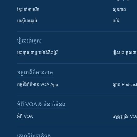
ខ្មែរ​នៅអាមេរិក
សុខភាព
អាស៊ីអាគ្នេយ៍
អប់រំ
រៀន​​អង់គ្លេស
អង់គ្លេស​ជាមួយ​ម៉ានី​និង​ម៉ូរី
រៀន​​​​​​អង់គ្លេ
ទទួល​ព័ត៌មាន​តាម
កម្មវិធី​ព័ត៌មាន VOA App
ស្តាប់ Podcas
អំពី​ VOA & ទំនាក់ទំនង
អំពី​ VOA
ធម្មនុញ្ញ​នៃ V
គេហទំព័រ​​ទាក់ទង