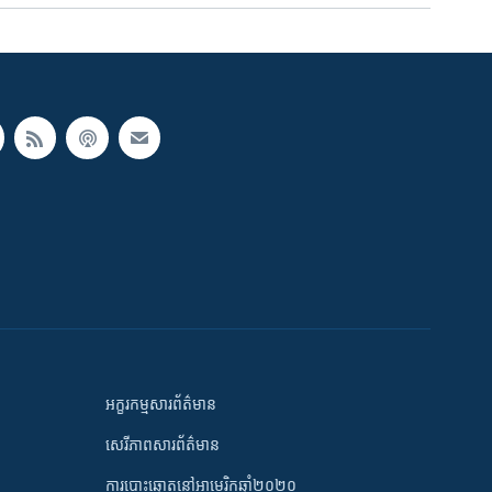
អក្ខរកម្មសារព័ត៌មាន
សេរីភាពសារព័ត៌មាន
ការបោះឆ្នោតនៅអាមេរិកឆ្នាំ២០២០