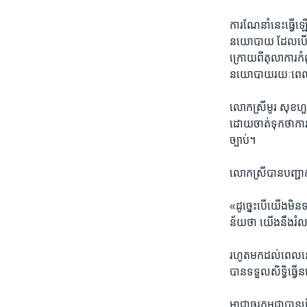
ការណែនាំ​នេះ​ធ្វើ​ឡ
នយោបាយ​ ដែល​បើក​ផ្
ក្រោយ​ពី​តុលាការ​កំ
នយោបាយ​រយៈពេល​៥
លោកស្រី​មូរ សុខហួរ
ដោយ​ចាត់​ទុក​ថា​ការ
ច្បាប់។
លោកស្រីបាន​បញ្ជាក់​ប
«ដូច្នេះ​បើ​យើង​មិន​
ន័យ​ថា ​យើង​នឹង​រំល
រហូត​មក​ដល់​ពេល​នេះ
បាន​ទទួល​សិទ្ធិ​ធ្វើ​
អាជ្ញាធរ​កម្ពុជា​បាន