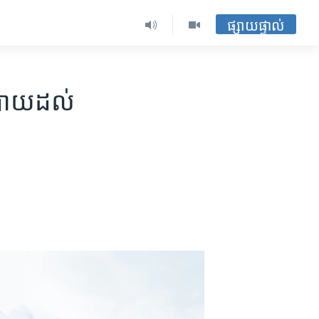
ផ្សាយផ្ទាល់
បាយ​​ដល់​