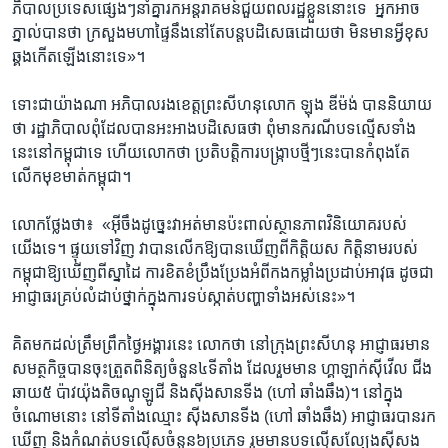
ភិបាល​ប្រទេសផ្សេងៗ​នាំ​គ្នា​រក​អន្តរាគមន៍​ជួយ​ពលរដ្ឋ​ខ្លួន​នោះ​ទេ ​ អ្នក​អាច​
ភ្នាល់​បានថា ​ក្រសួង​មហាផ្ទៃ​នឹង​នៅតែ​បន្ត​បដិសេធ​ដោយថា​ មិន​មាន​អ្វី​ខុស​
ឆ្គងកើត​ឡើង​នោះ​ទេ»។​
ទោះ​ជាយ៉ាងណា​ អភិបាល​រង​ខេត្ត​ព្រះ​សីហនុ​លោក​ ឡុង ឌីម៉ង់ បាន​និយាយ​
ថា​ រដ្ឋាភិបាល​ពុំ​ដែល​បាន​អះអាង​បដិសេធ​ថា ​ពុំ​មាន​ករណី​បទ​ល្មើស​ទាំង​
នេះ​នៅ​កម្ពុជា​ទេ ​ហើយ​លោក​ថា ​ប្រតិបត្តិ​ការ​បង្ក្រាប​ថ្មីៗ​នេះ​បាន​កំពុង​តែ​
លើក​មុខមាត់​កម្ពុជា។
លោក​ថ្លែង​ថា៖ ​ «អ៊ីចឹង​ដូច្នេះ​វា​អត់​មាន​ប៉ះពាល់​ស្ថាន​ភាព​វិនិយោគ​របស់​
យើង​ទេ។ ​ផ្ទុយ​ទៅ​វិញ​ វា​បាន​លើក​ឱ្យ​បាន​ឃើញ​ពី​កិត្តិយស ​កិត្តិនាម​របស់​
កម្ពុជា​ឱ្យ​ឃើញ​ពី​ស្នាដៃ ​ការ​ខិតខំ​ប្រឹង​ប្រែង​អំពី​កង​កម្លាំង​ប្រដាប់​អាវុធ​ ដូចជា​
អាជ្ញាធរ​គ្រប់​លំដាប់​ថ្នាក់​ក្នុង​ការ​ទប់​ស្កាត់​បញ្ហា​ទាំង​អស់​នេះ»។
គិត​មក​ដល់​ត្រឹម​ព្រឹក​ថ្ងៃ​អង្គារ​នេះ​ លោក​ថា​ នៅ​ក្រុង​ព្រះ​សីហនុ​ អាជ្ញាធរ​មាន​
សមត្ថកិច្ច​បាន​ចុះ​ត្រួត​ពិនិត្យចំនួន​៤​ទីតាំង​ ដែល​រួមមាន ​ហ្គាឡាក់ស៊ីវើល ​ជីង​
ឆាយ​៥​ ប៉ាវយ៉ុង​តិចណូឡូជី ​និង​ស៊ីងសានទីង​ (ហៅ ឆាំងឆឹង)។ ​នៅ​ក្នុង​
ចំណោម​នោះ​ នៅ​ទីតាំង​ឈ្មោះ​ ស៊ីងសានទីង ​(ហៅ ឆាំងឆឹង) ​អាជ្ញាធរបាន​រក​
ឃើញ ​និង​កំណត់​បទ​ល្មើស​ចំនួន​៦ប្រភេទ​ រួមមាន​បទ​ល្មើស​ល្បែង​ស៊ីសង​