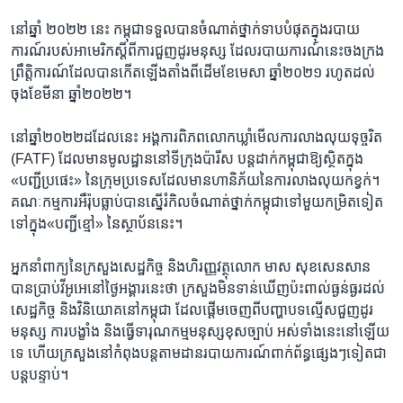
នៅ​ឆ្នាំ​ ២០២២ ​នេះ​ កម្ពុជា​ទទួល​បានចំណាត់​ថ្នាក់ទាប​បំផុត​ក្នុង​របាយ​
ការណ៍​របស់​អាមេរិក​ស្តីពី​ការ​ជួញ​ដូរ​មនុស្ស ​ដែល​របាយ​ការណ៍​នេះចង​ក្រង​
ព្រឹត្តិ​ការណ៍​ដែល​បានកើត​ឡើង​តាំង​ពី​ដើម​ខែ​មេសា​ ឆ្នាំ​២០២១​ រហូត​ដល់​
ចុង​ខែ​មីនា ​ឆ្នាំ​២០២២។​
នៅ​ឆ្នាំ​២០២២​ដដែល​នេះ​ អង្គការ​ពិភព​លោក​ឃ្លាំមើល​ការ​លាង​លុយ​ទុច្ចរិត ​
(FATF)​ ដែល​មាន​មូល​ដ្ឋាន​នៅ​ទីក្រុង​ប៉ារីស ​បន្ត​ដាក់​កម្ពុជា​ឱ្យ​ស្ថិត​ក្នុង​
«បញ្ជី​ប្រផេះ»​ នៃ​ក្រុម​ប្រទេស​ដែល​មាន​ហានិភ័យ​នៃការ​លាង​លុយ​កខ្វក់។​
គណៈ​កម្មការ​អឺរ៉ុប​ធ្លាប់​បាន​ស្នើ​រំកិល​ចំណាត់​ថ្នាក់​កម្ពុជា​ទៅ​មួយ​កម្រិត​ទៀត​
ទៅ​ក្នុង«បញ្ជី​ខ្មៅ»​ ​នៃ​ស្ថាប័ន​នេះ។​
អ្នកនាំ​ពាក្យ​នៃ​ក្រសួង​សេដ្ឋកិច្ច​ និង​ហិរញ្ញ​វត្ថុ​លោក​ មាស សុខសេនសាន ​
បាន​ប្រាប់​វីអូអេ​នៅ​ថ្ងៃ​អង្គារ​នេះថា​ ក្រសួង​មិន​ទាន់​ឃើញប៉ះពាល់​ធ្ងន់​ធ្ងរ​ដល់​
សេដ្ឋកិច្ច​ និង​វិនិយោគ​នៅ​កម្ពុជា​ ដែល​ផ្តើម​ចេញ​ពី​បញ្ហា​បទ​ល្មើស​ជួញ​ដូរ​
មនុស្ស​ ការ​បង្ខាំង​ និង​ធ្វើ​ទារុណ​កម្ម​មនុស្ស​ខុស​ច្បាប់​ អស់​ទាំងនេះ​នៅ​ឡើយ​
ទេ​ ហើយ​ក្រសួង​នៅកំពុង​បន្ត​តាម​ដាន​របាយ​ការណ៍​ពាក់​ព័ន្ធ​ផ្សេងៗ​ទៀត​ជា​
បន្ត​បន្ទាប់។