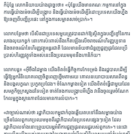
ក៏​ប៉ុន្តែ​ លោក​និយាយ​យ៉ាង​ដូច្នេះ​ថា៖​ «ប៉ុន្តែ​យើង​មាន​គណៈ​កម្មការ​នៅ​ក្នុង​
ការ​ធ្វើ​យ៉ាង​ម៉េច​ដើម្បី​បង្ក្រាប​ និង​ធ្វើ​យ៉ាង​ម៉េច​ដើម្បី​រំដោះ​ប្រទេស​យើង​ហ្នឹង​
ឱ្យ​ចេញ​ពី​បញ្ជីប្រផេះ​ នៅ​ក្នុង​ការ​សម្អាត​សាច់​ប្រាក់»។​
លោក​បន្ថែម​ថា​ បើ​សិនជា​ប្រទេស​មួយ​ត្រូវ​បាន​ដាក់​ឱ្យស្ថិត​ក្នុង​បញ្ជី​ខ្មៅ​នៃ​ការ​
លាងលុយ​កខ្វក់​ នោះ​ការ​ប៉ះពាល់​នឹង​កើត​ឡើង​លើចរាចរណ៍​ហិរញ្ញ​ប្បទាន
និង​ចរាចរណ៍​នៃ​ហិរញ្ញវត្ថុ​អន្តរជាតិ​ ដែល​មានន័យ​ថា​ជំនួញ​ជួញ​ដូរ​ដែល​ប្រើ​
ប្រាស់​ហិរញ្ញ​វត្ថុ​ទាំង​អស់​នេះ​នឹង​ប្រឈមមុខ​នឹងហានិភ័យ។​
លោក​បន្ត៖ ​«អ៊ីចឹង​ដៃ​ម្ខាង​ យើង​ខិតខំ​ធ្វើកិច្ច​ការ​កែទម្រង់ ​និង​រដ្ឋបាល​ដើម្បី​
ធ្វើ​ឱ្យ​អ្នក​វិនិយោគ​ពេញ​ចិត្ត​ពេញថ្លើម​តាម​រយៈ​គោល​នយោបាយ​សារ​ពើ​ពន្ធ​
និង​បង្ក​លក្ខណៈ​ប្រកួត​ប្រជែង។ ​ចំណែក​ម្ខាង​ទៀត ​យើង​ខិតខំ​ធ្វើជាមួយ​ដែន​
សមត្ថកិច្ច​ក្រសួង​ដទៃ​ទៀត​ ចាត់ចែង​ការ​បង្ក្រាប​អី​ហ្នឹង​ ​វា​នឹង​ចូល​រួម​ចំណែក​
កែ​លម្អ​ក្នុង​ស្ថាន​ភាព​ដែល​មាន​ការ​លំបាក»។​
«វា​ច្បាស់​ណាស់​ថា​ រដ្ឋាភិបាល​កម្ពុជា​កំពុង​ឆ្លើយ​តប​ទៅ​នឹង​សម្ពាធ​យ៉ាង​
ច្រើន​ដែល​ពួក​គេ​ប្រឈម​មុខ​ពី​រដ្ឋាភិបាល​នៃ​ប្រទេស​ផ្សេងៗ​ទៀត ដែល​
រដ្ឋាភិបាល​ទាំង​នោះ​ព្រួយ​បារម្ភ​អំពី​ការ​ជួញ​ដូរ​ពលរដ្ឋ​របស់​ពួក​គេ»។ ​នេះ​ជា​