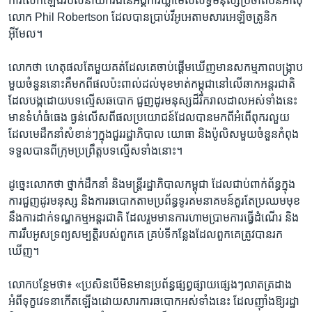
ការ​លើក​ឡើង​របស់​នាយក​រង​នៃ​អង្គការ​ឃ្លាំ​មើល​សិទ្ធិ​មនុស្ស​ប្រចាំ​តំបន់​អាស៊ី​
លោក​ Phil Robertson ​ដែល​បាន​ប្រាប់​វីអូអេ​តាម​សារ​អេឡិចត្រូនិក​
អ៊ីមែល។
លោក​ថា ​ហេតុផល​តែ​មួយ​គត់​ដែល​គេ​ចាប់​ផ្តើម​ឃើញ​មាន​សកម្មភាព​បង្ក្រាប​
មួយ​ចំនួន​នោះ​គឺ​មក​ពី​ផល​ប៉ះពាល់​ដល់​មុខមាត់​កម្ពុជា​នៅ​លើ​ឆាក​អន្តរជាតិ
ដែល​បង្ក​ដោយបទ​ល្មើស​ឆបោក ​ជួញ​ដូរ​មនុស្ស​ដ៏​រីក​រាល​ដាល​អស់​ទាំង​នេះ​
មាន​ទំហំ​ធំធេង ​ធ្ងន់​លើស​ពី​ផល​ប្រយោជន៍​ដែល​បាន​មក​ពី​អំពើ​ពុករលួយ ​
ដែល​មេ​ដឹកនាំ​សំខាន់ៗ​ក្នុង​ជួរ​រដ្ឋាភិបាល​ យោធា​ និងប៉ូលិស​មួយ​ចំនួន​កំពុង​
ទទួល​បានពីក្រុម​ប្រព្រឹត្ត​បទ​ល្មើស​ទាំង​នោះ។
ដូច្នេះ​លោក​ថា​ ថ្នាក់​ដឹកនាំ ​និង​មន្ត្រី​រដ្ឋាភិបាល​កម្ពុជា ​ដែល​ជាប់​ពាក់ព័ន្ធ​ក្នុង​
ការ​ជួញ​ដូរ​មនុស្ស​ និង​ការ​ឆបោក​តាម​ប្រព័ន្ធ​ទូរគមនាគមន៍​គួរតែ​ប្រឈម​មុខ​
នឹង​ការ​ដាក់​ទណ្ឌកម្ម​អន្តរជាតិ​ ដែល​រួម​មាន​ការ​ហាម​ប្រាម​ការ​ធ្វើដំណើរ ​និង​
ការ​រឹប​អូស​ទ្រព្យ​សម្បត្តិ​របស់ពួក​គេ ​គ្រប់​ទីកន្លែង​ដែល​ពួកគេ​ត្រូវ​បាន​រក​
ឃើញ។​
លោក​បន្ថែម​ថា៖​ «ប្រសិន​បើ​មិន​មាន​ប្រព័ន្ធ​ផ្សព្វផ្សាយ​ផ្សេងៗ​លាត​ត្រដាង​
អំពី​ទុក្ខ​វេទនា​កើត​ឡើង​ដោយ​សារ​ការ​ឆបោក​អស់​ទាំង​នេះ ​ដែល​ញ៉ាំង​ឱ្យ​រដ្ឋា​