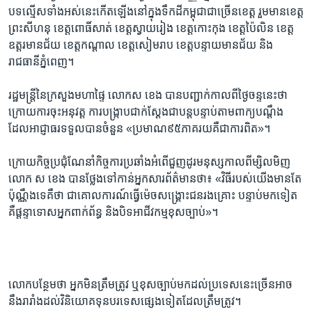
បទល្មើស​ទាំង​អស់​នេះ​កើត​ឡើង​នៅ​ក្នុង​ទឹកដី​កម្ពុជា​ជា​ច្រើនខេត្ត ​រួម​មាន​ខេត្ត​
ព្រះ​សីហនុ ខេត្ត​ពោធិ៍សាត់ ​ខេត្ត​ស្វាយរៀង​ ខេត្ត​កោះកុង ​ខេត្ត​ប៉ៃលិន​ ខេត្ត​
ឧត្តរមានជ័យ​ ខេត្ត​កណ្ដាល ​ខេត្ត​សៀមរាប​ ខេត្ត​បន្ទាយ​មាន​ជ័យ​ និង​
រាជធានី​ភ្នំពេញ។​
រដ្ឋ​មន្ត្រី​នៃ​ក្រសួង​មហាផ្ទៃ​ លោក​ស ខេង​ បាន​បញ្ជាក់​កាល​ពី​ថ្ងៃ​ចន្ទ​នេះ​ថា
ក្រោយ​ការ​ចុះ​អនុវត្ត​ ការ​បង្ក្រាប​ជាក់ស្ដែង​ជា​បន្ត​បន្ទាប់តាម​ពាក្យ​បណ្តឹង​
ដែល​អាជ្ញាធរ​ទទួល​បាន​ចំនួន​ ​«ប្រមាណ​៩៥​ភាគរយ​គឺ​ជា​ការ​ពិត»។​
ក្រោយ​កិច្ច​ប្រជុំ​ណែនាំ​កិច្ចការ​ប្រឆាំង​អំពើ​ជួញ​ដូរ​មនុស្ស​កាល​ពី​ម្សិលមិញ​
លោក​ ស ខេង ​បាន​ថ្លែង​ទៅ​កាន់​អ្នក​សារព័ត៌​មាន​ថា៖ ​«វិធី​របស់​យើង​មាន​តែ​
ប៉ុណ្ណឹង​ទេ​គឺ​ថា​ ជា​គោល​ការណ៍​ធ្វើ​ម៉េច​សង្គ្រោះ​ជនរង​គ្រោះ​ បន្ទាប់​មក​ទៀត​
គឺ​ផ្តន្ទាទោស​អ្នក​ពាក់​ព័ន្ធ​ និង​បិទ​អាជីវកម្ម​ខុស​ច្បាប់»។​
លោក​បន្ថែម​ថា​ អ្នក​មិន​ត្រឹមត្រូវ ​ឬ​ខុសច្បាប់មក​ដល់​ប្រទេស​នេះច្រើន​អាច​
នឹងរារាំង​ដល់​វិនិយោគ​ទុន​បរទេស​ផ្សេង​ទៀត​ដែល​ត្រឹមត្រូវ។​