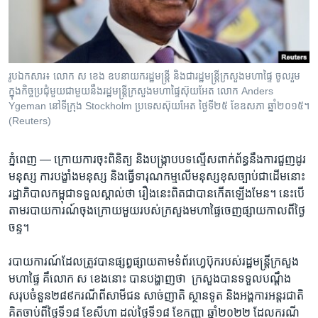
រចនា
សម្ព័ន្ធ​
Khmer English
រំលង​
និង​
បណ្តាញ​សង្គម
ចូល​
រូបឯកសារ៖​ លោក ស ខេង ឧបនាយករដ្ឋមន្ត្រី និង​ជា​រដ្ឋមន្ត្រី​ក្រសួង​មហាផ្ទៃ ចូលរួម​
ទៅ​
ក្នុង​កិច្ចប្រជុំ​មួយ​ជាមួយ​នឹង​រដ្ឋមន្ត្រី​ក្រសួង​មហាផ្ទៃ​​ស៊ុយអែត លោក Anders
កាន់​
Ygeman នៅ​ទីក្រុង Stockholm ប្រទេស​ស៊ុយអែត ថ្ងៃទី២៥ ខែឧសភា ឆ្នាំ២០១៥។
(Reuters)
ទំព័រ​
ភាសា
ស្វែង​
រក
ភ្នំពេញ —
ក្រោយ​ការ​ចុះ​ពិនិត្យ​ និង​បង្ក្រាប​បទ​ល្មើស​ពាក់ព័ន្ធ​នឹង​ការ​ជួញ​ដូរ​
មនុស្ស​ ការ​បង្ខាំង​មនុស្ស​ និង​ធ្វើ​ទារុណ​កម្ម​លើ​មនុស្ស​ខុស​ច្បាប់ជាដើម​នោះ​
រដ្ឋាភិបាល​កម្ពុជា​ទទួល​ស្គាល់​ថា រឿងនេះ​ពិត​ជា​បានកើត​ឡើងមែន។​ នេះបើ​
តាម​របាយ​ការណ៍​ចុង​ក្រោយ​មួយ​របស់​ក្រសួង​មហាផ្ទៃ​ចេញ​ផ្សាយ​កាលពី​ថ្ងៃ
ចន្ទ។​
របាយ​ការណ៍​ដែល​ត្រូវ​បាន​ផ្សព្វ​ផ្សាយ​តាម​ទំព័រ​ហ្វេប៊ុករបស់​រដ្ឋមន្ត្រី​ក្រសួង​
មហា​ផ្ទៃ​ គឺលោក​ ស ខេង​នោះ ​បាន​បង្ហាញ​ថា​ ​ ក្រសួង​បាន​ទទួល​បណ្ដឹង​
សរុប​ចំនួន​២៨៩​ករណី​ពី​សាមី​ជន ​សាច់ញាតិ ​ស្ថានទូត​ និង​អង្គការ​អន្តរជាតិ
គិត​ចាប់​ពី​ថ្ងៃ​ទី​១៨​ ខែ​សីហា ​ដល់​ថ្ងៃ​ទី១៨ ​ខែ​កញ្ញា ​ឆ្នាំ២០២២ ​ដែល​ករណី​