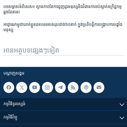
បទសម្ភាសន៍ពិសេស៖ ស្ថានភាពនៃការជួញដូរមនុស្សនិងវិធានការទប់ស្កាត់ឧក្រិដ្ឋកម្ម
ឆ្លងដែននេះ
អាជ្ញាធរ​កម្ពុជា​ឃាត់​ខ្លួន​ជនបរទេស​សរុប​ជាង​៦០នាក់ ក្នុង​ប្រតិបត្តិការ​បង្រ្កាប​ការបង្ខាំង​
មនុស្ស
អានអត្ថបទផ្សេងៗទៀត
បណ្តាញ​សង្គម
កម្មវិធី​ទូរទស្សន៍
កម្មវិធី​វិទ្យុ