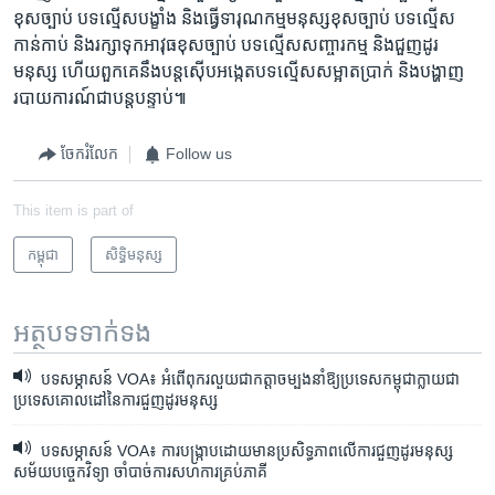
ខុស​ច្បាប់ ​បទ​ល្មើស​បង្ខាំង​ និង​ធ្វើ​ទារុណ​កម្ម​មនុស្ស​ខុស​ច្បាប់​ បទ​ល្មើស​
កាន់​កាប់​ និង​រក្សា​ទុក​អាវុធ​ខុស​ច្បាប់​ បទ​ល្មើស​សញ្ចារ​កម្ម ​និង​ជួញ​ដូរ​
មនុស្ស ​ហើយ​ពួកគេនឹង​បន្តស៊ើប​អង្កេត​បទ​ល្មើស​សម្អាត​ប្រាក់ ​និង​បង្ហាញ​
របាយ​ការណ៍​ជា​បន្ត​បន្ទាប់៕
ចែករំលែក
Follow us
This item is part of
កម្ពុជា
សិទ្ធិ​មនុស្ស
អត្ថបទ​ទាក់ទង
បទសម្ភាសន៍ VOA៖ អំពើ​ពុក​រលួយ​ជា​កត្តា​ចម្បង​នាំ​ឱ្យ​ប្រទេស​កម្ពុជា​ក្លាយ​ជា​
ប្រទេស​គោល​ដៅ​នៃ​ការ​ជួញ​ដូរ​មនុស្ស
បទសម្ភាសន៍ VOA៖ ការ​បង្ក្រាប​ដោយ​មាន​ប្រសិទ្ធភាព​លើ​ការ​ជួញ​ដូរ​មនុស្ស​​
សម័យ​បច្ចេកវិទ្យា ចាំបាច់​ការ​សហការ​គ្រប់ភាគី