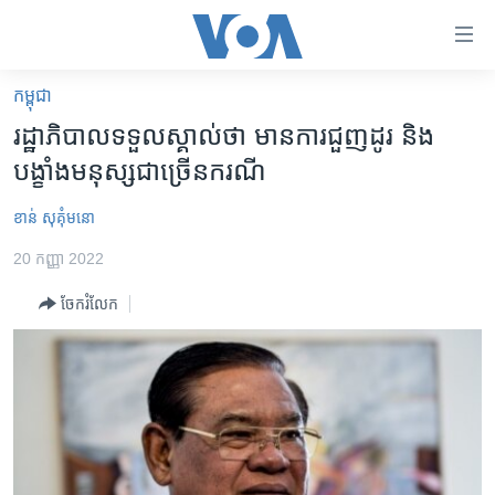
ភ្ជាប់​
ទៅ​
គេហទំព័រ​
កម្ពុជា
កម្ពុជា
ទាក់ទង
រដ្ឋាភិបាល​ទទួល​ស្គាល់​ថា​ មាន​ការ​ជួញដូរ​ និង​
រំលង​
អន្តរជាតិ
បង្ខាំង​មនុស្ស​ជា​ច្រើន​ករណី
និង​
អាមេរិក
ចូល​
ខាន់ សុគុំមនោ
ទៅ​​
ចិន
ទំព័រ​
20 កញ្ញា 2022
ហេឡូវីអូអេ
ព័ត៌មាន​​
ចែករំលែក
តែ​
កម្ពុជាច្នៃប្រតិដ្ឋ
ម្តង
ព្រឹត្តិការណ៍ព័ត៌មាន
រំលង​
និង​
ទូរទស្សន៍ / វីដេអូ​
ចូល​
វិទ្យុ / ផតខាសថ៍
ទៅ​
ទំព័រ​
កម្មវិធីទាំងអស់