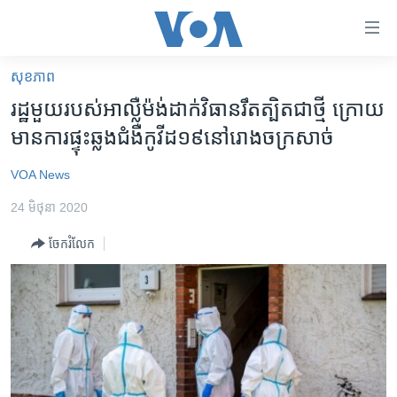
ភ្ជាប់​
ទៅ​
គេហទំព័រ​
សុខភាព
កម្ពុជា
ទាក់ទង
រដ្ឋ​មួយ​របស់​អាល្លឺម៉ង់​​ដាក់​វិធាន​រឹតត្បិត​ជា​ថ្មី​ ក្រោយ​​
រំលង​
អន្តរជាតិ
មាន​ការ​ផ្ទុះ​ឆ្លង​ជំងឺកូវីដ១៩​នៅ​រោងចក្រ​សាច់
និង​
អាមេរិក
ចូល​
VOA News
ទៅ​​
ចិន
ទំព័រ​
24 មិថុនា 2020
ហេឡូវីអូអេ
ព័ត៌មាន​​
ចែករំលែក
តែ​
កម្ពុជាច្នៃប្រតិដ្ឋ
ម្តង
ព្រឹត្តិការណ៍ព័ត៌មាន
រំលង​
និង​
ទូរទស្សន៍ / វីដេអូ​
ចូល​
វិទ្យុ / ផតខាសថ៍
ទៅ​
ទំព័រ​
កម្មវិធីទាំងអស់