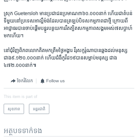
ស្រុក Guetersloh មាន​ប្រជាជន​ប្រមាណ​៣៦០.០០០​នាក់ ហើយ​ជា​តំបន់​
ទី​មួយ​នៅ​ប្រទេស​អាល្លឺម៉ង់​ដែល​បាន​ត្រឡប់បិទ​សកម្មភាព​ជា​ថ្មី ក្រោយ​ពី​
អាជ្ញាធរ​បាន​ចាប់​ផ្តើម​បន្ធូរ​បន្ថយ​ការ​រឹតត្បិត​សកម្មភាពសង្គម​អស់​៧​សប្តាហ៍​
មក​ហើយ។
នៅ​ជុំវិញ​ពិភពលោកគិត​មក​ត្រឹម​ថ្ងៃ​អង្គារ វីរុស​កូរ៉ូណា​បាន​ឆ្លង​ដល់​មនុស្ស​
ជាង៩.១២០.០០០​នាក់ ហើយ​ជំងឺ​កូវីដ១៩​បាន​សម្លាប់​មនុស្ស​ ជាង​
៤៧២.០០០​នាក់៕
ចែករំលែក
Follow us
This item is part of
សុខភាព
អន្តរជាតិ
អត្ថបទ​ទាក់ទង