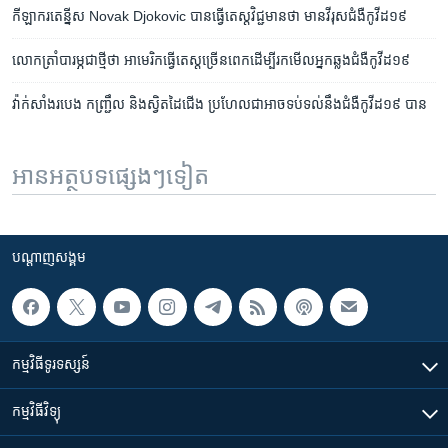
កីឡាករ​តេន្នីស Novak Djokovic បាន​ធ្វើ​តេស្ត​វិជ្ជមាន​ថា​ មាន​​​វីរុស​ជំងឺ​កូវីដ១៩
លោក​ត្រាំ​បារម្ភ​ជា​ថ្មី​ថា​ អាមេរិក​ធ្វើ​តេស្ត​ច្រើន​ពេក​ដើម្បី​រក​មើល​​អ្នក​ឆ្លង​​ជំងឺ​កូវីដ១៩
វ៉ាក់សាំង​របេង កញ្ជ្រឹល និង​ស្វិត​ដៃជើង ប្រហែលជា​អាច​ទប់ទល់​នឹង​ជំងឺ​កូវីដ១៩ បាន
អានអត្ថបទផ្សេងៗទៀត
បណ្តាញ​សង្គម
កម្មវិធី​ទូរទស្សន៍
កម្មវិធី​វិទ្យុ