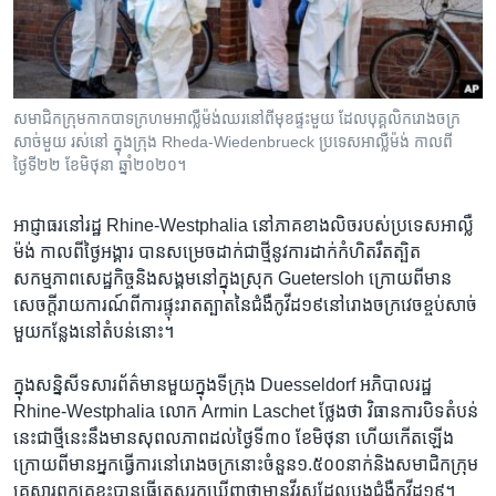
រចនា
សម្ព័ន្ធ​
Khmer English
រំលង​
និង​
បណ្តាញ​សង្គម
ចូល​
សមាជិកក្រុមកាកបាទក្រហមអាល្លឺម៉ង់ឈរនៅពីមុខផ្ទះមួយ ដែលបុគ្គលិករោងចក្រ
ទៅ​
សាច់មួយ រស់នៅ ក្នុងក្រុង Rheda-Wiedenbrueck ប្រទេសអាល្លឺម៉ង់ កាលពី
កាន់​
ថ្ងៃទី២២ ខែមិថុនា ឆ្នាំ២០២០។
ទំព័រ​
ភាសា
ស្វែង​
អាជ្ញាធរ​នៅ​រដ្ឋ​ Rhine-Westphalia នៅ​ភាគ​ខាង​លិច​របស់​ប្រទេស​អាល្លឺ
រក
ម៉ង់ ​កាល​ពី​ថ្ងៃ​អង្គារ បាន​សម្រេច​ដាក់​ជា​ថ្មី​នូវការ​ដាក់​កំហិត​រឹតត្បិត​
សកម្មភាព​សេដ្ឋកិច្ច​និង​សង្គម​នៅ​ក្នុង​ស្រុក Guetersloh ក្រោយ​ពី​មាន​
សេចក្តី​រាយការណ៍​ពី​ការ​ផ្ទុះ​រាតត្បាត​នៃ​ជំងឺ​កូវីដ១៩​នៅ​រោងចក្រវេច​ខ្ចប់​សាច់​
មួយ​កន្លែង​នៅ​តំបន់​នោះ។
ក្នុង​សន្និសីទ​សារព័ត៌មាន​មួយ​ក្នុង​ទី​ក្រុង​ Duesseldorf អភិបាល​រដ្ឋ
Rhine-Westphalia លោក Armin Laschet ថ្លែង​ថា វិធានការបិទ​តំបន់​
នេះ​ជា​ថ្មីនេះ​នឹង​មាន​សុពលភាព​ដល់​ថ្ងៃ​ទី​៣០​ ខែ​មិថុនា ហើយ​កើត​ឡើង​
ក្រោយ​ពី​មាន​អ្នក​ធ្វើ​ការ​នៅ​រោងចក្រ​នោះ​ចំនួន​១.៥០០​នាក់​និង​សមាជិក​ក្រុម
គ្រួសារ​ពួក​គេ​ខ្លះ​បាន​ធ្វើ​តេស្ត​រក​ឃើញ​ថា​មានវីរុស​ដែល​បង្ក​ជំងឺ​កូវីដ១៩។