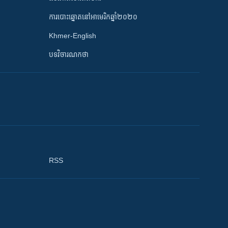
ការបោះឆ្នោតនៅអាមេរិកឆ្នាំ២០២០
Khmer-English
បទវិចារណកថា
RSS