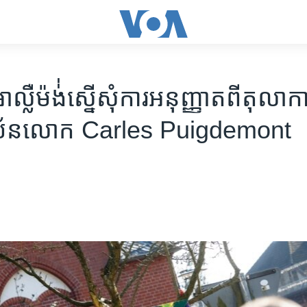
​អាល្លឺម៉ង់់​ស្នើសុំ​ការ​អនុញ្ញាត​ពី​តុលាការ
្យាប័ន​លោក Carles Puigdemont