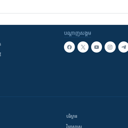
បណ្តាញ​សង្គម
ក
ី
បរិស្ថាន
វិទ្យាសាស្រ្ត