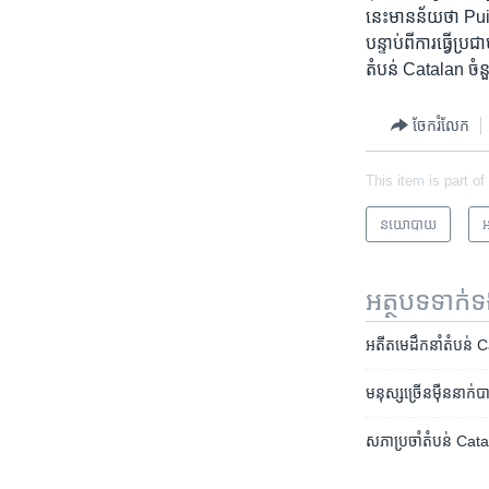
នេះ​មាន​ន័យ​ថា​ P
បន្ទាប់ពី​ការ​ធ្វើប
តំបន់​ Catalan ​ចំន
ចែករំលែក
This item is part of
នយោបាយ
អ
អត្ថបទ​ទាក់
អតីត​មេដឹកនាំ​តំបន់ C
មនុស្ស​ច្រើន​ម៉ឺន​នាក់
សភា​ប្រចាំ​តំបន់​ Cata