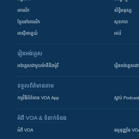
អាមេរិក
សិទ្ធិមនុស្ស
ខ្មែរ​នៅអាមេរិក
សុខភាព
អាស៊ីអាគ្នេយ៍
អប់រំ
រៀន​​អង់គ្លេស
អង់គ្លេស​ជាមួយ​ម៉ានី​និង​ម៉ូរី
រៀន​​​​​​អង់គ្លេ
ទទួល​ព័ត៌មាន​តាម
កម្មវិធី​ព័ត៌មាន VOA App
ស្តាប់ Podcas
អំពី​ VOA & ទំនាក់ទំនង
អំពី​ VOA
ធម្មនុញ្ញ​នៃ V