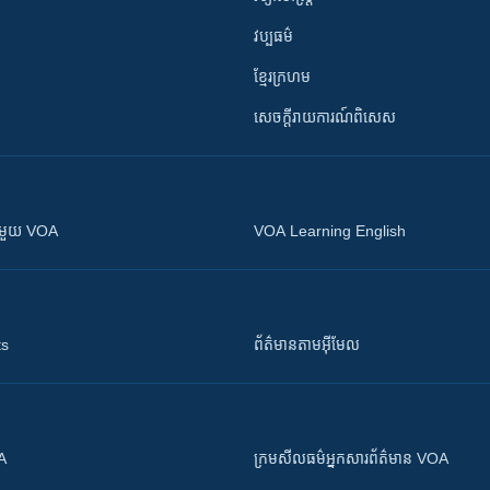
វប្បធម៌
ខ្មែរក្រហម
សេចក្តីរាយការណ៍ពិសេស
ស​​ជាមួយ VOA
VOA Learning English
ts
ព័ត៌មាន​តាម​អ៊ីមែល
OA
ក្រម​​​សីលធម៌​​​អ្នក​​​សារព័ត៌មាន VOA