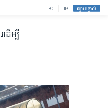
ផ្សាយផ្ទាល់
​ដើម្បី​