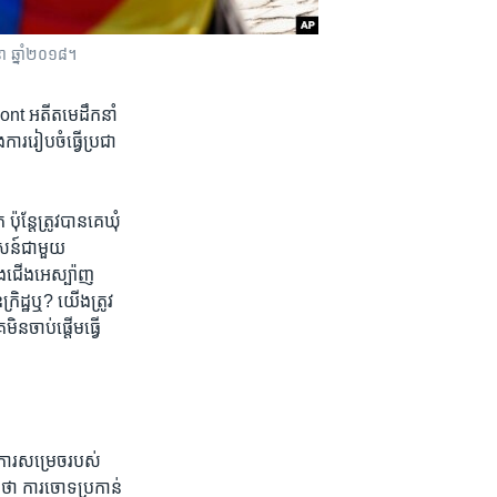
នា ឆ្នាំ២០១៨។
mont ​អតីត​មេដឹកនាំ​
រ​រៀបចំ​ធ្វើប្រជា​
តែ​ត្រូវ​បាន​គេ​ឃុំ​
ភាសន៍​ជាមួយ​
ង​ជើង​អេស្ប៉ាញ​
ដ្ឋ​ឬ?​ យើង​ត្រូវ​
ន​ចាប់ផ្តើម​ធ្វើ​
​ការសម្រេច​របស់​
​ ការ​ចោទ​ប្រកាន់​