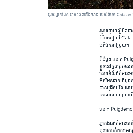
បុរស​ម្នាក់​ដែល​មាន​ទង់ជាតិ​ឯករាជ្យ​របស់​តំបន់ Catalan
រដ្ឋអាជ្ញា​អាល្លឺម៉ង
បំបែក​រដ្ឋ​នៅ​ Cata
មតិ​ឯករាជ្យ​មួយ។​
ពីដំបូង​ លោក Puigdem
ខ្លួន​នៅ​ក្នុង​ប្រទេស​
គេហទំព័រ​ព័ត៌មាន​អ
មិនមែន​ជា​ឧក្រិដ្ឋ
បាន​ជ្រើសរើស​ដោយ​ប្រ
គោលនយោបាយ​ដើម្
លោក Puigdemont ​សួរ​
ភ្នាក់ងារ​ព័ត៌មាន​ប
តុលាការ​កំពូល​អេស្