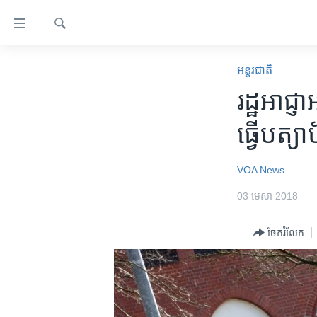
ភ្ជាប់​
ទៅ​
គេហទំព័រ​
ស្វែង​
កម្ពុជា
រក
អន្តរជាតិ
ទាក់ទង
អន្តរជាតិ
រដ្ឋអាជ្ញា
រំលង​
និង​
អាមេរិក
ធ្វើ​បត
ចូល​
ចិន
ទៅ​​
ទំព័រ​
ហេឡូវីអូអេ
VOA News
ព័ត៌មាន​​
កម្ពុជាច្នៃប្រតិដ្ឋ
03 មេសា 2018
តែ​
ម្តង
ព្រឹត្តិការណ៍ព័ត៌មាន
ចែករំលែក
រំលង​
ទូរទស្សន៍ / វីដេអូ​
និង​
ចូល​
វិទ្យុ / ផតខាសថ៍
ទៅ​
កម្មវិធីទាំងអស់
ទំព័រ​