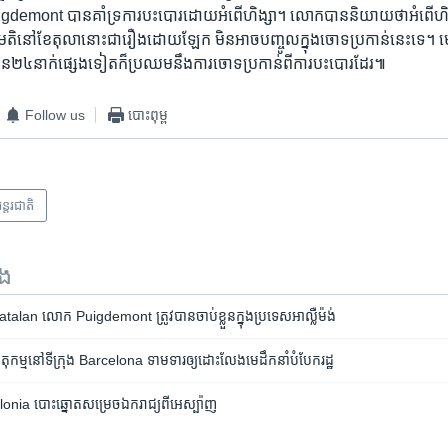
uigdemont បាន​គាំទ្រ​ការ​បះបោរ​ដោយ​អំពើហិង្សា។ ​លោក​បាន​និយាយ​ថា​អំពើហិង
្រជាមតិ​នៅខែ​តុលា​នោះ​ជារឿង​ដោយឡែក ​មិនអាច​បញ្ចូល​ក្នុង​ចោទ​ប្រកាន់​នេះ​ទេ។ ​មេ
ួន​២៤​នាក់ផ្សេង​ទៀតក៏​ប្រឈម​នឹង​ការ​ចោទ​ប្រកាន់​ពីការ​បះ​បោរ​ដែរ៕
Follow us
បោះពុម្ព
ន្តរជាតិ
ទង
atalan លោក Puigdemont ត្រូវ​បាន​ចាប់​ខ្លួន​ក្នុង​ប្រទេស​អាល្លឺម៉ង់
​បាតុកម្ម​នៅ​ទីក្រុង Barcelona​ ទាមទារ​ឲ្យដោះលែង​មេដឹកនាំ​បំបែក​រដ្ឋ
lonia បោះ​ឆ្នោត​សម្រេច​ឯករាជ្យ​ពី​​អេស្ប៉ាញ