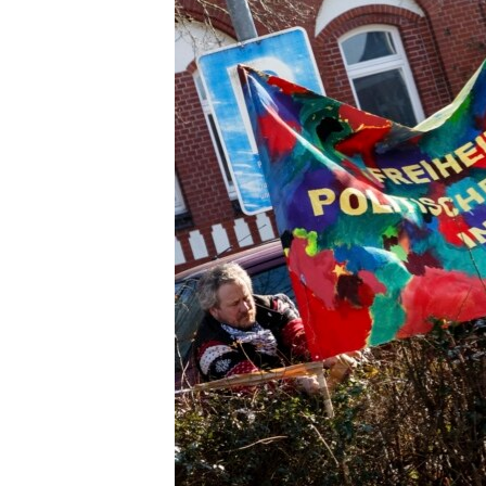
រចនា
សម្ព័ន្ធ​
រំលង​
និង​
ចូល​
ទៅ​
កាន់​
ទំព័រ​
ស្វែង​
រក