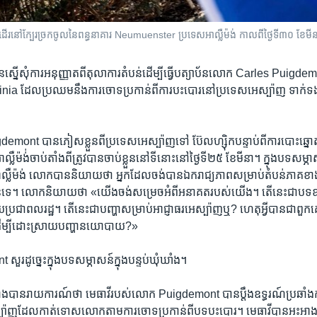
 ដើរ​នៅ​ក្បែរ​ច្រក​ចូល​នៃ​ពន្ធនាគារ Neumuenster ប្រទេស​អាល្លឺម៉ង់ កាលពី​ថ្ងៃទី៣០ ខែមី
់​បាន​ស្នើសុំ​ការ​អនុញ្ញាត​ពី​តុលាការ​តំបន់​ដើម្បី​ធ្វើ​បត្យាប័ន​លោក Carles Puigde
linia​ ដែល​ប្រឈមនឹង​ការ​ចោទ​ប្រកាន់ពី​ការ​បះបោរ​នៅ​ប្រទេស​អេស្ប៉ាញ​ ទាក់ទងកា
ont ​បាន​ភៀសខ្លួន​ពី​ប្រទេស​អេស្ប៉ាញ​ទៅ ​ប៊ែលហ្ស៊ិក​បន្ទាប់ពី​ការ​បោះ​ឆ្នោត​ ប៉ុន្
អាល្លឺម៉ង់់​ចាប់​តាំងពី​ត្រូវ​បាន​ចាប់ខ្លួន​នៅ​ទី​នោះ​នៅ​ថ្ងៃទី២៥ ​ខែមីនា។ ​ក្នុង​បទ​សម្
ាល្លឺម៉ង់ លោក​បាន​និយាយ​ថា ​អ្នក​ដែល​ចង់បាន​ឯករាជ្យភាព​សម្រាប់​តំបន់​ភាគ​ខា
ជន​ទេ។ ​លោកនិយាយ​ថា «យើង​ចង់​សម្រេច​អំពី​អនាគត​របស់​យើង។​ តើ​នេះ​ជា​បទឧក្រិ
ជាពលរដ្ឋ។ ​តើ​នេះ​ជា​បញ្ហា​សម្រាប់​អាជ្ញាធរ​អេស្ប៉ាញ​ឬ? ហេតុអ្វី​បាន​ជា​ពួកគេ​មិ
បី​ដោះស្រាយ​បញ្ហា​នយោបាយ?»
ដូច្នេះ​ក្នុង​បទ​សម្ភាសន៍​ក្នុង​បន្ទប់​ឃុំឃាំង។
ារាំង​បានរាយ​ការណ៍​ថា​ មេធាវី​របស់​លោក​ Puigdemont បាន​ប្តឹង​ឧទ្ធរណ៍​ប្រឆាំង
ប៉ាញ​ដែល​កាត់ទោស​លោក​តាម​ការចោទ​ប្រកាន់​ពីបទ​បះបោរ។ មេធាវី​បាន​អះអាង​ថា