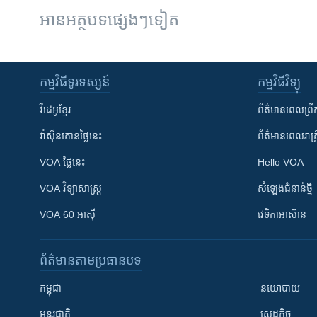
អានអត្ថបទផ្សេងៗទៀត
កម្មវិធី​ទូរទស្សន៍
កម្មវិធី​វិទ្យុ
វីដេអូ​ខ្មែរ
ព័ត៌មាន​ពេល​ព្រឹ
វ៉ាស៊ីនតោន​ថ្ងៃ​នេះ
ព័ត៌មាន​​ពេល​រាត្រ
VOA ថ្ងៃនេះ
Hello VOA
VOA ​វិទ្យាសាស្ត្រ
សំឡេង​ជំនាន់​ថ្មី
VOA 60 អាស៊ី
វេទិកា​អាស៊ាន
ព័ត៌មាន​តាមប្រធានបទ​
កម្ពុជា
នយោបាយ
អន្តរជាតិ
សេដ្ឋកិច្ច