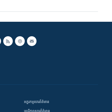
អក្ខរកម្មសារព័ត៌មាន
សេរីភាពសារព័ត៌មាន