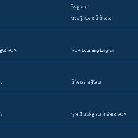
ខ្មែរក្រហម
សេចក្តីរាយការណ៍ពិសេស
ស​​ជាមួយ VOA
VOA Learning English
ts
ព័ត៌មាន​តាម​អ៊ីមែល
OA
ក្រម​​​សីលធម៌​​​អ្នក​​​សារព័ត៌មាន VOA