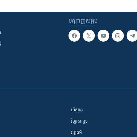
បណ្តាញ​សង្គម
ក
ី
បរិស្ថាន
វិទ្យាសាស្រ្ត
វប្បធម៌