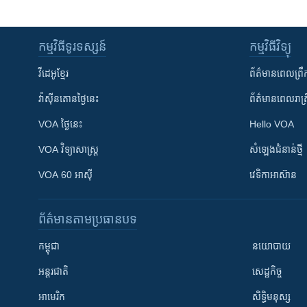
កម្មវិធី​ទូរទស្សន៍
កម្មវិធី​វិទ្យុ
វីដេអូ​ខ្មែរ
ព័ត៌មាន​ពេល​ព្រឹ
វ៉ាស៊ីនតោន​ថ្ងៃ​នេះ
ព័ត៌មាន​​ពេល​រាត្រ
VOA ថ្ងៃនេះ
Hello VOA
VOA ​វិទ្យាសាស្ត្រ
សំឡេង​ជំនាន់​ថ្មី
VOA 60 អាស៊ី
វេទិកា​អាស៊ាន
ព័ត៌មាន​តាមប្រធានបទ​
កម្ពុជា
នយោបាយ
អន្តរជាតិ
សេដ្ឋកិច្ច
អាមេរិក
សិទ្ធិមនុស្ស