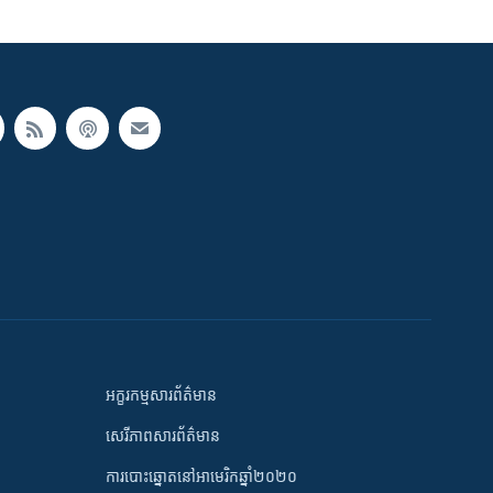
អក្ខរកម្មសារព័ត៌មាន
សេរីភាពសារព័ត៌មាន
ការបោះឆ្នោតនៅអាមេរិកឆ្នាំ២០២០