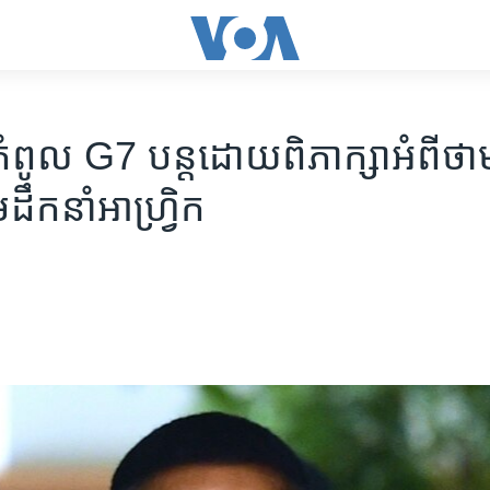
ជុំ​កំពូល​ G7 បន្ត​ដោយ​ពិភាក្សា​អំពី​
ឹកនាំ​អាហ្រ្វិក