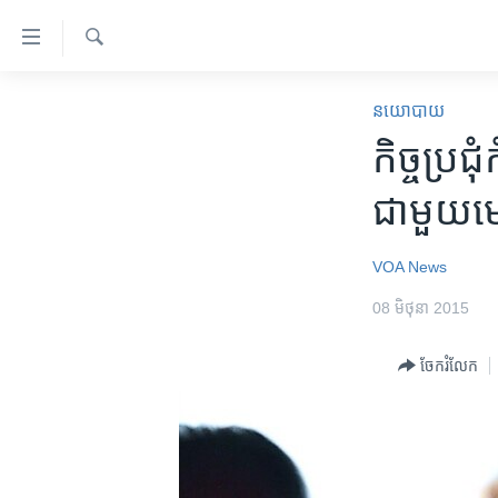
ភ្ជាប់​
ទៅ​
គេហទំព័រ​
ស្វែង​
កម្ពុជា
រក
នយោបាយ
ទាក់ទង
អន្តរជាតិ
កិច្ច​ប្រ
រំលង​
និង​
អាមេរិក
ជាមួយ​មេដ
ចូល​
ចិន
ទៅ​​
ទំព័រ​
ហេឡូវីអូអេ
VOA News
ព័ត៌មាន​​
កម្ពុជាច្នៃប្រតិដ្ឋ
08 មិថុនា 2015
តែ​
ម្តង
ព្រឹត្តិការណ៍ព័ត៌មាន
ចែករំលែក
រំលង​
ទូរទស្សន៍ / វីដេអូ​
និង​
ចូល​
វិទ្យុ / ផតខាសថ៍
ទៅ​
កម្មវិធីទាំងអស់
ទំព័រ​