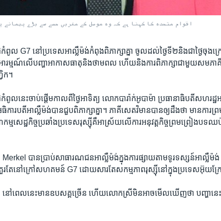
اقوام متحدہ کا کہنا ہے کہ وہ موصل کے مغربی حصے سے بڑے پیمانے پر
ុំ​កំពូល​ G7 ​នៅ​ប្រទេស​អាល្លឺម៉ង់​កំពុង​ពិភាក្សា​គ្នា​ ចូល​ដល់​ថ្ងៃ​ទី​២​និង​ជា​ថ្ងៃចុង​ក្
អារម្មណ៍​លើ​បញ្ហា​អាកាស​ធាតុ​និង​ថាមពល ​ហើយ​និងការ​ពិភាក្សា​ជាមួយ​សមភាគី​រ
្រិក។
ុំ​កំពូល​នេះ​ចាប់​ផ្តើម​កាលពី​ថ្ងៃ​អាទិត្យ​ លោក​បារ៉ាក់​អូបាម៉ា​ ប្រធានាធិបតី​សហរដ្
របតី​អាល្លឺម៉ង់​បាន​ជួប​ពិភាក្សា​គ្នា។ ភាគី​សេតវិមាន​បាន​ឲ្យ​ដឹង​ថា ​មាន​ការ​ព្រម​ព
្ម​សេដ្ឋ​កិច្ច​ប្រឆាំង​ប្រទេស​រុស្ស៊ី​គឺ​អាស្រ័យ​លើ​ការអនុវត្ត​កិច្ច​ព្រមព្រៀង​បទ​ឈប់បា
​
Merkel​ បាន​ប្រាប់​សាធារណជន​អាល្លឺម៉ង់​ក្នុង​ការផ្សាយ​តាម​ទូរទស្សន៍​អាល្លឺម៉ង់
្គូ​គួរ​តែ​នៅ​ក្រៅ​សហគមន៍​ G7 ​ដោយ​សារ​តែ​សកម្មភាព​រុស្ស៊ី​នៅ​ក្នុង​ប្រទេស​អ៊ុយក្
នៅ​ពេល​នេះ​មាន​ឧបសគ្គ​ច្រើន​ ហើយ​លោកស្រី​មិន​អាច​មើល​ឃើញ​ថា ​បញ្ហា​នេះ​ន