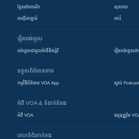
ខ្មែរ​នៅអាមេរិក
សុខភាព
អាស៊ីអាគ្នេយ៍
អប់រំ
រៀន​​អង់គ្លេស
អង់គ្លេស​ជាមួយ​ម៉ានី​និង​ម៉ូរី
រៀន​​​​​​អង់គ្លេ
ទទួល​ព័ត៌មាន​តាម
កម្មវិធី​ព័ត៌មាន VOA App
ស្តាប់ Podcas
អំពី​ VOA & ទំនាក់ទំនង
អំពី​ VOA
ធម្មនុញ្ញ​នៃ V
គេហទំព័រ​​ទាក់ទង