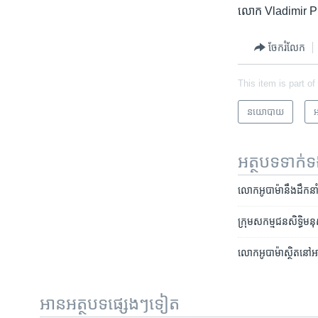
លោក​ Vladimir Putin ​ប្
ចែករំលែក
This item is part of
នយោបាយ
អ
អត្ថបទ​ទាក់
លោក​អូបាម៉ា​នឹង​ដឹកនាំ​ក្
ក្រុម​សកម្មជន​សិទ្ធិ​មនុស
លោក​អូបាម៉ា​ស្ថិត​នៅ​អាល
អានអត្ថបទផ្សេងៗទៀត