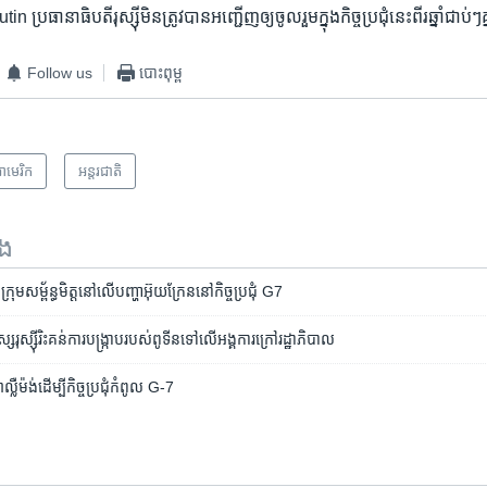
រធានាធិបតី​រុស្ស៊ី​មិន​ត្រូវ​បាន​អញ្ជើញ​ឲ្យ​ចូល​រួម​ក្នុង​កិច្ច​ប្រជុំ​នេះ​ពីរ​ឆ្នាំ​ជាប់ៗ​
Follow us
បោះពុម្ព
ាមេរិក​
អន្តរជាតិ
ទង
រុម​សម្ព័ន្ធ​មិត្ត​នៅ​លើ​បញ្ហា​អ៊ុយក្រែន​នៅ​កិច្ចប្រជុំ G7
្ស​រុស្ស៊ី​រិះគន់​ការ​បង្រ្កាប​របស់​ពូទីន​ទៅ​លើ​អង្គការ​ក្រៅ​រដ្ឋាភិបាល
្លឺម៉ង់​ដើម្បី​កិច្ចប្រជុំ​កំពូល G-7