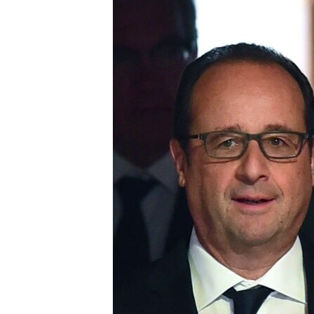
រចនា
សម្ព័ន្ធ​
រំលង​
និង​
ចូល​
ទៅ​
កាន់​
ទំព័រ​
ស្វែង​
រក