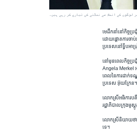
 لوگوں کے انخلا سے نمٹنے کی تیاری کر رہے ہیں۔
មេ​ដឹកនាំ​នៅ​កិច្ច​ប្រជ
ដោយ​ផ្តោត​ការចាប់​
ប្រទេស​នៅ​ទ្វីប​អាហ្វ
នៅ​មុន​ពេល​កិច្ច​ប្រជ
​Angela Merkel​ អធិកា
ពេល​នៃ​ការ​ដាក់​ទណ្ឌកម
ប្រទេស​ អ៊ុយក្រែន។
លោកស្រី​អធិការបតី​ 
រដ្ឋាភិបាល​ក្រុង​មូស
លោកស្រី​និយាយ​ថា​ 
ទេ។​