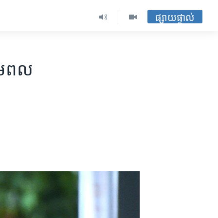
ផ្សាយផ្ទាល់
ថាមពល​