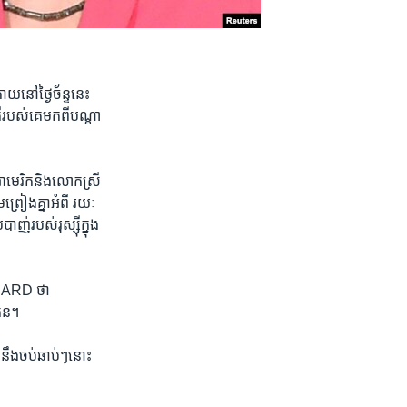
រោយ​នៅ​ថ្ងៃច័ន្ទ​នេះ​
បស់​គេ​មក​ពី​បណ្តា​
ឋ​អាមេរិក​និង​លោកស្រី
្រៀង​គ្នា​អំពី ​រយៈ​
ញ់​របស់​រុស្ស៊ី​ក្នុង​
 ​ARD ​ថា ​
រែន។
ឹង​ចប់​ឆាប់ៗ​នោះ​