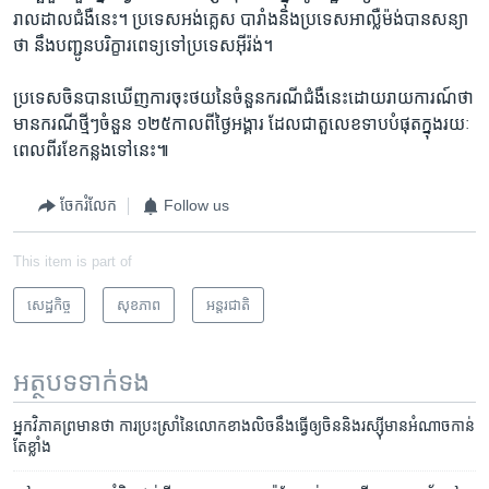
រាលដាល​ជំងឺ​នេះ។ ប្រទេស​អង់គ្លេស បារាំង​និងប្រទេស​អាល្លឺម៉ង់​បានសន្យា​
ថា ​នឹង​បញ្ជូន​បរិក្ខារ​ពេទ្យ​ទៅប្រទេសអ៊ីរ៉ង់។
ប្រទេស​ចិន​បាន​ឃើញ​ការ​ចុះថយ​នៃចំនួនករណី​ជំងឺ​នេះដោយ​រាយការណ៍​ថា
​មានករណីថ្មីៗចំនួន ១២៥កាលពីថ្ងៃអង្គារ ដែល​ជា​តួលេខទាបបំផុ​ត​ក្នុងរយៈ
ពេលពីរ​ខែ​កន្លងទៅនេះ៕
ចែករំលែក
Follow us
This item is part of
សេដ្ឋកិច្ច
សុខភាព
អន្តរជាតិ
អត្ថបទ​ទាក់ទង
អ្នក​វិភាគ​ព្រមាន​ថា ការ​ប្រះស្រាំ​នៃ​លោកខាង​លិច​នឹង​ធ្វើ​ឲ្យ​ចិន​និង​រស្ស៊ី​មាន​អំណាច​កាន់​
តែ​ខ្លាំង