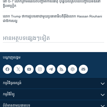
នៅ​ G-7 លោកត្រាំមិន​រវល់​ពី​បញ្ហា​​អាកាសធាតុ ​​ប៉ុន្តែ​យល់​ស្រប​លើ​បញ្ហា​យេនឌ័រ​នៅ​
ទ្វីប​អាហ្វ្រិក
លោក Trump ថា​ការជួបចរចា​ជាមួយ​ប្រធានាធិបតី​អ៊ីរ៉ង់​លោក Hassan Rouhani ​
ជា​ឱកាស​ល្អ
អានអត្ថបទផ្សេងៗទៀត
បណ្តាញ​សង្គម
កម្មវិធី​ទូរទស្សន៍
កម្មវិធី​វិទ្យុ
ព័ត៌មាន​តាមប្រធានបទ​