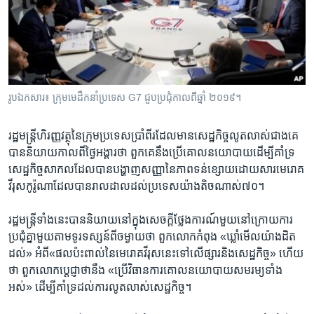
រចនា
សម្ព័ន្ធ​
Khmer English
រំលង​
និង​
បណ្តាញ​សង្គម
ចូល​
ទៅ​
រូបឯកសារ៖ ក្រុមមេដឹកនាំប្រទេស G7 ជួបប្រជុំកាលពីឆ្នាំ ២០១៩។
កាន់​
ទំព័រ​
ភាសា
រដ្ឋមន្ត្រី​ហិរញ្ញវត្ថុ​នៃក្រុម​ប្រទេសប្រាំពីរដែលមាន​សេដ្ឋកិច្ច​លូតលាស់​ជាងគេ​
ស្វែង​
បាននិយាយ​កាលពី​ថ្ងៃ​អង្គារថា ពួកគេ​នឹង​ប្រើគោលនយោបាយដើម្បីគាំទ្រ
រក
សេដ្ឋកិច្ចសាកល​ដែល​បានបង្ហាញ​សញ្ញា​នៃ​ភាពទន់ខ្សោយ​ដោយសារ​មេរោគ​
វីរុស​កូរ៉ូណា​ដែលបានរាល​ដាល​ដល់ប្រទេស​យ៉ាង​តិច​ណាស់៧០។​
រដ្ឋមន្ត្រី​ទាំង​នេះបាននិយាយ​នៅ​ក្នុង​សេចក្តី​ថ្លែងការណ៍​មួយនៅ​ក្រោយការ​
ប្រជុំគ្នា​មួយ​តាម​ទូរទស្សន៍​ពី​ចម្ងាយថា ពួក​លោក​កំពុង «ឃ្លាំ​មើល​យ៉ាង​ដិត​
ដល់» អំពី​«ផលប៉ះពាល់​នៃ​មេរោគ​វីរុស​នេះ​ទៅលើ​ផ្សារ​និង​សេដ្ឋកិច្ច» ហើយ​
ថា​ ពួក​លោកប្តេជ្ញា​ថា​នឹង​ «ប្រើ​វិធានការ​គោលនយោបាយ​សមរម្យ​ទាំង​
អស់» ដើម្បី​គាំទ្រ​ដល់ការ​លូតលាស់​សេដ្ឋកិច្ច។​