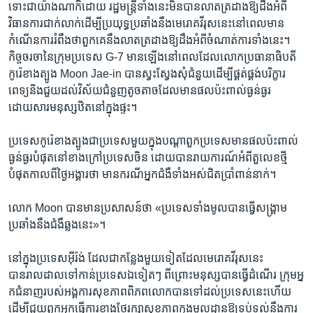
ទោះ​ជា​យ៉ាង​ណាក៏​ដោយ រដ្ឋមន្ត្រី​ទាំងនេះមិនបានលាត​ត្រដាង​ឱ្យ​ដឹងអំពី​
វិធានការ​ជាក់លាក់ដើម្បី​ប្រយុទ្ធ​ប្រឆាំងនឹង​មេរោគវីរុស​នេះនៅពេល​មាន
កំណើនការរំពឹង​ថាពួក​គេ​នឹងលាត​ត្រដាងឱ្យ​ដឹង​អំពី​ចំណាត់ការ​ទាំង​នេះ។
កិច្ច​ចរចា​នៃក្រុមប្រទេស​ G-7 មានឡើង​នៅ​ពេលដែល​លោកប្រធានាធិបតី​
កូរ៉េខាង​ត្បូង Moon Jae-in បានស្វះ​ស្វែង​សុំ​ជំនួយ​ដើម្បី​ផ្គត់ផ្គង់បរិក្ខារ​
ពេទ្យ​និងជួយ​ដល់វិស័យ​ជំនួញ​តូចតាចដែលមានផល​ប៉ះពាល់ធ្ងន់ធ្ងរ​
ដោយសារ​មនុស្ស​ឋិត​នៅ​ក្នុង​ផ្ទះ។​
ប្រទេសកូរ៉េខាង​ត្បូង​ជា​ប្រទេស​មួយ​ក្នុង​បណ្តា​ពួកប្រទេស​មានផល​ប៉ះពាល់
ធ្ងន់ធ្ងរ​បំផុត​នៅ​ខាងក្រៅ​ប្រទេស​ចិន​ ដោយបានរាយការណ៍​អំពី​តួលេខថ្មី
បំផុត​កាលពី​ថ្ងៃ​អង្គារ​ថា ​មានករណី​អ្នកជំងឺ​ទាំង​អស់​ជិតប្រាំពាន់នាក់។
លោក Moon បានមានប្រសាសន៍​ថា​ «ប្រទេស​ទាំង​មូលបានធ្វើសង្គ្រាម​
ប្រឆាំងនឹង​ជំងឺ​ឆ្លងនេះ»។
នៅក្នុង​ប្រទេស​អ៊ីរ៉ង់​ ដែលជា​កន្លែង​មួយ​ទៀត​ដែល​មេរោគវីរុសនេះ
បានរាលដាល​ទៅកាន់ប្រទេស​ឯទៀតៗ​ ពីព្រោះ​មនុស្សបានធ្វើដំណើរ ក្រុមអ្ន​
ក​ជំនាញ​របស់អង្គ​ការសុខភាពពិភពលោកបានទៅដល់​ប្រទេស​នេះហើយ​
ដើម្បី​ជួយ​ពួក​អ្នកធ្វើការខាងថែរក្សាសុខភាពក្នុងមូលដ្ឋាន​ឱ្យ​ទប់ទល់នឹង​ការ​