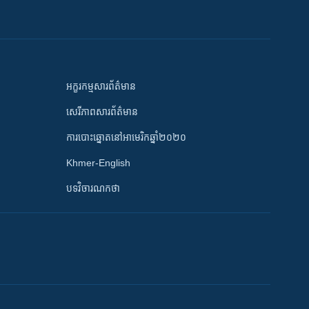
អក្ខរកម្មសារព័ត៌មាន
សេរីភាពសារព័ត៌មាន
ការបោះឆ្នោតនៅអាមេរិកឆ្នាំ២០២០
Khmer-English
បទវិចារណកថា