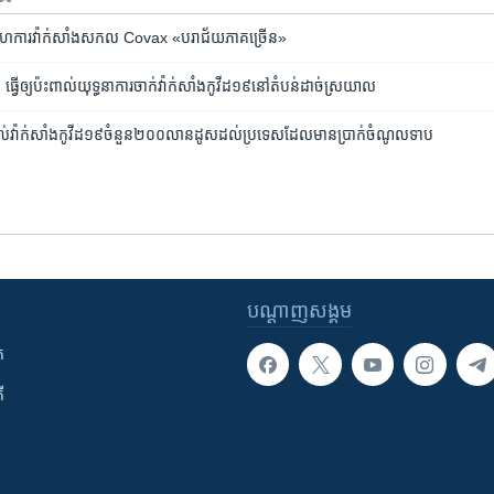
សហការ​វ៉ាក់សាំង​សកល Covax «បរាជ័យភាគច្រើន»
 ​ធ្វើ​ឲ្យ​ប៉ះពាល់​យុទ្ធនាការ​ចាក់​វ៉ាក់សាំង​កូវីដ១៩​នៅ​តំបន់​ដាច់ស្រយាល
តល់​វ៉ាក់សាំង​កូវីដ​១៩​ចំនួន​២០០​លាន​ដូស​​ដល់​ប្រទេស​ដែល​មាន​ប្រាក់​ចំណូល​ទាប
បណ្តាញ​សង្គម
ក
ី