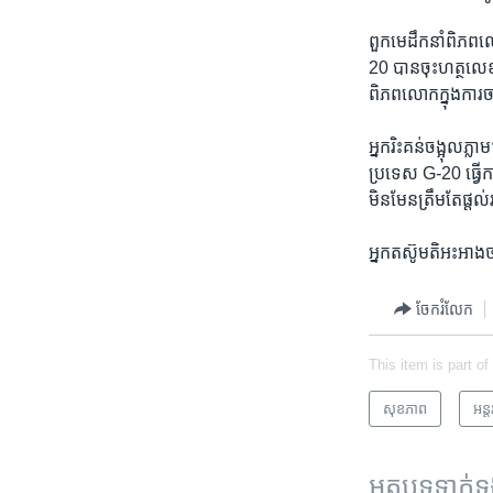
ពួក​មេដឹកនាំ​ពិភពលោ
20 បាន​ចុះ​ហត្ថលេខា​
ពិភពលោក​ក្នុង​ការ​ចា
អ្នក​រិះគន់​ចង្អុល​ភ
ប្រទេស G-20 ធ្វើកា
មិនមែន​ត្រឹមតែ​ផ្តល់​
អ្នក​តស៊ូ​មតិ​អះអាង​ថ
ចែករំលែក
This item is part of
សុខភាព
អន្ត
អត្ថបទ​ទាក់