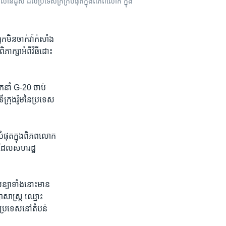
ានដូស ដល់​ប្រទេស​ក្រីក្រ​បំផុត​ក្នុង​ពិភពលោក ក្នុង​
នកមិន​ចាក់​វ៉ាក់សាំង​
ភាក្សា​អំពី​វិធី​ដោះ
ដឹក​នាំ G-20 ចាប់
ីក្រុង​រ៉ូម​នៃ​ប្រទេស​
ំផុត​ក្នុង​ពិភពលោក
​ដែល​សហ​រដ្ឋ​
ន្យា​ទាំង​នោះ​មាន​
យាសាស្ត្រ ​ឈ្មោះ
ប្រទេស​នៅ​តំបន់​