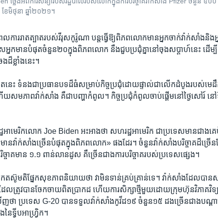
ែង​អំពី​ការសន្យា​របស់​រដ្ឋបាល​របស់​លោក​ក្នុង​ការបរិច្ចាគ​វ៉ាក់សាំង Pfizer ចំនួន ៥០០ ល
០ ខែមិថុនា ឆ្នាំ២០២១។
ល​ការ​រាតត្បាត​របស់​វីរុស​កូរ៉ូណា​ បន្តធ្វើ​ឱ្យ​ពិភពលោក​មាន​អ្នក​ចាក់​វ៉ាក់សាំង​និង​អ្
្នក​មាន​បំផុត​ចំនួន​២០​ក្នុង​ពិភពលោក នឹង​ជួបប្រជុំ​គ្នា​នៅ​ចុង​សប្តាហ៍​នេះ​ ដើម្បី​ពិ
​ដ៏​ខ្លាំង​នេះ។
ត្បាត​នេះ​ ទំនងជា​ប្រធានបទ​ដ៏ធំ​សម្រាប់​កិច្ច​ប្រជុំ​ដោយ​ផ្ទាល់​ជាលើក​ដំបូង​របស់​មេ
ហើយ​សមភាព​វ៉ាក់សាំង​ គឺជា​បញ្ហា​កំពូល។ កិច្ច​ប្រជុំ​កំពូល​ចាប់​ផ្តើម​នៅ​ថ្ងៃ​សៅរ៍ ​នៅ​ទ
ឋ​អាមេរិក​លោក Joe Biden អះអាង​ថា សហ​រដ្ឋ​អាមេរិក​ ​ជាប្រទេស​មាន​ជាង​គេ​ប
​វ៉ាក់សាំង​ច្រើន​បំផុត​ក្នុង​ពិភពលោក» ​ផង​ដែរ។ ចំនួន​វ៉ាក់សាំង​បរិច្ចាគដ៏​ច្រើន
ិច្ចាគ​មាន​ ១.១ ពាន់​លាន​ដូស​ គឺ​ច្រើនជាង​ការបរិច្ចាគ​របស់​ប្រទេស​ផ្សេង។
​តស៊ូ​មតិ​ផ្នែក​សុខភាព​និយាយ​ថា វា​មិន​ទាន់​គ្រប់​គ្រាន់​ទេ។ វ៉ាក់សាំង​ដែល​បាន​ស
ះ​ដែល​ត្រូវបាន​ចែកចាយ​ពិតប្រាកដ​ ហើយ​ការសិក្សា​ថ្មី​មួយ​ដោយ​ក្រុមហ៊ុន​វិភាគ​វិទ្
ញ​ថា ប្រទេស​ G-20 បាន​ទទួល​វ៉ាក់សាំង​កូវីដ១៩​ ចំនួន​១៥​ ដង​ច្រើន​ជាងបណ្តា​
នៃ​ទ្វីប​អាហ្រ្វិក។