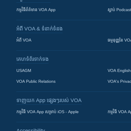
កម្មវិធី​ព័ត៌មាន VOA App
ស្តាប់ Podcas
អំពី​ VOA & ទំនាក់ទំនង
អំពី​ VOA
ធម្មនុញ្ញ​នៃ V
គេហទំព័រ​​ទាក់ទង
USAGM
VOA English
VOA Public Relations
VOA's Privac
ទាញយក​ App ផ្សេងៗ​របស់​ VOA
Khmer English
កម្មវិធី​ VOA App សម្រាប់ iOS - Apple
កម្មវិធី​ VOA
បណ្តាញ​សង្គម
Accessibility