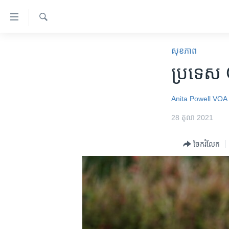
ភ្ជាប់​
ទៅ​
គេហទំព័រ​
ស្វែង​
កម្ពុជា
រក
សុខភាព
ទាក់ទង
អន្តរជាតិ
ប្រទេស 
រំលង​
និង​
អាមេរិក
ចូល​
Anita Powell
VOA
ចិន
ទៅ​​
28 តុលា 2021
ទំព័រ​
ហេឡូវីអូអេ
ព័ត៌មាន​​
កម្ពុជាច្នៃប្រតិដ្ឋ
ចែករំលែក
តែ​
ម្តង
ព្រឹត្តិការណ៍ព័ត៌មាន
រំលង​
ទូរទស្សន៍ / វីដេអូ​
និង​
ចូល​
វិទ្យុ / ផតខាសថ៍
ទៅ​
កម្មវិធីទាំងអស់
ទំព័រ​