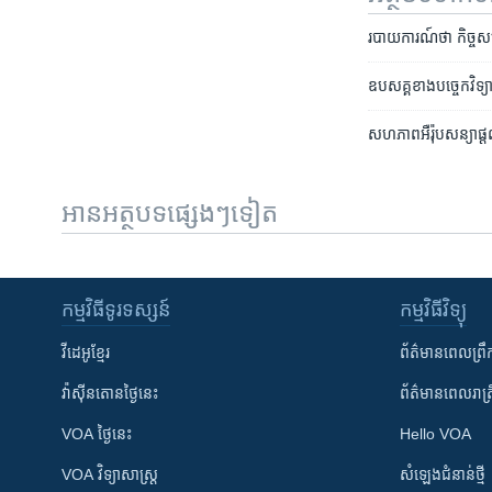
របាយការណ៍ថា កិច្ច
ឧបសគ្គ​ខាង​បច្ចេកវិទ្យា
សហភាព​អឺរ៉ុប​សន្យា​ផ្
អានអត្ថបទផ្សេងៗទៀត
កម្មវិធី​ទូរទស្សន៍
កម្មវិធី​វិទ្យុ
វីដេអូ​ខ្មែរ
ព័ត៌មាន​ពេល​ព្រឹ
វ៉ាស៊ីនតោន​ថ្ងៃ​នេះ
ព័ត៌មាន​​ពេល​រាត្រ
VOA ថ្ងៃនេះ
Hello VOA
VOA ​វិទ្យាសាស្ត្រ
សំឡេង​ជំនាន់​ថ្មី