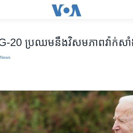
G-20 ប្រឈមនឹង​វិសមភាព​វ៉ាក់សា
 News