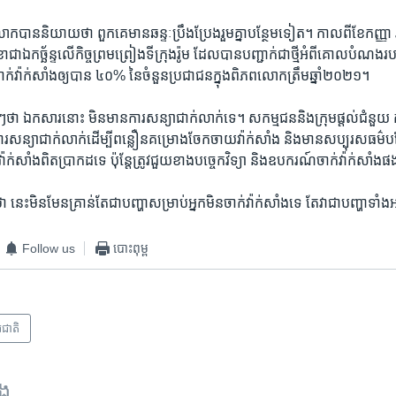
ក​បាន​និយាយ​ថា ពួកគេ​មាន​ឆន្ទៈ​ប្រឹងប្រែង​រួមគ្នា​បន្ថែម​ទៀត។ កាលពី​ខែ​កញ្ញា រដ
ជា​ឯកច្ឆ័ន្ទ​លើ​កិច្ច​ព្រមព្រៀង​ទីក្រុង​រ៉ូម​ ដែល​បាន​បញ្ជាក់​ជា​ថ្មី​អំពី​គោល​បំណង​
ក់​វ៉ាក់សាំង​ឲ្យ​បាន ​៤០%​ នៃ​ចំនួន​ប្រជាជន​ក្នុង​ពិភពលោក​ត្រឹម​ឆ្នាំ​២០២១។
្លាមៗ​ថា ឯកសារ​នោះ​ មិន​មានការ​សន្យា​ជាក់លាក់​ទេ។ សកម្មជន​និង​ក្រុម​ផ្តល់​ជំនួយ​ កំ
រ​សន្យា​ជាក់លាក់​ដើម្បី​ពន្លឿន​គម្រោង​ចែកចាយ​វ៉ាក់សាំង​ និង​មាន​សប្បុរសធម៌
វ៉ាក់សាំង​ពិត​ប្រាកដ​ទេ ​ប៉ុន្តែត្រូវ​ជួយ​ខាង​បច្ចេកវិទ្យា ​និង​ឧបករណ៍​ចាក់​វ៉ាក់សាំង​
ា នេះ​មិន​មែន​គ្រាន់​តែ​ជា​បញ្ហា​សម្រាប់​អ្នក​មិន​ចាក់​វ៉ាក់សាំង​ទេ​ តែវា​ជា​បញ្ហា​ទាំង
Follow us
បោះពុម្ព
រជាតិ
ទង