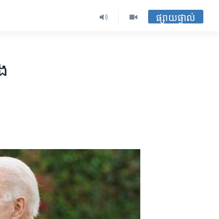
ផ្សាយផ្ទាល់
ំង