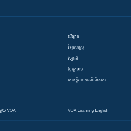
បរិស្ថាន
វិទ្យាសាស្រ្ត
វប្បធម៌
ខ្មែរក្រហម
សេចក្តីរាយការណ៍ពិសេស
ស​​ជាមួយ VOA
VOA Learning English