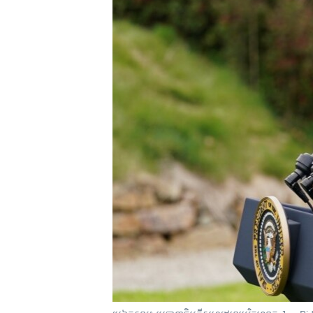
រចនា
សម្ព័ន្ធ​
រំលង​
និង​
ចូល​
ទៅ​
កាន់​
ទំព័រ​
ស្វែង​
រក