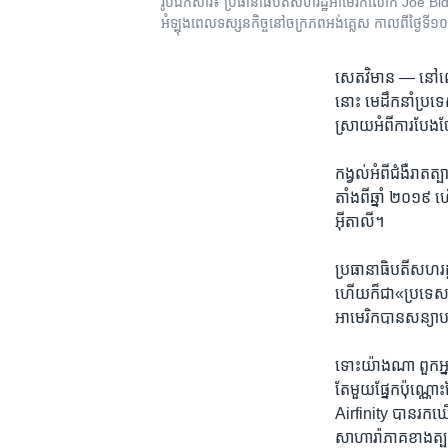
រូបឯកសារ៖ ប្រធានាធិបតី​សហរដ្ឋអាមេរិក​លោក Joe Biden ថ្ល
អំឡុងពេល​ទស្សនកិច្ច​នៅ​ចក្រភព​អង់គ្លេស កាលពី​ថ្ងៃទី១
សេតវិមាន —
នៅ​ពេ
នោះ មេដឹកនាំ​ប្រទេស​អ
ស្រាយអំពី​ការបែងចែង
កង្វល់​អំពី​ជំងឺ​រាត
តាំង​ពី​ឆ្នាំ ​២០១៩​ 
អ៊ីតាលី។
ប្រធានាធិបតី​សហរដ្
ហើយ​ក៏​ជា«ប្រទេស​មាន
អាមេរិក​បាន​សន្យាបរ
ទោះ​យ៉ាង​ណា ពួក​អ្នក
តែ​មួយ​ផ្នែក​ប៉ុណ្ណោ
Airfinity បាន​រកឃើ
សាហារ៉ា​ភាគ​ខាង​ត្បូង