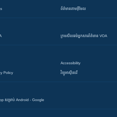
ts
ព័ត៌មាន​តាម​អ៊ីមែល
OA
ក្រម​​​សីលធម៌​​​អ្នក​​​សារព័ត៌មាន VOA
Accessibility
y Policy
វិទ្យុ​អាស៊ី​សេរី
 App សម្រាប់ Android - Google