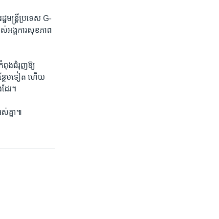
្ឋមន្ត្រី​ប្រទេស G-
របស់​អង្គការ​សុខភាព​
ពុង​ជំរុញ​ឱ្យ​
​បន្ថែម​ទៀត ហើយ​
ផង​ដែរ។
អស់​គ្នា៕