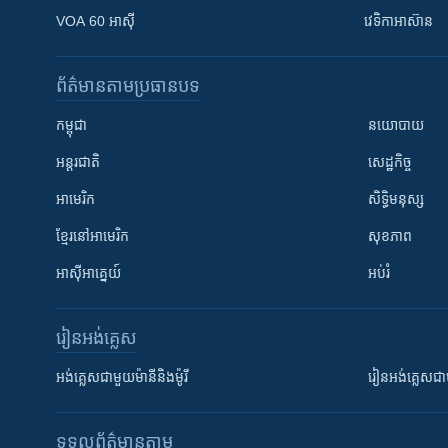
VOA 60 អាស៊ី
វេទិកា​អាស៊ាន
ព័ត៌មាន​តាមប្រធានបទ​
កម្ពុជា
នយោបាយ
អន្តរជាតិ
សេដ្ឋកិច្ច
អាមេរិក
សិទ្ធិមនុស្ស
ខ្មែរ​នៅអាមេរិក
សុខភាព
អាស៊ីអាគ្នេយ៍
អប់រំ
រៀន​​អង់គ្លេស
អង់គ្លេស​ជាមួយ​ម៉ានី​និង​ម៉ូរី
រៀន​​​​​​អង់គ្លេ
ទទួល​ព័ត៌មាន​តាម