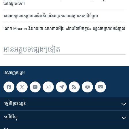
បោះឆ្នោត​សភា
គណបក្ស​លោក​ប្រធានាធិបតី​បារាំង​ឈ្នះ​ការ​បោះ​ឆ្នោត​សភា​ជុំ​ទី​មួយ
លោក Macron និយាយ​ថា សហភាព​អឺរ៉ុប «តែងតែ​បើក​ទ្វារ» ទទួល​ចក្រភព​អង់គ្លេស
អានអត្ថបទផ្សេងៗទៀត
បណ្តាញ​សង្គម
កម្មវិធី​ទូរទស្សន៍
កម្មវិធី​វិទ្យុ