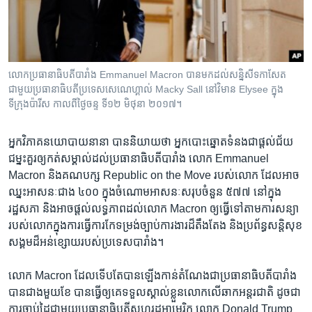
រចនា
សម្ព័ន្ធ​
Khmer English
រំលង​
និង​
បណ្តាញ​សង្គម
ចូល​
លោក​ប្រធានាធិបតី​បារាំង Emmanuel Macron បាន​មកដល់​សន្និសីទកាសែត​
ទៅ​
ជាមួយ​ប្រធានាធិបតី​ប្រទេស​សេណេហ្គាល់ Macky Sall នៅ​វិមាន​ Elysee ក្នុង​
កាន់​
ទីក្រុង​ប៉ារីស​ កាល​ពី​ថ្ងៃចន្ទ ទី១២ មិថុនា ២០១៧។
ទំព័រ​
ភាសា
ស្វែង​
អ្នក​វិភាគ​នយោបាយ​នានា បាន​និយាយ​ថា អ្នក​បោះ​ឆ្នោត​ទំនងជា​ផ្ដល់​ជ័យ
រក
ជម្នះ​គួរ​ឲ្យ​កត់​សម្គាល់​ដល់​ប្រធានាធិបតី​បារាំង លោក Emmanuel
Macron និង​គណបក្ស Republic on the Move របស់​លោក ដែល​អាច​
ឈ្នះ​អាសនៈ​ជាង ៤០០ ក្នុង​ចំណោម​អាសនៈ​សរុប​ចំនួន ៥៧៧ នៅ​ក្នុង​
រដ្ឋសភា និង​អាច​ផ្ដល់​លទ្ធភាព​ដល់​លោក Macron ឲ្យ​ធ្វើ​ទៅ​តាម​ការ​សន្យា​
របស់​លោក​ក្នុង​ការ​ធ្វើ​ការ​កែ​ទម្រង់​ច្បាប់​ការងារ​ដ៏​តឹងតែង និង​ប្រព័ន្ធ​សន្តិសុខ​
សង្គម​ដ៏​អន់ខ្សោយ​របស់​ប្រទេស​បារាំង។
លោក Macron ដែល​ទើប​តែ​បាន​ឡើង​កាន់​តំណែង​ជា​ប្រធានាធិបតី​បារាំង​
បាន​ជាង​មួយ​ខែ បាន​ធ្វើ​ឲ្យ​គេ​ទទួល​ស្គាល់​ខ្លួន​លោក​លើ​ឆាក​អន្តរជាតិ ដូចជា​
ការ​ចាប់​ដៃ​ជាមួយ​ប្រធានាធិបតី​សហរដ្ឋ​អាមេរិក លោក Donald Trump