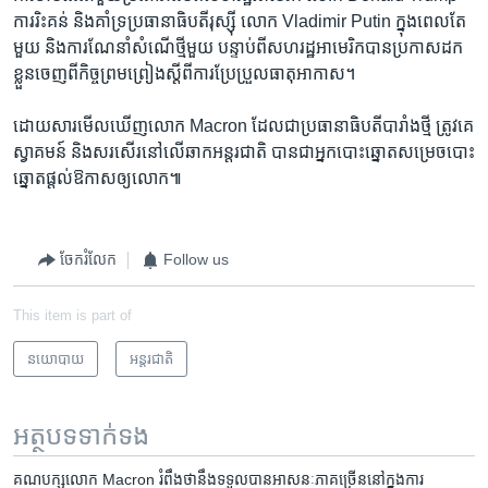
ការ​រិះគន់ និង​គាំទ្រ​ប្រធានាធិបតី​រុស្ស៊ី លោក Vladimir Putin ក្នុង​ពេល​តែ​
មួយ និង​ការ​ណែនាំ​សំណើ​ថ្មី​មួយ បន្ទាប់ពី​សហរដ្ឋ​អាមេរិក​បាន​ប្រកាស​ដក​
ខ្លួន​ចេញ​ពី​កិច្ច​ព្រមព្រៀង​ស្ដី​ពី​ការ​ប្រែប្រួល​ធាតុ​អាកាស។
ដោយសារ​មើល​ឃើញ​លោក Macron ដែល​ជា​ប្រធានាធិបតី​បារាំង​ថ្មី ត្រូវ​គេ​
ស្វាគមន៍ និង​សរសើរ​នៅ​លើ​ឆាក​អន្តរជាតិ បាន​ជា​អ្នក​បោះ​ឆ្នោត​សម្រេច​បោះ​
ឆ្នោត​ផ្ដល់​ឱកាស​ឲ្យ​លោក៕
ចែករំលែក
Follow us
This item is part of
នយោបាយ
អន្តរជាតិ
អត្ថបទ​ទាក់ទង
គណបក្ស​លោក ​Macron ​​រំពឹង​ថានឹង​ទទួល​បាន​អាសនៈ​ភាគ​ច្រើន​នៅ​ក្នុង​ការ