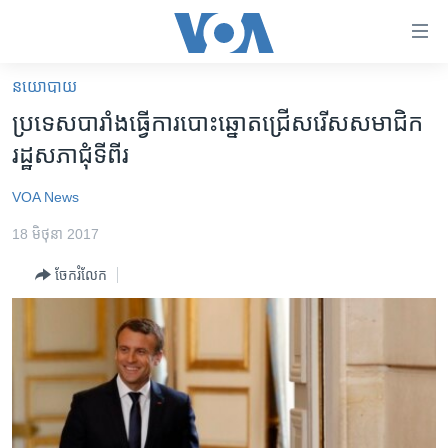
ភ្ជាប់​
ទៅ​
គេហទំព័រ​
នយោបាយ
កម្ពុជា
ទាក់ទង
ប្រទេស​បារាំង​ធ្វើ​ការ​បោះ​ឆ្នោត​ជ្រើសរើស​សមាជិក​
រំលង​
អន្តរជាតិ
រដ្ឋសភា​ជុំ​ទី​ពីរ
និង​
អាមេរិក
ចូល​
VOA News
ទៅ​​
ចិន
ទំព័រ​
18 មិថុនា 2017
ហេឡូវីអូអេ
ព័ត៌មាន​​
ចែករំលែក
តែ​
កម្ពុជាច្នៃប្រតិដ្ឋ
ម្តង
ព្រឹត្តិការណ៍ព័ត៌មាន
រំលង​
និង​
ទូរទស្សន៍ / វីដេអូ​
ចូល​
វិទ្យុ / ផតខាសថ៍
ទៅ​
ទំព័រ​
កម្មវិធីទាំងអស់