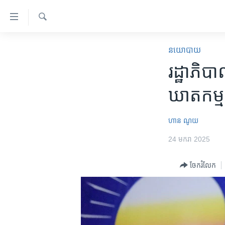
ភ្ជាប់​
ទៅ​
គេហទំព័រ​
ស្វែង​
កម្ពុជា
រក
នយោបាយ
ទាក់ទង
អន្តរជាតិ
រដ្ឋាភិប
រំលង​
និង​
អាមេរិក
ឃាតកម្ម
ចូល​
ចិន
ទៅ​​
ទំព័រ​
ហេឡូវីអូអេ
ហាន ណូយ
ព័ត៌មាន​​
កម្ពុជាច្នៃប្រតិដ្ឋ
24 មករា 2025
តែ​
ម្តង
ព្រឹត្តិការណ៍ព័ត៌មាន
ចែករំលែក
រំលង​
ទូរទស្សន៍ / វីដេអូ​
និង​
ចូល​
វិទ្យុ / ផតខាសថ៍
ទៅ​
កម្មវិធីទាំងអស់
ទំព័រ​