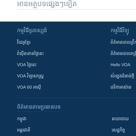
អានអត្ថបទផ្សេងៗទៀត
កម្មវិធី​ទូរទស្សន៍
កម្មវិធី​វិទ្យុ
វីដេអូ​ខ្មែរ
ព័ត៌មាន​ពេល​ព្រឹ
វ៉ាស៊ីនតោន​ថ្ងៃ​នេះ
ព័ត៌មាន​​ពេល​រាត្រ
VOA ថ្ងៃនេះ
Hello VOA
VOA ​វិទ្យាសាស្ត្រ
សំឡេង​ជំនាន់​ថ្មី
VOA 60 អាស៊ី
វេទិកា​អាស៊ាន
ព័ត៌មាន​តាមប្រធានបទ​
កម្ពុជា
នយោបាយ
អន្តរជាតិ
សេដ្ឋកិច្ច