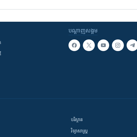
បណ្តាញ​សង្គម
ក
ី
បរិស្ថាន
វិទ្យាសាស្រ្ត