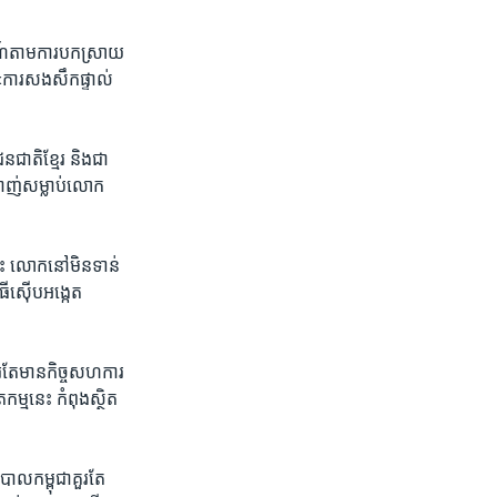
​តាម​ការ​បក​ស្រាយ​
​«ការ​សង​សឹក​ផ្ទាល់​
ាតិ​ខ្មែរ​ និង​ជា​
ាញ់​សម្លាប់​លោក ​
ះ ​លោក​នៅ​មិន​ទាន់​
ធី​ស៊ើប​អង្កេត​
ួរតែ​មាន​កិច្ច​សហការ​
កម្ម​នេះ ​កំពុង​ស្ថិត​
ភិបាល​កម្ពុជា​គួរតែ​