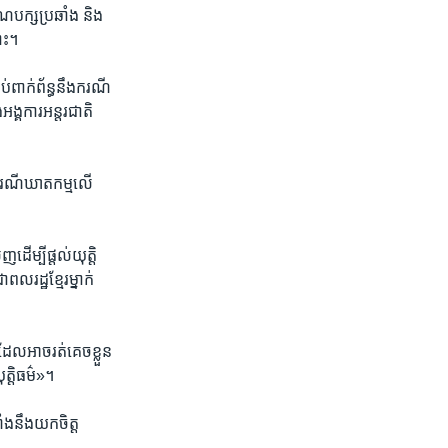
បក្ស​ប្រឆាំង​ និង​
ោះ។​
​ពាក់​ព័ន្ធ​នឹង​ករណី​
ង្គការ​អន្តរ​ជាតិ​
​ ករណី​ឃាតកម្ម​លើ​
ើម្បី​ផ្តល់​យុត្តិ​
រដ្ឋ​ខ្មែរ​ម្នាក់​
ល​អាច​រត់​គេច​ខ្លួន​
្តិ​ធម៌»។​
ង​នឹង​យក​ចិត្ត​