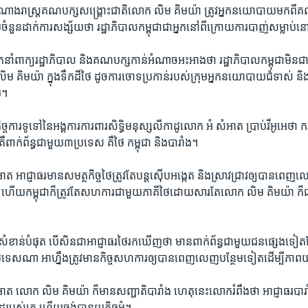
ាង​រាស្ត្រ​គណបក្ស​សង្គ្រោះ​ជាតិ​លោក ​លិម គិមយ៉ា​ ត្រូវ​អ្នក​នយោបាយ​មក​ពី​គណ​
យ​ចំនួន​ដាក់​ការ​សង្ស័យ​ថា​ រដ្ឋា​ភិបាល​កម្ពុជា​ជា​អ្នក​នៅ​ពី​ក្រោយ​ការ​បាញ់​សម្លាប់​ន
ាំ​ពាក្យ​រដ្ឋាភិបាល​ និង​គណបក្ស​កាន់​អំណាច​អះអាង​ថា ​រដ្ឋាភិបាល​កម្ពុជា​មិន​ជាប់
ម គិមយ៉ា ​ក្នុង​ទឹក​ដី​ថៃ​ ដូច​ការ​ចោទ​ប្រកាន់​របស់​ក្រុម​អ្នក​នយោបាយ​ជំទាស់​ និង​អ
។​
្ច​ការ​ទូទៅ​នៃ​អង្គការ​ការពារ​សិទ្ធិ​មនុស្ស​លីកាដូ​លោក ​អំ សំអាត​ ប្រាប់​វីអូអេ​ថា
ពាក់ព័ន្ធ​ជាមួយ​៣​ប្រទេស​ គឺ​ថៃ​ កម្ពុជា​ និង​បារាំង។​
 អាជ្ញាធរ​មាន​សមត្ថ​កិច្ច​ថៃ​ត្រូវ​តែ​បន្ត​ស៊ើប​អង្កេត​ និង​ស្រាវជ្រាវឲ្យ​បាន​ពេញ​លេញ​ដ
ហើយ​កម្ពុជា​ក៏​ត្រូវ​តែ​សហការ​ជាមួយ​ភាគី​ថៃ​ដោយ​សារ​តែ​លោក ​លិម​ គិមយ៉ា ​ក៏​ជា​ពល
ំខាន់​បំផុត​ បើសិន​ជា​អាជ្ញាធរ​ថៃ​រក​ឃើញ​ថា​ មាន​ពាក់ព័ន្ធ​ជាមួយ​ជន​ផ្សេង​ទៀត​ដែ
ប្រទេស​ណា​ អាហ្នឹង​ត្រូវ​មាន​កិច្ច​សហការ​ឲ្យ​បាន​ពេញ​លេញ​បន្ថែម​ទៀត​ដើម្បី​ភាព​យុត
​ លោក ​លិម​ គិមយ៉ា​ ក៏​មាន​សញ្ជាតិ​បារាំង​ ហេតុនេះ​លោក​រំពឹង​ថា​ អាជ្ញាធរ​បារាំ
​របស់​គេ​ ហើយ​ចង់​បាន​យុត្តិ​ធម៌។​