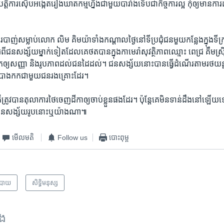
ត្តិ​ការ​ស៊ើប​អង្កេត​រឿង​ឃាតកម្ម​ហ្នឹង​ជាមួយ​បារាំង​ទើប​ជា​កិច្ចការ​ល្អ ​កុំ​ឲ្យ​មាន​ការ
ារ​បាញ់​សម្លាប់​លោក ​លិម គិមយ៉ា​ទាំង​កណ្តាល​ថ្ងៃ​នៅ​ទីប្រជុំ​ជន​មួយ​កន្លែងក្នុង​ទីក
ី​ជន​សង្ស័យ​ម្នាក់​ទៀត​ដែល​គេ​ថត​បាន​ក្នុង​កាមេរ៉ា​សុវត្ថិ​ភាព​ឈ្មោះ ​ពេជ្រ គឹម​ស្រ៊
ឲ្យ​សញ្ញា ​និង​រូបភាព​ដល់​ជន​ដៃ​ដល់។​ ជន​សង្ស័យ​នោះ​បាន​ធ្វើ​ដំណើរ​តាម​រថយន្ត​ក្រ
បាងកក​ជា​មួយ​ជន​រង​គ្រោះ​ដែរ។ ​
ត្រូវ​បាន​តុលាការ​ថៃ​ចេញ​ដីកា​ឲ្យ​ចាប់​ខ្លួន​ផង​ដែរ។ ​ប៉ុន្តែ​គេ​មិន​ទាន់​ដឹង​នៅ​ឡើយ​ទេ
ួន​ជន​សង្ស័យ​រូប​នោះ​ឬ​យ៉ាង​ណា៕
មើល​មតិ
Follow us
បោះពុម្ព
បាយ
សិទ្ធិ​មនុស្ស
ទង