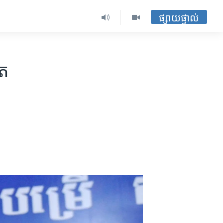
ផ្សាយផ្ទាល់
ត​