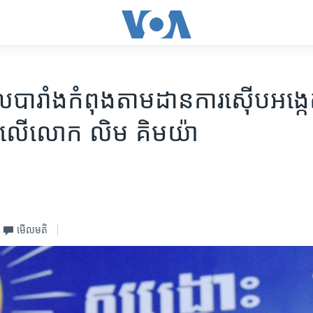
ាល​បារាំង​កំពុង​តាមដាន​ការស៊ើបអង្កេ
​លើ​លោក លិម គិមយ៉ា
មើល​មតិ