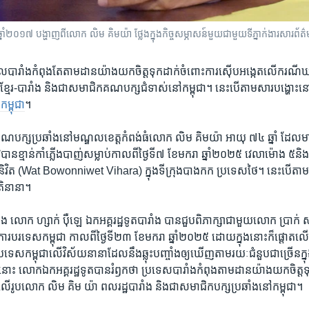
្នាំ​២០១៧ បង្ហាញ​ពី​លោក លិម គិមយ៉ា ថ្លែង​ក្នុងកិច្ចសម្ភាសន៍​មួយ​ជាមួយ​ទីភ្នាក់ងារ​សារព័ត
ាល​បារាំង​កំពុង​តែ​តាមដាន​យ៉ាង​យកចិត្ត​ទុក​ដាក់​ចំពោះ​ការ​ស៊ើប​អង្កេត​លើ​ករណី
ខ្មែរ-បារាំង​ និង​ជា​សមាជិក​គណបក្ស​ជំទាស់​នៅ​កម្ពុជា។ ​នេះ​បើ​តាម​សារ​បង្ហោះ​
​កម្ពុជា
។​
គណ​បក្ស​ប្រឆាំង​នៅ​មណ្ឌល​ខេត្ត​កំពង់ធំ​លោក ​លិម គិមយ៉ា ​អាយុ​ ៧៤​ ឆ្នាំ ​ដែល​មា
​បាន​ខ្មាន់​កាំភ្លើង​បាញ់​សម្លាប់​កាល​ពី​ថ្ងៃ​ទី៧ ​ខែ​មករា ​ឆ្នាំ២០២៥ ​វេលា​ម៉ោង ​៥​និង​៣៩
័ន្ត​និវិត​ (Wat Bowonniwet Vihara)​ ក្នុង​ទីក្រុង​បាងកក​ ប្រទេស​ថៃ។​ នេះ​បើ​តាម​
តិ​នានា។​
ំង​ លោក​ ហ្សាក់ ប៉ឺឡេ ​ឯក​អគ្គ​រដ្ឋទូត​បារាំង ​បាន​ជួប​ពិភាក្សា​ជាមួយ​លោក​ ប្រាក់
្រសួង​ការ​បរទេស​កម្ពុជា​ កាល​ពីថ្ងៃ​ទី​២៣ ​ខែ​មករា​ ឆ្នាំ​២០២៥​ ដោយ​ក្នុង​នោះ​ក៏​ផ្តោត​លើ
្រទេស​កម្ពុជា​លើ​វិស័យ​នានា​ដែល​នឹង​ឆ្លុះ​បញ្ចាំង​ឲ្យ​ឃើញ​តាម​រយៈ​ជំនួប​ជា​ច្រើន​ក្
​នោះ​ លោក​ឯក​អគ្គ​រដ្ឋទូត​បាន​រំឭក​ថា​ ប្រទេស​បារាំង​កំពុង​តាមដាន​យ៉ាងយក​ចិត្តទុ
ម​លើ​រូប​លោក​ លិម គិម យ៉ា ​ពលរដ្ឋ​បារាំង ​និង​ជា​សមាជិក​បក្ស​ប្រឆាំង​នៅ​កម្ពុជា។ ​