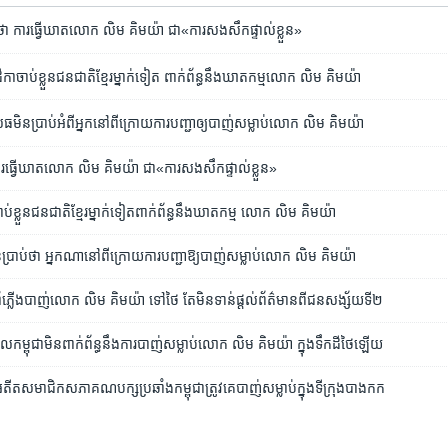
ា ការធ្វើឃាត​លោក លិម គិមយ៉ា ជា​«ការសងសឹក​ផ្ទាល់ខ្លួន»
កា​ចាប់ខ្លួន​ជនជាតិ​ខ្មែរ​ម្នាក់ទៀត ពាក់ព័ន្ធនឹង​ឃាតកម្ម​លោក លិម គិមយ៉ា
ិន​ប្រាប់​អំពី​អ្នក​នៅពី​ក្រោយ​ការ​បញ្ជា​ឲ្យ​បាញ់​សម្លាប់​លោក​ លិម គិមយ៉ា
ារធ្វើ​ឃាតលោក លិម គិមយ៉ា ជា​«ការសងសឹក​ផ្ទាល់ខ្លួន»
ប់​ខ្លួន​ជនជាតិ​ខ្មែរ​ម្នាក់​ទៀតពាក់ព័ន្ធ​នឹង​ឃាតកម្ម​ លោក លិម គិមយ៉ា
្រាប់​ថា អ្នកណា​នៅ​ពី​ក្រោយ​ការបញ្ជា​ឱ្យ​បាញ់​សម្លាប់​លោក លិម គិមយ៉ា
ន់​កាំភ្លើង​បាញ់​លោក លិម គិមយ៉ា ទៅ​ថៃ តែ​មិន​ទាន់​ផ្តល់​ព័ត៌មាន​ពី​ជន​សង្ស័យ​ទី២
បាល​កម្ពុជា​មិន​ពាក់ព័ន្ធនឹង​ការបាញ់​សម្លាប់​លោក លិម គិមយ៉ា ក្នុង​ទឹកដី​ថៃ​ឡើយ
ីត​សមាជិក​សភា​គណបក្ស​ប្រឆាំង​កម្ពុជា​​ត្រូវ​គេ​បាញ់​សម្លាប់​ក្នុង​ទីក្រុង​បាងកក