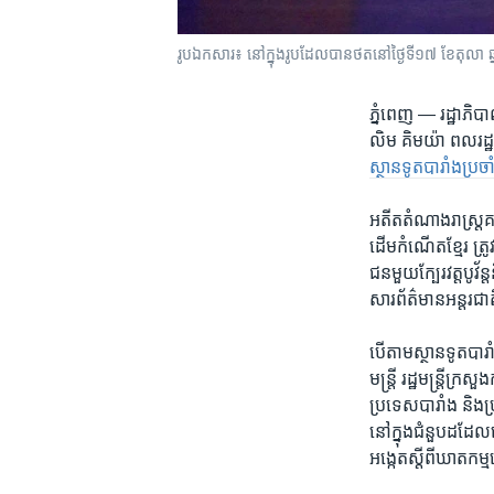
រូបឯកសារ៖ នៅក្នុង​រូប​ដែល​បាន​ថត​នៅ​ថ្ងៃ​ទី​១៧ ខែ​តុលា ឆ
ភ្នំពេញ —
រដ្ឋាភិប
លិម គិមយ៉ា​ ពលរដ្ឋ​
ស្ថានទូត​បារាំង​ប្រចាំ
អតីត​តំណាង​រាស្រ្ត​
ដើម​កំណើត​ខ្មែរ​ ត្រូវ
ជន​មួយក្បែរ​វត្ត​បូវ
សារ​ព័ត៌មាន​អន្តរ​ជា
បើ​តាម​ស្ថានទូត​បារា
មន្ត្រី​ រដ្ឋមន្រ្តី​ក
ប្រទេស​បារាំង ​និង​ប
នៅ​ក្នុង​ជំនួប​ដដែល
អង្កេត​ស្តីពី​ឃាតកម្