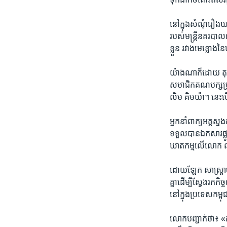
នៅ​ក្នុង​សំណុំ​រឿង
របស់​មន្ត្រី​នគរបាល​ជ
ខ្លួន​ រវាង​មេខ្លោង​
យ៉ាងណា​ក៏​ដោយ ​តុលា
សមាជិក​គណបក្ស​ប្រជា
លិម គិមយ៉ា។​ នេះ​ប
អ្នក​នាំពាក្យ​អគ្គ​
ទទួល​បាន​ឯក​សារ​ផ្លូវក
ឃាតកម្ម​លើ​លោក​ ល
ដោយ​ឡែក​ សាស្ត្រា​ចា
គ្នា​ដើម្បី​ស្វែង​រក​ក
នៅ​ក្នុង​ប្រទេស​កម្ពុ
លោក​បញ្ជាក់​ថា៖​ «កម្ពុ