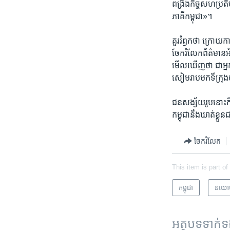
ពង្រឹង​កិច្ច​សហ​ប្រតិប
ភាគី​កម្ពុជា»។​
គួរ​រំឭក​ថា​ ក្រោយ​ក
ចែក​រំលែក​ព័ត៌មាន​អំព
មើល​ឃើញ​ថា​ ជា​អ្នក​
សៀមរាប​មក​ទី​ក្រុង​
ជន​សង្ស័យ​រូប​នោះ​ក៏​
កម្ពុជា​នឹង​ឃាត់​ខ្ល
ចែករំលែក
This item is part of
កម្ពុជា
នយោ
អត្ថបទ​ទាក់