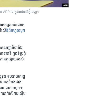
៌មា AFP នៅក្នុង​រាជធានី​ភ្នំពេញ។
​ឃាតកម្ម​របស់​លោក ​
នៅ​លើ
​ទំព័រ​ហ្វេសប៊ុក​
ន​សញ្ជាតិ​បារាំង​
​នាទី ​ក្នុង​ទីប្រជុំ​
ការ​ចុះ​ផ្សាយ​របស់​
 សុខុន ​ឧបនា​យក​រដ្ឋ
​ទំនាក់​ទំនង​រវាង​
នុង​ពេល​ខាង​មុខ។​
ក​ដាក់​លើ​ការ​ស៊ើប​