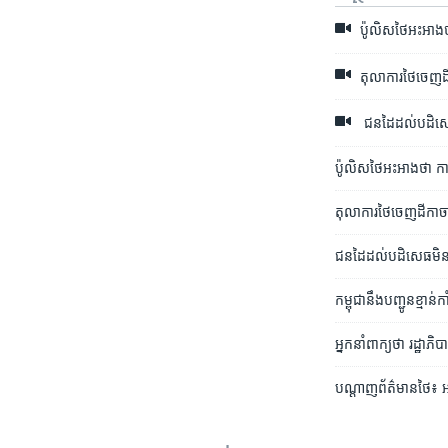
ប៉ូលិសថៃ​អះអាង​ថ
តុលាការ​ថៃ​ចេញ​ដី
ជន​ដៃ​ដល់​បដិសេធ​ម
ប៉ូលិស​ថៃ​អះអាង​ថា ក
តុលាការ​ថៃ​ចេញ​ដីកា​ចា
ជន​ដៃដល់​បដិសេធ​មិន​ប
កម្ពុជា​នឹង​បញ្ជូន​ខ្មា
អ្នកនាំពាក្យថា រដ្ឋាភិ
បណ្តាញ​ព័ត៌មាន​ថៃ៖ ​អត