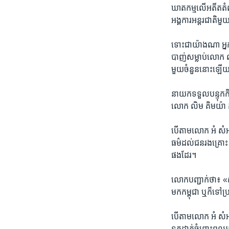
ឃាតកម្ម​លើ​អតីត​តំណ
អង្គការ​អន្តរ​ជាតិ​មួ
ទោះជាយ៉ាង​ណា​ អ្នក​ន
បាញ់​សម្លាប់​លោក ​លិ
មួយ​ចំនួន​នោះ​ឡើយ
នាយក​ទទួល​បន្ទុក​កិច
លោក ​លិម គិមយ៉ា​ គឺ​
បើ​តាម​លោក ​អំ សំអាត​
ធម៌​ដល់​ជន​រងគ្រោះ​ 
ផង​ដែរ។​
លោក​បញ្ជាក់​ថា៖ ​«ស
មក​កម្ពុជា​ ឬ​ក៏​ទៅ​
បើ​តាម​លោក​ អំ សំអាត
ទុកដាក់​ចំពោះ​ពលរដ្ឋ