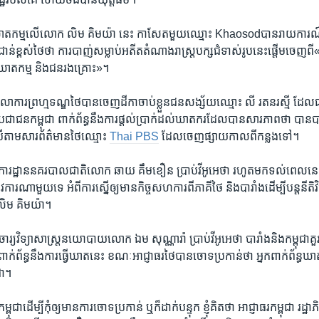
​ឃាតកម្ម​លើ​លោក ​លិម គិមយ៉ា​ នេះ​ កាសែត​មួយ​ឈ្មោះ​ Khaosod​បាន​រាយ​ការណ៍
ាន់​ខ្ពស់​ថៃ​ថា ការ​បាញ់​សម្លាប់​អតីត​តំណាង​រាស្រ្ត​បក្ស​ជំទាស់​រូប​នេះ​ផ្តើម​ចេញ​ពី
នៃ​ឃាតកម្ម​ និង​ជន​រងគ្រោះ»។​
ការ​ព្រហ្មទណ្ឌ​ថៃ​បាន​ចេញ​ដីកា​ចាប់​ខ្លួនជន​សង្ស័យ​ឈ្មោះ​ លី រតនរស្មី​ ដែល​ជនជ
ជន​កម្ពុជា ​ពាក់ព័ន្ធ​នឹង​ការ​ផ្តល់​ប្រាក់​ដល់​ឃាតករ​ដែល​បាន​សារភាព​ថា ​បាន​ប
ើ​តាម​សារ​ព័ត៌មាន​ថៃ​ឈ្មោះ
Thai PBS
​ ដែល​ចេញ​ផ្សាយ​កាល​ពី​កន្លង​ទៅ។​
ស្នងការដ្ឋាន​នគរបាល​ជាតិ​លោក​ ឆាយ គឹម​ខឿន​ ប្រាប់​វីអូអេ​ថា​ រហូត​មក​ទល់​ពេល​នេ
ារ​ណា​មួយ​ទេ​ អំពី​ការ​ស្នើ​ឲ្យ​មាន​កិច្ច​សហការ​ពី​ភាគី​ថៃ ​និង​បារាំង​ដើម្បី​បន្ត​នីតិវិ
ិម គិមយ៉ា។​
រ្យ​វិទ្យា​សាស្ត្រ​នយោបាយ​លោក ​ឯម សុណ្ណារ៉ា​ ប្រាប់​វីអូអេ​ថា​ បារាំង​និង​កម្ពុជា​គ
ិច្ច​ពាក់ព័ន្ធ​នឹង​ការ​ធ្វើ​ឃាត​នេះ ខណៈ​អាជ្ញាធរ​ថៃ​បាន​ចោទ​ប្រកាន់​ថា​ អ្នក​ពាក់ព័ន្ធ​ឃាត
ជា។​
ជា​ដើម្បី​កុំ​ឲ្យ​មាន​ការ​ចោទ​ប្រកាន់​ ឬ​ក៏​ដាក់​បន្ទុក​ ខ្ញុំ​គិត​ថា​ អាជ្ញាធរ​កម្ពុជា​ រដ្ឋា