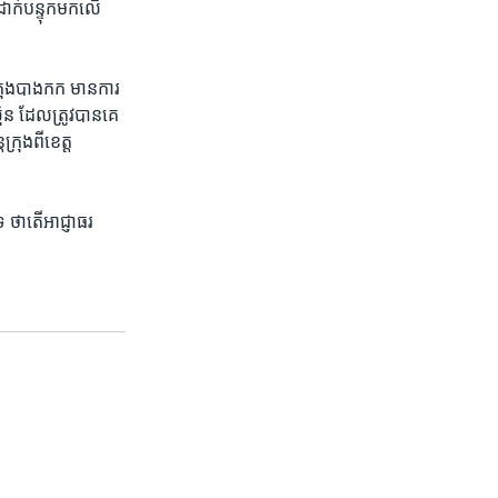
​ដាក់​បន្ទុក​មក​លើ​
្រុង​បាងកក​ មាន​ការ​
ិន ​ដែល​ត្រូវ​បាន​គេ​
ុង​ពី​ខេត្ត​
 ​ថា​តើ​អាជ្ញាធរ​