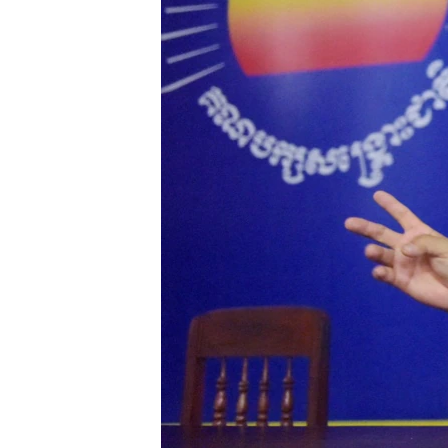
រចនា
សម្ព័ន្ធ​
រំលង​
និង​
ចូល​
ទៅ​
កាន់​
ទំព័រ​
ស្វែង​
រក