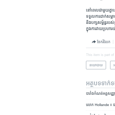
នៅ​ពេល​ជា​មួយ​គ្នា​ន
ទទួល​ការ​ដាក់​សម្ពា
និងបក្ស​សម្ព័ន្ធ​រប
ក្នុង​ការ​វាយ​ប្រហារ
ចែករំលែក
This item is part of
នយោបាយ
អ
អត្ថបទ​ទាក់
បារាំង​កំណត់​អត្តសញ្
លោក​ Hollande ៖ បារាំង​