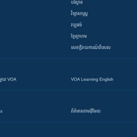
បរិស្ថាន
វិទ្យាសាស្រ្ត
វប្បធម៌
ខ្មែរក្រហម
សេចក្តីរាយការណ៍ពិសេស
ស​​ជាមួយ VOA
VOA Learning English
ts
ព័ត៌មាន​តាម​អ៊ីមែល