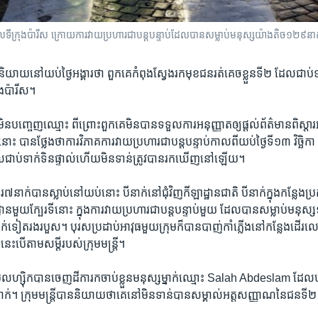
​ទីក្រុង​ប៉ារីស​ ក្រោយ​ការវាយប្រហារ​ជា​បន្តបន្ទាប់​ដែល​បាន​សម្លាប់​មនុស្ស​យ៉ាង​តិច​១២៩​នាក
ាន​និយាយ​នៅ​យប់​ថ្ងៃ​អង្គារថា ពួក​គេ​កំពុង​ស្វែង​រក​មុខ​ជនរត់​គេ​ច​ខ្លួន​ទី២ ដែល​ជាប់​ទាក
ង​ប៉ារីស។
​មិន​បញ្ចេញ​ឈ្មោះ ពី​ព្រោះ​ពួក​គេ​មិន​បាន​ទទួល​ការ​អនុញ្ញាត​ឲ្យ​ផ្តល់​ព័ត៌មាន​ពិស្តារ​អ
តនោះ បាន​ថ្លែង​ថា​ការ​វិភាគ​ការ​វាយ​ប្រហារជា​បន្ត​បន្ទាប់កាល​ពី​យប់ថ្ងៃ​ទី​១៣ វិច្ឆិ
ដែល​ជាប់​ទាក់​ទិន​ផ្ទាល់ហើយ​មិន​ទាន់ត្រូវ​បាន​រក​ឃើញនៅ​ឡើយ។
រ​៧​នាក់បាន​ស្លាប់​នៅ​យប់​នោះ បី​នាក់​នៅ​ជុំវិញកីឡាដ្ឋាន​ជាតិ បី​នាក់​ក្នុង​កន្លែង​ប្រគុ
ួយ​ក្បែរ​ទីនោះ ក្នុង​ការ​វាយ​ប្រហារ​ជាបន្ត​បន្ទាប់​មួយ​ ដែល​បាន​សម្លាប់​មនុស្ស​១២
​ទៀតរង​របួស។ បុរស​ប្រដាប់​អាវុធ​មួយ​ក្រុមក៏​បាន​បាញ់​កាំ​ភ្លើង​នៅ​កន្លែង​ដើ
នេះ​បើ​តាម​សម្តី​របស់​ក្រុម​មន្ត្រី។
បែលហ្ស៊ិកបាន​ចេញ​ដី​កា​រក​ចាប់​ខ្លួន​មនុស្ស​ម្នាក់​ឈ្មោះ Salah Abdeslam ​ដែល​បង​
នាក់។ ក្រុ​មមន្ត្រី​បាន​និយាយ​ថា​គេ​នៅ​មិន​ទាន់​បាន​សម្គាល់​អត្តសញ្ញាណ​នៃ​ជន​ទី​២