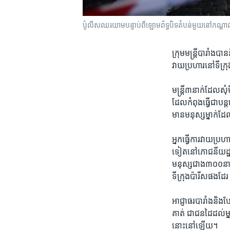
ប៉ូលីស​ឈរ​យាម​បន្ទាប់​ពី​ឡោមព័ទ្ធ​បិទ​តំបន់​មួយ​នៅ​កណ្តាល
ក្រុម​មន្ត្រី​បារាំង​ប
វាយ​ប្រហារ​នៅ​ទីក្រុ
មន្ត្រី​៣​នាក់ដែល​សុំ
ដែល​កំពុង​ធ្វើ​ជា​បន្
មាន​មនុស្ស​ម្នាក់​
អ្នក​ធ្វើការ​វាយប្រហា
ទៀត​នៅ​ភោជនីយដ្ឋាន​ម
មនុស្ស​ជាង​៣០០នាក់
ទីក្រុង​ប៉ារីស​ផង​ដែរ 
អាជ្ញាធរ​បារាំង​និង
គាត់ ជា​ជន​ដៃ​ដល់​ម្
នោះ​នៅ​ឡើយ។