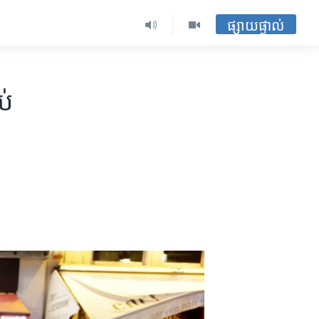
ផ្សាយផ្ទាល់
ប់