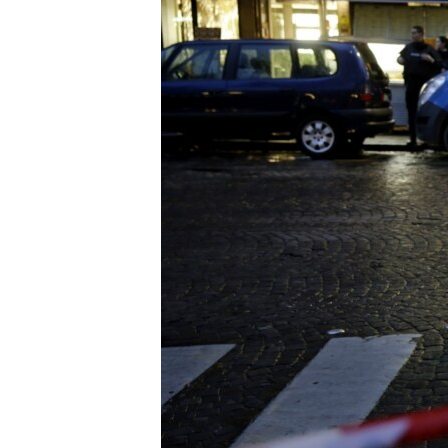
រចនា
សម្ព័ន្ធ​
រំលង​
និង​
ចូល​
ទៅ​
កាន់​
ទំព័រ​
ស្វែង​
រក