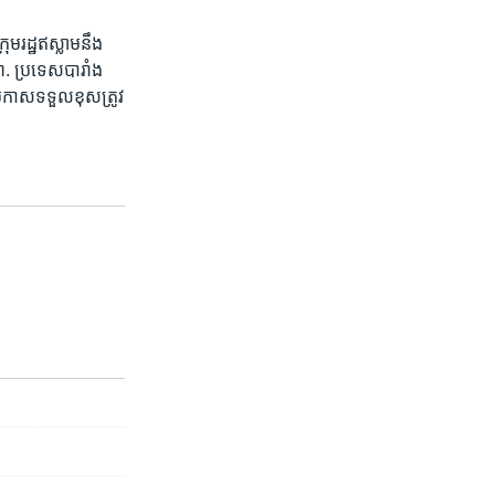
រុមរដ្ឋឥស្លាម​នឹង​
ា. ប្រទេស​បារាំង​
ប្រកាស​ទទួល​ខុសត្រូវ