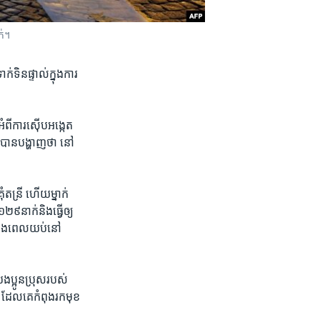
់។​
់​ទិន​ផ្ទាល់ក្នុង​ការ​
ំពី​ការ​ស៊ើប​អង្កេត​
កា បាន​បង្ហាញ​ថា នៅ​
ំ​តន្រី ហើយ​ម្នាក់​
៩​នាក់និង​ធ្វើ​ឲ្យ​
រ​លេង​ពេលយប់នៅ​
ប្អូ​នប្រុស​របស់​
 ដែល​គេ​កំពុង​រក​មុខ​