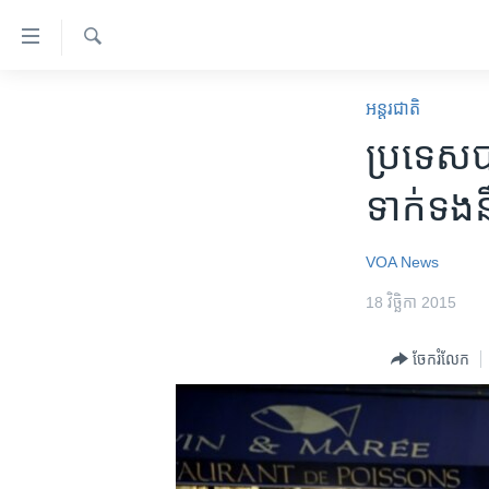
ភ្ជាប់​
ទៅ​
គេហទំព័រ​
ស្វែង​
កម្ពុជា
រក
អន្តរជាតិ
ទាក់ទង
អន្តរជាតិ
ប្រទេសប
រំលង​
និង​
អាមេរិក
ទាក់ទងន
ចូល​
ចិន
ទៅ​​
ទំព័រ​
ហេឡូវីអូអេ
VOA News
ព័ត៌មាន​​
កម្ពុជាច្នៃប្រតិដ្ឋ
18 វិច្ឆិកា 2015
តែ​
ម្តង
ព្រឹត្តិការណ៍ព័ត៌មាន
ចែករំលែក
រំលង​
ទូរទស្សន៍ / វីដេអូ​
និង​
ចូល​
វិទ្យុ / ផតខាសថ៍
ទៅ​
កម្មវិធីទាំងអស់
ទំព័រ​