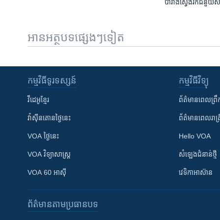
បារាំង​ស្វែង​រក​ជំនួយ​
អានអត្ថបទផ្សេងៗទៀត
កម្មវិធី​ទូរទស្សន៍
កម្មវិធី​វិទ្យុ
វីដេអូ​ខ្មែរ
ព័ត៌មាន​ពេល​ព្រឹ
វ៉ាស៊ីនតោន​ថ្ងៃ​នេះ
ព័ត៌មាន​​ពេល​រាត្រ
VOA ថ្ងៃនេះ
Hello VOA
VOA ​វិទ្យាសាស្ត្រ
សំឡេង​ជំនាន់​ថ្មី
VOA 60 អាស៊ី
វេទិកា​អាស៊ាន
ព័ត៌មាន​តាមប្រធានបទ​