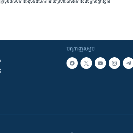
សន្តិសុខ​ពី​សហភាព​អឺរ៉ុប​និង​បើក​ការវាយប្រហារ​តាម​អាកាស​លើ​ក្រុម​រដ្ឋ​ឥស្លាម
បណ្តាញ​សង្គម
ក
ី