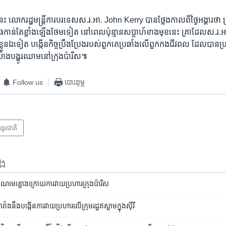
េះ លោក​រដ្ឋ​មន្ត្រី​ការបរទេស​ស.រ.អា. John Kerry ​បាន​ថ្លែង​កាល​ពី​ថ្ងៃអង្គារ​ថា ក្
ធ​កាន់​តែ​ខ្លាំង​ឡើង​ថែម​ទៀត នៅ​ពេល​ប៉ុន្មាន​សប្តាហ៍​ខាង​មុខ​នេះ គ្រា​ដែល​ស.រ.អ
ស់​ខ្លួនឯ​ទៀត បង្កើន​កិច្ច​ប្រឹង​ប្រែងរបស់​ពួកគេប្រឆាំង​លើពួក​កង​ជីវពល ដែល​បាន​
​យ៉ាង​បង្ហូរ​ឈាម​នៅក្រុង​ប៉ារីស៕​
Follow us
បោះពុម្ព
ន្តរជាតិ
ទង
ញាណ​មេខ្លោង​ក្រោយការវាយប្រហារក្រុងប៉ារីស
នឹង​បង្កើន​ការវាយ​ប្រហារ​លើ​ក្រុម​រដ្ឋ​ឥស្លាម​ក្នុង​ស៊ីរី