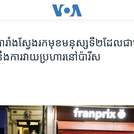
ារាំងស្វែងរកមុខមនុស្សទី២ដែលជា
ឹងការវាយប្រហារនៅប៉ារីស