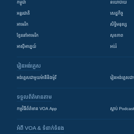
កម្ពុជា
នយោបាយ
អន្តរជាតិ
សេដ្ឋកិច្ច
អាមេរិក
សិទ្ធិមនុស្ស
ខ្មែរ​នៅអាមេរិក
សុខភាព
អាស៊ីអាគ្នេយ៍
អប់រំ
រៀន​​អង់គ្លេស
អង់គ្លេស​ជាមួយ​ម៉ានី​និង​ម៉ូរី
រៀន​​​​​​អង់គ្លេ
ទទួល​ព័ត៌មាន​តាម
កម្មវិធី​ព័ត៌មាន VOA App
ស្តាប់ Podcas
អំពី​ VOA & ទំនាក់ទំនង