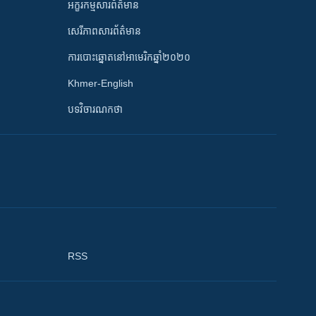
អក្ខរកម្មសារព័ត៌មាន
សេរីភាពសារព័ត៌មាន
ការបោះឆ្នោតនៅអាមេរិកឆ្នាំ២០២០
Khmer-English
បទវិចារណកថា
RSS