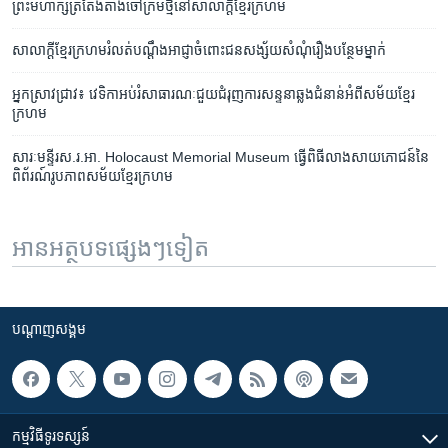
ព្រះ​មហាក្សត្រ​តែងតាំង​​ចៅក្រម​ថ្មី​នៅ​​សាលាក្តី​ខ្មែរ​ក្រហម
សាលាក្តី​ខ្មែរក្រហម​រំលត់​បណ្តឹង​អាជ្ញា​ចំពោះ​ជនសង្ស័យ​សំណុំ​រឿង​បន្ថែម​ម្នាក់
អ្នក​ស្រាវជ្រាវ៖ វេទិកា​អប់រំ​សាធារណៈ​​ជួយ​ជំរុញ​ការ​​សន្ទនា​ឆ្លង​ជំនាន់​អំពី​សម័យ​ខ្មែរ
ក្រហម
សារៈមន្ទីរ​ស.រ.អា.​ Holocaust ​Memorial Museum ​ធ្វើពិធី​លាងសាយភោជន៍​​នៃ
ពិព័រណ៍​រូបភាព​សម័យ​ខ្មែរក្រហម
អានអត្ថបទផ្សេងៗទៀត
បណ្តាញ​សង្គម
កម្មវិធី​ទូរទស្សន៍