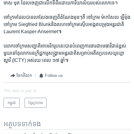
មាស មុត ដែល​ចេញ​ជា​លើក​ទីពីរ​ដោយ​ការិយាល័យ​របស់​លោក​ទេ។
ចៅក្រម​ដែល​បាន​លាលែង​ចេញ​ពី​តំណែង​មុនៗ​គឺ​ ចៅក្រម ម៉ាកសែល ឡឺម៉ុង
​ចៅក្រម Siegfried Blunkនិង​សហចៅក្រម​ស៊ើប​អង្កេត​បម្រុង​អន្តរជាតិ
Laurent Kasper-Ansermet៕
លោក​ចៅក្រម​សញ្ជាតិ​អាមេរិក​រូប​នេះ​បាន​បំពេញ​ការងារ​ជា​មេធាវី​ជាន់ខ្ពស់​
មួយ​នៅ​តុលាការ​ឧក្រិដ្ឋកម្ម​សង្គ្រាម​អន្តរជាតិ​សម្រាប់​អតីត​ប្រទេស​យូហ្គោ
ស្លាវី​ (ICTY) ​អស់​រយៈពេល ​១៧ ឆ្នាំ៕
ចែករំលែក
Follow us
This item is part of
កម្ពុជា
ខ្មែរ​ក្រហម
អត្ថបទ​ទាក់ទង