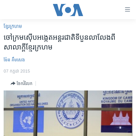
ភ្ជាប់​
ទៅ​
គេហទំព័រ​
ខ្មែរ​ក្រហម
កម្ពុជា
ទាក់ទង
ចៅក្រម​ស៊ើប​អង្កេត​អន្តរជាតិ​ទី​បួន​លាលែង​ពី​
រំលង​
អន្តរជាតិ
សាលាក្តី​ខ្មែរ​ក្រហម
និង​
អាមេរិក
ចូល​
ម៉ែន គឹមសេង
ទៅ​​
ចិន
ទំព័រ​
07 កក្កដា 2015
ហេឡូវីអូអេ
ព័ត៌មាន​​
ចែករំលែក
តែ​
កម្ពុជាច្នៃប្រតិដ្ឋ
ម្តង
ព្រឹត្តិការណ៍ព័ត៌មាន
រំលង​
និង​
ទូរទស្សន៍ / វីដេអូ​
ចូល​
វិទ្យុ / ផតខាសថ៍
ទៅ​
ទំព័រ​
កម្មវិធីទាំងអស់