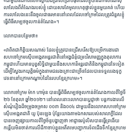
«ជាមួយ​នឹង​ការ​សោកស្តាយ​ដ៏​ជ្រាលជ្រៅ​បំផុត​ដែល​ខ្ញុំ​បាន​ដាក់​សំណើ​សុំ​
លាលែង​ពី​តំណែង​របស់​ខ្ញុំ​ ដោយសារ​តែ​មូលហេតុ​ផ្ទាល់​ខ្លួន​មួយ​គត់ ហើយ​
ការ​លាលែង​នេះ​នឹង​ចូល​ជា​ធរមាន​នៅ​ពេល​ដែល​ចៅក្រម​ដែល​ត្រូវ​ជំនួស​ខ្ញុំ​
ធ្វើ​ពិធី​សម្បថ​ចូល​កាន់​តំណែង‍»។​
លោក​បាន​បន្ថែម​ថា៖
«វា​ពិត​ជា​កិត្តិយស​ណាស់ ដែល​ខ្ញុំ​ត្រូវ​បាន​ជ្រើសរើស​ឱ្យ​បម្រើ​ការងារ​ជា​
សហចៅក្រម​ស៊ើបអង្កេត​អន្តរជាតិ​នៅ​អង្គ​ជំនុំ​ជម្រះ​វិសាមញ្ញ​ក្នុង​តុលាការ​
កម្ពុជា​ហើយ​មាន​បុព្វសិទ្ធិ​ជាមួយ​នឹង​សហការី​អន្តរជាតិ​និង​កម្ពុជា​ដទៃ​ទៀត
ដើម្បី​ស្វែងរក​យុត្តិធម៌​ក្នុង​នាម​ជនរងគ្រោះ​ជាច្រើន​ដែល​បាន​ទទួល​រងទុក្ខ​
វេទនា​នៅ​ក្រោម​កណ្តាប់​ដៃ​នៃ​របប​ខ្មែរ​ក្រហម‍»។​
លោក​ចៅក្រម ម៉ាក ហាម៉ុន បាន​ធ្វើ​ពិធី​សម្បថ​ចូល​កាន់​តំណែង​កាល​ពី​ថ្ងៃទី
២៦ ខែ​តុលា ឆ្នាំ២០១២។ នៅ​ពេល​នោះ​លោក​បាន​ប្តេជ្ញា​ថា ​បន្ត​ការងារ​លើ​
សំណុំ​រឿង​ដ៏​ចម្រូងចម្រាស ​០០៣ និង​០០៤ ជាមួយ​នឹង​លោក​សហចៅក្រម​
ស៊ើបអង្កេត​ជាតិ យូ ប៊ុនឡេង ប៉ុន្តែ​យោង​តាម​ឯកសារ​របស់​សាលាក្តី​ដែល​
បាន​ចេញផ្សាយ​កាល​ពី​ថ្ងៃ​ច័ន្ទ​បង្ហាញ​ថា ​អាជ្ញាធរ​ប៉ូលិស​បាន​ធ្វើ​ព្រងើយ
កន្តើយ​មិន​ចាត់​ការ​លើ​ដីកា​ចាប់​ខ្លួនអតីត​មេបញ្ជាការ​ទ័ព​ជើង​ទឹក​ខ្មែរ​ក្រហម​