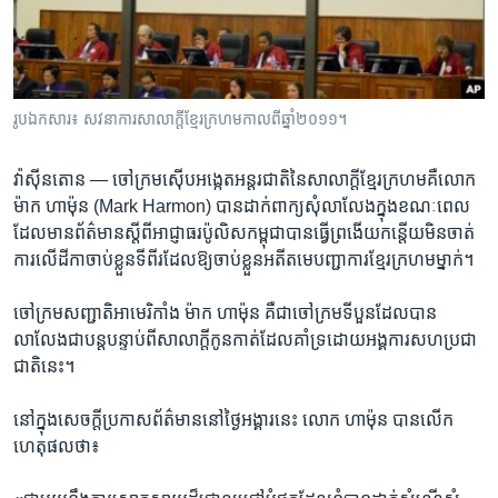
រចនា
សម្ព័ន្ធ​
Khmer English
រំលង​
និង​
បណ្តាញ​សង្គម
ចូល​
រូប​ឯកសារ៖ សវនាការ​សាលាក្តី​ខ្មែរ​ក្រហម​កាល​ពី​ឆ្នាំ​២០១១។
ទៅ​
កាន់​
វ៉ាស៊ីនតោន —
ចៅក្រម​ស៊ើបអង្កេត​អន្តរជាតិ​នៃ​សាលាក្តី​ខ្មែរ​ក្រហម​គឺ​លោក​
ទំព័រ​
ភាសា
ម៉ាក ហាម៉ុន (Mark Harmon) បាន​ដាក់​ពាក្យ​សុំ​លាលែង​ក្នុង​ខណៈ​ពេល​
ស្វែង​
ដែល​មាន​ព័ត៌មាន​ស្តី​ពី​អាជ្ញាធរ​ប៉ូលិស​កម្ពុជា​បាន​ធ្វើ​ព្រងើយ​កន្តើយ​មិន​ចាត់​
រក
ការ​លើ​ដីកា​ចាប់​ខ្លួន​ទី​ពីរ​ដែល​ឱ្យ​ចាប់ខ្លួន​អតីត​មេបញ្ជាការ​ខ្មែរក្រហម​ម្នាក់។
ចៅក្រម​សញ្ជាតិ​អាមេរិកាំង ម៉ាក ហាម៉ុន គឺ​ជា​ចៅក្រម​ទី​បួន​ដែល​បាន​
លាលែងជាបន្តបន្ទាប់​ពី​សាលាក្តី​កូនកាត់​ដែល​គាំទ្រ​ដោយ​អង្គការ​សហប្រជា
ជាតិ​នេះ។
នៅ​ក្នុង​សេចក្តី​ប្រកាស​ព័ត៌មាន​នៅ​ថ្ងៃ​អង្គារ​នេះ​ លោក ​ហាម៉ុន​ បាន​លើក​
ហេតុផល​ថា៖