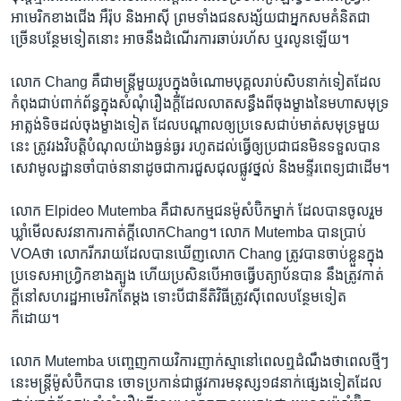
អាមេរិក​ខាងជើង​ អឺរ៉ុប​ និង​អាស៊ី ព្រមទាំង​ជនសង្ស័យ​ជា​អ្នកសមគំនិត​ជា​
ច្រើន​បន្ថែម​ទៀត​នោះ​ អាច​នឹង​ដំណើរ​ការ​ឆាប់​រហ័ស ឬ​រលូន​ឡើយ។
លោក​ Chang គឺ​ជា​មន្ត្រី​មួយ​រូប​ក្នុងចំណោម​បុគ្គល​រាប់​សិប​នាក់​ទៀត​ដែល​
កំពុង​ជាប់​ពាក់ព័ន្ធ​ក្នុង​សំណុំ​រឿង​ក្ដី​ដែល​លាតសន្ធឹង​ពី​ចុង​ម្ខាង​នៃ​មហាសមុទ្រ​
អាត្លង់ទិច​ដល់​ចុង​ម្ខាង​ទៀត ​ដែល​បណ្ដាល​ឲ្យ​ប្រទេស​ជាប់​មាត់​សមុទ្រ​មួយ​
នេះ ត្រូវ​រង​វិបត្តិ​បំណុល​យ៉ាង​ធ្ងន់ធ្ងរ​ រហូត​ដល់​ធ្វើឲ្យ​ប្រជាជន​មិន​ទទួល​បាន​
សេវា​មូលដ្ឋាន​ចាំបាច់​នានា​ដូចជា​ការ​ជួសជុល​ផ្លូវថ្នល់ និង​មន្ទីរពេទ្យ​ជាដើម។
លោក​ Elpideo Mutemba គឺជា​សកម្មជនម៉ូសំប៊ិក​ម្នាក់​ ដែល​បាន​ចូលរួម​
ឃ្លាំមើល​សវនាការ​កាត់​ក្តី​លោក​Chang។ លោក​ Mutemba បាន​ប្រាប់​
VOAថា​ លោក​រីករាយ​ដែល​បាន​ឃើញ​លោក Chang​ ត្រូវ​បាន​ចាប់​ខ្លួន​ក្នុង​
ប្រទេស​អាហ្វ្រិកខាងត្បូង​ ហើយ​ប្រសិន​បើ​អាច​ធ្វើ​បត្យាប័ន​បាន នឹង​ត្រូវ​កាត់​
ក្ដី​នៅ​សហរដ្ឋ​អាមេរិកតែ​ម្ដង ទោះបីជា​នីតិវិធី​ត្រូវ​ស៊ី​ពេល​បន្ថែម​ទៀត​
ក៏ដោយ។
លោក​ Mutemba បញ្ចេញ​កាយវិការ​ញាក់ស្មា​នៅ​ពេល​ឮ​ដំណឹង​ថា​ពេល​ថ្មីៗ​
នេះ​មន្ត្រី​ម៉ូសំប៊ិក​បាន ចោទប្រកាន់​ជា​ផ្លូវការ​មនុស្ស១៨​នាក់​ផ្សេង​ទៀត​ដែល​