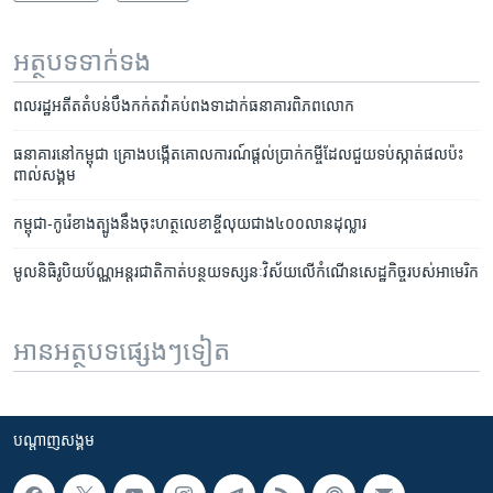
អត្ថបទ​ទាក់ទង
ពលរដ្ឋ​អតីត​តំបន់​បឹងកក់​តវ៉ា​គប់​ពងទា​ដាក់​ធនាគារ​ពិភពលោក
ធនាគារ​នៅ​កម្ពុជា​ គ្រោង​បង្កើត​គោល​ការណ៍​ផ្ដល់​ប្រាក់​កម្ចី​ដែល​ជួយ​​ទប់ស្កាត់​ផល​ប៉ះ
ពាល់​សង្គម
កម្ពុជា​-កូរ៉េខាងត្បូង​នឹង​ចុះហត្ថលេខា​ខ្ចីលុយ​ជាង​៤០០​លាន​ដុល្លារ
មូលនិធិ​រូបិយប័ណ្ណ​អន្តរជាតិ​កាត់​បន្ថយ​ទស្សនៈ​វិស័យ​លើ​កំណើន​សេដ្ឋកិច្ច​របស់​អាមេរិក
អានអត្ថបទផ្សេងៗទៀត
បណ្តាញ​សង្គម