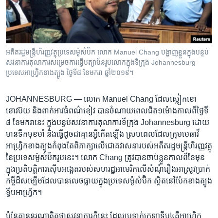
រចនា
សម្ព័ន្ធ​
Khmer English
រំលង​
និង​
បណ្តាញ​សង្គម
ចូល​
អតីត​រដ្ឋមន្ត្រី​ហិរញ្ញវត្ថុ​​ប្រទេស​​ម៉ូសំប៊ិក​​ លោក Manuel Chang បង្ហាញ​ខ្លួនក្នុង​បន្ទប់​
ទៅ​
សវនាការ​តុលាការ​សម្រេច​ការ​ធ្វើបត្យាប័ន​​រូបលោក​ក្នុងទីក្រុង Johannesburg​
កាន់​
ប្រទេស​អាហ្វ្រិក​ខាងត្បូង​ ថ្ងៃទី៨​ ខែមករា​ ឆ្នាំ​២០១៩។
ទំព័រ​
ភាសា
ស្វែង​
JOHANNESBURG —
លោក​ Manuel Chang ដែល​ស្លៀក​ខោ​
រក
ខោវប៊យ​ និង​ពាក់​អាវធំ​ពណ៌ខៀវ​ បាន​ចំណាយ​ពេល​ជិត​១ម៉ោង​កាល​ពី​ថ្ងៃ​ទី​
៨ ខែ​មករា​នេះ ក្នុង​បន្ទប់​សវនាការ​តុលាការ​ទីក្រុង Johannesburg ដោយ​
មានទឹកមុខ​មាំ ​និង​ធ្វើដូចជា​គ្មាន​អ្វី​កើត​ឡើង ស្រប​ពេល​ដែល​ក្រុម​មេធាវី​
អាហ្វ្រិក​ខាងត្បូង​កំពុងតែ​ពិភាក្សា​លើ​ជោគវាសនា​របស់​អតីត​រដ្ឋមន្ត្រី​ហិរញ្ញវត្ថុ​
នៃ​ប្រទេស​ម៉ូសំប៊ិក​រូប​នេះ។ លោក​ Chang ត្រូវ​បាន​ចាប់​ខ្លួន​កាល​ពី​ខែ​មុន​
ក្នុង​ប្រតិបត្តិការស៊ើប​អង្កេត​របស់​សហរដ្ឋ​អាមេរិក​លើ​សំណុំ​រឿងអាស្រូវ​ប្រាក់​
កម្ចី​ដ៏​សម្បើម​ដែល​បាន​លេច​ធ្លាយ​ក្នុង​ប្រទេស​ម៉ូសំប៊ិក ​ស្ថិត​នៅ​ប៉ែក​ខាង​ត្បូង​
ទ្វីប​អាហ្រ្វិក។
ប៉ុន្តែ​គ្មាន​នរណា​គិត​ថា​សវនាការ​ក្ដី​នេះ​ ដែល​ប្រទាក់ក្រឡា​ទ្វីប​៤​គឺ​អាហ្រ្វិក​