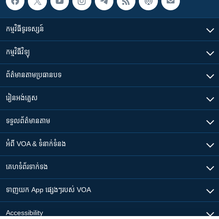
កម្មវិធី​ទូរទស្សន៍
កម្មវិធី​វិទ្យុ
ព័ត៌មាន​តាមប្រធានបទ​
រៀន​​អង់គ្លេស
ទទួល​ព័ត៌មាន​តាម
អំពី​ VOA & ទំនាក់ទំនង
គេហទំព័រ​​ទាក់ទង
ទាញយក​ App ផ្សេងៗ​របស់​ VOA
Accessibility