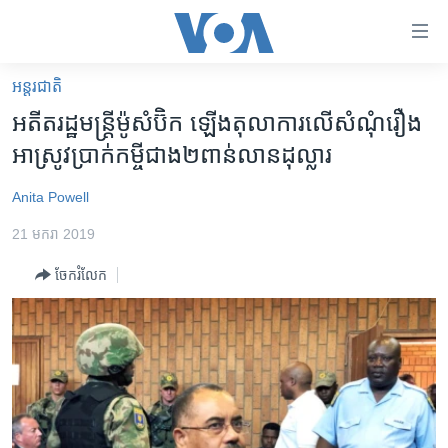
ភ្ជាប់​
ទៅ​
គេហទំព័រ​
អន្តរជាតិ
កម្ពុជា
ទាក់ទង
អតីត​រដ្ឋមន្ត្រី​ម៉ូសំប៊ិក​ ​ឡើង​តុលាការ​លើ​សំណុំ​រឿង
រំលង​
អន្តរជាតិ
អាស្រូវ​ប្រាក់កម្ចី​ជាង​២​ពាន់​លាន​ដុល្លារ
និង​
អាមេរិក
ចូល​
Anita Powell
ទៅ​​
ចិន
ទំព័រ​
21 មករា 2019
ហេឡូវីអូអេ
ព័ត៌មាន​​
ចែករំលែក
តែ​
កម្ពុជាច្នៃប្រតិដ្ឋ
ម្តង
ព្រឹត្តិការណ៍ព័ត៌មាន
រំលង​
និង​
ទូរទស្សន៍ / វីដេអូ​
ចូល​
វិទ្យុ / ផតខាសថ៍
ទៅ​
ទំព័រ​
កម្មវិធីទាំងអស់