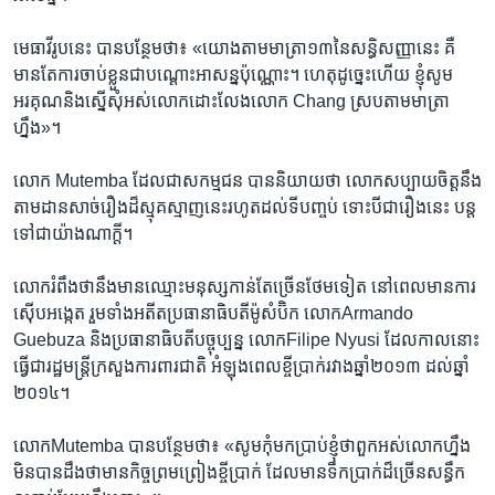
មេធាវី​រូប​នេះ​ បាន​បន្ថែម​ថា៖ «យោង​តាម​មាត្រា១៣​នៃ​សន្ធិសញ្ញា​នេះ​ គឺ​
មាន​តែ​ការ​ចាប់​ខ្លួន​ជា​បណ្ដោះអាសន្ន​ប៉ុណ្ណោះ។ ហេតុ​ដូច្នេះ​ហើយ​ ខ្ញុំ​សូម​
អរគុណ​និង​ស្នើ​សុំ​អស់​លោក​ដោះលែង​លោក​ Chang ស្របតាម​មាត្រា​
ហ្នឹង»។
លោក​ Mutemba ដែល​ជា​សកម្មជន​ បាន​និយាយ​ថា​ លោក​សប្បាយ​ចិត្តនឹង​
តាមដាន​សាច់រឿង​ដ៏​ស្មុគស្មាញ​នេះ​រហូត​ដល់​ទី​បញ្ចប់​ ទោះ​បី​ជា​រឿង​នេះ បន្ត​
ទៅជា​យ៉ាង​ណា​ក្តី។
លោក​រំពឹង​ថា​នឹង​មានឈ្មោះ​មនុស្ស​កាន់​តែ​ច្រើន​ថែម​ទៀត​ នៅ​ពេល​មាន​ការ
ស៊ើបអង្កេត​ រួម​ទាំង​អតីត​ប្រធានាធិបតី​ម៉ូសំប៊ិក​ លោកArmando
Guebuza និង​ប្រធានាធិបតី​បច្ចុប្បន្ន​ លោកFilipe Nyusi ដែល​កាល​នោះ
ធ្វើ​ជា​រដ្ឋមន្ត្រី​ក្រសួង​ការពារ​ជាតិ​ អំឡុង​ពេល​ខ្ចី​ប្រាក់​រវាង​ឆ្នាំ​២០១៣​ ដល់​ឆ្នាំ​
២០១៤។
លោក​Mutemba បាន​បន្ថែម​ថា៖ «សូម​កុំ​មក​ប្រាប់​ខ្ញុំ​ថា​ពួក​អស់​លោក​ហ្នឹង​
មិនបាន​ដឹង​ថា​មាន​កិច្ច​ព្រមព្រៀង​ខ្ចី​ប្រាក់ ដែល​មាន​ទឹកប្រាក់​ដ៏​ច្រើន​សន្ធឹក