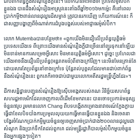
ជាប់ពាក់ព័ន្ធ​ក្នុង​សំណុំ​រឿង​ក្តី​នេះ។ លោក​បាន​អះអាង​ថា​ ប្រទេស​ម៉ូសំប៊ិក​
ខ្លួនឯង​ ​បាន​ដឹង​សំណុំរឿង​អាស្រូវ​នេះ​តាំង​ពី​ឆ្នាំ​២០១៦​មកម្ល៉េះ​ គឺ​នៅ​ពេល​
ប្រាក់កម្ចី​២​ពាន់​លាន​ដុល្លារ​ដ៏​សម្ងាត់​ ត្រូវ​បាន​រក​ឃើញ ហើយ​ការណ៍​នេះ​ ក៏​
ជា​សញ្ញា​បង្ហាញ​ពី​ចំណាត់​ការ​ដំបូង​បង្អស់​របស់​អាជ្ញាធរ​ម៉ូសំប៊ិក។
លោក Mutemba​បាន​បន្ថែម​ថា៖ «ពួក​យើង​មិន​ជឿ​លើ​ប្រព័ន្ធ​យុត្តិធម៌​
ប្រទេស​យើង​ទេ​ ពីព្រោះ​យើង​មាន​សំណុំរឿង​ក្ដី​ជាច្រើន​នៅ​ព្យួរ​ទុក​នៅឡើយ​
មិនទាន់​មាន​ការ​សម្រេច​អ្វី​សោះ​ មិន​មាន​យុត្តិធម៌​អ្វី​សោះ។ ដូច្នេះ​ ប្រហែល​ជា​
យើង​អាច​នឹង​ជឿ​លើ​ប្រព័ន្ធ​(អន្តរាគមន៍)ពី​ខាង​ក្រៅ​វិញ។ នេះ​មិនមែន​គ្រាន់តែ​
ដោយសារ​តែ​ប្រព័ន្ធ​នៅ​ខាង​ក្រៅ​ទេ ប៉ុន្តែ​រាល់​បុគ្គល​ដែល​មាន​ជាប់​ពាក់ព័ន្ធ​
នឹង​សំណុំរឿង​នេះ ពួកគេ​ក៏​អាច​ជាប់​ជាមួយ​លោក​អតីត​រដ្ឋមន្ត្រីហ្នឹង​ដែរ»។
ដីកា​សន្និដ្ឋាន​បញ្ជូន​សំណុំ​រឿង​ឱ្យ​ស៊ើបអង្កេត​របស់​គណៈវិនិច្ឆ័យ​សហព័ន្ធ​
សហរដ្ឋ​អាមេរិក​ដែល​ចេញ​កាល​ពីដើម​ខែ​មករា​នេះ​ បាន​ចោទ​ប្រកាន់​មនុស្ស​
ចំនួន​៧​រូប​ រួមមាន​លោក Chang ពី​បទ​បង្កើត​គម្រោង​នាវាចរណ៍​ក្លែងក្លាយ​
ធ្វើ​ជា​ខែល​បិទបាំង​ការ​ប្រមូល​លុយ​យក​ធ្វើ​មាន​ធ្វើ​បាន​ខ្លួនឯង​ និង​ចេតនា​
បង្វែរ​ចំណែកប្រាក់កម្ចី​មួយ​ចំនួន​ឲ្យ​ចេញ​សាច់​ប្រាក់​ជាង​២០០លាន​ដុល្លារ​ជា​
សំណូក​ និង​ប្រាក់​ទឹកតែ​ដល់​ពួកគេ​ ដល់​មន្ត្រី​រដ្ឋាភិបាល​ម៉ូសំប៊ិក​មួយ​ចំនួន​
និង​អ្នក​ផ្សេងៗ​ទៀត។