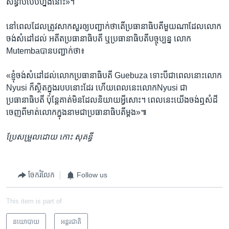
សន្ធាប់​បែប​ហ្នឹង​នោះ»។
នៅ​ពេល​ដែល​ត្រូវ​សាក​សួរ​ឲ្យ​បញ្ជាក់​ថា​តើ​ប្រធានាធិបតី​មួយ​ណា​ដែល​លោក​
ចង់​សំដៅ​ដល់​ អតីត​ប្រធានាធិបតី​ ឬ​ប្រធានាធិបតី​បច្ចុប្បន្ន​ លោក​
Mutemba​បាន​បញ្ជាក់​ថា៖
«ខ្ញុំ​ចង់​សំដៅ​ដល់​លោក​ប្រធានាធិបតី​ Guebuza ទោះបីជាពេល​នោះ​លោក​
Nyusi ក៏​ស្ថិត​ក្នុង​របប​នោះ​ដែរ ហើយ​ពេល​នេះ​លោក​Nyusi ជា​
ប្រធានាធិបតី​ ប៉ុន្តែ​គាត់​មិន​ដែល​និយាយ​អ្វី​សោះ។ ពេលនេះ​យើង​ចង់​ឮ​សំដី​
ចេញ​ពី​មាត់​លោក​ក្នុង​នាម​ជា​ប្រធានាធិបតី​ម្ដង»៕
ប្រែ​សម្រួល​ដោយ​ កោះ​ សុគន្ធី​
ចែករំលែក
Follow us
This item is part of
នយោបាយ
អន្តរជាតិ