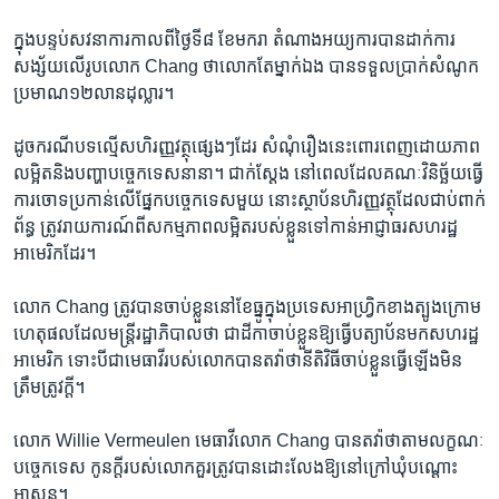
ក្នុង​បន្ទប់​សវនាការ​កាល​ពី​ថ្ងៃ​ទី៨​ ខែ​មករា​ តំណាង​អយ្យការ​បាន​ដាក់​ការ​
សង្ស័យ​លើ​រូប​លោក​ Chang ថា​លោក​តែម្នាក់​ឯង ​បាន​ទទួល​ប្រាក់​សំណូក​
ប្រមាណ​១២លាន​ដុល្លារ។
ដូច​ករណី​បទល្មើស​ហិរញ្ញវត្ថុ​ផ្សេងៗ​ដែរ សំណុំ​រឿង​នេះពោរពេញ​ដោយ​ភាព​
លម្អិត​និង​បញ្ហា​បច្ចេកទេស​នានា។ ជាក់​ស្ដែង នៅ​ពេល​ដែល​គណៈវិនិច្ឆ័យ​ធ្វើ​
ការ​ចោទ​ប្រកាន់​លើ​ផ្នែក​បច្ចេកទេស​មួយ​ នោះ​ស្ថាប័ន​ហិរញ្ញវត្ថុ​ដែល​ជាប់​ពាក់​
ព័ន្ធ​ ត្រូវ​រាយការណ៍​ពី​សកម្មភាព​លម្អិត​របស់​ខ្លួន​ទៅកាន់​អាជ្ញាធរ​សហរដ្ឋ​
អាមេរិក​ដែរ។
លោក​ Chang ត្រូវ​បាន​ចាប់ខ្លួន​នៅ​ខែ​ធ្នូ​ក្នុង​ប្រទេស​អាហ្វ្រិក​ខាងត្បូង​ក្រោម​
ហេតុផល​ដែល​មន្ត្រី​រដ្ឋាភិបាល​ថា ជា​ដីកា​ចាប់​ខ្លួន​ឱ្យ​ធ្វើ​បត្យាប័ន​មក​សហរដ្ឋ​
អាមេរិក ទោះបីជា​មេធាវី​របស់​លោក​បាន​តវ៉ា​ថា​នីតិវិធី​ចាប់​ខ្លួន​ធ្វើ​ឡើង​មិន​
ត្រឹមត្រូវ​ក្តី។
លោក​ Willie Vermeulen មេធាវី​លោក​ Chang បាន​តវ៉ា​ថា​តាម​លក្ខណៈ​
បច្ចេកទេស​ កូន​ក្តី​របស់​លោក​គួរ​ត្រូវ​បាន​ដោះលែង​ឱ្យ​នៅ​ក្រៅ​ឃុំ​បណ្ដោះ​
អាសន្ន។