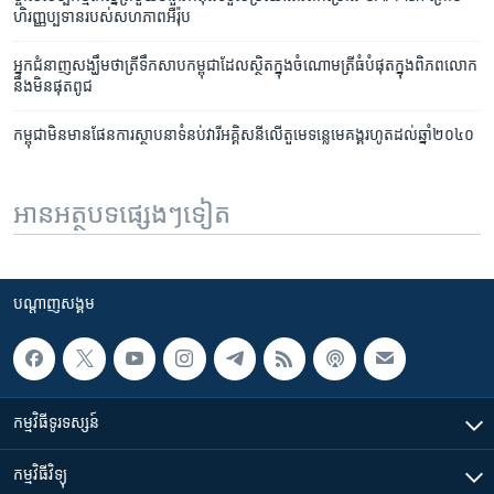
ហិរញ្ញប្បទាន​របស់​សហភាព​អឺរ៉ុប
អ្នក​ជំនាញ​សង្ឃឹម​ថា​ត្រី​ទឹកសាប​​កម្ពុជា​ដែល​ស្ថិត​ក្នុង​ចំណោម​ត្រី​ធំ​បំផុត​ក្នុង​ពិភពលោក​
នឹង​មិន​ផុតពូជ
កម្ពុជា​មិន​មាន​ផែនការ​​ស្ថាបនា​ទំនប់​វារី​អគ្គិសនី​លើ​តួ​មេ​ទន្លេ​មេគង្គ​រហូត​ដល់​ឆ្នាំ​២០៤០
អានអត្ថបទផ្សេងៗទៀត
បណ្តាញ​សង្គម
កម្មវិធី​ទូរទស្សន៍
កម្មវិធី​វិទ្យុ