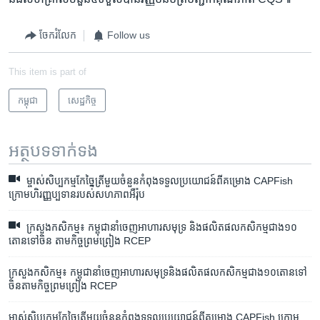
ចែករំលែក
Follow us
This item is part of
កម្ពុជា
សេដ្ឋកិច្ច
អត្ថបទ​ទាក់ទង
ម្ចាស់សិប្បកម្មកែច្នៃត្រីមួយចំនួនកំពុងទទួលប្រយោជន៍ពីគម្រោង CAPFish
ក្រោមហិរញ្ញប្បទានរបស់សហភាពអឺរ៉ុប
ក្រសួង​កសិកម្ម៖ ​កម្ពុជា​នាំចេញ​អាហារ​សមុទ្រ​ និង​ផលិតផល​កសិកម្ម​ជាង​១០​
តោន​ទៅ​ចិន​ តាម​កិច្ច​ព្រមព្រៀង​ RCEP
ក្រសួង​កសិកម្ម​៖ ​កម្ពុជា​នាំចេញ​អាហារសមុទ្រ​និងផលិតផល​កសិកម្ម​ជាង​១០​តោន​ទៅ​
ចិនតាម​កិច្ចព្រមព្រៀង​ RCEP
ម្ចាស់​សិប្បកម្ម​កែច្នៃ​ត្រី​មួយ​ចំនួន​កំពុង​ទទួល​ប្រយោជន៍​ពី​គម្រោង​ CAPFish ក្រោម​