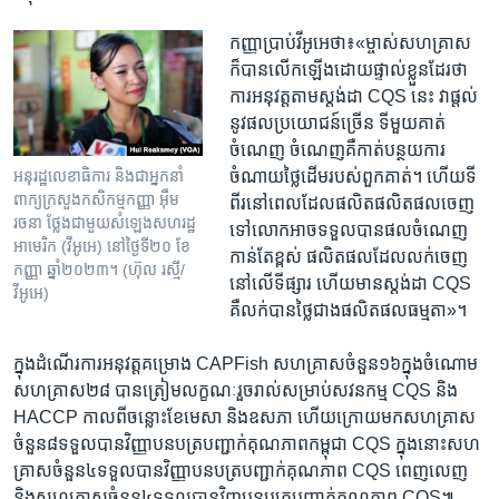
កញ្ញាប្រាប់វីអូអេថា៖«ម្ចាស់​សហគ្រាស​
ក៏បាន​លើក​ឡើង​ដោយ​ផ្ទាល់​ខ្លួន​ដែរ​ថា​
ការ​អនុវត្ត​តាម​ស្តង់​ដា​ CQS នេះ​ វា​ផ្តល់​
នូវ​ផល​ប្រយោជន៍​ច្រើន​ ទីមួយ​គាត់​
ចំណេញ​ ចំណេញ​គឺ​កាត់​បន្ថយ​ការ​
ចំណាយ​ថ្លៃ​ដើម​របស់​ពួក​គាត់។ ហើយ​ទី​
អនុ​រដ្ឋលេខាធិការ និង​ជា​អ្នកនាំ
ពាក្យ​ក្រសួង​កសិកម្ម​កញ្ញា អ៊ឹម
ពីរ​នៅ​ពេល​ដែល​ផលិត​ផលិតផល​ចេញ​
រចនា ថ្លែង​ជាមួយ​សំឡេង​សហរដ្ឋ​
ទៅ​លោក​អាច​ទទួល​បាន​ផល​ចំណេញ​
អាមេរិក (វីអូអេ) នៅ​ថ្ងៃទី២០ ខែ
កាន់​តែ​ខ្ពស់​ ផលិត​ផល​ដែល​លក់​ចេញ​
កញ្ញា ឆ្នាំ២០២៣។ (ហ៊ុល រស្មី/
នៅ​លើ​ទីផ្សារ​ ហើយ​មាន​ស្តង់​ដា​ CQS
វីអូអេ)
គឺ​លក់​បាន​ថ្លៃ​ជាង​ផលិត​ផល​ធម្មតា​»។
ក្នុងដំណើរការ​អនុវត្ត​គម្រោង​ ​CAPFish សហគ្រាស​ចំនួន​១៦​ក្នុងចំណោម​
សហ​គ្រាស​២៨​ បានត្រៀម​លក្ខណៈ​រួចរាល់​សម្រាប់​សវនកម្ម​ CQS និង​
HACCP កាល​ពី​ចន្លោះខែមេសា ​និង​ឧសភា ​ហើយ​ក្រោយមកសហគ្រាស​
ចំនួន​៨ទទួល​បាន​វិញ្ញា​បន​បត្របញ្ជាក់​គុណភាព​កម្ពុជា ​CQS ក្នុងនោះ​សហ
គ្រាស​ចំនួន​៤​ទទួលបាន​វិញ្ញាបន​បត្របញ្ជាក់​គុណភាព​ ​CQS ពេញលេញ​
និងសហគ្រាស​ចំនួន​៤​ទទួល​បាន​វិញ្ញបនបត្រ​បញ្ជាក់​គុណភាព CQS៕​