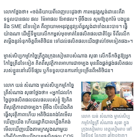
លោក​ថ្លែង​ថា​៖ «​ចង់​និយាយ​ពី​ពេញ​បេះដូង​ថា ការ​អនុវត្ត​ស្តង់​ដា​នេះគឺវា​
ទទួល​បាន​ផល​ ផល​ ​ ម៉ែ​អាផល​ ឪអាផល​។ អ៊ីចឹង​ទេ​ សូម​ឱ្យ​ពុក​ម៉ែ បងប្អូន​
និង ​SME ដទៃ​ទៀត​ គឺ​ព្យាយាម​អនុវត្តនូវ​ប្រព័ន្ធ​ស្តង់​ដា​ទាំង​នេះបាទ​។​ ធ្វើ
យ៉ាងណា​ ដើម្បី​ទីមួយ​លើក​កម្ពស់​មុខ​មាត់នៃផលិត​ផល​ជាតិ​ខ្មែរ ទីពីរ​លើក
តម្កើង​នូវ​ទំនុក​ចិត្ត​ពី​អតិថិជន​ ទៅ​ដល់​ផលិត​ផល​យើង​ផ្ទាល់​ថែម​ទៀត​ផង​»។
ម្ចាស់​សិប្បកម្ម​កែច្នៃ​ត្រី​ក្នុង​ក្រុង​សៀមរាប​សំណាង​ សុធា​ លើកទឹកចិត្ត​ឱ្យ​អ្នក​
កែច្នៃ​ត្រី​ដទៃ​ទៀត​ គិត​ពី​សុវត្ថិភាព​អាហារ​ជា​ចម្បង​ មុន​នឹង​ផ្គត់​ផ្គង់​ផលិតផល​
របស់​ខ្លួន​នៅ​លើ​ទីផ្សារ​ ឬ​ក៏​ទទួល​បាន​ការ​គាំទ្រច្រើន​ពី​អតិថិជន​។
លោក យន់ សំណាង​ ម្ចាស់​សិប្បកម្ម​កែច្នៃ​
ត្រីសំណាង​ សុធាថ្លែងថា៖ «អ្នកដែល​កែ​
ច្នៃ​ដូចផលិតផល​ជលផល​របស់​ខ្ញុំ​ ឱ្យ​គិត​
ពីសុវត្ថិភាព​ជា​ចម្បង​។ អ៊ីចឹង​ បើយើង​គិត​
ធ្វើសុវត្ថិភាព​ហើយ​ អតិថិជន​គង់តែ​មើល
លោក យន់ សំណាង ម្ចាស់​សិប្ប
ឃើញ​យើង ​ហើយ​រដ្ឋាភិបាលហ្នឹងក៏គង់​
កម្ម​កែច្នៃ​ត្រី​ សំណាង សុធា ក្នុង​
មើល​ឃើញ​យើង​តាម​ក្រសួង​ណាមួយ​
ក្រុង​សៀមរាប ខេត្ត​សៀមរាប នៅ​
ថ្ងៃទី​១៩ ខែកញ្ញា ឆ្នាំ២០២៣។
ដើម្បី​ជំរុញ​ឱ្យ​យើង​បាន​ផលិតផល​ CQS