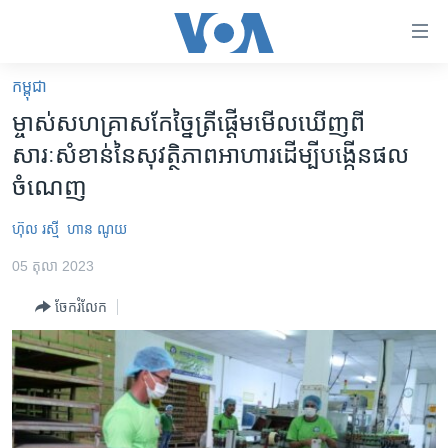
ភ្ជាប់​
ទៅ​
គេហទំព័រ​
កម្ពុជា
កម្ពុជា
ទាក់ទង
ម្ចាស់​សហគ្រាស​កែច្នៃ​ត្រី​ផ្តើម​មើលឃើញ​ពី​
រំលង​
អន្តរជាតិ
សារៈសំខាន់​នៃ​សុវត្ថិភាព​អាហារ​ដើម្បី​បង្កើន​ផល​
និង​
អាមេរិក
ចំណេញ
ចូល​
ទៅ​​
ចិន
ហ៊ុល រស្មី
ហាន ណូយ
ទំព័រ​
ហេឡូវីអូអេ
ព័ត៌មាន​​
05 តុលា 2023
តែ​
កម្ពុជាច្នៃប្រតិដ្ឋ
ម្តង
ចែករំលែក
ព្រឹត្តិការណ៍ព័ត៌មាន
រំលង​
និង​
ទូរទស្សន៍ / វីដេអូ​
ចូល​
វិទ្យុ / ផតខាសថ៍
ទៅ​
ទំព័រ​
កម្មវិធីទាំងអស់