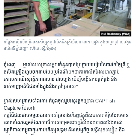
រចនា
សម្ព័ន្ធ​
Khmer English
រំលង​
និង​
បណ្តាញ​សង្គម
ចូល​
ទៅ​
កន្លែង​ផលិត​ទឹកត្រី​របស់​សិប្បកម្ម​ផលិត​ទឹកត្រី​យីហោ លាង ឡេង ក្នុង​ខណ្ឌ​ជ្រោយ​ចង្វារ
កាន់​
រាជធានី​ភ្នំពេញ។ (ហ៊ុល រស្មី/វីអូអេ)
ទំព័រ​
ភាសា
ស្វែង​
ភ្នំពេញ —
ម្ចាស់​សហគ្រាស​មួយ​ចំនួន​បាន​ប្រែក្លាយ​របៀប​នៃការកែច្នៃត្រី​ ឬ
រក
ផលិត​គ្រឿង​ហូប​ចុក​តាម​បែប​ប្រពៃណី​មក​ជា​ការ​ផលិត​ដែលមាន​ភ្ជាប់
គោលការណ៍​សុវត្ថិ​ភាព​អាហារ ​ជាចម្បង​ ដើម្បីបង្កើន​ការ​ផ្គត់ផ្គង់ ​និង​
ទាក់ទាញ​អតិថិជន​ទាំងក្នុង​និងក្រៅ​ប្រទេស​។
ម្ចាស់​សហគ្រាស​ទាំងនោះ​ កំពុង​ចូលរួម​អនុវត្ត​គម្រោង​ CAPFish ​
Capture ​ដែលជា​
កម្មវិធី​ជលផល​ទទួល​បាន​ការ​គាំទ្រ​ខាង​ហិរញ្ញវត្ថុ​ពី​សហ​ភាព​អឺរ៉ុប​ដែល​មាន​
គោល​បំណង​រួម​ចំណែក​លើ​ការ​សម្រេច​នូវ​ចក្ខុ​វិស័យ​រយៈ​ពេល​វែង​របស់​
រដ្ឋាភិបាល​កម្ពុជា​ក្នុង​ការ​អភិវឌ្ឍ​សង្គម​ និង​សេដ្ឋកិច្ច​ សន្តិសុខ​ស្បៀង និង​