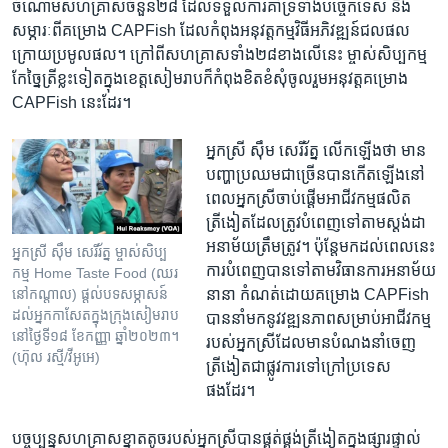
ចំណោម​សហគ្រាស​ចំនួន​២៨​ ដែល​ទទួល​ការ​គាំទ្រ​ទាំង​បច្ចេកទេស​ និង​
សម្ភារៈ​ពី​គម្រោង CAPFish​ ដែល​កំពុងអនុវត្ត​កម្មវិធីអភិវឌ្ឍន៍ជល​ផល​
ក្រោយ​ប្រមូល​ផល។ ​ក្រៅ​ពី​សហគ្រាស​ទាំង​២៨​ខាង​លើ​នេះ​ ម្ចាស់​សិប្បកម្ម​
កែច្នៃ​ត្រី​ខ្លះ​ទៀត​ក្នុង​ខេត្ត​សៀមរាប​ក៏​កំពុង​ខិតខំ​សុំ​ចូល​រួម​អនុវត្ត​គម្រោង​ ​
CAPFish​ នេះ​ដែរ។
​អ្នក​ស្រី​ ស៊ឹម សេរីរ័ត្ន ​លើកឡើងថា មាន
បញ្ហា​ប្រឈម​ជាច្រើន​បាន​កើតឡើង​នៅ​
ពេល​អ្នកស្រី​ចាប់ផ្តើម​អាជីវកម្ម​ផលិត​
ត្រីងៀតដែល​ត្រូវ​បំពេញ​ទៅតាម​ស្តង់ដា​
អនា​ម័យ​ត្រឹមត្រូវ​។ ប៉ុន្តែ​មក​ដល់​ពេល​នេះ​
អ្នកស្រី ស៊ឹម សេរីរ័ត្ន ម្ចាស់​សិប្ប
ការបំពេញ​បាន​ទៅតាម​វិធានការ​អនាម័យ​
កម្ម Home Taste Food (ឈរ​
នានា​ កំណត់​ដោយគម្រោង CAPFish​
នៅ​កណ្តាល) ផ្តល់​បទសម្ភាសន៍​
ដល់​អ្នកកាសែត​ក្នុង​ក្រុង​សៀមរាប
បាននាំមក​នូវវឌ្ឍនភាព​សម្រាប់​អាជីវកម្ម​
នៅថ្ងៃទី១៨ ខែកញ្ញា ឆ្នាំ២០២៣។
របស់​អ្នក​ស្រី​ដែលមាន​បំណង​នាំចេញ​
(ហ៊ុល រស្មី/វីអូអេ)
ត្រីងៀត​ជាផ្លូវ​ការ​ទៅក្រៅ​ប្រទេស​
ផងដែរ។
បច្ចុប្បន្ន​សហគ្រាស​ខ្នាតតូច​របស់​អ្នកស្រី​បានផ្គត់ផ្គង់​ត្រីងៀត​ក្នុងផ្សារ​ផ្ទាល់