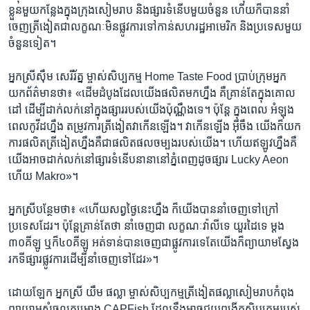
ខ្លួន​មួយ​កន្លែងក្នុង​ក្រុងសៀមរាប​ និងផ្សារ​ទំនើប​មួយចំនួន​ ហើយក៏បាននាំ
ចេញ​ត្រី​ងៀត​ជាលក្ខណៈ​មិនផ្លូវ​ការ​ទៅកាន់​សហរដ្ឋអាមេរិក​ និងប្រទេស​មួយ
ចំនួន​ទៀត​។
អ្នកស្រីស៊ឹម សេរីរ័ត្ន ម្ចាស់​សិប្ប​កម្ម​ Home Taste Food ​ប្រាប់​ក្រុម​អ្នក​
យកព័ត៌មាន​ថា៖​ «ដើម​ដំបូង​ដែល​យើង​ផលិត​មក​ហ្នឹង​ គឺ​គ្រាន់​តែ​ក្នុង​គោល​
ដៅ​ ដើម្បីដាក់​លក់​នៅ​ក្នុង​ផ្សារ​របស់​យើង​ប៉ុណ្ណឹង​ទេ​។ ប៉ុន្តែ​ ក្នុងពេល​ អំឡុង​
ពេល​កូវីដ​ហ្នឹង​ តម្រូវ​ការ​ត្រី​ងៀត​វា​កើន​ឡើង។ វា​កើន​ឡើង​ អ៊ីចឹង​ យើង​ក៏យក​
ការផលិត​ត្រី​ងៀត​ហ្នឹង​គឺជា​ផលិតផលចម្បងរបស់​យើង​។ ហើយឥឡូវ​ហ្នឹង​គឺ​
យើង​អាច​ដាក់​លក់​នៅ​ផ្សារ​ទំនើប​នានា​នៅភ្នំពេញដូច​ផ្សារ​ Lucky​ Aeon
ហើយ​ Makro​»។
អ្នកស្រី​បន្ថែមថា៖ «​ហើយ​សព្វថ្ងៃនេះ​ហ្នឹង​ ក៏យើង​បាន​នាំ​ចេញ​ទៅក្រៅ​
ប្រទេស​ដែរ​។​ ប៉ុន្តែ​គ្រាន់​តែ​ថា​ នាំចេញ​ជា​ លក្ខណៈ​វ៉ាលី​ទេ យួរដៃ​ទេ ម្តង​
៣០គីឡូ ឬក៏៤០គីឡូ​ អត់​ទាន់​បាន​ចេញ​ជា​ផ្លូវ​ការ​ទេ​តែ​យើង​ក៏ព្យាយាម​ស្វែង​
រក​ទីផ្សារ​ផ្លូវ​ការ​ដើម្បី​នាំ​ចេញ​ទៅ​ដែរ»។ ​
ដោយឡែក​ អ្នកស្រី​ យឹម ផល្លា ​ម្ចាស់សិប្បកម្ម​ត្រីងៀត​ផល្លា​សៀមរាប​កំពុង​
ព្យាយាម​សុំចូល​គម្រោង ​CAPFish ដែលនឹង​អាច​ជួយពង្រីក​សិប្បកម្មរបស់​