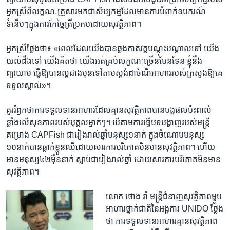
អ្នក​ស្រី​ពី​លក្ខ​ណៈ​គ្រួសារ​មកជា​សិប្បកម្ម​ដែល​មាន​ការ​បំពាក់​ឧបករណ៍​
ទំនើបៗ​ក្នុងការ​កែ​ច្នៃ​ត្រីប្រកប​ដោយ​សុវត្ថិភាព។
អ្នក​ស្រីថ្លែងថា​៖ «ពេល​ដែល​យើង​បាន​ឆ្លង​កាត់​វគ្គបណ្តុះបណ្តាល​ទៅ​ យើង​
យល់​ដឹង​ទៅ​ យើង​គិត​ថា​ យើង​អត់​គ្រប់​លក្ខណៈ​ច្រើន​មែន​ទែន​ ខ្ញុំនឹង​
ព្យាយាម​ ធ្វើ​ឱ្យ​បាន​ល្អ​ជាង​មុន​ទៅតាម​ស្តង់​ដា​ចំណីអាហារ​របស់​ក្រសួងឱ្យ​គេ​
ទទួល​ស្គាល់​»។
គួរ​រំឭកថា​ការទទួលទាន​អាហារ​ដែលគ្មាន​សុវត្ថិភាព​បានបង្ក​ផលប៉ះពាល់​
ខ្លាំង​លើ​សុខភាព​របស់​បុគ្គលម្នាក់ៗ។ បើតាម​ការធ្វើបទ​បង្ហាញ​របស់​មន្ត្រី​
គម្រោង CAPFish ជា​រៀង​រាល់​ឆ្នាំមនុស្ស​១នាក់​ ក្នុងចំណោម​មនុស្ស​
១០នាក់បាន​ធ្លាក់​ខ្លួនឈឺ​ដោយ​សារ​ការបរិភោគ​មិនមាន​សុវត្ថិភាព។ ហើយ
មាន​មនុស្ស​៤២ម៉ឺន​នាក់​ ស្លាប់​ជា​រៀង​រាល់​ឆ្នាំ​ ដោយ​សារ​ការបរិភោគ​មិនមាន​
សុវត្ថិភាព។
លោក ​ថោង រ៉ា មន្ត្រី​ជំនាញ​សុវត្ថិភាព​ម្ហូប​
អាហារ​ថ្នាក់​ជាតិ​នៃអង្គការ UNIDO​ ​ថ្លែង​
ថា ការ​ទទួល​ទាន​អាហារ​គ្មាន​សុវត្ថិភាព​