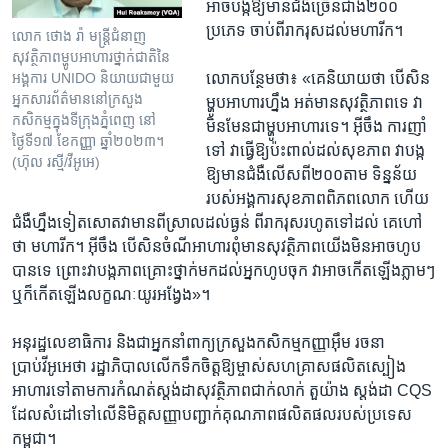
អាចបង្ក​ឱ្យមាន​ជំងឺ​ច្រើន​ជាង​២០០​
ប្រភេទ​ ចាប់​ពីរាករុស​ដល់​មហារីក​។
លោក ថោង រ៉ា មន្ត្រី​ជំនាញ​
សុវត្ថិភាព​ម្ហូប​អាហារ​ថ្នាក់​ជាតិ​នៃ​
លោកបន្ថែមថា​៖​ «គេនិយាយ​ថា បើសិន​
អង្គការ UNIDO និយាយ​ជាមួយ​
អ្នកសារព័ត៌មាន​នៅ​ក្រសួង​
ម្ហូបអាហារ​ហ្នឹង​ អត់​មាន​សុវត្ថិភាព​ទេ​ វា
កសិកម្ម​ក្នុង​ទីក្រុង​ភ្នំពេញ នៅ​
មិន​មែន​ជា​ម្ហូប​អា​ហារ​ទេ។ អ៊ីចឹង​ ការ​ញាំ​
ថ្ងៃទី១៧ ខែកញ្ញា ឆ្នាំ២០២៣។
ទៅ​ វា​ធ្វើ​ឱ្យ​ប៉ះពាល់​ដល់​សុខភាព វា​បង្ក​
(ហ៊ុល រស្មី/វីអូអេ)
ឱ្យ​មាន​ជំងឺ​លើស​ពី​២០០​តាម​ ទិន្នន័យ​
របស់​អង្គការ​សុខភាព​ពិភពលោក​ ហើយ​
ជំងឺ​ហ្នឹង​ទៀត​សោត​វាមាន​ពី​ស្រាល​ដល់​ធ្ងន់​ ពីរាករុស​រហូត​ទៅ​ដល់​ គេហៅ​
ថា​ មហារីក​។ អ៊ីចឹង​ បើសិន​ចំណី​អាហារ​ពុំមាន​សុវត្ថិភាព​យើង​មិន​អាច​ហូប​
បាន​ទេ​ ព្រោះ​វា​បង្ក​ភាព​គ្រោះ​ថ្នាក់​មក​ដល់​អ្នក​ហូប​ចុក​ វា​អាច​កើត​ឡើង​ភ្លាម​ៗ​
ឬក៏កើត​ឡើង​លក្ខណៈ​យូរអង្វែង»។
​អនុរដ្ឋលេខាធិការ​ និងជា​អ្នកនាំពាក្យ​ក្រសួងកសិកម្ម​កញ្ញាអ៊ឹម រចនា​
ប្រាប់វីអូអេថា​ រដ្ឋាភិបាល​លើកទឹកចិត្ត​ឱ្យម្ចាស់​សហគ្រាស​ផលិតស្បៀង​
អាហារ​ទៅតាម​ការ​កំណត់​ស្តង់​ដាសុវត្ថិភាព​ជាក់​លាក់​ តួយ៉ាង​ ស្តង់ដា CQS
ដែល​សំដៅទៅ​លើ​និមិត្ត​សញ្ញា​បញ្ជាក់​គុណភាព​ផលិត​ផលរបស់​ប្រទេស​
កម្ពុជា។