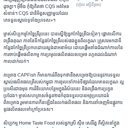
(ហ៊ុល រស្មី/វីអូអេ)
ដូចគ្នា។ អ៊ីចឹង​ កុំ​ឱ្យគិត​ថា CQS អត់មែន​
សំខាន់​។ ​CQS ​ជា​និមិត្ត​សញ្ញា​មួយ​ដែល​
គេទទួល​ស្គាល់​ទូទាំង​ប្រទេស»។
ម្ចាស់សិប្បកម្ម​កែច្នៃ​ត្រី​រូបនេះ​ បាន​ស្នើ​ឱ្យ​អ្នកកែច្នៃត្រីឯទៀតៗ ផ្តោត​លើ​ការ
ពង្រឹង​គុណ ភាព​នៃទីកន្លែងកែច្នៃ​ត្រីរបស់​ផងខ្លួន​ពីលក្ខណៈគ្រួសារ​មក​ជា​ទី
កន្លែង​កែច្នៃ​ត្រីប្រកបដោយ​ស្តង់ដាអនាម័យ​ ដោយ​ផ្តើម​តាំងដំណាក់កាល​នៃ
ការចាប់​ផ្តើម​ផលិតកម្ម​ ​ការ​ប្រមូល​ផលិតផល​សម្រេច​ រហូត​ដល់​ដំណាក់​
កាល​ដាក់លក់​។
គម្រោង ​CAPFish ក៏មាន​ការ​រំពឹង​ទុក​ថា​នឹង​សម្រេច​ឱ្យ​បាន​នូវ​ការ​ទទួល​
ស្គាល់​ផលិត​ផល​ត្រី​របស់​កម្ពុជា​ ការ​ចូល​ទៅ​កាន់​ទីផ្សារ​ដែល​មាន​លក្ខណៈ​ល្អ​
ប្រសើរ​ជាង​មុន​ ការ​វិនិយោគ​បន្ថែម​ក្នុង​វិស័​យនេះ​ ​និង​ពង្រឹង​ការ​ប្រកួត​
ប្រជែង។ ម្ចាស់​សហ​គ្រាស​ចំនួន​២៨​កំពុងទទួល​បាន​អត្ថប្រយោជន៍​
ពីគម្រោង​ រួម​មាន​ការ​កើន​ឡើង​នៃ​លក់​ផលិតផល​ និងការ​នាំចេញ​មិនផ្លូវការ​
នូវផលិតផល​ទៅក្រៅប្រទេស។
សិប្ប​កម្ម​ Home Taste Food ​របស់​អ្នក​ស្រី​ ស៊ឹម សេរីរ័ត្ន គឺ​ស្ថិត​នៅ​ក្នុង​