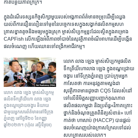
កាត់​បន្ថយ​ភាព​ក្រីក្រ​។​
ក្នុង​ដំណើរទស្សនកិច្ច​សិក្សាមួយ​របស់​អង្គភាព​ព័ត៌មានចម្រុះ​ដើម្បី​ឈ្វេង​
យល់​ពី​ការ​ជឿន​លឿន​ទៅ​មុខនៃ​បច្ចេកទេសក្នុង​សង្វាក់​ផលិតកម្ម​សហ
គ្រាស​ខ្នាតតូច​និង​មធ្យម​ក្នុង​ស្រុក​ ម្ចាស់​សិប្បកម្ម​ខ្លះ​ដែល​ស្ថិតក្នុង​គម្រោង​
CAPFish ​លើក​ឡើងអំពី​ភាព​ចាំបាច់​នៃ​សុវត្ថិភាព​ចំណីអាហារ​ដើម្បី​បង្កើន​
ផល​ចំណេញ​ ហើយ​ឈាន​ទៅ​ពង្រីក​អាជីវកម្ម។​
លោក លាង ឡេង ម្ចាស់​សិប្បកម្ម​ផលិត
ទឹកត្រី​យីហោ​លាង​ ឡេង ក្នុងខណ្ឌជ្រោយ​
ចង្វារ នៅទីក្រុង​ភ្នំពេញ​ ប្រាប់​ក្រុម​អ្នក
កាសែតថា ​ការអនុវត្តតាម​ស្តង់ដា​
សុវត្ថិភាព​មាន​ដូច​ជា​ CQS ​ដែល​សំដៅ
លោក លាង ឡេង ម្ចាស់​សិប្បកម្ម​
ទៅ​លើ​និមិត្ត​សញ្ញា​បញ្ជាក់​គុណភាព​
ផលិត​ទឹកត្រី​យីហោ លាង ឡេង
ផលិត​ផល​កម្ពុជា​ និង​ប្រព័ន្ធ​«វិភាគ​គ្រោះ​
ក្នុង​ខណ្ឌ​ជ្រោយ​ចង្វារ និយាយ​
ជាមួយ​អ្នកសារព័ត៌មាន​នៅ​ទីក្រុង​
ថ្នាក់​និង​ចំណុច​ត្រួត​ពិនិត្យ​សំខាន់»​ ហៅ​
ភ្នំពេញ នៅ​ថ្ងៃទី​២០ ខែកញ្ញា
កាត់​ថា​ ហាសាប់​ (HACCP)​ បានផ្តល់​
ឆ្នាំ២០២៣។ (ហ៊ុល រស្មី/វីអូអេ)
ផល​ចំណេញ​យ៉ាង​ក្រាស​ក្រែល​ទៅ​ដល់​
សហគ្រាស​របស់​លោក។​