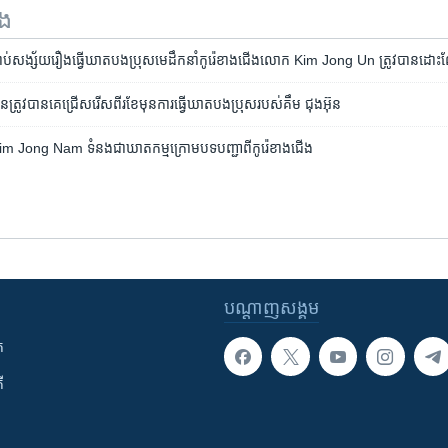
ទង
​ជាប់​សង្ស័យ​រឿង​ធ្វើ​ឃាត​បង​ប្រុស​មេដឹកនាំ​កូរ៉េ​ខាង​ជើង​លោក Kim Jong Un ត្រូវ​បាន​ដោ
ខ្លួន​​ត្រូវ​បាន​​​គេ​ជ្រើសរើស​​ពីរ​ខែ​​​មុន​ការ​ធ្វើ​ឃាត​​បងប្រុស​របស់​គឹម ជុងអ៊ុន
m Jong Nam ទំនង​ជា​​​ឃាតកម្ម​​ក្រោម​បទបញ្ជា​​ពី​កូរ៉េខាងជើង
បណ្តាញ​សង្គម
ក
ី