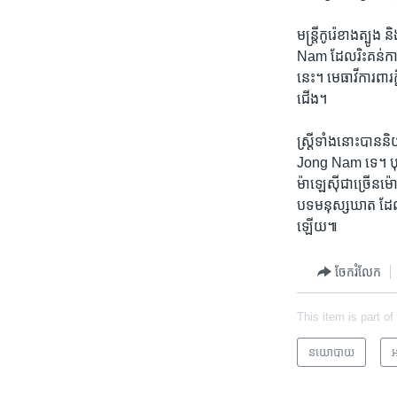
មន្ត្រី​កូរ៉េ​ខាង​ត្ប
Nam ដែល​រិះគន់​ការ​
នេះ។​ មេធាវី​ការពារ​
ជើង។
ស្ត្រីទាំង​នោះ​បាន​ន
Jong Nam ​ទេ។​ បុរស​
ម៉ាឡេស៊ី​ជាច្រើន​ម៉ោង
បទ​មនុស្សឃាត​ ដែល​
ឡើយ៕
ចែករំលែក
This item is part of
នយោបាយ
អ