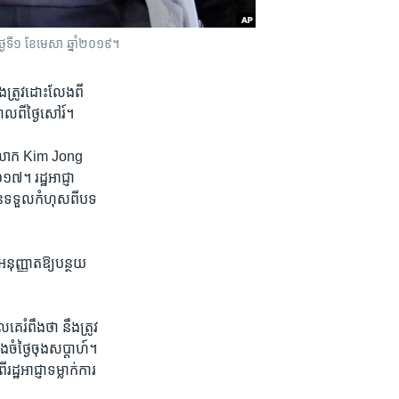
ថ្ងៃទី១ ខែមេសា ឆ្នាំ២០១៩។
​ត្រូវ​ដោះលែង​ពី​
ាលពី​ថ្ងៃ​សៅរ៍។ ​
ពុល​លោក Kim Jong
។​ រដ្ឋ​អាជ្ញា​
បាន​ទទួល​កំហុស​ពីបទ​
​អនុញ្ញាត​ឱ្យ​បន្ថយ​
រំពឹង​ថា ​នឹង​ត្រូវ​
ចំថ្ងៃ​ចុង​សប្តាហ៍។​
ឋ​អាជ្ញា​ទម្លាក់​ការ​