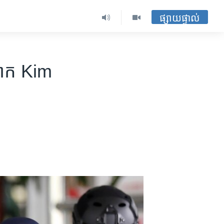
ផ្សាយផ្ទាល់
លោក​ Kim