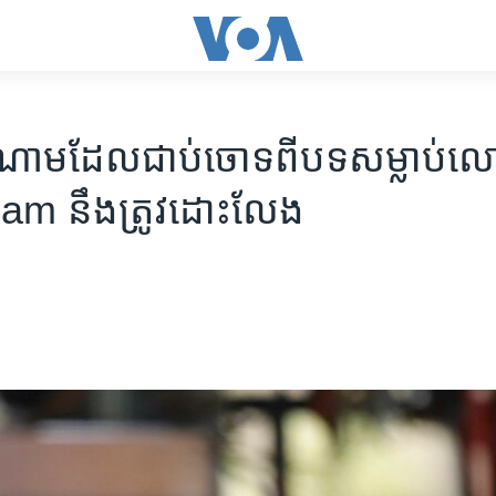
ៀតណាម​ដែល​ជាប់​ចោទ​ពី​បទ​សម្លាប់​
m ​នឹង​ត្រូវ​ដោះលែង