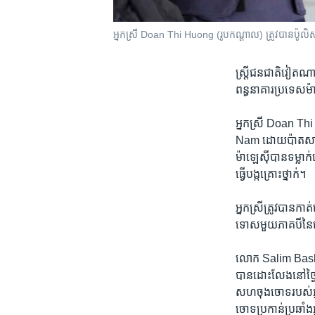
អ្នកស្រី Doan Thi Huong (រូប​កណ្តាល) ត្រូវ​បាន​ប៉ូលិស
ស្ត្រី​ជនជាតិ​វៀតណាម
ពន្ធនាគារ​ប្រទេស​ម៉ាឡ
អ្នកស្រី Doan Thi 
Nam ​ដោយ​ប៉ាត​សារធា
ម៉ាឡេស៊ី​បាន​ទម្លាក
ធ្វើ​បង្កគ្រោះ​ថ្នាក់។​
អ្នកស្រី​ត្រូវ​បាន​កាត
ទោស​មួយ​ភាគបី​នៃ​ទ
លោក​ Salim Bashir​ 
បាន​ដោះលែង​នៅ​ថ្ងៃ​ទ
សហ​ចុង​ចោទ​របស់​អ្នកស
ចោទ​ប្រកាន់​ប្រឆាំង​អ