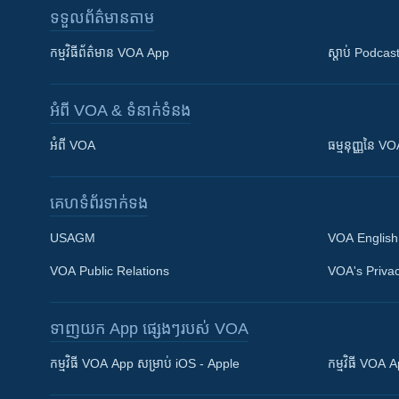
ទទួល​ព័ត៌មាន​តាម
កម្មវិធី​ព័ត៌មាន VOA App
ស្តាប់ Podcas
អំពី​ VOA & ទំនាក់ទំនង
អំពី​ VOA
ធម្មនុញ្ញ​នៃ V
គេហទំព័រ​​ទាក់ទង
USAGM
VOA English
VOA Public Relations
VOA's Privac
ទាញយក​ App ផ្សេងៗ​របស់​ VOA
Khmer English
កម្មវិធី​ VOA App សម្រាប់ iOS - Apple
កម្មវិធី​ VOA
បណ្តាញ​សង្គម