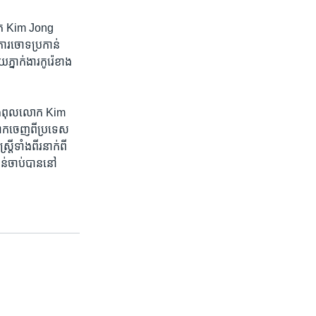
ត​លោក​ Kim Jong
ារ​ចោទ​ប្រកាន់​
ភ្នាក់ងារ​កូរ៉េខាង​
កំពុង​ពុល​លោក​ Kim
​ចាកចេញ​ពី​ប្រទេស​
រី​ទាំងពីរនាក់​ពី​
់​ចាប់​បាន​នៅ​