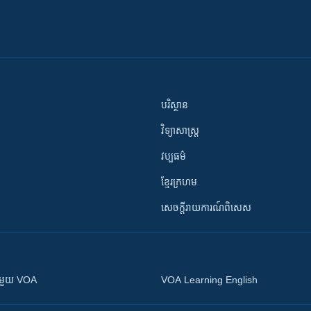
បរិស្ថាន
វិទ្យាសាស្រ្ត
វប្បធម៌
ខ្មែរក្រហម
សេចក្តីរាយការណ៍ពិសេស
ស​​ជាមួយ VOA
VOA Learning English