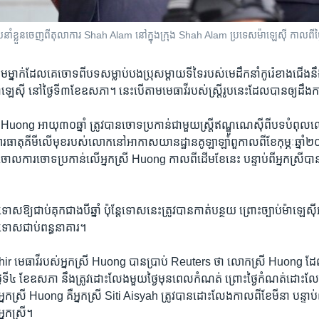
​នាំ​ខ្លួន​ចេញ​ពី​តុលាការ Shah Alam នៅ​ក្នុង​ក្រុង Shah Alam ប្រទេស​ម៉ាឡេស៊ី កាលពី​
​ម្នាក់​ដែល​គេចោទ​ពីបទ​សម្លាប់​បងប្រុស​ម្តាយ​ទីទៃរបស់​មេដឹក​នាំកូរ៉េ​ខាង​ជើង​នឹង
េស៊ី​ នៅ​ថ្ងៃ​ទី​៣​ខែ​ឧសភា។​ នេះបើ​តាម​មេធាវី​របស់​ស្ត្រី​រូប​នេះ​ដែល​បាន​ឲ្យ​ដឹង​ក
Huong ​អាយុ៣០​ឆ្នាំ ​ត្រូវបាន​ចោទ​ប្រកាន់​ជាមួយ​ស្ត្រី​ឥណ្ឌូណេស៊ី​ពី​បទ​បំ
តុគីមី​លើមុខ​របស់​លោក​នៅ​អាកាស​យានដ្ឋាន​គូឡាឡាំពួ​កាលពី​ខែ​កុម្ភៈ​ឆ្នាំ២០១៧
់​ចោល​ការ​ចោទ​ប្រកាន់​លើ​អ្នកស្រី​ Huong ​កាល​ពី​ដើម​ខែនេះ ​បន្ទាប់​ពីអ្នកស្រី​
់​ទោស​ឱ្យ​ជាប់​គុក​ជាង​បីឆ្នាំ ​ប៉ុន្តែ​ទោស​នេះត្រូវ​បាន​កាត់​បន្ថយ​ ព្រោះ​ច្បាប់​ម៉ាឡេស៊ី
ោស​ជា​ប់​ពន្ធនាគារ។ ​
មេធាវី​របស់​អ្នកស្រី​ Huong ​បាន​ប្រាប់​ Reuters​ ថា​ លោកស្រី ​Huong ​ដែល​គេ​
ី​៤ ​ខែ​ឧសភា ​នឹង​ត្រូវ​ដោះ​លែង​មួយ​ថ្ងៃ​មុន​ពេល​កំណត់​ ព្រោះ​ថ្ងៃ​កំណត់​ដោះ​លែង​
្រី​ Huong ​គឺ​អ្នកស្រី​ Siti Aisyah ​ត្រូវ​បាន​ដោះលែង​កាល​ពីខែ​មីនា​ បន្ទាប់ពី​រដ្
្នកស្រី។ ​