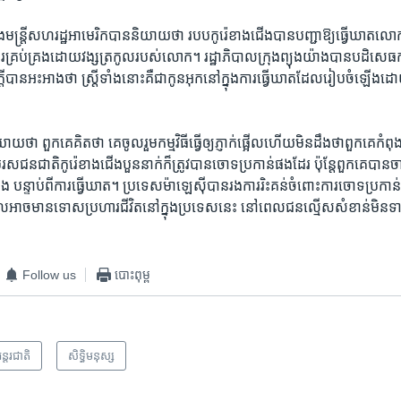
ូង​ និង​មន្ត្រី​សហ​រដ្ឋអាមេរិក​បាន​និយាយ​ថា របប​កូរ៉េ​ខាង​ជើង​បាន​បញ្ជា​ឱ្យ​ធ្វើ​ឃា
គ្រប់គ្រង​ដោយ​វង្ស​ត្រកូល​របស់​លោក។​ រដ្ឋាភិបាល​ក្រុង​ព្យុងយ៉ាង​បាន​បដិសេធ​ក
ក្តីបាន​អះអាង​ថា​ ស្ត្រី​ទាំង​នោះ​គឺជា​កូនអុក​នៅក្នុង​ការ​ធ្វើឃាត​ដែល​រៀបចំ​ឡើង​ដោយ​
ិយាយ​ថា​ ពួកគេគិត​ថា គេ​ចូល​រួម​កម្មវិធី​ធ្វើ​ឲ្យ​ភ្ញាក់ផ្អើល​ហើយ​មិន​ដឹង​ថា​ពួកគេ​
ជន​ជាតិកូរ៉េខាង​ជើង​បួន​នាក់​ក៏​ត្រូវ​បាន​ចោទ​ប្រកាន់​ផង​ដែរ ​ប៉ុន្តែ​ពួកគេ​បាន
 ​បន្ទាប់ពី​ការ​ធ្វើឃាត។ ប្រទេស​ម៉ាឡេស៊ី​បាន​រងការ​រិះគន់​ចំពោះ​ការ​ចោទ​ប្រកាន់​ស្ត្
អាច​មាន​ទោស​ប្រហារ​ជីវិត​នៅ​ក្នុង​ប្រទេស​នេះ នៅ​ពេល​ជនល្មើស​សំខាន់​មិន​ទាន
Follow us
បោះពុម្ព
ន្តរជាតិ
សិទ្ធិ​មនុស្ស