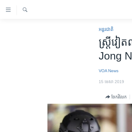
ភ្ជាប់​
ទៅ​
គេហទំព័រ​
ស្វែង​
កម្ពុជា
រក
អន្តរជាតិ
ទាក់ទង
អន្តរជាតិ
ស្ត្រី​វ
រំលង​
និង​
អាមេរិក
Jong Na
ចូល​
ចិន
ទៅ​​
ទំព័រ​
ហេឡូវីអូអេ
VOA News
ព័ត៌មាន​​
កម្ពុជាច្នៃប្រតិដ្ឋ
15 មេសា 2019
តែ​
ម្តង
ព្រឹត្តិការណ៍ព័ត៌មាន
ចែករំលែក
រំលង​
ទូរទស្សន៍ / វីដេអូ​
និង​
ចូល​
វិទ្យុ / ផតខាសថ៍
ទៅ​
កម្មវិធីទាំងអស់
ទំព័រ​