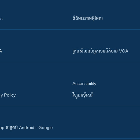
ts
ព័ត៌មាន​តាម​អ៊ីមែល
OA
ក្រម​​​សីលធម៌​​​អ្នក​​​សារព័ត៌មាន VOA
Accessibility
y Policy
វិទ្យុ​អាស៊ី​សេរី
 App សម្រាប់ Android - Google