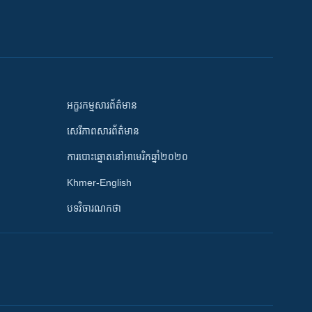
អក្ខរកម្មសារព័ត៌មាន
សេរីភាពសារព័ត៌មាន
ការបោះឆ្នោតនៅអាមេរិកឆ្នាំ២០២០
Khmer-English
បទវិចារណកថា