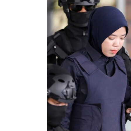
រចនា
សម្ព័ន្ធ​
រំលង​
និង​
ចូល​
ទៅ​
កាន់​
ទំព័រ​
ស្វែង​
រក