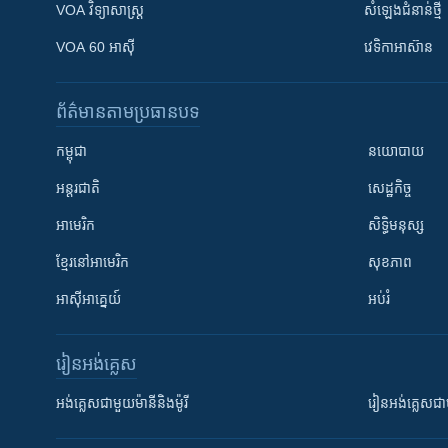
VOA ​វិទ្យាសាស្ត្រ
សំឡេង​ជំនាន់​ថ្មី
VOA 60 អាស៊ី
វេទិកា​អាស៊ាន
ព័ត៌មាន​តាមប្រធានបទ​
កម្ពុជា
នយោបាយ
អន្តរជាតិ
សេដ្ឋកិច្ច
អាមេរិក
សិទ្ធិមនុស្ស
ខ្មែរ​នៅអាមេរិក
សុខភាព
អាស៊ីអាគ្នេយ៍
អប់រំ
រៀន​​អង់គ្លេស
អង់គ្លេស​ជាមួយ​ម៉ានី​និង​ម៉ូរី
រៀន​​​​​​អង់គ្លេ