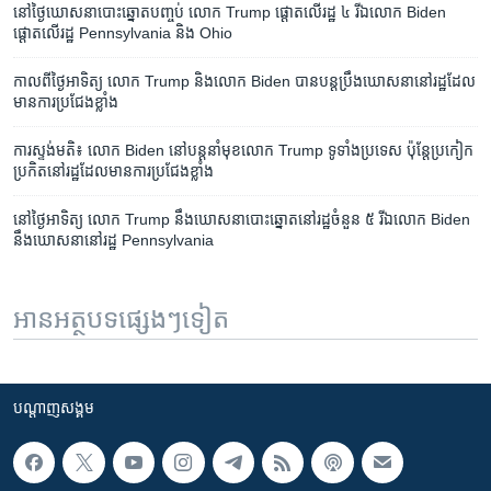
នៅ​ថ្ងៃ​ឃោសនា​បោះឆ្នោត​បញ្ចប់ លោក Trump ផ្ដោត​លើ​រដ្ឋ ៤ រី​ឯ​លោក Biden
ផ្ដោត​លើ​រដ្ឋ Pennsylvania និង Ohio
កាល​ពី​ថ្ងៃ​អាទិត្យ លោក Trump និង​លោក Biden បាន​បន្ត​ប្រឹង​ឃោសនា​នៅ​រដ្ឋ​ដែល​
មាន​ការ​ប្រជែង​ខ្លាំង
ការ​ស្ទង់​មតិ៖ លោក Biden នៅ​បន្ត​នាំ​មុខ​លោក Trump ទូទាំង​ប្រទេស ប៉ុន្តែ​ប្រកៀក
ប្រកិត​នៅ​រដ្ឋ​ដែល​មាន​ការ​ប្រជែង​ខ្លាំង
នៅ​ថ្ងៃ​អាទិត្យ លោក Trump នឹង​ឃោសនា​បោះឆ្នោត​នៅ​រដ្ឋ​ចំនួន ៥ រី​ឯ​លោក Biden
នឹង​ឃោសនា​នៅ​រដ្ឋ Pennsylvania
អានអត្ថបទផ្សេងៗទៀត
បណ្តាញ​សង្គម