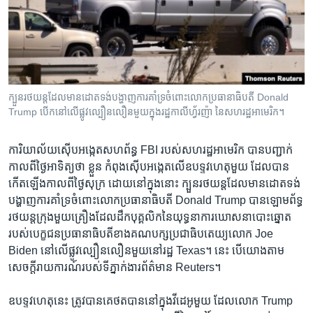
រចនា
សម្ព័ន្ធ​
Khmer English
រំលង​
និង​
បណ្តាញ​សង្គម
ចូល​
ទៅ​
ក្បួន​រថយន្ត​ដែល​មាន​ដោត​ទង់​បង្ហាញ​ការ​គាំទ្រ​ចំពោះ​លោក​ប្រធានាធិបតី Donald
កាន់​
Trump បើក​នៅ​លើ​ផ្លូវ​ល្បឿន​លឿន​មួយ​​​ក្នុងរដ្ឋកាលីហ្វ័រញ៉ា នៃសហរដ្ឋ​អាមេរិក។
ទំព័រ​
ភាសា
ស្វែង​
ការិយាល័យ​ស៊ើប​អង្កេត​សហព័ន្ធ FBI របស់​សហរដ្ឋ​អាមេរិក បាន​បញ្ជាក់​
រក
កាល​ពី​ថ្ងៃ​អាទិត្យ​ថា ខ្លួន កំពុង​ស៊ើប​អង្កេត​លើ​ឧបទ្ទវហេតុ​មួយ ដែល​បាន​
កើត​ឡើង​កាល​ពី​ថ្ងៃ​សុក្រ ដោយ​នៅ​ក្នុង​នោះ ក្បួន​រថយន្ត​ដែល​មាន​ដោត​ទង់​
បង្ហាញ​ការ​គាំទ្រ​ចំពោះ​លោក​ប្រធានាធិបតី Donald Trump បាន​ឡោមព័ទ្ធ​
រថយន្ត​ក្រុង​មួយ​គ្រឿង​ដែល​ដឹក​បុគ្គលិក​នៃ​យុទ្ធនាការ​ឃោសនា​បោះឆ្នោត​
របស់​បេក្ខជន​ប្រធានាធិបតី​ខាង​គណបក្ស​ប្រជាធិបតេយ្យ​លោក Joe
Biden នៅ​លើ​ផ្លូវ​ល្បឿន​លឿន​មួយ​នៅ​រដ្ឋ Texas។ នេះ​ បើ​យោង​តាម​
សេចក្តី​រាយការណ៍​របស់​ទីភ្នាក់ងារ​ព័ត៌មាន Reuters។
ឧបទ្ទវហេតុ​នេះ ​ត្រូវ​បាន​គេ​ថត​បាន​នៅ​ក្នុង​វីដេអូ​មួយ ដែល​លោក Trump