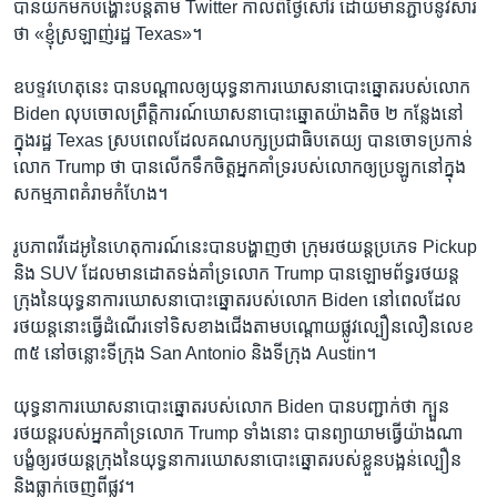
បាន​យក​មក​បង្ហោះ​បន្ត​តាម Twitter កាលពី​ថ្ងៃ​សៅរ៍ ដោយ​មាន​ភ្ជាប់​នូវ​សារ​
ថា «ខ្ញុំ​ស្រឡាញ់​រដ្ឋ Texas»។
ឧបទ្ទវហេតុ​នេះ​ បាន​បណ្តាល​ឲ្យ​យុទ្ធនាការ​ឃោសនា​បោះឆ្នោត​របស់​លោក
Biden លុបចោល​ព្រឹត្តិការណ៍​ឃោសនា​បោះឆ្នោត​យ៉ាង​តិច ២ កន្លែង​នៅ​
ក្នុង​រដ្ឋ Texas ស្រប​ពេល​ដែល​គណបក្ស​ប្រជាធិបតេយ្យ​ បាន​ចោទ​ប្រកាន់​
លោក Trump ថា ​បាន​លើក​ទឹកចិត្ត​អ្នក​គាំទ្រ​របស់​លោក​ឲ្យ​ប្រឡូក​នៅ​ក្នុង​
សកម្មភាព​គំរាមកំហែង។
រូបភាព​វីដេអូ​នៃ​ហេតុការណ៍​នេះ​បាន​បង្ហាញ​ថា ក្រុម​រថយន្ត​ប្រភេទ Pickup
និង SUV ដែល​មាន​ដោត​ទង់​គាំទ្រ​លោក Trump បាន​ឡោមព័ទ្ធ​រថយន្ត​
ក្រុង​នៃ​យុទ្ធនាការ​ឃោសនា​បោះឆ្នោត​របស់​លោក Biden នៅពេល​ដែល​
រថយន្ត​នោះ​ធ្វើ​ដំណើរ​ទៅ​ទិស​ខាង​ជើង​តាម​បណ្តោយ​ផ្លូវ​ល្បឿន​លឿន​លេខ
៣៥ នៅ​ចន្លោះ​ទីក្រុង San Antonio និង​ទីក្រុង Austin។
យុទ្ធនាការ​ឃោសនា​បោះឆ្នោត​របស់​លោក Biden បាន​បញ្ជាក់​ថា ក្បួន​
រថយន្ត​របស់​អ្នក​គាំទ្រ​លោក Trump ទាំង​នោះ បាន​ព្យាយាម​ធ្វើ​យ៉ាង​ណា​
បង្ខំ​ឲ្យ​រថយន្ត​ក្រុង​នៃ​យុទ្ធនាការ​ឃោសនា​បោះឆ្នោត​របស់​ខ្លួន​បង្អន់​ល្បឿន
និង​ធ្លាក់​ចេញ​ពី​ផ្លូវ។