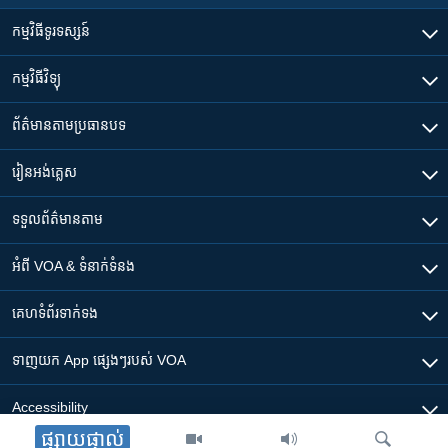
កម្មវិធី​ទូរទស្សន៍
កម្មវិធី​វិទ្យុ
ព័ត៌មាន​តាមប្រធានបទ​
រៀន​​អង់គ្លេស
ទទួល​ព័ត៌មាន​តាម
អំពី​ VOA & ទំនាក់ទំនង
គេហទំព័រ​​ទាក់ទង
ទាញយក​ App ផ្សេងៗ​របស់​ VOA
Accessibility
ផ្សាយផ្ទាល់