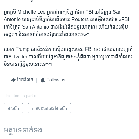
អ្នកស្រី Michelle Lee អ្នក​នាំ​ពាក្យ​ទីភ្នាក់ងារ FBI នៅ​ទីក្រុង San
Antonio បាន​ប្រាប់​ទីភ្នាក់ងារ​ព័ត៌មាន Reuters តាម​អ៊ីមែល​ថា៖ «FBI
នៅ​ទីក្រុង San Antonio បាន​ដឹង​អំពី​ឧបទ្ទវហេតុ​នេះ ហើយ​កំពុង​ស៊ើប​
អង្កេត។ មិន​មាន​ព័ត៌មាន​បន្ថែម​នៅ​ពេល​នេះ​ទេ»។
លោក Trump បាន​រិះគន់​ការ​ស៊ើប​អង្កេត​របស់ FBI នេះ ដោយ​បាន​បញ្ជាក់​
តាម Twitter កាល​ពី​យប់​ថ្ងៃ​អាទិត្យ​ថា៖ «ខ្ញុំ​គិត​ថា អ្នក​ស្នេហា​ជាតិ​ទាំង​នេះ​
មិន​បាន​ធ្វើ​អ្វី​ខុស​នោះ​ទេ»៕
ចែករំលែក
Follow us
This item is part of
អាមេរិក​
ការបោះឆ្នោតនៅអាមេរិក
អត្ថបទ​ទាក់ទង