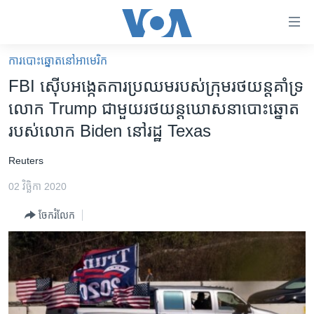
ភ្ជាប់​
ទៅ​
គេហទំព័រ​
ការបោះឆ្នោតនៅអាមេរិក
កម្ពុជា
ទាក់ទង
FBI ស៊ើបអង្កេត​ការប្រឈម​របស់​ក្រុម​រថយន្ត​គាំទ្រ​
រំលង​
អន្តរជាតិ
លោក Trump ជាមួយ​រថយន្ត​ឃោសនា​បោះឆ្នោត​
និង​
អាមេរិក
របស់​លោក Biden នៅ​រដ្ឋ Texas
ចូល​
ទៅ​​
ចិន
​Reuters
ទំព័រ​
ហេឡូវីអូអេ
ព័ត៌មាន​​
02 វិច្ឆិកា 2020
តែ​
កម្ពុជាច្នៃប្រតិដ្ឋ
ម្តង
ចែករំលែក
ព្រឹត្តិការណ៍ព័ត៌មាន
រំលង​
និង​
ទូរទស្សន៍ / វីដេអូ​
ចូល​
វិទ្យុ / ផតខាសថ៍
ទៅ​
ទំព័រ​
កម្មវិធីទាំងអស់